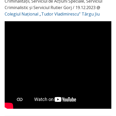
Criminalității, Serviciul de Acțiuni Speciale, Serviciul
Criminalistic și Serviciul Rutier Gorj / 19.12.2023 @
Colegiul Național „Tudor Vladimirescu” Târgu Jiu