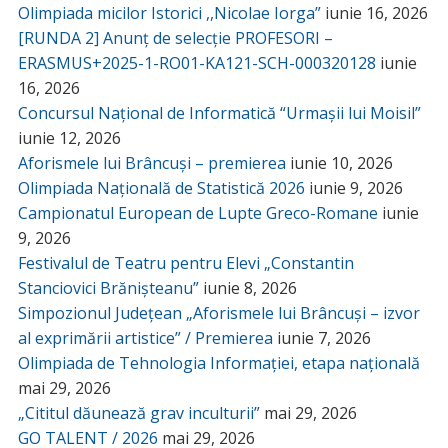
Olimpiada micilor Istorici ,,Nicolae Iorga”
iunie 16, 2026
[RUNDA 2] Anunț de selecție PROFESORI –
ERASMUS+2025-1-RO01-KA121-SCH-000320128
iunie
16, 2026
Concursul Național de Informatică “Urmașii lui Moisil”
iunie 12, 2026
Aforismele lui Brâncuși – premierea
iunie 10, 2026
Olimpiada Națională de Statistică 2026
iunie 9, 2026
Campionatul European de Lupte Greco-Romane
iunie
9, 2026
Festivalul de Teatru pentru Elevi „Constantin
Stanciovici Brănișteanu”
iunie 8, 2026
Simpozionul Județean „Aforismele lui Brâncuși – izvor
al exprimării artistice” / Premierea
iunie 7, 2026
Olimpiada de Tehnologia Informației, etapa națională
mai 29, 2026
„Cititul dăunează grav inculturii”
mai 29, 2026
GO TALENT / 2026
mai 29, 2026