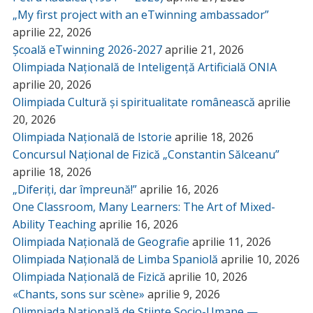
„My first project with an eTwinning ambassador”
aprilie 22, 2026
Școală eTwinning 2026-2027
aprilie 21, 2026
Olimpiada Națională de Inteligență Artificială ONIA
aprilie 20, 2026
Olimpiada Cultură și spiritualitate românească
aprilie
20, 2026
Olimpiada Națională de Istorie
aprilie 18, 2026
Concursul Național de Fizică „Constantin Sălceanu”
aprilie 18, 2026
„Diferiți, dar împreună!”
aprilie 16, 2026
One Classroom, Many Learners: The Art of Mixed-
Ability Teaching
aprilie 16, 2026
Olimpiada Națională de Geografie
aprilie 11, 2026
Olimpiada Națională de Limba Spaniolă
aprilie 10, 2026
Olimpiada Națională de Fizică
aprilie 10, 2026
«Chants, sons sur scène»
aprilie 9, 2026
Olimpiada Națională de Științe Socio-Umane —