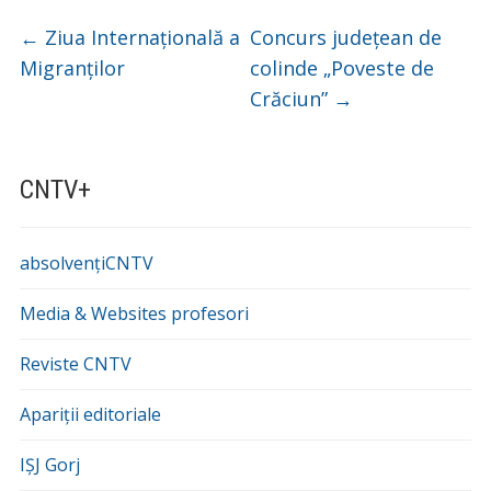
←
Ziua Internațională a
Concurs județean de
Migranților
colinde „Poveste de
Crăciun”
→
CNTV+
absolvențiCNTV
Media & Websites profesori
Reviste CNTV
Apariții editoriale
IȘJ Gorj