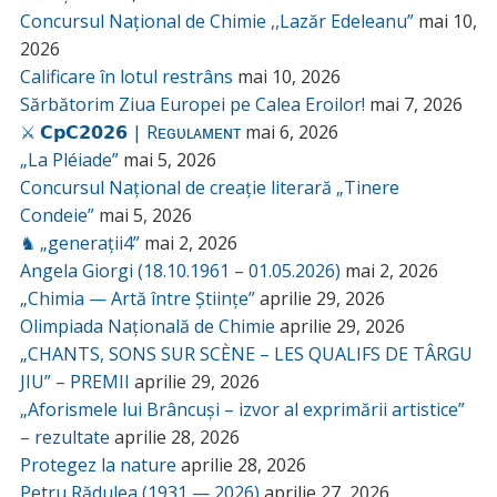
Concursul Național de Chimie ,,Lazăr Edeleanu”
mai 10,
2026
Calificare în lotul restrâns
mai 10, 2026
Sărbătorim Ziua Europei pe Calea Eroilor!
mai 7, 2026
⚔️ 𝗖𝗽𝗖𝟮𝟬𝟮𝟲 | Rᴇɢᴜʟᴀᴍᴇɴᴛ
mai 6, 2026
„La Pléiade”
mai 5, 2026
Concursul Național de creație literară „Tinere
Condeie”
mai 5, 2026
♞ „generații4”
mai 2, 2026
Angela Giorgi (18.10.1961 – 01.05.2026)
mai 2, 2026
„Chimia — Artă între Științe”
aprilie 29, 2026
Olimpiada Națională de Chimie
aprilie 29, 2026
„CHANTS, SONS SUR SCÈNE – LES QUALIFS DE TÂRGU
JIU” – PREMII
aprilie 29, 2026
„Aforismele lui Brâncuși – izvor al exprimării artistice”
– rezultate
aprilie 28, 2026
Protegez la nature
aprilie 28, 2026
Petru Rădulea (1931 — 2026)
aprilie 27, 2026