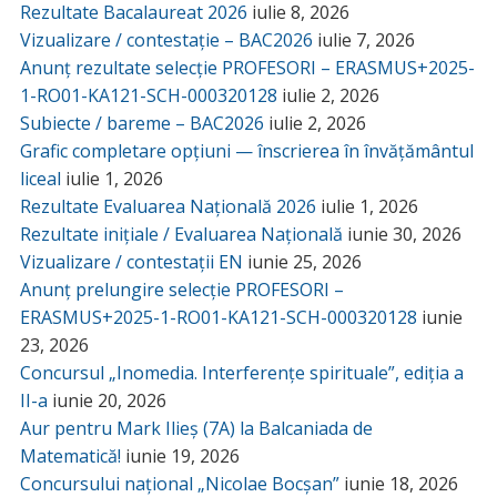
Rezultate Bacalaureat 2026
iulie 8, 2026
Vizualizare / contestație – BAC2026
iulie 7, 2026
Anunț rezultate selecție PROFESORI – ERASMUS+2025-
1-RO01-KA121-SCH-000320128
iulie 2, 2026
Subiecte / bareme – BAC2026
iulie 2, 2026
Grafic completare opțiuni — înscrierea în învățământul
liceal
iulie 1, 2026
Rezultate Evaluarea Națională 2026
iulie 1, 2026
Rezultate inițiale / Evaluarea Națională
iunie 30, 2026
Vizualizare / contestații EN
iunie 25, 2026
Anunț prelungire selecție PROFESORI –
ERASMUS+2025-1-RO01-KA121-SCH-000320128
iunie
23, 2026
Concursul „Inomedia. Interferențe spirituale”, ediția a
II-a
iunie 20, 2026
Aur pentru Mark Ilieș (7A) la Balcaniada de
Matematică!
iunie 19, 2026
Concursului național „Nicolae Bocșan”
iunie 18, 2026