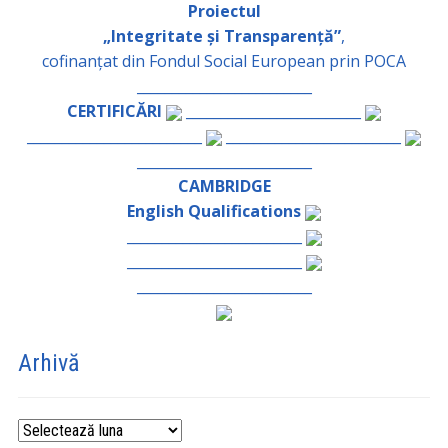
Proiectul
„Integritate și Transparență”
,
cofinanțat din Fondul Social European prin POCA
_________________________
CERTIFICĂRI
_________________________
_________________________
_________________________
_________________________
CAMBRIDGE
English Qualifications
_________________________
_________________________
_________________________
Arhivă
Arhivă