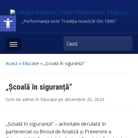
Deschide bara de unelte
„Performanța este Tradiția noastră! Din 1890.”
Caută
Acasă
»
Educație
»
„Școală în siguranță”
„Școală în siguranță”
Scris de
admin
în
Educație
pe
decembrie 20, 2023
.
„Școală în siguranță” – activitate derulată în
parteneriat cu Biroul de Analiză și Prevenire a