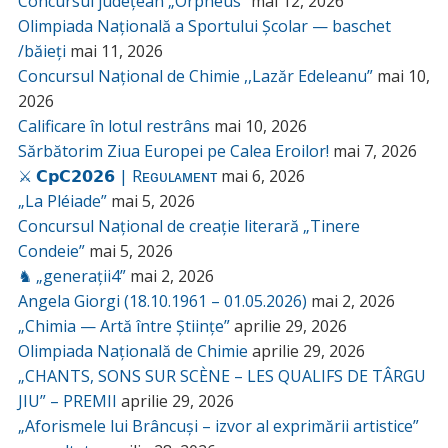
Concursul județean „Orpheus”
mai 12, 2026
Olimpiada Națională a Sportului Școlar — baschet
/băieți
mai 11, 2026
Concursul Național de Chimie ,,Lazăr Edeleanu”
mai 10,
2026
Calificare în lotul restrâns
mai 10, 2026
Sărbătorim Ziua Europei pe Calea Eroilor!
mai 7, 2026
⚔️ 𝗖𝗽𝗖𝟮𝟬𝟮𝟲 | Rᴇɢᴜʟᴀᴍᴇɴᴛ
mai 6, 2026
„La Pléiade”
mai 5, 2026
Concursul Național de creație literară „Tinere
Condeie”
mai 5, 2026
♞ „generații4”
mai 2, 2026
Angela Giorgi (18.10.1961 – 01.05.2026)
mai 2, 2026
„Chimia — Artă între Științe”
aprilie 29, 2026
Olimpiada Națională de Chimie
aprilie 29, 2026
„CHANTS, SONS SUR SCÈNE – LES QUALIFS DE TÂRGU
JIU” – PREMII
aprilie 29, 2026
„Aforismele lui Brâncuși – izvor al exprimării artistice”