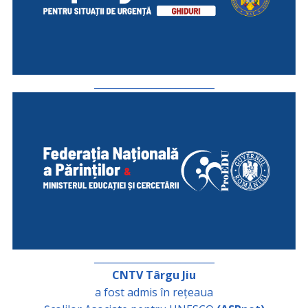
_________________________
_________________________
CNTV Târgu Jiu
a fost admis în rețeaua