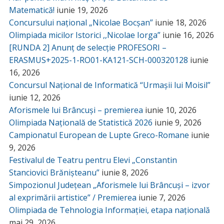
Matematică!
iunie 19, 2026
Concursului național „Nicolae Bocșan”
iunie 18, 2026
Olimpiada micilor Istorici ,,Nicolae Iorga”
iunie 16, 2026
[RUNDA 2] Anunț de selecție PROFESORI –
ERASMUS+2025-1-RO01-KA121-SCH-000320128
iunie
16, 2026
Concursul Național de Informatică “Urmașii lui Moisil”
iunie 12, 2026
Aforismele lui Brâncuși – premierea
iunie 10, 2026
Olimpiada Națională de Statistică 2026
iunie 9, 2026
Campionatul European de Lupte Greco-Romane
iunie
9, 2026
Festivalul de Teatru pentru Elevi „Constantin
Stanciovici Brănișteanu”
iunie 8, 2026
Simpozionul Județean „Aforismele lui Brâncuși – izvor
al exprimării artistice” / Premierea
iunie 7, 2026
Olimpiada de Tehnologia Informației, etapa națională
mai 29, 2026