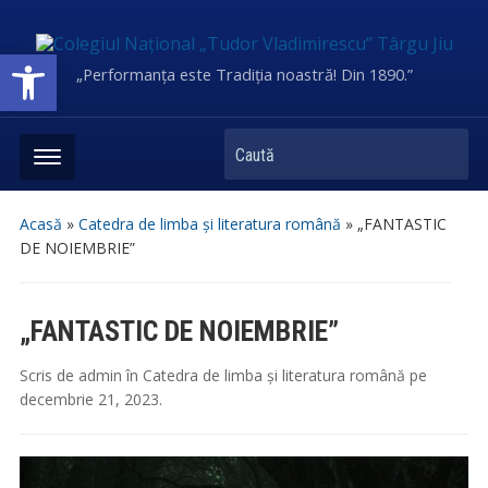
Deschide bara de unelte
„Performanța este Tradiția noastră! Din 1890.”
Caută
Acasă
»
Catedra de limba și literatura română
»
„FANTASTIC
DE NOIEMBRIE”
„FANTASTIC DE NOIEMBRIE”
Scris de
admin
în
Catedra de limba și literatura română
pe
decembrie 21, 2023
.