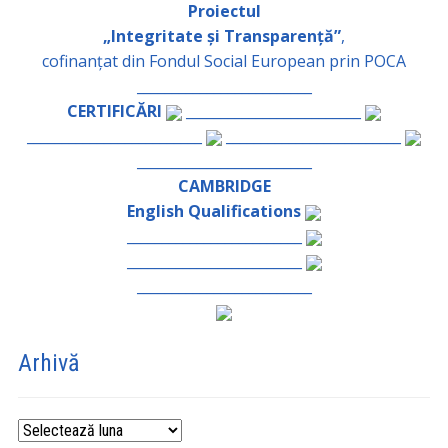
Proiectul
„Integritate și Transparență”
,
cofinanțat din Fondul Social European prin POCA
_________________________
CERTIFICĂRI
_________________________
_________________________
_________________________
_________________________
CAMBRIDGE
English Qualifications
_________________________
_________________________
_________________________
Arhivă
Arhivă