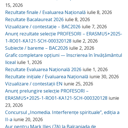
15, 2026
Rezultate finale / Evaluarea Națională
iulie 8, 2026
Rezultate Bacalaureat 2026
iulie 8, 2026
Vizualizare / contestație – BAC2026
iulie 7, 2026
Anunț rezultate selecție PROFESORI – ERASMUS+2025-
1-RO01-KA121-SCH-000320128
iulie 2, 2026
Subiecte / bareme – BAC2026
iulie 2, 2026
Grafic completare opțiuni — înscrierea în învățământul
liceal
iulie 1, 2026
Rezultate Evaluarea Națională 2026
iulie 1, 2026
Rezultate inițiale / Evaluarea Națională
iunie 30, 2026
Vizualizare / contestații EN
iunie 25, 2026
Anunț prelungire selecție PROFESORI –
ERASMUS+2025-1-RO01-KA121-SCH-000320128
iunie
23, 2026
Concursul „Inomedia. Interferențe spirituale”, ediția a
II-a
iunie 20, 2026
Aur pentru Mark Ilieș (7A) la Balcaniada de