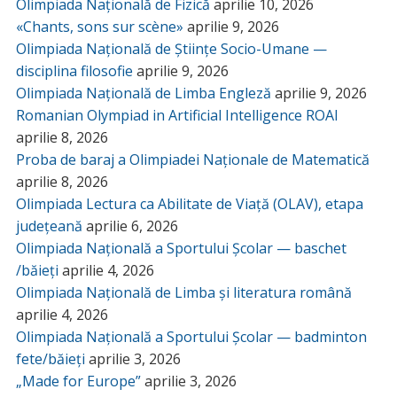
Olimpiada Națională de Fizică
aprilie 10, 2026
«Chants, sons sur scène»
aprilie 9, 2026
Olimpiada Națională de Științe Socio-Umane —
disciplina filosofie
aprilie 9, 2026
Olimpiada Națională de Limba Engleză
aprilie 9, 2026
Romanian Olympiad in Artificial Intelligence ROAI
aprilie 8, 2026
Proba de baraj a Olimpiadei Naționale de Matematică
aprilie 8, 2026
Olimpiada Lectura ca Abilitate de Viață (OLAV), etapa
județeană
aprilie 6, 2026
Olimpiada Națională a Sportului Școlar — baschet
/băieți
aprilie 4, 2026
Olimpiada Națională de Limba și literatura română
aprilie 4, 2026
Olimpiada Națională a Sportului Școlar — badminton
fete/băieți
aprilie 3, 2026
„Made for Europe”
aprilie 3, 2026