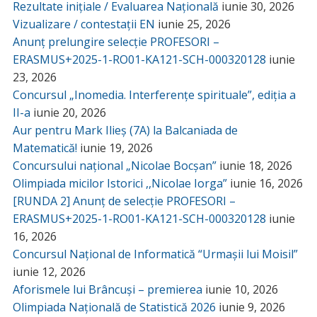
Rezultate inițiale / Evaluarea Națională
iunie 30, 2026
Vizualizare / contestații EN
iunie 25, 2026
Anunț prelungire selecție PROFESORI –
ERASMUS+2025-1-RO01-KA121-SCH-000320128
iunie
23, 2026
Concursul „Inomedia. Interferențe spirituale”, ediția a
II-a
iunie 20, 2026
Aur pentru Mark Ilieș (7A) la Balcaniada de
Matematică!
iunie 19, 2026
Concursului național „Nicolae Bocșan”
iunie 18, 2026
Olimpiada micilor Istorici ,,Nicolae Iorga”
iunie 16, 2026
[RUNDA 2] Anunț de selecție PROFESORI –
ERASMUS+2025-1-RO01-KA121-SCH-000320128
iunie
16, 2026
Concursul Național de Informatică “Urmașii lui Moisil”
iunie 12, 2026
Aforismele lui Brâncuși – premierea
iunie 10, 2026
Olimpiada Națională de Statistică 2026
iunie 9, 2026