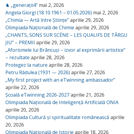
♞ „generații4”
mai 2, 2026
Angela Giorgi (18.10.1961 – 01.05.2026)
mai 2, 2026
„Chimia — Artă între Științe”
aprilie 29, 2026
Olimpiada Națională de Chimie
aprilie 29, 2026
„CHANTS, SONS SUR SCÈNE – LES QUALIFS DE TÂRGU
JIU” – PREMII
aprilie 29, 2026
„Aforismele lui Brâncuși – izvor al exprimării artistice”
– rezultate
aprilie 28, 2026
Protegez la nature
aprilie 28, 2026
Petru Rădulea (1931 — 2026)
aprilie 27, 2026
„My first project with an eTwinning ambassador”
aprilie 22, 2026
Școală eTwinning 2026-2027
aprilie 21, 2026
Olimpiada Națională de Inteligență Artificială ONIA
aprilie 20, 2026
Olimpiada Cultură și spiritualitate românească
aprilie
20, 2026
Olimpiada Națională de Istorie
aprilie 18, 2026