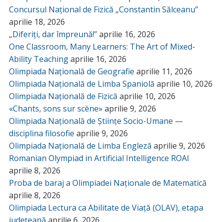
Concursul Național de Fizică „Constantin Sălceanu”
aprilie 18, 2026
„Diferiți, dar împreună!”
aprilie 16, 2026
One Classroom, Many Learners: The Art of Mixed-
Ability Teaching
aprilie 16, 2026
Olimpiada Națională de Geografie
aprilie 11, 2026
Olimpiada Națională de Limba Spaniolă
aprilie 10, 2026
Olimpiada Națională de Fizică
aprilie 10, 2026
«Chants, sons sur scène»
aprilie 9, 2026
Olimpiada Națională de Științe Socio-Umane —
disciplina filosofie
aprilie 9, 2026
Olimpiada Națională de Limba Engleză
aprilie 9, 2026
Romanian Olympiad in Artificial Intelligence ROAI
aprilie 8, 2026
Proba de baraj a Olimpiadei Naționale de Matematică
aprilie 8, 2026
Olimpiada Lectura ca Abilitate de Viață (OLAV), etapa
județeană
aprilie 6, 2026