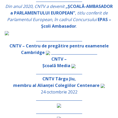
Din anul 2020, CNTV a devenit
„ȘCOALĂ-AMBASADOR
a PARLAMENTULUI EUROPEAN”
,
titlu conferit de
Parlamentul European, în cadrul Concursului
EPAS –
Școli Ambasador
.
_________________________
CNTV – Centru de pregătire pentru examenele
Cambridge
_________________________
CNTV –
Școală Media
_________________________
CNTV Târgu Jiu,
membru al Alianței Colegiilor Centenare
24 octombrie 2022
_________________________
_________________________