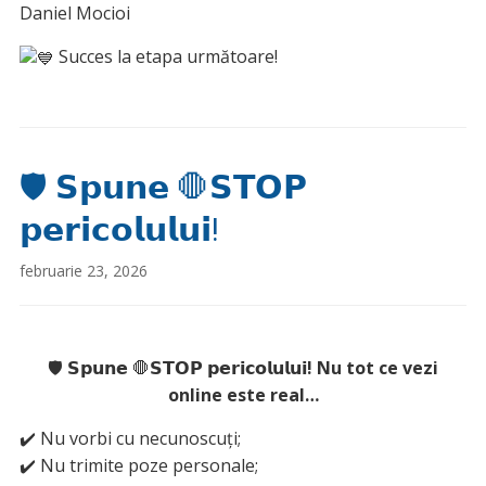
Daniel Mocioi
Succes la etapa următoare!
🛡 𝗦𝗽𝘂𝗻𝗲 🛑𝗦𝗧𝗢𝗣
𝗽𝗲𝗿𝗶𝗰𝗼𝗹𝘂𝗹𝘂𝗶!
februarie 23, 2026
🛡 𝗦𝗽𝘂𝗻𝗲 🛑𝗦𝗧𝗢𝗣 𝗽𝗲𝗿𝗶𝗰𝗼𝗹𝘂𝗹𝘂𝗶
! Nu tot ce vezi
online este real…
✔️ Nu vorbi cu necunoscuți;
✔️ Nu trimite poze personale;