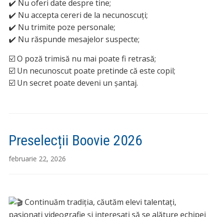
✔️ Nu oferi date despre tine;
✔️ Nu accepta cereri de la necunoscuți;
✔️ Nu trimite poze personale;
✔️ Nu răspunde mesajelor suspecte;
☑️ O poză trimisă nu mai poate fi retrasă;
☑️ Un necunoscut poate pretinde că este copil;
☑️ Un secret poate deveni un șantaj.
Preselecții Boovie 2026
februarie 22, 2026
Continuăm tradiția, căutăm elevi talentați,
pasionați videografie și interesați să se alăture echipei