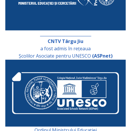
_________________________
CNTV Târgu Jiu
a fost admis în rețeaua
Școlilor Asociate pentru UNESCO
(ASPnet)
Ordinul Ministrului Educației