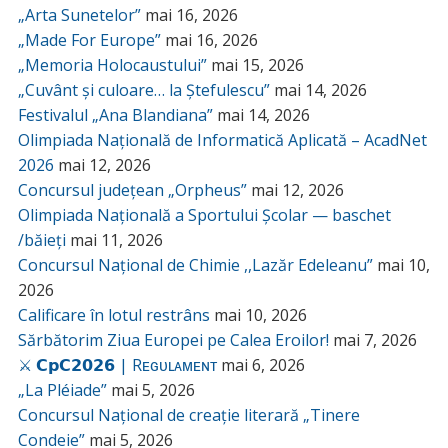
„Arta Sunetelor”
mai 16, 2026
„Made For Europe”
mai 16, 2026
„Memoria Holocaustului”
mai 15, 2026
„Cuvânt și culoare… la Ștefulescu”
mai 14, 2026
Festivalul „Ana Blandiana”
mai 14, 2026
Olimpiada Națională de Informatică Aplicată – AcadNet
2026
mai 12, 2026
Concursul județean „Orpheus”
mai 12, 2026
Olimpiada Națională a Sportului Școlar — baschet
/băieți
mai 11, 2026
Concursul Național de Chimie ,,Lazăr Edeleanu”
mai 10,
2026
Calificare în lotul restrâns
mai 10, 2026
Sărbătorim Ziua Europei pe Calea Eroilor!
mai 7, 2026
⚔️ 𝗖𝗽𝗖𝟮𝟬𝟮𝟲 | Rᴇɢᴜʟᴀᴍᴇɴᴛ
mai 6, 2026
„La Pléiade”
mai 5, 2026
Concursul Național de creație literară „Tinere
Condeie”
mai 5, 2026