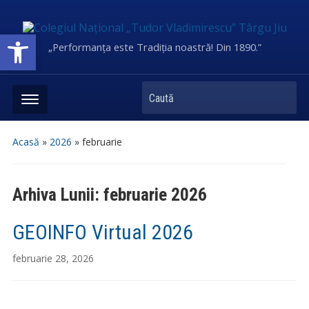
Deschide bara de unelte
„Performanța este Tradiția noastră! Din 1890.”
Caută
Acasă
»
2026
»
februarie
Arhiva Lunii:
februarie 2026
GEOINFO Virtual 2026
februarie 28, 2026