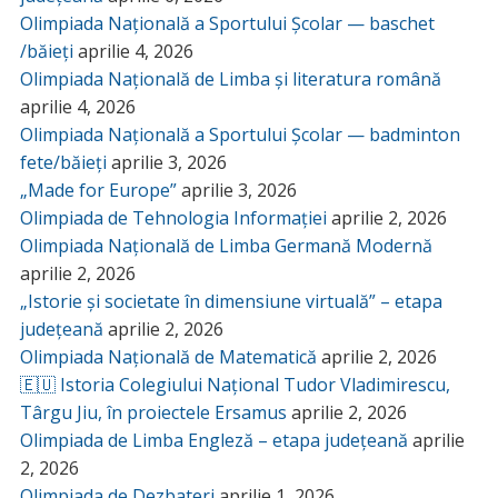
Olimpiada Națională a Sportului Școlar — baschet
/băieți
aprilie 4, 2026
Olimpiada Națională de Limba și literatura română
aprilie 4, 2026
Olimpiada Națională a Sportului Școlar — badminton
fete/băieți
aprilie 3, 2026
„Made for Europe”
aprilie 3, 2026
Olimpiada de Tehnologia Informației
aprilie 2, 2026
Olimpiada Națională de Limba Germană Modernă
aprilie 2, 2026
„Istorie și societate în dimensiune virtuală” – etapa
județeană
aprilie 2, 2026
Olimpiada Națională de Matematică
aprilie 2, 2026
🇪🇺 Istoria Colegiului Național Tudor Vladimirescu,
Târgu Jiu, în proiectele Ersamus
aprilie 2, 2026
Olimpiada de Limba Engleză – etapa județeană
aprilie
2, 2026
Olimpiada de Dezbateri
aprilie 1, 2026