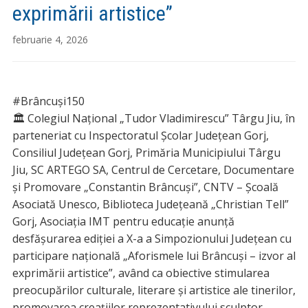
exprimării artistice”
februarie 4, 2026
#Brâncuși150
🏛 Colegiul Național „Tudor Vladimirescu” Târgu Jiu, în
parteneriat cu Inspectoratul Școlar Județean Gorj,
Consiliul Județean Gorj, Primăria Municipiului Târgu
Jiu, SC ARTEGO SA, Centrul de Cercetare, Documentare
și Promovare „Constantin Brâncuși”, CNTV – Școală
Asociată Unesco, Biblioteca Județeană „Christian Tell”
Gorj, Asociația IMT pentru educație anunţă
desfăşurarea ediţiei a X-a a Simpozionului Județean cu
participare națională „Aforismele lui Brâncuși – izvor al
exprimării artistice”, având ca obiective stimularea
preocupărilor culturale, literare și artistice ale tinerilor,
promovarea creaţiilor reprezentativului sculptor