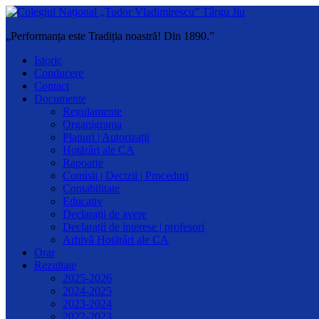
„Performanța este Tradiția noastră! Din 1890.”
Istoric
Conducere
Contact
Documente
Regulamente
Organigrama
Planuri | Autorizații
Hotărâri ale CA
Rapoarte
Comisii | Decizii | Proceduri
Contabilitate
Educativ
Declarații de avere
Declarații de interese | profesori
Arhivă Hotărâri ale CA
Orar
Rezultate
2025-2026
2024-2025
2023-2024
2022-2023