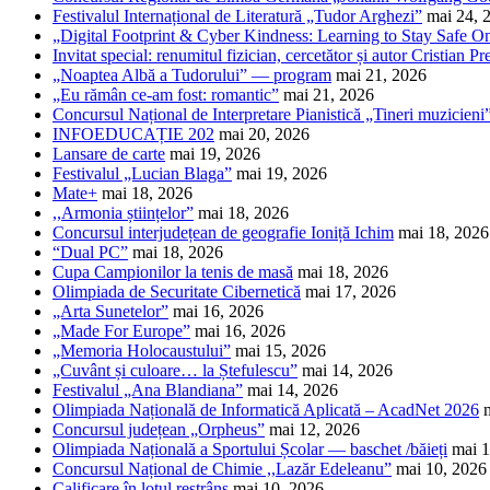
Festivalul Internațional de Literatură „Tudor Arghezi”
mai 24, 
„Digital Footprint & Cyber Kindness: Learning to Stay Safe O
Invitat special: renumitul fizician, cercetător și autor Cristian Pr
„Noaptea Albă a Tudorului” — program
mai 21, 2026
„Eu rămân ce-am fost: romantic”
mai 21, 2026
Concursul Național de Interpretare Pianistică „Tineri muzicieni
INFOEDUCAȚIE 202
mai 20, 2026
Lansare de carte
mai 19, 2026
Festivalul „Lucian Blaga”
mai 19, 2026
Mate+
mai 18, 2026
,,Armonia științelor”
mai 18, 2026
Concursul interjudețean de geografie Ioniță Ichim
mai 18, 2026
“Dual PC”
mai 18, 2026
Cupa Campionilor la tenis de masă
mai 18, 2026
Olimpiada de Securitate Cibernetică
mai 17, 2026
„Arta Sunetelor”
mai 16, 2026
„Made For Europe”
mai 16, 2026
„Memoria Holocaustului”
mai 15, 2026
„Cuvânt și culoare… la Ștefulescu”
mai 14, 2026
Festivalul „Ana Blandiana”
mai 14, 2026
Olimpiada Națională de Informatică Aplicată – AcadNet 2026
Concursul județean „Orpheus”
mai 12, 2026
Olimpiada Națională a Sportului Școlar — baschet /băieți
mai 1
Concursul Național de Chimie ,,Lazăr Edeleanu”
mai 10, 2026
Calificare în lotul restrâns
mai 10, 2026