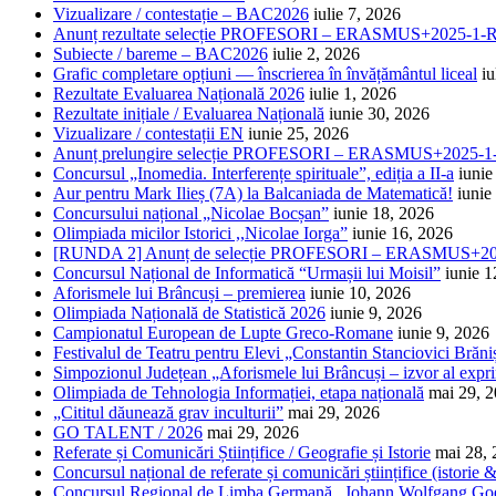
Vizualizare / contestație – BAC2026
iulie 7, 2026
Anunț rezultate selecție PROFESORI – ERASMUS+2025-
Subiecte / bareme – BAC2026
iulie 2, 2026
Grafic completare opțiuni — înscrierea în învățământul liceal
iu
Rezultate Evaluarea Națională 2026
iulie 1, 2026
Rezultate inițiale / Evaluarea Națională
iunie 30, 2026
Vizualizare / contestații EN
iunie 25, 2026
Anunț prelungire selecție PROFESORI – ERASMUS+2025
Concursul „Inomedia. Interferențe spirituale”, ediția a II-a
iunie
Aur pentru Mark Ilieș (7A) la Balcaniada de Matematică!
iunie
Concursului național „Nicolae Bocșan”
iunie 18, 2026
Olimpiada micilor Istorici ,,Nicolae Iorga”
iunie 16, 2026
[RUNDA 2] Anunț de selecție PROFESORI – ERASMUS+2
Concursul Național de Informatică “Urmașii lui Moisil”
iunie 1
Aforismele lui Brâncuși – premierea
iunie 10, 2026
Olimpiada Națională de Statistică 2026
iunie 9, 2026
Campionatul European de Lupte Greco-Romane
iunie 9, 2026
Festivalul de Teatru pentru Elevi „Constantin Stanciovici Brăni
Simpozionul Județean „Aforismele lui Brâncuși – izvor al exprim
Olimpiada de Tehnologia Informației, etapa națională
mai 29, 
„Cititul dăunează grav inculturii”
mai 29, 2026
GO TALENT / 2026
mai 29, 2026
Referate și Comunicări Științifice / Geografie și Istorie
mai 28,
Concursul național de referate și comunicări științifice (istorie
Concursul Regional de Limba Germană „Johann Wolfgang Go