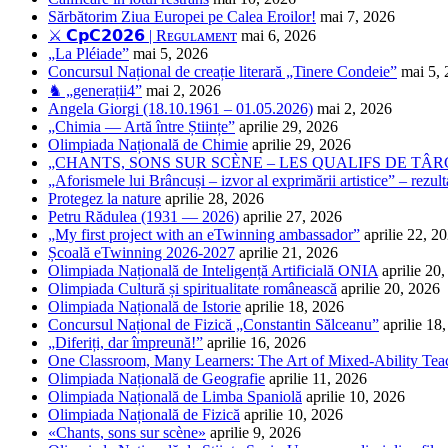
Sărbătorim Ziua Europei pe Calea Eroilor!
mai 7, 2026
⚔️ 𝗖𝗽𝗖𝟮𝟬𝟮𝟲 | Rᴇɢᴜʟᴀᴍᴇɴᴛ
mai 6, 2026
„La Pléiade”
mai 5, 2026
Concursul Național de creație literară „Tinere Condeie”
mai 5,
♞ „generații4”
mai 2, 2026
Angela Giorgi (18.10.1961 – 01.05.2026)
mai 2, 2026
„Chimia — Artă între Științe”
aprilie 29, 2026
Olimpiada Națională de Chimie
aprilie 29, 2026
„CHANTS, SONS SUR SCÈNE – LES QUALIFS DE TÂRG
„Aforismele lui Brâncuși – izvor al exprimării artistice” – rezult
Protegez la nature
aprilie 28, 2026
Petru Rădulea (1931 — 2026)
aprilie 27, 2026
„My first project with an eTwinning ambassador”
aprilie 22, 2
Școală eTwinning 2026-2027
aprilie 21, 2026
Olimpiada Națională de Inteligență Artificială ONIA
aprilie 20
Olimpiada Cultură și spiritualitate românească
aprilie 20, 2026
Olimpiada Națională de Istorie
aprilie 18, 2026
Concursul Național de Fizică „Constantin Sălceanu”
aprilie 18
„Diferiți, dar împreună!”
aprilie 16, 2026
One Classroom, Many Learners: The Art of Mixed-Ability Tea
Olimpiada Națională de Geografie
aprilie 11, 2026
Olimpiada Națională de Limba Spaniolă
aprilie 10, 2026
Olimpiada Națională de Fizică
aprilie 10, 2026
«Chants, sons sur scène»
aprilie 9, 2026