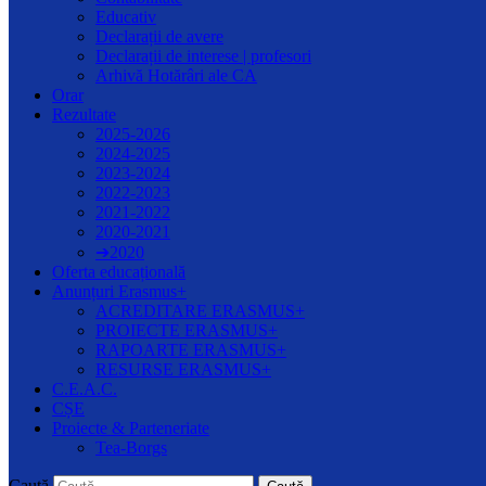
Educativ
Declarații de avere
Declarații de interese | profesori
Arhivă Hotărâri ale CA
Orar
Rezultate
2025-2026
2024-2025
2023-2024
2022-2023
2021-2022
2020-2021
➔2020
Oferta educațională
Anunțuri Erasmus+
ACREDITARE ERASMUS+
PROIECTE ERASMUS+
RAPOARTE ERASMUS+
RESURSE ERASMUS+
C.E.A.C.
CȘE
Proiecte & Parteneriate
Tea-Borgs
Caută