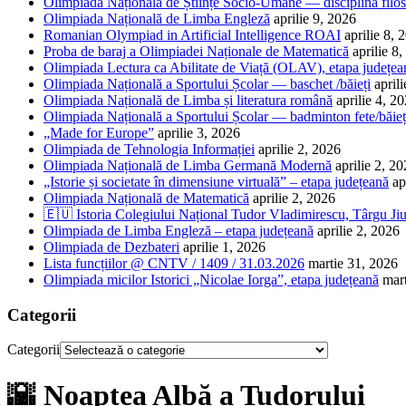
Olimpiada Națională de Științe Socio-Umane — disciplina filos
Olimpiada Națională de Limba Engleză
aprilie 9, 2026
Romanian Olympiad in Artificial Intelligence ROAI
aprilie 8, 
Proba de baraj a Olimpiadei Naționale de Matematică
aprilie 8
Olimpiada Lectura ca Abilitate de Viață (OLAV), etapa județea
Olimpiada Națională a Sportului Școlar — baschet /băieți
april
Olimpiada Națională de Limba și literatura română
aprilie 4, 2
Olimpiada Națională a Sportului Școlar — badminton fete/băieț
„Made for Europe”
aprilie 3, 2026
Olimpiada de Tehnologia Informației
aprilie 2, 2026
Olimpiada Națională de Limba Germană Modernă
aprilie 2, 2
„Istorie și societate în dimensiune virtuală” – etapa județeană
ap
Olimpiada Națională de Matematică
aprilie 2, 2026
🇪🇺 Istoria Colegiului Național Tudor Vladimirescu, Târgu Jiu
Olimpiada de Limba Engleză – etapa județeană
aprilie 2, 2026
Olimpiada de Dezbateri
aprilie 1, 2026
Lista funcțiilor @ CNTV / 1409 / 31.03.2026
martie 31, 2026
Olimpiada micilor Istorici „Nicolae Iorga”, etapa județeană
mar
Categorii
Categorii
🌇 Noaptea Albă a Tudorului