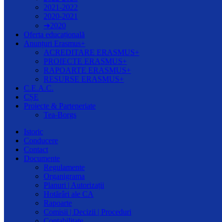
2021-2022
2020-2021
➔2020
Oferta educațională
Anunțuri Erasmus+
ACREDITARE ERASMUS+
PROIECTE ERASMUS+
RAPOARTE ERASMUS+
RESURSE ERASMUS+
C.E.A.C.
CȘE
Proiecte & Parteneriate
Tea-Borgs
Istoric
Conducere
Contact
Documente
Regulamente
Organigrama
Planuri | Autorizații
Hotărâri ale CA
Rapoarte
Comisii | Decizii | Proceduri
Contabilitate