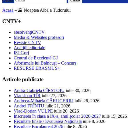
Caută
Acasă
»
🌇 Noaptea Albă a Tudorului
CNTV+
absolvențiCNTV
Media & Websites profesori
Reviste CNTV
Apariții editoriale
IȘJ Gorj
Centrul de Excelență GJ
Aforismele lui Brâncuși – Concurs
RESURSE ERASMUS+
Articole publicate
Andra-Gabriela CÎRSTOIU
iulie 30, 2026
Vlad-Ioan ȚÎR
iulie 27, 2026
Andreea-Mihaela CĂRUCERIU
iulie 26, 2026
Andrei FRÎNTU
iulie 21, 2026
Vlad-Dorian VULPE
iulie 20, 2026
Înscrierea în clasa a IX-a, anul școlar 2026-2027
iulie 15, 2026
Rezultate finale / Evaluarea Națională
iulie 8, 2026
Rezultate Bacalaureat 2026
iulie 8, 2026