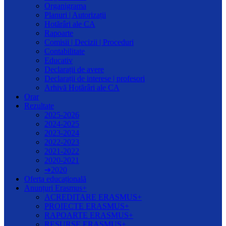
Organigrama
Planuri | Autorizații
Hotărâri ale CA
Rapoarte
Comisii | Decizii | Proceduri
Contabilitate
Educativ
Declarații de avere
Declarații de interese | profesori
Arhivă Hotărâri ale CA
Orar
Rezultate
2025-2026
2024-2025
2023-2024
2022-2023
2021-2022
2020-2021
➔2020
Oferta educațională
Anunțuri Erasmus+
ACREDITARE ERASMUS+
PROIECTE ERASMUS+
RAPOARTE ERASMUS+
RESURSE ERASMUS+