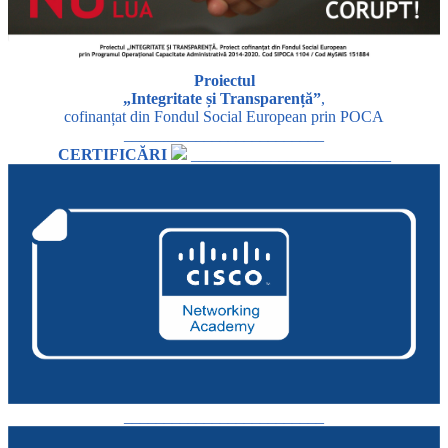
Proiectul
„Integritate și Transparență”
,
cofinanțat din Fondul Social European prin POCA
_________________________
CERTIFICĂRI
_________________________
_________________________