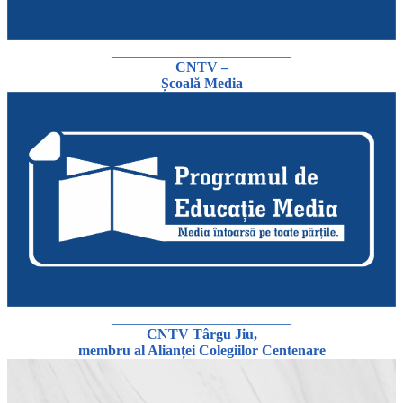
_________________________
CNTV –
Școală Media
_________________________
CNTV Târgu Jiu,
membru al Alianței Colegiilor Centenare