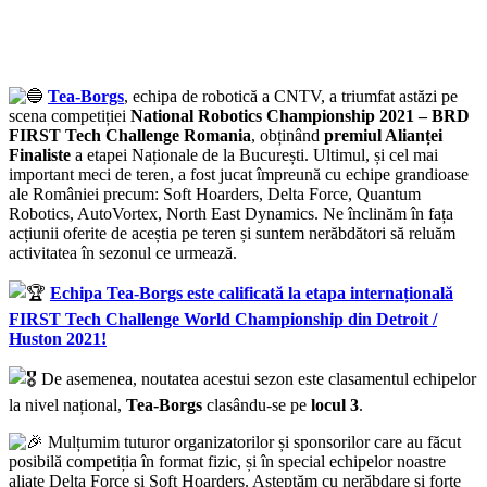
Tea-Borgs
, echipa de robotică a CNTV, a triumfat astăzi pe
scena competiției
National Robotics Championship 2021 – BRD
FIRST Tech Challenge Romania
, obținând
premiul Alianței
Finaliste
a etapei Naționale de la București. Ultimul, și cel mai
important meci de teren, a fost jucat împreună cu echipe grandioase
ale României precum: Soft Hoarders, Delta Force, Quantum
Robotics, AutoVortex, North East Dynamics. Ne înclinăm în fața
acțiunii oferite de aceștia pe teren și suntem nerăbdători să reluăm
activitatea în sezonul ce urmează.
Echipa Tea-Borgs este calificată la etapa internațională
FIRST Tech Challenge World Championship din Detroit /
Huston 2021!
De asemenea, noutatea acestui sezon este clasamentul echipelor
la nivel național,
Tea-Borgs
clasându-se pe
locul 3
.
Mulțumim tuturor organizatorilor și sponsorilor care au făcut
posibilă competiția în format fizic, și în special echipelor noastre
aliate Delta Force si Soft Hoarders. Așteptăm cu nerăbdare și forțe