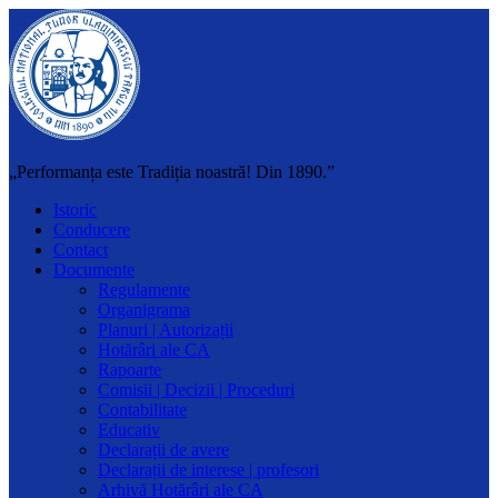
„Performanța este Tradiția noastră! Din 1890.”
Istoric
Conducere
Contact
Documente
Regulamente
Organigrama
Planuri | Autorizații
Hotărâri ale CA
Rapoarte
Comisii | Decizii | Proceduri
Contabilitate
Educativ
Declarații de avere
Declarații de interese | profesori
Arhivă Hotărâri ale CA