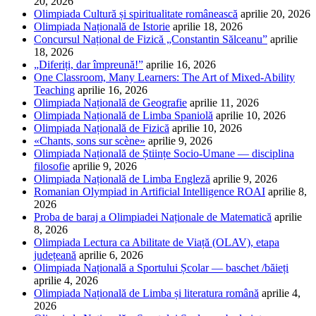
20, 2026
Olimpiada Cultură și spiritualitate românească
aprilie 20, 2026
Olimpiada Națională de Istorie
aprilie 18, 2026
Concursul Național de Fizică „Constantin Sălceanu”
aprilie
18, 2026
„Diferiți, dar împreună!”
aprilie 16, 2026
One Classroom, Many Learners: The Art of Mixed-Ability
Teaching
aprilie 16, 2026
Olimpiada Națională de Geografie
aprilie 11, 2026
Olimpiada Națională de Limba Spaniolă
aprilie 10, 2026
Olimpiada Națională de Fizică
aprilie 10, 2026
«Chants, sons sur scène»
aprilie 9, 2026
Olimpiada Națională de Științe Socio-Umane — disciplina
filosofie
aprilie 9, 2026
Olimpiada Națională de Limba Engleză
aprilie 9, 2026
Romanian Olympiad in Artificial Intelligence ROAI
aprilie 8,
2026
Proba de baraj a Olimpiadei Naționale de Matematică
aprilie
8, 2026
Olimpiada Lectura ca Abilitate de Viață (OLAV), etapa
județeană
aprilie 6, 2026
Olimpiada Națională a Sportului Școlar — baschet /băieți
aprilie 4, 2026
Olimpiada Națională de Limba și literatura română
aprilie 4,
2026