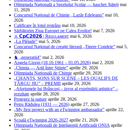
Olimpiada Națională a Sportului Școlar — baschet /băieți
mai
11, 2026
Concursul Național de Chimie ,,Lazăr Edeleanu”
mai 10,
2026
Calificare în lotul restrâns
mai 10, 2026
Sărbătorim Ziua Europei pe Calea Eroilor!
mai 7, 2026
⚔️ 𝗖𝗽𝗖𝟮𝟬𝟮𝟲 | Rᴇɢᴜʟᴀᴍᴇɴᴛ
mai 6, 2026
„La Pléiade”
mai 5, 2026
Concursul Național de creație literară „Tinere Condeie”
mai 5,
2026
♞ „generații4”
mai 2, 2026
Angela Giorgi (18.10.1961 – 01.05.2026)
mai 2, 2026
„Chimia — Artă între Științe”
aprilie 29, 2026
Olimpiada Națională de Chimie
aprilie 29, 2026
„CHANTS, SONS SUR SCÈNE – LES QUALIFS DE
TÂRGU JIU” – PREMII
aprilie 29, 2026
„Aforismele lui Brâncuși – izvor al exprimării artistice” –
rezultate
aprilie 28, 2026
Protegez la nature
aprilie 28, 2026
Petru Rădulea (1931 — 2026)
aprilie 27, 2026
„My first project with an eTwinning ambassador”
aprilie 22,
2026
Școală eTwinning 2026-2027
aprilie 21, 2026
Olimpiada Națională de Inteligență Artificială ONIA
aprilie