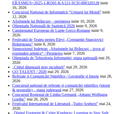
ERASMUS+2025-1-RO01-KA121-SCH-000320128
iunie
16, 2026
Concursul Național de Informatică “Urmașii lui Moisil”
iunie
12, 2026
Aforismele lui Brâncuși – premierea
iunie 10, 2026
Olimpiada Națională de Statistică 2026
iunie 9, 2026
Campionatul European de Lupte Greco-Romane
iunie 9,
2026
Festivalul de Teatru pentru Elevi „Constantin Stanciovici
Brănișteanu”
iunie 8, 2026
Simpozionul Județean „Aforismele lui Brâncuși – izvor al
exprimării artistice” / Premierea
iunie 7, 2026
Olimpiada de Tehnologia Informației, etapa națională
mai 29,
2026
„Cititul dăunează grav inculturii”
mai 29, 2026
GO TALENT / 2026
mai 29, 2026
Referate și Comunicări Științifice / Geografie și Istorie
mai 28,
2026
Concursul național de referate și comunicări științifice (istorie
& geografie) – etapa județeană
mai 27, 2026
Concursul Regional de Limba Germană „Johann Wolfgang
Goethe”
mai 26, 2026
Festivalul Internațional de Literatură „Tudor Arghezi”
mai 24,
2026
„Digital Footprint & Cyber Kindness: Learning to Stay Safe