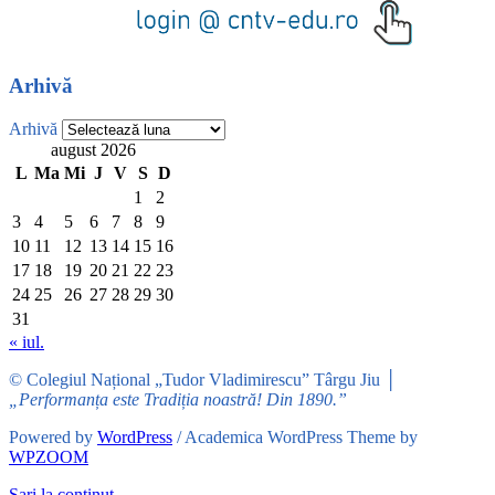
Arhivă
Arhivă
august 2026
L
Ma
Mi
J
V
S
D
1
2
3
4
5
6
7
8
9
10
11
12
13
14
15
16
17
18
19
20
21
22
23
24
25
26
27
28
29
30
31
« iul.
© Colegiul Național „Tudor Vladimirescu” Târgu Jiu │
„Performanța este Tradiția noastră! Din 1890.”
Powered by
WordPress
/ Academica WordPress Theme by
WPZOOM
Sari la conținut