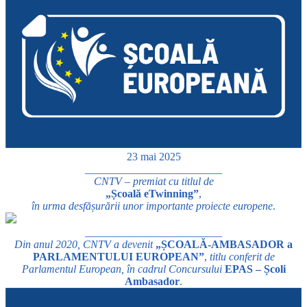
23 mai 2025
_________________________
CNTV – premiat cu titlul de
„Școală eTwinning”
,
în urma desfășurării unor importante proiecte europene
.
_________________________
Din anul 2020, CNTV a devenit
„ȘCOALĂ-AMBASADOR a
PARLAMENTULUI EUROPEAN”
,
titlu conferit de
Parlamentul European, în cadrul Concursului
EPAS – Școli
Ambasador
.