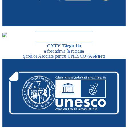
_________________________
_________________________
CNTV Târgu Jiu
a fost admis în rețeaua
Școlilor Asociate pentru UNESCO
(ASPnet)