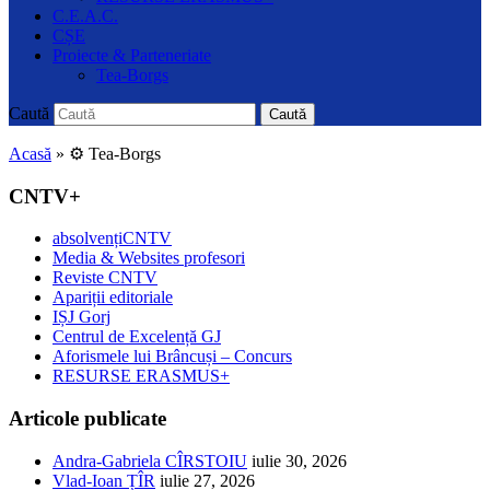
C.E.A.C.
CȘE
Proiecte & Parteneriate
Tea-Borgs
Caută
Caută
Acasă
»
⚙️ Tea-Borgs
CNTV+
absolvențiCNTV
Media & Websites profesori
Reviste CNTV
Apariții editoriale
IȘJ Gorj
Centrul de Excelență GJ
Aforismele lui Brâncuși – Concurs
RESURSE ERASMUS+
Articole publicate
Andra-Gabriela CÎRSTOIU
iulie 30, 2026
Vlad-Ioan ȚÎR
iulie 27, 2026