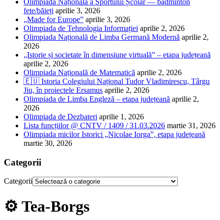
Olimpiada Națională a Sportului Școlar — badminton
fete/băieți
aprilie 3, 2026
„Made for Europe”
aprilie 3, 2026
Olimpiada de Tehnologia Informației
aprilie 2, 2026
Olimpiada Națională de Limba Germană Modernă
aprilie 2,
2026
„Istorie și societate în dimensiune virtuală” – etapa județeană
aprilie 2, 2026
Olimpiada Națională de Matematică
aprilie 2, 2026
🇪🇺 Istoria Colegiului Național Tudor Vladimirescu, Târgu
Jiu, în proiectele Ersamus
aprilie 2, 2026
Olimpiada de Limba Engleză – etapa județeană
aprilie 2,
2026
Olimpiada de Dezbateri
aprilie 1, 2026
Lista funcțiilor @ CNTV / 1409 / 31.03.2026
martie 31, 2026
Olimpiada micilor Istorici „Nicolae Iorga”, etapa județeană
martie 30, 2026
Categorii
Categorii
⚙️ Tea-Borgs