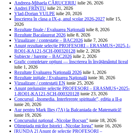
Andreea-Mihaela CĂRUCERIU
iulie 26, 2026
Andrei FRÎNTU
iulie 21, 2026
Vlad-Dorian VULPE
iulie 20, 2026
Înscrierea în clasa a IX-a, anul școlar 2026-2027
iulie 15,
2026
Rezultate finale / Evaluarea Națională
iulie 8, 2026
Rezultate Bacalaureat 2026
iulie 8, 2026
Vizualizare / contestație – BAC2026
iulie 7, 2026
Anunț rezultate selecție PROFESORI – ERASMUS+2025-1-
RO01-KA121-SCH-000320128
iulie 2, 2026
Subiecte / bareme – BAC2026
iulie 2, 2026
Grafic completare opțiuni — înscrierea în învățământul liceal
iulie 1, 2026
Rezultate Evaluarea Națională 2026
iulie 1, 2026
Rezultate inițiale / Evaluarea Națională
iunie 30, 2026
Vizualizare / contestații EN
iunie 25, 2026
Anunț prelungire selecție PROFESORI – ERASMUS+2025-
1-RO01-KA121-SCH-000320128
iunie 23, 2026
Concursul „Inomedia. Interferențe spirituale”, ediția a II-a
iunie 20, 2026
Aur pentru Mark Ilieș (7A) la Balcaniada de Matematică!
iunie 19, 2026
Concursului național „Nicolae Bocșan”
iunie 18, 2026
Olimpiada micilor Istorici ,,Nicolae Iorga”
iunie 16, 2026
[RUNDA 2] Anunț de selecție PROFESORI –