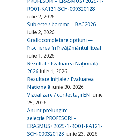
PROFESORI – ERASMUS+2025-1-
RO01-KA121-SCH-000320128
iulie 2, 2026
Subiecte / bareme – BAC2026
iulie 2, 2026
Grafic completare opțiuni —
înscrierea în învățământul liceal
iulie 1, 2026
Rezultate Evaluarea Națională
2026
iulie 1, 2026
Rezultate inițiale / Evaluarea
Națională
iunie 30, 2026
Vizualizare / contestații EN
iunie
25, 2026
Anunț prelungire
selecție PROFESORI –
ERASMUS+2025-1-RO01-KA121-
SCH-000320128
iunie 23, 2026