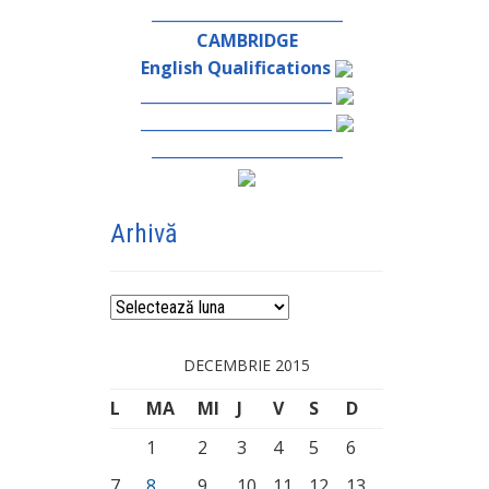
_________________________
CAMBRIDGE
English Qualifications
_________________________
_________________________
_________________________
Arhivă
Arhivă
DECEMBRIE 2015
L
MA
MI
J
V
S
D
1
2
3
4
5
6
7
8
9
10
11
12
13