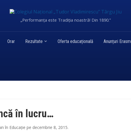
„Performanța este Tradiția noastră! Din 1890.”
Orar
Rezultate
Oferta educațională
Anunțuri Eras
încă în lucru…
in
în
Educație
pe
decembrie 8, 2015
.