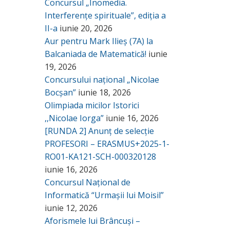
Concursul „Inomedia.
Interferențe spirituale”, ediția a
II-a
iunie 20, 2026
Aur pentru Mark Ilieș (7A) la
Balcaniada de Matematică!
iunie
19, 2026
Concursului național „Nicolae
Bocșan”
iunie 18, 2026
Olimpiada micilor Istorici
,,Nicolae Iorga”
iunie 16, 2026
[RUNDA 2] Anunț de selecție
PROFESORI – ERASMUS+2025-1-
RO01-KA121-SCH-000320128
iunie 16, 2026
Concursul Național de
Informatică “Urmașii lui Moisil”
iunie 12, 2026
Aforismele lui Brâncuși –