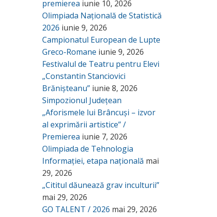
premierea
iunie 10, 2026
Olimpiada Națională de Statistică
2026
iunie 9, 2026
Campionatul European de Lupte
Greco-Romane
iunie 9, 2026
Festivalul de Teatru pentru Elevi
„Constantin Stanciovici
Brănișteanu”
iunie 8, 2026
Simpozionul Județean
„Aforismele lui Brâncuși – izvor
al exprimării artistice” /
Premierea
iunie 7, 2026
Olimpiada de Tehnologia
Informației, etapa națională
mai
29, 2026
„Cititul dăunează grav inculturii”
mai 29, 2026
GO TALENT / 2026
mai 29, 2026