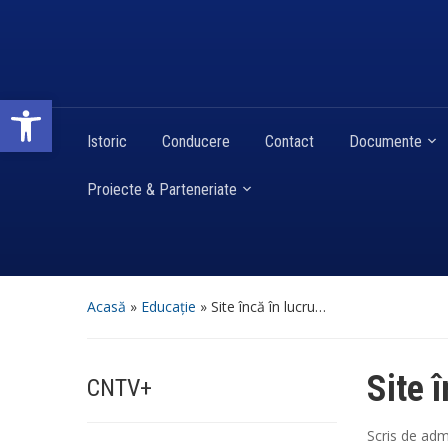
Deschide bara de unelte
Istoric
Conducere
Contact
Documente
Proiecte & Parteneriate
Acasă
»
Educație
»
Site încă în lucru…
Site 
CNTV+
Scris de
adm