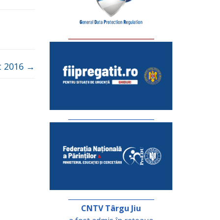
_________________________
t 2016
→
_________________________
_________________________
CNTV Târgu Jiu