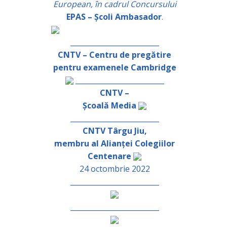
European, în cadrul Concursului
EPAS – Școli Ambasador
.
_________________________
CNTV – Centru de pregătire
pentru examenele Cambridge
_________________________
CNTV –
Școală Media
_________________________
CNTV Târgu Jiu,
membru al Alianței Colegiilor
Centenare
24 octombrie 2022
_________________________
_________________________