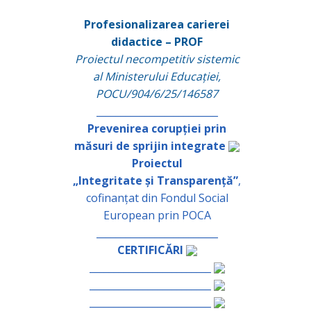
Profesionalizarea carierei
didactice – PROF
Proiectul necompetitiv sistemic
al Ministerului Educației,
POCU/904/6/25/146587
_________________________
Prevenirea corupției prin
măsuri de sprijin integrate
Proiectul
„Integritate și Transparență”
,
cofinanțat din Fondul Social
European prin POCA
_________________________
CERTIFICĂRI
_________________________
_________________________
_________________________