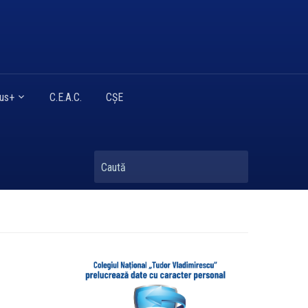
mus+
C.E.A.C.
CȘE
Caută