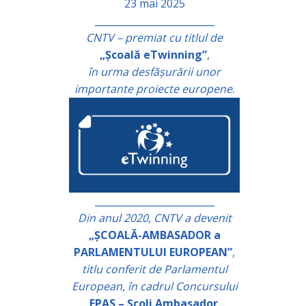
23 mai 2025
_________________________
CNTV – premiat cu titlul de
„Școală eTwinning”
,
în urma desfășurării unor
importante proiecte europene
.
_________________________
Din anul 2020, CNTV a devenit
„ȘCOALĂ-AMBASADOR a
PARLAMENTULUI EUROPEAN”
,
titlu conferit de Parlamentul
European, în cadrul Concursului
EPAS – Școli Ambasador
.