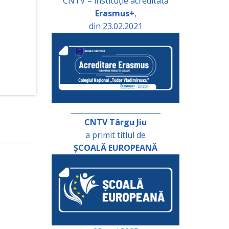
CNTV – instituție acreditată
Erasmus+
,
din 23.02.2021
_________________________
CNTV Târgu Jiu
a primit titlul de
ȘCOALĂ EUROPEANĂ