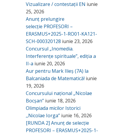
Vizualizare / contestații EN
iunie
25, 2026
Anunț prelungire
selecție PROFESORI –
ERASMUS+2025-1-RO01-KA121-
SCH-000320128
iunie 23, 2026
Concursul „Inomedia.
Interferențe spirituale”, ediția a
II-a
iunie 20, 2026
Aur pentru Mark Ilieș (7A) la
Balcaniada de Matematică!
iunie
19, 2026
Concursului național „Nicolae
Bocșan”
iunie 18, 2026
Olimpiada micilor Istorici
,,Nicolae Iorga”
iunie 16, 2026
[RUNDA 2] Anunț de selecție
PROFESORI – ERASMUS+2025-1-