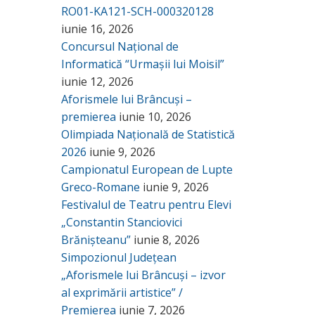
RO01-KA121-SCH-000320128
iunie 16, 2026
Concursul Național de
Informatică “Urmașii lui Moisil”
iunie 12, 2026
Aforismele lui Brâncuși –
premierea
iunie 10, 2026
Olimpiada Națională de Statistică
2026
iunie 9, 2026
Campionatul European de Lupte
Greco-Romane
iunie 9, 2026
Festivalul de Teatru pentru Elevi
„Constantin Stanciovici
Brănișteanu”
iunie 8, 2026
Simpozionul Județean
„Aforismele lui Brâncuși – izvor
al exprimării artistice” /
Premierea
iunie 7, 2026