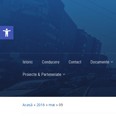
Deschide bara de unelte
Istoric
Conducere
Contact
Documente
Proiecte & Parteneriate
Acasă
»
2016
»
mai
»
09