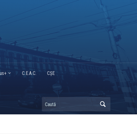
mus+
C.E.A.C.
CȘE
Caută