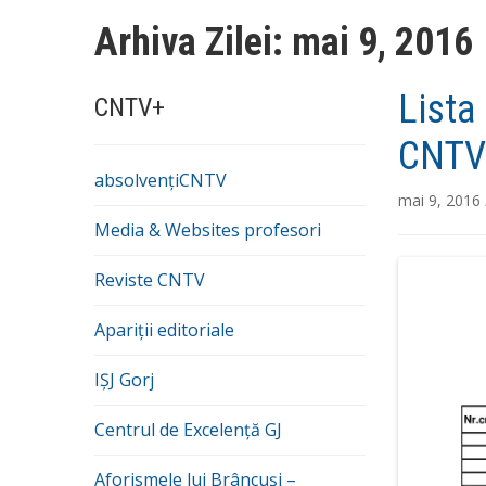
Arhiva Zilei:
mai 9, 2016
Lista
CNTV+
CNTV
absolvențiCNTV
mai 9, 2016
Media & Websites profesori
Reviste CNTV
Apariții editoriale
IȘJ Gorj
Centrul de Excelență GJ
Aforismele lui Brâncuși –