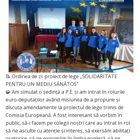
📝 Ordinea de zi: proiect de lege „SOLIDARITATE
PENTRU UN MEDIU SĂNĂTOS”
🧩 Am simulat o ședință a P.E. și am intrat în rolurile
euro-deputaților având misiunea de a propune și
discuta amendamente la proiectul de lege trimis de
Comisia Europeană. A fost interesant să vorbim în
public, să-i facem pe colegii noștri care au intrat în rol
să ne asculte cu atenție și interes, să exersăm abilitați
oratorice, să ne exprimăm în limba engleză, să ne