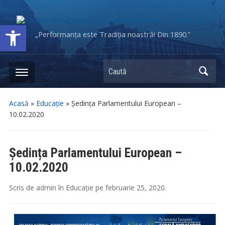
Deschide bara de unelte
„Performanța este Tradiția noastră! Din 1890.”
Caută
Acasă
»
Educație
»
Ședința Parlamentului European –
10.02.2020
Ședința Parlamentului European –
10.02.2020
Scris de
admin
în
Educație
pe
februarie 25, 2020
.