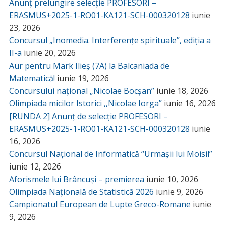
Anunț prelungire selecție PROFESORI –
ERASMUS+2025-1-RO01-KA121-SCH-000320128
iunie
23, 2026
Concursul „Inomedia. Interferențe spirituale”, ediția a
II-a
iunie 20, 2026
Aur pentru Mark Ilieș (7A) la Balcaniada de
Matematică!
iunie 19, 2026
Concursului național „Nicolae Bocșan”
iunie 18, 2026
Olimpiada micilor Istorici ,,Nicolae Iorga”
iunie 16, 2026
[RUNDA 2] Anunț de selecție PROFESORI –
ERASMUS+2025-1-RO01-KA121-SCH-000320128
iunie
16, 2026
Concursul Național de Informatică “Urmașii lui Moisil”
iunie 12, 2026
Aforismele lui Brâncuși – premierea
iunie 10, 2026
Olimpiada Națională de Statistică 2026
iunie 9, 2026
Campionatul European de Lupte Greco-Romane
iunie
9, 2026