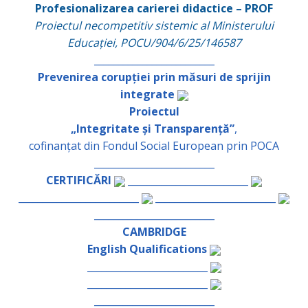
Profesionalizarea carierei didactice – PROF
Proiectul necompetitiv sistemic al Ministerului
Educației, POCU/904/6/25/146587
_________________________
Prevenirea corupției prin măsuri de sprijin
integrate
Proiectul
„Integritate și Transparență”
,
cofinanțat din Fondul Social European prin POCA
_________________________
CERTIFICĂRI
_________________________
_________________________
_________________________
_________________________
CAMBRIDGE
English Qualifications
_________________________
_________________________
_________________________