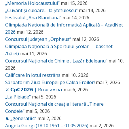
„Memoria Holocaustului”
mai 15, 2026
„Cuvânt și culoare… la Ștefulescu”
mai 14, 2026
Festivalul „Ana Blandiana”
mai 14, 2026
Olimpiada Națională de Informatică Aplicată – AcadNet
2026
mai 12, 2026
Concursul județean „Orpheus”
mai 12, 2026
Olimpiada Națională a Sportului Școlar — baschet
/băieți
mai 11, 2026
Concursul Național de Chimie ,,Lazăr Edeleanu”
mai 10,
2026
Calificare în lotul restrâns
mai 10, 2026
Sărbătorim Ziua Europei pe Calea Eroilor!
mai 7, 2026
⚔️ 𝗖𝗽𝗖𝟮𝟬𝟮𝟲 | Rᴇɢᴜʟᴀᴍᴇɴᴛ
mai 6, 2026
„La Pléiade”
mai 5, 2026
Concursul Național de creație literară „Tinere
Condeie”
mai 5, 2026
♞ „generații4”
mai 2, 2026
Angela Giorgi (18.10.1961 – 01.05.2026)
mai 2, 2026