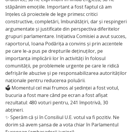
stăpânim emoțiile. Important a fost faptul că am
înțeles că proiectele de lege primesc critici
constructive, completări, îmbunătățiri, dar și respingeri
argumentate și justificate din perspectiva diferitelor
grupuri parlamentare. Inițiativa Comisiei a avut succes,
raportorul, Ioana Podărița a convins și prin accentele
pe care le-a pus pe drepturile deținuților, pe
importanța implicării lor în activități în folosul
comunității, pe problemele urgente pe care le ridică
defrișările abuzive și pe responsabilizarea autorităților
naționale pentru reducerea poluării.
🗳 Momentul cel mai frumos al ședinței a fost votul,
bucuria a fost mare când pe ecran a fost afișat
rezultatul: 480 voturi pentru, 241 împotrivă, 30
abțineri.
✨ Sperăm că și în Consiliul U.E. votul va fi pozitiv. Ne
dorim să avem șansa de a vota chiar în Parlamentul
European (ambasadorii juniori).