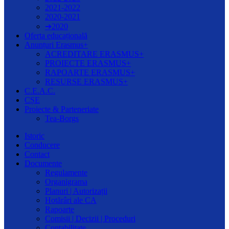
2021-2022
2020-2021
➔2020
Oferta educațională
Anunțuri Erasmus+
ACREDITARE ERASMUS+
PROIECTE ERASMUS+
RAPOARTE ERASMUS+
RESURSE ERASMUS+
C.E.A.C.
CȘE
Proiecte & Parteneriate
Tea-Borgs
Istoric
Conducere
Contact
Documente
Regulamente
Organigrama
Planuri | Autorizații
Hotărâri ale CA
Rapoarte
Comisii | Decizii | Proceduri
Contabilitate