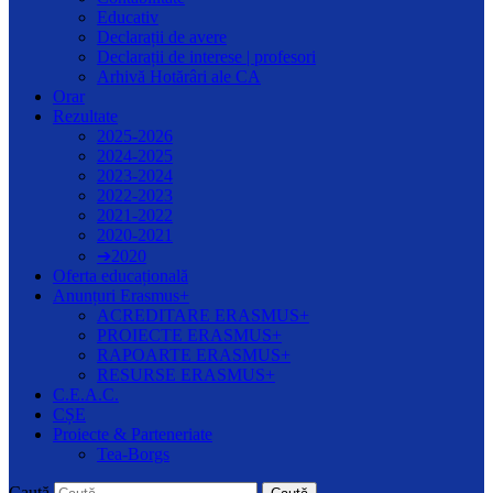
Educativ
Declarații de avere
Declarații de interese | profesori
Arhivă Hotărâri ale CA
Orar
Rezultate
2025-2026
2024-2025
2023-2024
2022-2023
2021-2022
2020-2021
➔2020
Oferta educațională
Anunțuri Erasmus+
ACREDITARE ERASMUS+
PROIECTE ERASMUS+
RAPOARTE ERASMUS+
RESURSE ERASMUS+
C.E.A.C.
CȘE
Proiecte & Parteneriate
Tea-Borgs
Caută