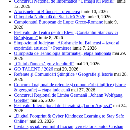
Concursul Național de Informatică “Urmașii lui Moisil”
iunie
12, 2026
Aforismele lui Brâncuși – premierea
iunie 10, 2026
Olimpiada Națională de Statistică 2026
iunie 9, 2026
Campionatul European de Lupte Greco-Romane
iunie 9,
2026
Festivalul de Teatru pentru Elevi „Constantin Stanciovici
Brănișteanu”
iunie 8, 2026
Simpozionul Județean „Aforismele lui Brâncuși – izvor al
exprimării artistice” / Premierea
iunie 7, 2026
Olimpiada de Tehnologia Informației, etapa națională
mai 29,
2026
„Cititul dăunează grav inculturii”
mai 29, 2026
GO TALENT / 2026
mai 29, 2026
Referate și Comunicări Științifice / Geografie și Istorie
mai 28,
2026
Concursul național de referate și comunicări științifice (istorie
& geografie) – etapa județeană
mai 27, 2026
Concursul Regional de Limba Germană „Johann Wolfgang
Goethe”
mai 26, 2026
Festivalul Internațional de Literatură „Tudor Arghezi”
mai 24,
2026
„Digital Footprint & Cyber Kindness: Learning to Stay Safe
Online”
mai 23, 2026
Invitat special: renumitul fizician, cercetător și autor Cristian