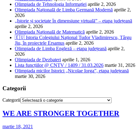
Olimpiada de Tehnologia Informației
aprilie 2, 2026
Olimpiada Națională de Limba Germană Modernă
aprilie 2,
2026
„Istorie și societate în dimensiune virtuală” – etapa județeană
aprilie 2, 2026
Olimpiada Națională de Matematică
aprilie 2, 2026
🇪🇺 Istoria Colegiului Național Tudor Vladimirescu, Târgu
Jiu, în proiectele Ersamus
aprilie 2, 2026
Olimpiada de Limba Engleză – etapa județeană
aprilie 2,
2026
Olimpiada de Dezbateri
aprilie 1, 2026
Lista funcțiilor @ CNTV / 1409 / 31.03.2026
martie 31, 2026
Olimpiada micilor Istorici „Nicolae Iorga”, etapa județeană
martie 30, 2026
Categorii
Categorii
WE ARE STRONGER TOGETHER
martie 18, 2021