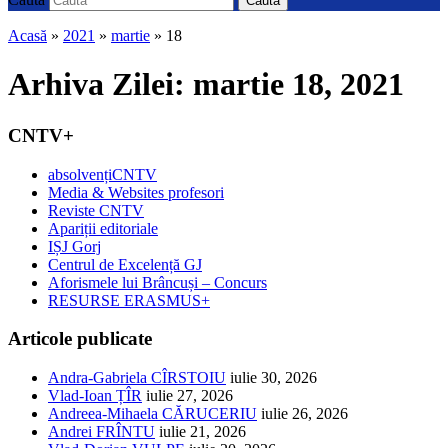
Caută
Acasă
»
2021
»
martie
»
18
Arhiva Zilei:
martie 18, 2021
CNTV+
absolvențiCNTV
Media & Websites profesori
Reviste CNTV
Apariții editoriale
IȘJ Gorj
Centrul de Excelență GJ
Aforismele lui Brâncuși – Concurs
RESURSE ERASMUS+
Articole publicate
Andra-Gabriela CÎRSTOIU
iulie 30, 2026
Vlad-Ioan ȚÎR
iulie 27, 2026
Andreea-Mihaela CĂRUCERIU
iulie 26, 2026
Andrei FRÎNTU
iulie 21, 2026