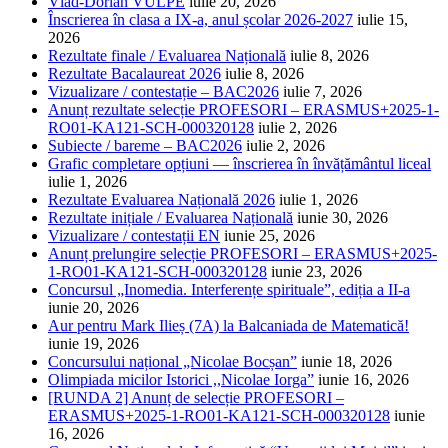
Vlad-Dorian VULPE
iulie 20, 2026
Înscrierea în clasa a IX-a, anul școlar 2026-2027
iulie 15,
2026
Rezultate finale / Evaluarea Națională
iulie 8, 2026
Rezultate Bacalaureat 2026
iulie 8, 2026
Vizualizare / contestație – BAC2026
iulie 7, 2026
Anunț rezultate selecție PROFESORI – ERASMUS+2025-1-
RO01-KA121-SCH-000320128
iulie 2, 2026
Subiecte / bareme – BAC2026
iulie 2, 2026
Grafic completare opțiuni — înscrierea în învățământul liceal
iulie 1, 2026
Rezultate Evaluarea Națională 2026
iulie 1, 2026
Rezultate inițiale / Evaluarea Națională
iunie 30, 2026
Vizualizare / contestații EN
iunie 25, 2026
Anunț prelungire selecție PROFESORI – ERASMUS+2025-
1-RO01-KA121-SCH-000320128
iunie 23, 2026
Concursul „Inomedia. Interferențe spirituale”, ediția a II-a
iunie 20, 2026
Aur pentru Mark Ilieș (7A) la Balcaniada de Matematică!
iunie 19, 2026
Concursului național „Nicolae Bocșan”
iunie 18, 2026
Olimpiada micilor Istorici ,,Nicolae Iorga”
iunie 16, 2026
[RUNDA 2] Anunț de selecție PROFESORI –
ERASMUS+2025-1-RO01-KA121-SCH-000320128
iunie
16, 2026