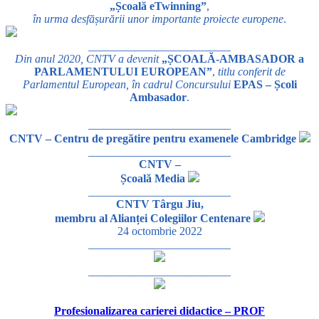
„Școală eTwinning”
,
în urma desfășurării unor importante proiecte europene
.
_________________________
Din anul 2020, CNTV a devenit
„ȘCOALĂ-AMBASADOR a
PARLAMENTULUI EUROPEAN”
,
titlu conferit de
Parlamentul European, în cadrul Concursului
EPAS – Școli
Ambasador
.
_________________________
CNTV – Centru de pregătire pentru examenele Cambridge
_________________________
CNTV –
Școală Media
_________________________
CNTV Târgu Jiu,
membru al Alianței Colegiilor Centenare
24 octombrie 2022
_________________________
_________________________
Profesionalizarea carierei didactice – PROF