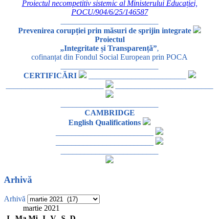
Proiectul necompetitiv sistemic al Ministerului Educației,
POCU/904/6/25/146587
_________________________
Prevenirea corupției prin măsuri de sprijin integrate
Proiectul
„Integritate și Transparență”
,
cofinanțat din Fondul Social European prin POCA
_________________________
CERTIFICĂRI
_________________________
_________________________
_________________________
_________________________
CAMBRIDGE
English Qualifications
_________________________
_________________________
_________________________
Arhivă
Arhivă
martie 2021
L
Ma
Mi
J
V
S
D