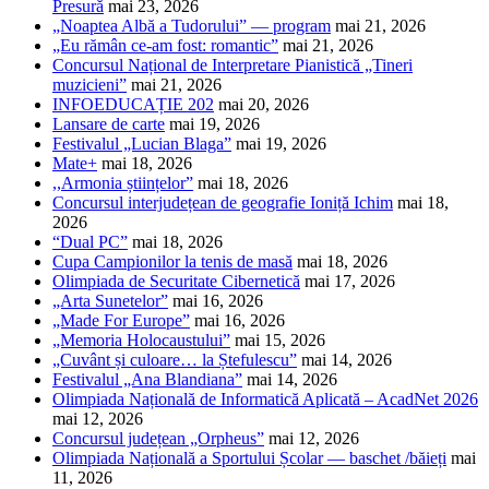
Presură
mai 23, 2026
„Noaptea Albă a Tudorului” — program
mai 21, 2026
„Eu rămân ce-am fost: romantic”
mai 21, 2026
Concursul Național de Interpretare Pianistică „Tineri
muzicieni”
mai 21, 2026
INFOEDUCAȚIE 202
mai 20, 2026
Lansare de carte
mai 19, 2026
Festivalul „Lucian Blaga”
mai 19, 2026
Mate+
mai 18, 2026
,,Armonia științelor”
mai 18, 2026
Concursul interjudețean de geografie Ioniță Ichim
mai 18,
2026
“Dual PC”
mai 18, 2026
Cupa Campionilor la tenis de masă
mai 18, 2026
Olimpiada de Securitate Cibernetică
mai 17, 2026
„Arta Sunetelor”
mai 16, 2026
„Made For Europe”
mai 16, 2026
„Memoria Holocaustului”
mai 15, 2026
„Cuvânt și culoare… la Ștefulescu”
mai 14, 2026
Festivalul „Ana Blandiana”
mai 14, 2026
Olimpiada Națională de Informatică Aplicată – AcadNet 2026
mai 12, 2026
Concursul județean „Orpheus”
mai 12, 2026
Olimpiada Națională a Sportului Școlar — baschet /băieți
mai
11, 2026