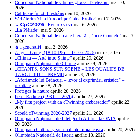
Concursul Național de Chimie ,,Lazăr Edeleanu”
mai 10,
2026
Calificare în lotul restrâns
mai 10, 2026
Sărbătorim Ziua Europei pe Calea Eroilor!
mai 7, 2026
⚔️ 𝗖𝗽𝗖𝟮𝟬𝟮𝟲 | Rᴇɢᴜʟᴀᴍᴇɴᴛ
mai 6, 2026
„La Pléiade”
mai 5, 2026
Concursul Național de creație literară „Tinere Condeie”
mai 5,
2026
♞ „generații4”
mai 2, 2026
Angela Giorgi (18.10.1961 – 01.05.2026)
mai 2, 2026
„Chimia — Artă între Științe”
aprilie 29, 2026
Olimpiada Națională de Chimie
aprilie 29, 2026
„CHANTS, SONS SUR SCÈNE – LES QUALIFS DE
TÂRGU JIU” – PREMII
aprilie 29, 2026
„Aforismele lui Brâncuși – izvor al exprimării artistice” –
rezultate
aprilie 28, 2026
Protegez la nature
aprilie 28, 2026
Petru Rădulea (1931 — 2026)
aprilie 27, 2026
„My first project with an eTwinning ambassador”
aprilie 22,
2026
Școală eTwinning 2026-2027
aprilie 21, 2026
Olimpiada Națională de Inteligență Artificială ONIA
aprilie
20, 2026
Olimpiada Cultură și spiritualitate românească
aprilie 20, 2026
Olimpiada Națională de Istorie
aprilie 18, 2026