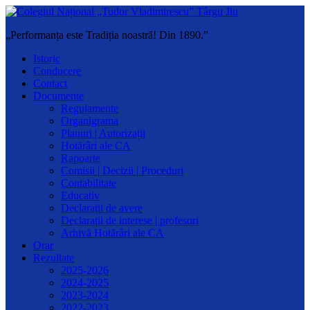
„Performanța este Tradiția noastră! Din 1890.”
Istoric
Conducere
Contact
Documente
Regulamente
Organigrama
Planuri | Autorizații
Hotărâri ale CA
Rapoarte
Comisii | Decizii | Proceduri
Contabilitate
Educativ
Declarații de avere
Declarații de interese | profesori
Arhivă Hotărâri ale CA
Orar
Rezultate
2025-2026
2024-2025
2023-2024
2022-2023