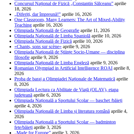
Concursul Național de Fizică „Constantin Sălceanu”
aprilie
18, 2026
„Diferiți, dar împreună!”
aprilie 16, 2026
One Classroom, Many Learners: The Art of Mixed-Ability
Teaching
aprilie 16, 2026
Olimpiada Națională de Geografie
aprilie 11, 2026
Olimpiada Națională de Limba Spaniolă
aprilie 10, 2026
Olimpiada Națională de Fizică
aprilie 10, 2026
«Chants, sons sur scène»
aprilie 9, 2026
Olimpiada Națională de Științe Socio-Umane — disciplina
filosofie
aprilie 9, 2026
Olimpiada Națională de Limba Engleză
aprilie 9, 2026
Romanian Olympiad in Artificial Intelligence ROAI
aprilie 8,
2026
Proba de baraj a Olimpiadei Naționale de Matematică
aprilie
8, 2026
Olimpiada Lectura ca Abilitate de Viață (OLAV), etapa
județeană
aprilie 6, 2026
Olimpiada Națională a Sportului Școlar — baschet /băieți
aprilie 4, 2026
Olimpiada Națională de Limba și literatura română
aprilie 4,
2026
Olimpiada Națională a Sportului Școlar — badminton
fete/băieți
aprilie 3, 2026
„Made for Europe”
aprilie 3, 2026