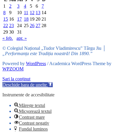
1
2
3
4
5
6
7
8
9
10
11
12
13
14
15
16
17
18
19
20
21
22
23
24
25
26
27
28
29
30
31
« feb.
apr. »
© Colegiul Național „Tudor Vladimirescu” Târgu Jiu │
„Performanța este Tradiția noastră! Din 1890.”
Powered by
WordPress
/ Academica WordPress Theme by
WPZOOM
Sari la conținut
Deschide bara de unelte
Instrumente de accesibilitate
Mărește textul
Micșorează textul
Contrast mare
Contrast negativ
Fundal luminos