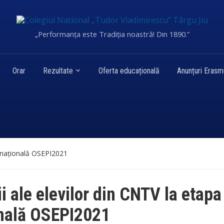
„Performanța este Tradiția noastră! Din 1890.”
Orar
Rezultate
Oferta educațională
Anunțuri Eras
a națională OSEPI2021
i ale elevilor din CNTV la etapa
nală OSEPI2021