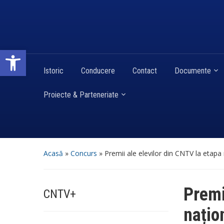
Deschide bara de unelte
Istoric
Conducere
Contact
Documente
Proiecte & Parteneriate
Acasă
»
Concurs
»
Premii ale elevilor din CNTV la etap
Premi
CNTV+
națio