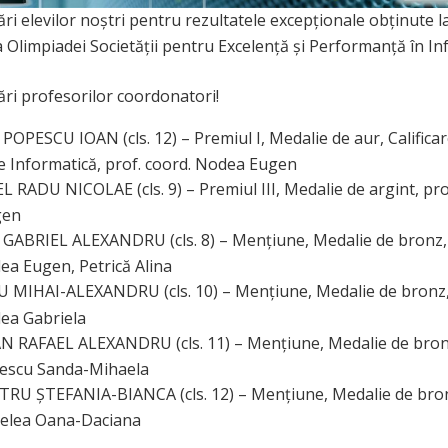
tări elevilor noștri pentru rezultatele excepționale obținute l
a Olimpiadei Societății pentru Excelență și Performanță în In
tări profesorilor coordonatori!
POPESCU IOAN (cls. 12) – Premiul I, Medalie de aur, Calificar
e Informatică, prof. coord. Nodea Eugen
 RADU NICOLAE (cls. 9) – Premiul III, Medalie de argint, pro
gen
ABRIEL ALEXANDRU (cls. 8) – Mențiune, Medalie de bronz, 
ea Eugen, Petrică Alina
MIHAI-ALEXANDRU (cls. 10) – Mențiune, Medalie de bronz,
ea Gabriela
 RAFAEL ALEXANDRU (cls. 11) – Mențiune, Medalie de bronz
pescu Sanda-Mihaela
U ȘTEFANIA-BIANCA (cls. 12) – Mențiune, Medalie de bron
belea Oana-Daciana