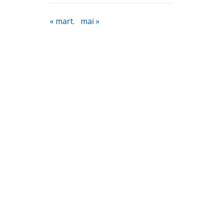
« mart.
mai »