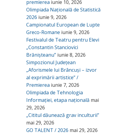
premierea
iunie 10, 2026
Olimpiada Națională de Statistică
2026
iunie 9, 2026
Campionatul European de Lupte
Greco-Romane
iunie 9, 2026
Festivalul de Teatru pentru Elevi
„Constantin Stanciovici
Brănișteanu”
iunie 8, 2026
Simpozionul Județean
„Aforismele lui Brâncuși – izvor
al exprimării artistice” /
Premierea
iunie 7, 2026
Olimpiada de Tehnologia
Informației, etapa națională
mai
29, 2026
„Cititul dăunează grav inculturii”
mai 29, 2026
GO TALENT / 2026
mai 29, 2026