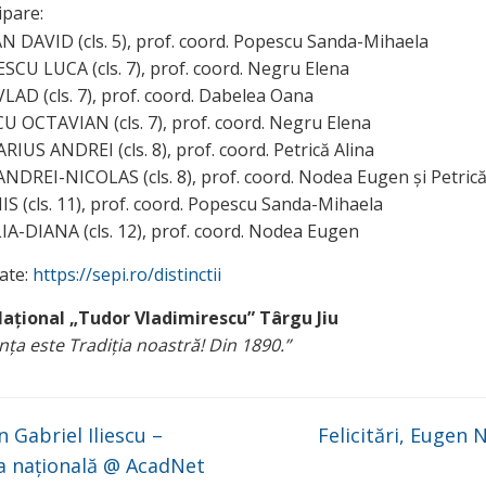
ipare:
 DAVID (cls. 5), prof. coord. Popescu Sanda-Mihaela
U LUCA (cls. 7), prof. coord. Negru Elena
AD (cls. 7), prof. coord. Dabelea Oana
OCTAVIAN (cls. 7), prof. coord. Negru Elena
IUS ANDREI (cls. 8), prof. coord. Petrică Alina
DREI-NICOLAS (cls. 8), prof. coord. Nodea Eugen și Petrică
S (cls. 11), prof. coord. Popescu Sanda-Mihaela
A-DIANA (cls. 12), prof. coord. Nodea Eugen
tate:
h
ttps://sepi.ro/distincti
i
Național „Tudor Vladimirescu” Târgu Jiu
ța este Tradiția noastră! Din 1890.”
Gabriel Iliescu –
Felicitări, Eugen
 la națională @ AcadNet