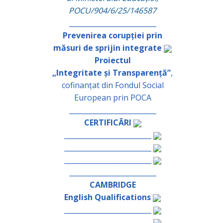
POCU/904/6/25/146587
_________________________
Prevenirea corupției prin
măsuri de sprijin integrate
Proiectul
„Integritate și Transparență”
,
cofinanțat din Fondul Social
European prin POCA
_________________________
CERTIFICĂRI
_________________________
_________________________
_________________________
_________________________
CAMBRIDGE
English Qualifications
_________________________
_________________________