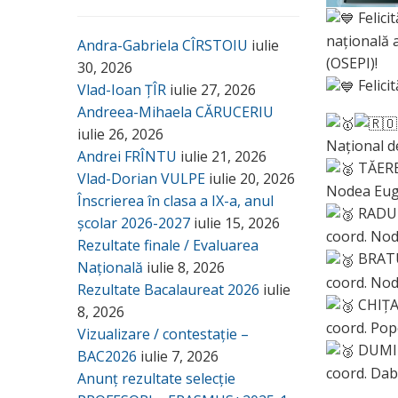
Felici
națională 
Andra-Gabriela CÎRSTOIU
iulie
(OSEPI)!
30, 2026
Felici
Vlad-Ioan ȚÎR
iulie 27, 2026
Andreea-Mihaela CĂRUCERIU
iulie 26, 2026
Național d
Andrei FRÎNTU
iulie 21, 2026
TĂEREL
Vlad-Dorian VULPE
iulie 20, 2026
Nodea Eu
Înscrierea în clasa a IX-a, anul
RADU G
școlar 2026-2027
iulie 15, 2026
coord. Nod
Rezultate finale / Evaluarea
BRATU 
Națională
iulie 8, 2026
coord. Nod
Rezultate Bacalaureat 2026
iulie
CHIȚAN
8, 2026
coord. Po
Vizualizare / contestație –
DUMITR
BAC2026
iulie 7, 2026
coord. Da
Anunț rezultate selecție