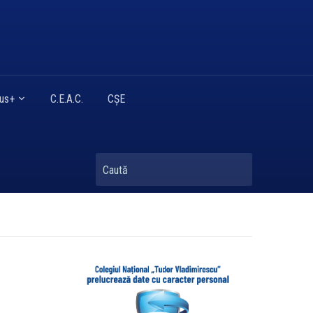
mus+
C.E.A.C.
CȘE
Caută