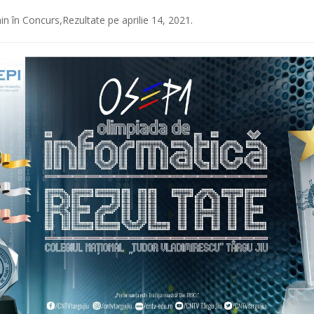
in
în
Concurs
,
Rezultate
pe
aprilie 14, 2021
.