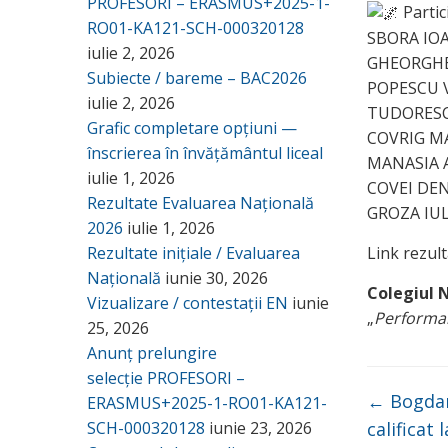
PROFESORI – ERASMUS+2025-1-
Partic
RO01-KA121-SCH-000320128
SBORA IOAN
iulie 2, 2026
GHEORGHESC
Subiecte / bareme – BAC2026
POPESCU VL
iulie 2, 2026
TUDORESCU 
Grafic completare opțiuni —
COVRIG MAR
înscrierea în învățământul liceal
MANASIA AN
iulie 1, 2026
COVEI DENI
Rezultate Evaluarea Națională
GROZA IULI
2026
iulie 1, 2026
Link rezul
Rezultate inițiale / Evaluarea
Națională
iunie 30, 2026
Colegiul 
Vizualizare / contestații EN
iunie
„
Performan
25, 2026
Anunț prelungire
selecție PROFESORI –
←
Bogdan 
ERASMUS+2025-1-RO01-KA121-
calificat
SCH-000320128
iunie 23, 2026