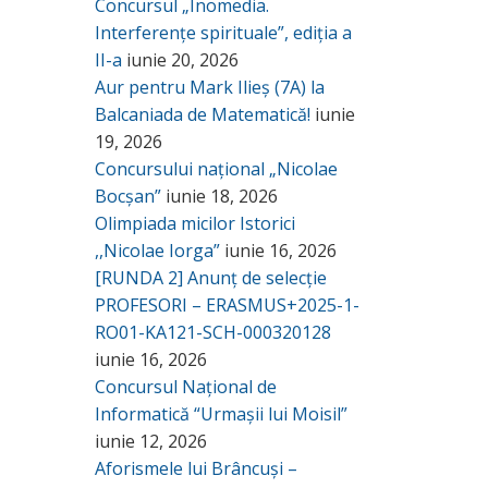
Concursul „Inomedia.
Interferențe spirituale”, ediția a
II-a
iunie 20, 2026
Aur pentru Mark Ilieș (7A) la
Balcaniada de Matematică!
iunie
19, 2026
Concursului național „Nicolae
Bocșan”
iunie 18, 2026
Olimpiada micilor Istorici
,,Nicolae Iorga”
iunie 16, 2026
[RUNDA 2] Anunț de selecție
PROFESORI – ERASMUS+2025-1-
RO01-KA121-SCH-000320128
iunie 16, 2026
Concursul Național de
Informatică “Urmașii lui Moisil”
iunie 12, 2026
Aforismele lui Brâncuși –