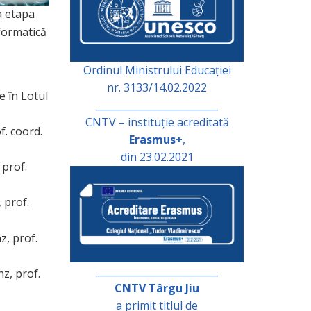
a etapa
formatică
Ordinul Ministrului Educației
nr. 3133/14.02.2022
e în Lotul
_________________________
CNTV – instituție acreditată
f. coord.
Erasmus+
,
din 23.02.2021
prof.
 prof.
, prof.
_________________________
z, prof.
CNTV Târgu Jiu
a primit titlul de