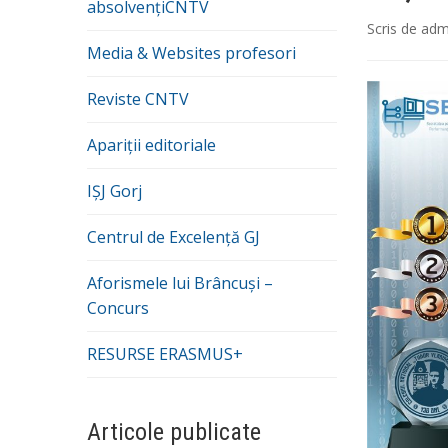
absolvențiCNTV
Scris de
adm
Media & Websites profesori
Reviste CNTV
Apariții editoriale
IȘJ Gorj
Centrul de Excelență GJ
Aforismele lui Brâncuși –
Concurs
RESURSE ERASMUS+
Articole publicate