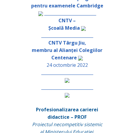
pentru examenele Cambridge
_________________________
CNTV –
Școală Media
_________________________
CNTV Târgu Jiu,
membru al Alianței Colegiilor
Centenare
24 octombrie 2022
_________________________
_________________________
Profesionalizarea carierei
didactice – PROF
Proiectul necompetitiv sistemic
al Ministerului Educației,