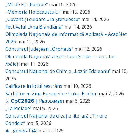
„Made For Europe”
mai 16, 2026
„Memoria Holocaustului”
mai 15, 2026
„Cuvânt și culoare… la Ștefulescu”
mai 14, 2026
Festivalul „Ana Blandiana”
mai 14, 2026
Olimpiada Națională de Informatică Aplicată – AcadNet
2026
mai 12, 2026
Concursul județean „Orpheus”
mai 12, 2026
Olimpiada Națională a Sportului Școlar — baschet
/băieți
mai 11, 2026
Concursul Național de Chimie ,,Lazăr Edeleanu”
mai 10,
2026
Calificare în lotul restrâns
mai 10, 2026
Sărbătorim Ziua Europei pe Calea Eroilor!
mai 7, 2026
⚔️ 𝗖𝗽𝗖𝟮𝟬𝟮𝟲 | Rᴇɢᴜʟᴀᴍᴇɴᴛ
mai 6, 2026
„La Pléiade”
mai 5, 2026
Concursul Național de creație literară „Tinere
Condeie”
mai 5, 2026
♞ „generații4”
mai 2, 2026