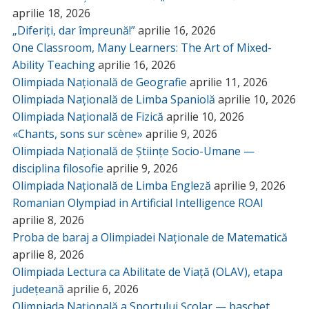
aprilie 18, 2026
„Diferiți, dar împreună!”
aprilie 16, 2026
One Classroom, Many Learners: The Art of Mixed-
Ability Teaching
aprilie 16, 2026
Olimpiada Națională de Geografie
aprilie 11, 2026
Olimpiada Națională de Limba Spaniolă
aprilie 10, 2026
Olimpiada Națională de Fizică
aprilie 10, 2026
«Chants, sons sur scène»
aprilie 9, 2026
Olimpiada Națională de Științe Socio-Umane —
disciplina filosofie
aprilie 9, 2026
Olimpiada Națională de Limba Engleză
aprilie 9, 2026
Romanian Olympiad in Artificial Intelligence ROAI
aprilie 8, 2026
Proba de baraj a Olimpiadei Naționale de Matematică
aprilie 8, 2026
Olimpiada Lectura ca Abilitate de Viață (OLAV), etapa
județeană
aprilie 6, 2026
Olimpiada Națională a Sportului Școlar — baschet