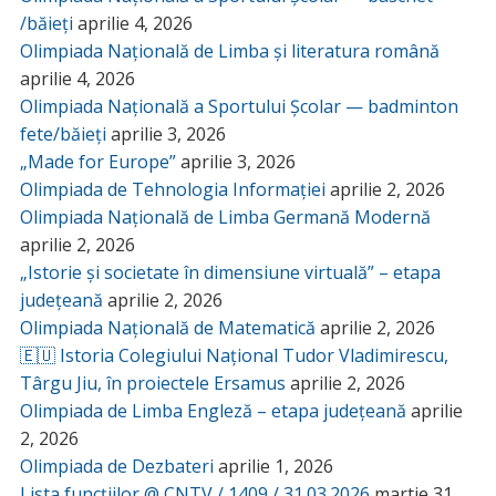
/băieți
aprilie 4, 2026
Olimpiada Națională de Limba și literatura română
aprilie 4, 2026
Olimpiada Națională a Sportului Școlar — badminton
fete/băieți
aprilie 3, 2026
„Made for Europe”
aprilie 3, 2026
Olimpiada de Tehnologia Informației
aprilie 2, 2026
Olimpiada Națională de Limba Germană Modernă
aprilie 2, 2026
„Istorie și societate în dimensiune virtuală” – etapa
județeană
aprilie 2, 2026
Olimpiada Națională de Matematică
aprilie 2, 2026
🇪🇺 Istoria Colegiului Național Tudor Vladimirescu,
Târgu Jiu, în proiectele Ersamus
aprilie 2, 2026
Olimpiada de Limba Engleză – etapa județeană
aprilie
2, 2026
Olimpiada de Dezbateri
aprilie 1, 2026
Lista funcțiilor @ CNTV / 1409 / 31.03.2026
martie 31,