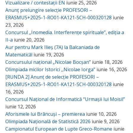
Vizualizare / contestații EN
iunie 25, 2026
Anunț prelungire selecție PROFESORI –
ERASMUS+2025-1-RO01-KA121-SCH-000320128
iunie
23, 2026
Concursul „Inomedia. Interferențe spirituale”, ediția a
II-a
iunie 20, 2026
Aur pentru Mark Ilieș (7A) la Balcaniada de
Matematică!
iunie 19, 2026
Concursului național „Nicolae Bocșan”
iunie 18, 2026
Olimpiada micilor Istorici ,,Nicolae Iorga”
iunie 16, 2026
[RUNDA 2] Anunț de selecție PROFESORI –
ERASMUS+2025-1-RO01-KA121-SCH-000320128
iunie
16, 2026
Concursul Național de Informatică “Urmașii lui Moisil”
iunie 12, 2026
Aforismele lui Brâncuși – premierea
iunie 10, 2026
Olimpiada Națională de Statistică 2026
iunie 9, 2026
Campionatul European de Lupte Greco-Romane
iunie