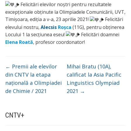
Felicitări elevilor noștri pentru rezultatele
excepționale obținute la Olimpiadele Comunicării, UVT,
Timișoara, ediția a v-a, 23 aprilie 2021!
Felicitări
elevului nostru,
Alecsis
Roșca
(11G), pentru obținerea
Locului 1 la secțiunea eseu!
Felicitări doamnei
Elena Roată
, profesor coordonator!
←
Premii ale elevilor
Mihai Bratu (10A),
din CNTV la etapa
calificat la Asia Pacific
națională a Olimpiadei
Linguistics Olympiad
de Chimie / 2021
2021
→
CNTV+