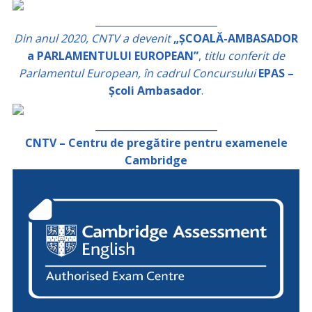
_________________________
Din anul 2020, CNTV a devenit
„ȘCOALĂ-AMBASADOR
a PARLAMENTULUI EUROPEAN”
,
titlu conferit de
Parlamentul European, în cadrul Concursului
EPAS –
Școli Ambasador
.
_________________________
CNTV – Centru de pregătire pentru examenele
Cambridge