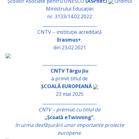
Școlilor Asociate pentru UNESCO
(ASPnet)
Ordinul
Ministrului Educației
nr. 3133/14.02.2022
_________________________
CNTV – instituție acreditată
Erasmus+
,
din 23.02.2021
_________________________
CNTV Târgu Jiu
a primit titlul de
ȘCOALĂ EUROPEANĂ
23 mai 2025
_________________________
CNTV – premiat cu titlul de
„Școală eTwinning”
,
în urma desfășurării unor importante proiecte
europene
.