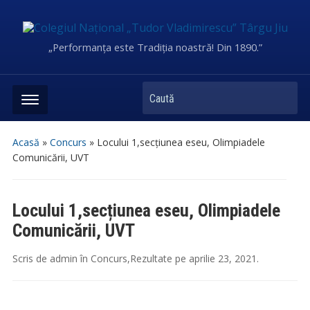
„Performanța este Tradiția noastră! Din 1890.”
Caută
Acasă
»
Concurs
»
Locului 1,secțiunea eseu, Olimpiadele
Comunicării, UVT
Locului 1,secțiunea eseu, Olimpiadele
Comunicării, UVT
Scris de
admin
în
Concurs
,
Rezultate
pe
aprilie 23, 2021
.