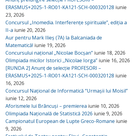
ERASMUS+2025-1-RO01-KA121-SCH-000320128
iunie
23, 2026
Concursul „Inomedia. Interferențe spirituale”, ediția a
II-a
iunie 20, 2026
Aur pentru Mark Ilieș (7A) la Balcaniada de
Matematică!
iunie 19, 2026
Concursului național „Nicolae Bocșan”
iunie 18, 2026
Olimpiada micilor Istorici ,,Nicolae Iorga”
iunie 16, 2026
[RUNDA 2] Anunț de selecție PROFESORI –
ERASMUS+2025-1-RO01-KA121-SCH-000320128
iunie
16, 2026
Concursul Național de Informatică “Urmașii lui Moisil”
iunie 12, 2026
Aforismele lui Brâncuși – premierea
iunie 10, 2026
Olimpiada Națională de Statistică 2026
iunie 9, 2026
Campionatul European de Lupte Greco-Romane
iunie
9, 2026