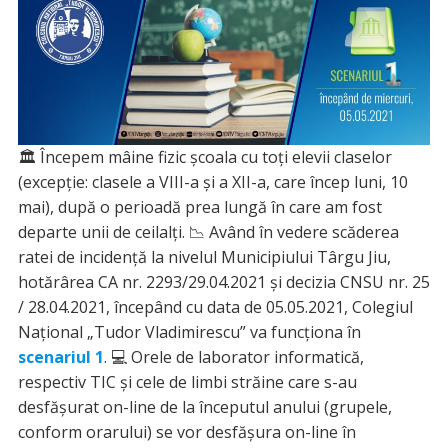
🏛 Începem mâine fizic școala cu toți elevii claselor
(excepție: clasele a VIII-a și a XII-a, care încep luni, 10
mai), după o perioadă prea lungă în care am fost
departe unii de ceilalți. 📉 Având în vedere scăderea
ratei de incidență la nivelul Municipiului Târgu Jiu,
hotărârea CA nr. 2293/29.04.2021 și decizia CNSU nr. 25
/ 28.04.2021, începând cu data de 05.05.2021, Colegiul
Național „Tudor Vladimirescu” va funcționa în
scenariul 1
. 💻 Orele de laborator informatică,
respectiv TIC și cele de limbi străine care s-au
desfășurat on-line de la începutul anului (grupele,
conform orarului) se vor desfășura on-line în