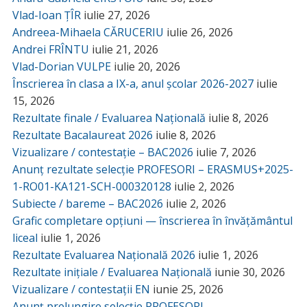
Vlad-Ioan ȚÎR
iulie 27, 2026
Andreea-Mihaela CĂRUCERIU
iulie 26, 2026
Andrei FRÎNTU
iulie 21, 2026
Vlad-Dorian VULPE
iulie 20, 2026
Înscrierea în clasa a IX-a, anul școlar 2026-2027
iulie
15, 2026
Rezultate finale / Evaluarea Națională
iulie 8, 2026
Rezultate Bacalaureat 2026
iulie 8, 2026
Vizualizare / contestație – BAC2026
iulie 7, 2026
Anunț rezultate selecție PROFESORI – ERASMUS+2025-
1-RO01-KA121-SCH-000320128
iulie 2, 2026
Subiecte / bareme – BAC2026
iulie 2, 2026
Grafic completare opțiuni — înscrierea în învățământul
liceal
iulie 1, 2026
Rezultate Evaluarea Națională 2026
iulie 1, 2026
Rezultate inițiale / Evaluarea Națională
iunie 30, 2026
Vizualizare / contestații EN
iunie 25, 2026
Anunț prelungire selecție PROFESORI –