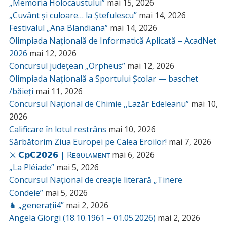
„Memoria Holocaustului”
mai 15, 2026
„Cuvânt și culoare… la Ștefulescu”
mai 14, 2026
Festivalul „Ana Blandiana”
mai 14, 2026
Olimpiada Națională de Informatică Aplicată – AcadNet
2026
mai 12, 2026
Concursul județean „Orpheus”
mai 12, 2026
Olimpiada Națională a Sportului Școlar — baschet
/băieți
mai 11, 2026
Concursul Național de Chimie ,,Lazăr Edeleanu”
mai 10,
2026
Calificare în lotul restrâns
mai 10, 2026
Sărbătorim Ziua Europei pe Calea Eroilor!
mai 7, 2026
⚔️ 𝗖𝗽𝗖𝟮𝟬𝟮𝟲 | Rᴇɢᴜʟᴀᴍᴇɴᴛ
mai 6, 2026
„La Pléiade”
mai 5, 2026
Concursul Național de creație literară „Tinere
Condeie”
mai 5, 2026
♞ „generații4”
mai 2, 2026
Angela Giorgi (18.10.1961 – 01.05.2026)
mai 2, 2026