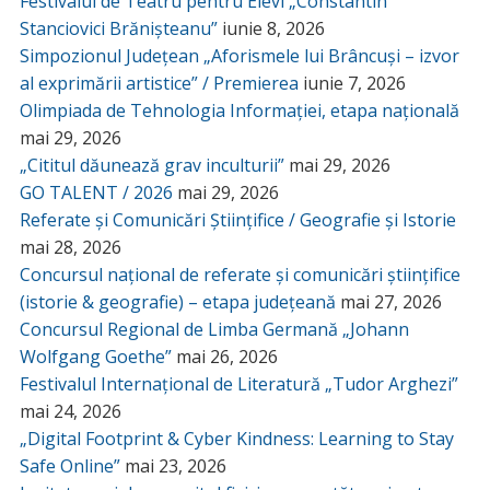
Festivalul de Teatru pentru Elevi „Constantin
Stanciovici Brănișteanu”
iunie 8, 2026
Simpozionul Județean „Aforismele lui Brâncuși – izvor
al exprimării artistice” / Premierea
iunie 7, 2026
Olimpiada de Tehnologia Informației, etapa națională
mai 29, 2026
„Cititul dăunează grav inculturii”
mai 29, 2026
GO TALENT / 2026
mai 29, 2026
Referate și Comunicări Științifice / Geografie și Istorie
mai 28, 2026
Concursul național de referate și comunicări științifice
(istorie & geografie) – etapa județeană
mai 27, 2026
Concursul Regional de Limba Germană „Johann
Wolfgang Goethe”
mai 26, 2026
Festivalul Internațional de Literatură „Tudor Arghezi”
mai 24, 2026
„Digital Footprint & Cyber Kindness: Learning to Stay
Safe Online”
mai 23, 2026