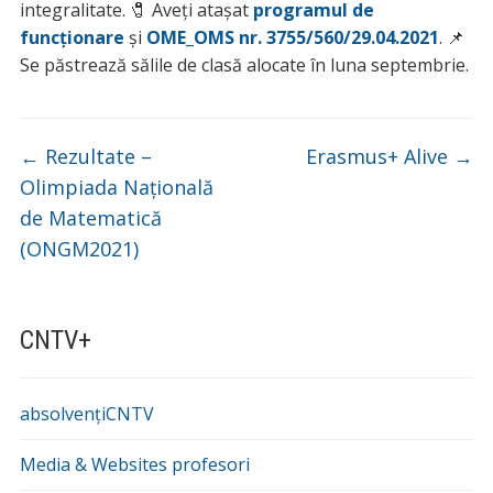
integralitate. 🧷 Aveți atașat
programul de
funcționare
și
OME_OMS nr. 3755/560/29.04.2021
. 📌
Se păstrează sălile de clasă alocate în luna septembrie.
←
Rezultate –
Erasmus+ Alive
→
Olimpiada Națională
de Matematică
(ONGM2021)
CNTV+
absolvențiCNTV
Media & Websites profesori