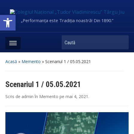
Deschide bara de unelte
„Performanța este Tradiția noastră! Din 1890.”
Caută
Acasă
»
Memento
»
Scenariul 1 / 05.05.2021
Scenariul 1 / 05.05.2021
Scris de
admin
în
Memento
pe
mai 4, 2021
.