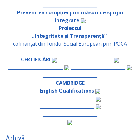
_________________________
Prevenirea corupției prin măsuri de sprijin
integrate
Proiectul
„Integritate și Transparență”
,
cofinanțat din Fondul Social European prin POCA
_________________________
CERTIFICĂRI
_________________________
_________________________
_________________________
_________________________
CAMBRIDGE
English Qualifications
_________________________
_________________________
_________________________
Arhivă