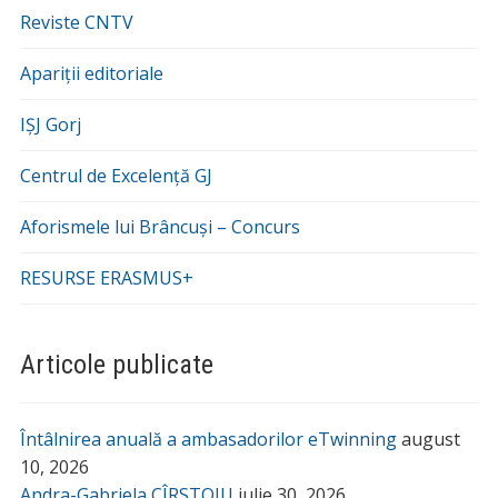
Reviste CNTV
Apariții editoriale
IȘJ Gorj
Centrul de Excelență GJ
Aforismele lui Brâncuși – Concurs
RESURSE ERASMUS+
Articole publicate
Întâlnirea anuală a ambasadorilor eTwinning
august
10, 2026
Andra-Gabriela CÎRSTOIU
iulie 30, 2026