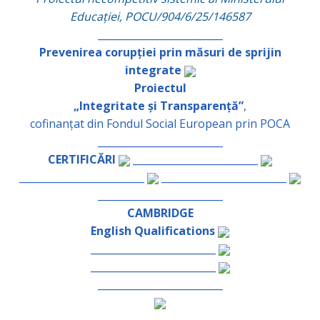
Educației, POCU/904/6/25/146587
_________________________
Prevenirea corupției prin măsuri de sprijin
integrate
Proiectul
„Integritate și Transparență”
,
cofinanțat din Fondul Social European prin POCA
_________________________
CERTIFICĂRI
_________________________
_________________________
_________________________
_________________________
CAMBRIDGE
English Qualifications
_________________________
_________________________
_________________________