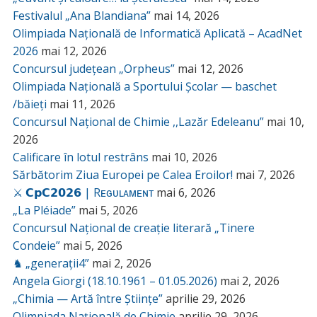
Festivalul „Ana Blandiana”
mai 14, 2026
Olimpiada Națională de Informatică Aplicată – AcadNet
2026
mai 12, 2026
Concursul județean „Orpheus”
mai 12, 2026
Olimpiada Națională a Sportului Școlar — baschet
/băieți
mai 11, 2026
Concursul Național de Chimie ,,Lazăr Edeleanu”
mai 10,
2026
Calificare în lotul restrâns
mai 10, 2026
Sărbătorim Ziua Europei pe Calea Eroilor!
mai 7, 2026
⚔️ 𝗖𝗽𝗖𝟮𝟬𝟮𝟲 | Rᴇɢᴜʟᴀᴍᴇɴᴛ
mai 6, 2026
„La Pléiade”
mai 5, 2026
Concursul Național de creație literară „Tinere
Condeie”
mai 5, 2026
♞ „generații4”
mai 2, 2026
Angela Giorgi (18.10.1961 – 01.05.2026)
mai 2, 2026
„Chimia — Artă între Științe”
aprilie 29, 2026
Olimpiada Națională de Chimie
aprilie 29, 2026