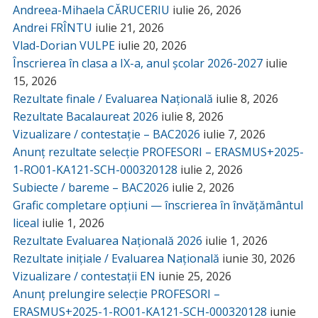
Andreea-Mihaela CĂRUCERIU
iulie 26, 2026
Andrei FRÎNTU
iulie 21, 2026
Vlad-Dorian VULPE
iulie 20, 2026
Înscrierea în clasa a IX-a, anul școlar 2026-2027
iulie
15, 2026
Rezultate finale / Evaluarea Națională
iulie 8, 2026
Rezultate Bacalaureat 2026
iulie 8, 2026
Vizualizare / contestație – BAC2026
iulie 7, 2026
Anunț rezultate selecție PROFESORI – ERASMUS+2025-
1-RO01-KA121-SCH-000320128
iulie 2, 2026
Subiecte / bareme – BAC2026
iulie 2, 2026
Grafic completare opțiuni — înscrierea în învățământul
liceal
iulie 1, 2026
Rezultate Evaluarea Națională 2026
iulie 1, 2026
Rezultate inițiale / Evaluarea Națională
iunie 30, 2026
Vizualizare / contestații EN
iunie 25, 2026
Anunț prelungire selecție PROFESORI –
ERASMUS+2025-1-RO01-KA121-SCH-000320128
iunie