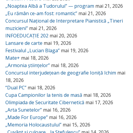
„Noaptea Albă a Tudorului” — program
mai 21, 2026
„Eu rămân ce-am fost: romantic”
mai 21, 2026
Concursul Național de Interpretare Pianistică „Tineri
muzicieni”
mai 21, 2026
INFOEDUCAȚIE 202
mai 20, 2026
Lansare de carte
mai 19, 2026
Festivalul „Lucian Blaga”
mai 19, 2026
Mate+
mai 18, 2026
,,Armonia științelor”
mai 18, 2026
Concursul interjudețean de geografie Ioniță Ichim
mai
18, 2026
“Dual PC”
mai 18, 2026
Cupa Campionilor la tenis de masă
mai 18, 2026
Olimpiada de Securitate Cibernetică
mai 17, 2026
„Arta Sunetelor”
mai 16, 2026
„Made For Europe”
mai 16, 2026
„Memoria Holocaustului”
mai 15, 2026
„Cuvânt și culoare… la Ștefulescu”
mai 14, 2026