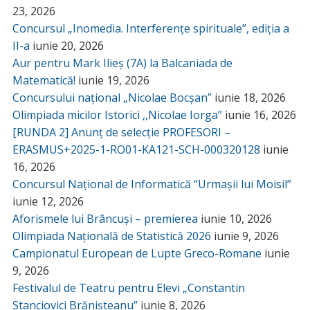
23, 2026
Concursul „Inomedia. Interferențe spirituale”, ediția a
II-a
iunie 20, 2026
Aur pentru Mark Ilieș (7A) la Balcaniada de
Matematică!
iunie 19, 2026
Concursului național „Nicolae Bocșan”
iunie 18, 2026
Olimpiada micilor Istorici ,,Nicolae Iorga”
iunie 16, 2026
[RUNDA 2] Anunț de selecție PROFESORI –
ERASMUS+2025-1-RO01-KA121-SCH-000320128
iunie
16, 2026
Concursul Național de Informatică “Urmașii lui Moisil”
iunie 12, 2026
Aforismele lui Brâncuși – premierea
iunie 10, 2026
Olimpiada Națională de Statistică 2026
iunie 9, 2026
Campionatul European de Lupte Greco-Romane
iunie
9, 2026
Festivalul de Teatru pentru Elevi „Constantin
Stanciovici Brănișteanu”
iunie 8, 2026