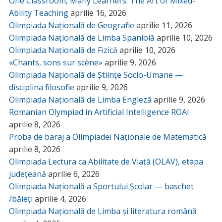
One Classroom, Many Learners: The Art of Mixed-
Ability Teaching
aprilie 16, 2026
Olimpiada Națională de Geografie
aprilie 11, 2026
Olimpiada Națională de Limba Spaniolă
aprilie 10, 2026
Olimpiada Națională de Fizică
aprilie 10, 2026
«Chants, sons sur scène»
aprilie 9, 2026
Olimpiada Națională de Științe Socio-Umane —
disciplina filosofie
aprilie 9, 2026
Olimpiada Națională de Limba Engleză
aprilie 9, 2026
Romanian Olympiad in Artificial Intelligence ROAI
aprilie 8, 2026
Proba de baraj a Olimpiadei Naționale de Matematică
aprilie 8, 2026
Olimpiada Lectura ca Abilitate de Viață (OLAV), etapa
județeană
aprilie 6, 2026
Olimpiada Națională a Sportului Școlar — baschet
/băieți
aprilie 4, 2026
Olimpiada Națională de Limba și literatura română