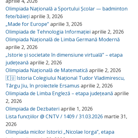
aprilie 4, 2026
Olimpiada Națională a Sportului Școlar — badminton
fete/băieți
aprilie 3, 2026
„Made for Europe”
aprilie 3, 2026
Olimpiada de Tehnologia Informației
aprilie 2, 2026
Olimpiada Națională de Limba Germană Modernă
aprilie 2, 2026
„Istorie și societate în dimensiune virtuală” – etapa
județeană
aprilie 2, 2026
Olimpiada Națională de Matematică
aprilie 2, 2026
🇪🇺 Istoria Colegiului Național Tudor Vladimirescu,
Târgu Jiu, în proiectele Ersamus
aprilie 2, 2026
Olimpiada de Limba Engleză – etapa județeană
aprilie
2, 2026
Olimpiada de Dezbateri
aprilie 1, 2026
Lista funcțiilor @ CNTV / 1409 / 31.03.2026
martie 31,
2026
Olimpiada micilor Istorici „Nicolae Iorga”, etapa