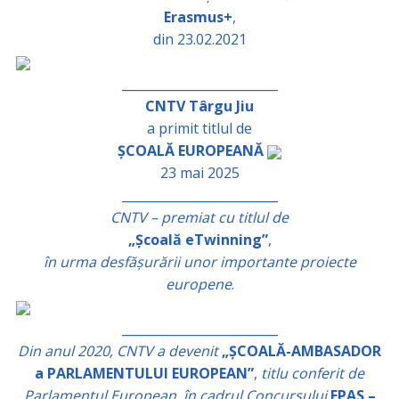
Erasmus+
,
din 23.02.2021
_________________________
CNTV Târgu Jiu
a primit titlul de
ȘCOALĂ EUROPEANĂ
23 mai 2025
_________________________
CNTV – premiat cu titlul de
„Școală eTwinning”
,
în urma desfășurării unor importante proiecte
europene
.
_________________________
Din anul 2020, CNTV a devenit
„ȘCOALĂ-AMBASADOR
a PARLAMENTULUI EUROPEAN”
,
titlu conferit de
Parlamentul European, în cadrul Concursului
EPAS –