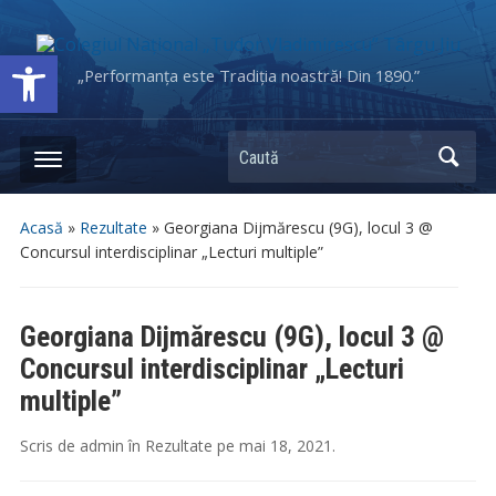
Deschide bara de unelte
„Performanța este Tradiția noastră! Din 1890.”
Caută
Acasă
»
Rezultate
»
Georgiana Dijmărescu (9G), locul 3 @
Concursul interdisciplinar „Lecturi multiple”
Georgiana Dijmărescu (9G), locul 3 @
Concursul interdisciplinar „Lecturi
multiple”
Scris de
admin
în
Rezultate
pe
mai 18, 2021
.