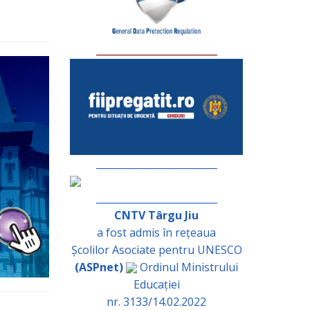
_________________________
_________________________
_________________________
CNTV Târgu Jiu
a fost admis în rețeaua
Școlilor Asociate pentru UNESCO
(ASPnet)
Ordinul Ministrului
Educației
nr. 3133/14.02.2022