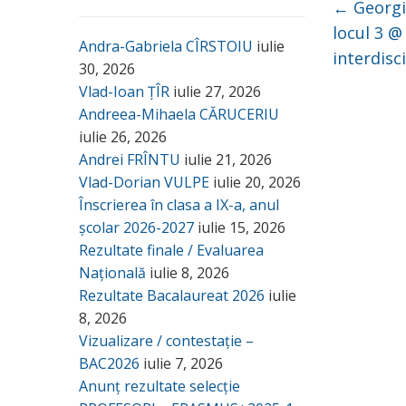
←
Georgi
locul 3 @
Andra-Gabriela CÎRSTOIU
iulie
interdisc
30, 2026
Vlad-Ioan ȚÎR
iulie 27, 2026
Andreea-Mihaela CĂRUCERIU
iulie 26, 2026
Andrei FRÎNTU
iulie 21, 2026
Vlad-Dorian VULPE
iulie 20, 2026
Înscrierea în clasa a IX-a, anul
școlar 2026-2027
iulie 15, 2026
Rezultate finale / Evaluarea
Națională
iulie 8, 2026
Rezultate Bacalaureat 2026
iulie
8, 2026
Vizualizare / contestație –
BAC2026
iulie 7, 2026
Anunț rezultate selecție