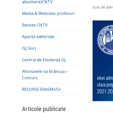
absolvențiCNTV
Scris de
adm
Media & Websites profesori
Reviste CNTV
Apariții editoriale
IȘJ Gorj
Centrul de Excelență GJ
Aforismele lui Brâncuși –
Concurs
RESURSE ERASMUS+
Articole publicate