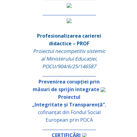
_________________________
Profesionalizarea carierei
didactice – PROF
Proiectul necompetitiv sistemic
al Ministerului Educației,
POCU/904/6/25/146587
_________________________
Prevenirea corupției prin
măsuri de sprijin integrate
Proiectul
„Integritate și Transparență”
,
cofinanțat din Fondul Social
European prin POCA
_________________________
CERTIFICĂRI