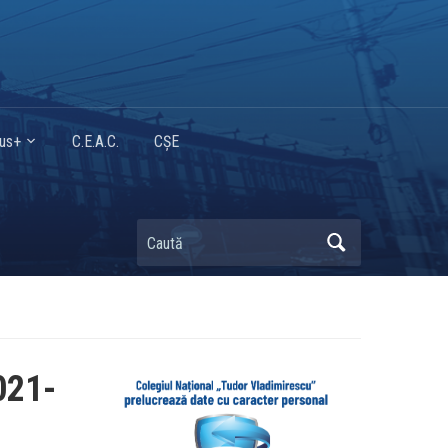
mus+
C.E.A.C.
CȘE
Caută
2021-