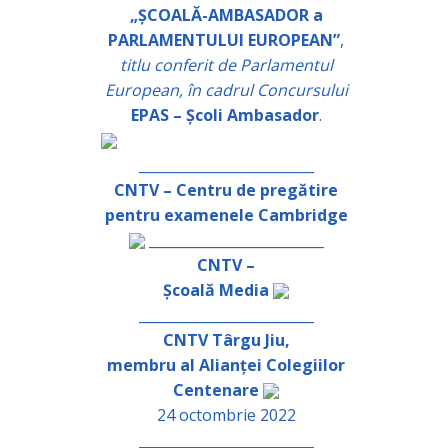
„ȘCOALĂ-AMBASADOR a
PARLAMENTULUI EUROPEAN”
,
titlu conferit de Parlamentul
European, în cadrul Concursului
EPAS – Școli Ambasador
.
_________________________
CNTV – Centru de pregătire
pentru examenele Cambridge
_________________________
CNTV –
Școală Media
_________________________
CNTV Târgu Jiu,
membru al Alianței Colegiilor
Centenare
24 octombrie 2022
_________________________