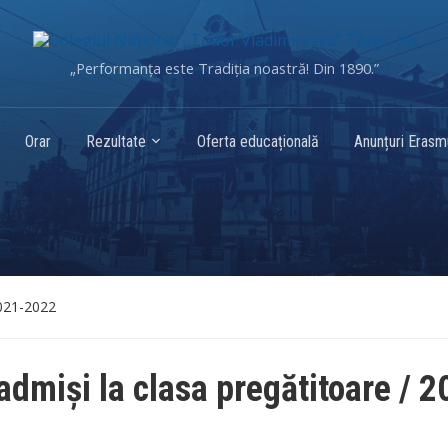
„Performanța este Tradiția noastră! Din 1890.”
Orar
Rezultate
Oferta educațională
Anunțuri Eras
2021-2022
 admiși la clasa pregătitoare / 