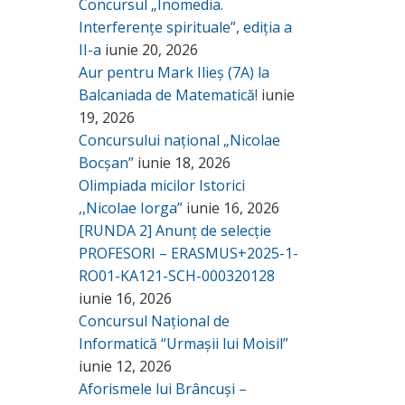
Concursul „Inomedia.
Interferențe spirituale”, ediția a
II-a
iunie 20, 2026
Aur pentru Mark Ilieș (7A) la
Balcaniada de Matematică!
iunie
19, 2026
Concursului național „Nicolae
Bocșan”
iunie 18, 2026
Olimpiada micilor Istorici
,,Nicolae Iorga”
iunie 16, 2026
[RUNDA 2] Anunț de selecție
PROFESORI – ERASMUS+2025-1-
RO01-KA121-SCH-000320128
iunie 16, 2026
Concursul Național de
Informatică “Urmașii lui Moisil”
iunie 12, 2026
Aforismele lui Brâncuși –