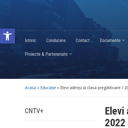
Deschide bara de unelte
Istoric
Conducere
Contact
Documente
Proiecte & Parteneriate
Acasă
»
Educație
»
Elevi admiși la clasa pregătitoare / 
Elevi
CNTV+
2022