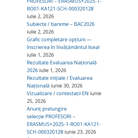
PROFESORI – ERASMUS+2025-1-
RO01-KA121-SCH-000320128
iulie 2, 2026
Subiecte / bareme – BAC2026
iulie 2, 2026
Grafic completare opțiuni —
înscrierea în învățământul liceal
iulie 1, 2026
Rezultate Evaluarea Națională
2026
iulie 1, 2026
Rezultate inițiale / Evaluarea
Națională
iunie 30, 2026
Vizualizare / contestații EN
iunie
25, 2026
Anunț prelungire
selecție PROFESORI –
ERASMUS+2025-1-RO01-KA121-
SCH-000320128
iunie 23, 2026