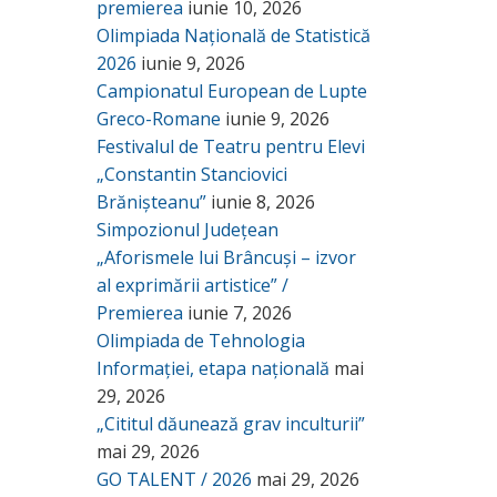
premierea
iunie 10, 2026
Olimpiada Națională de Statistică
2026
iunie 9, 2026
Campionatul European de Lupte
Greco-Romane
iunie 9, 2026
Festivalul de Teatru pentru Elevi
„Constantin Stanciovici
Brănișteanu”
iunie 8, 2026
Simpozionul Județean
„Aforismele lui Brâncuși – izvor
al exprimării artistice” /
Premierea
iunie 7, 2026
Olimpiada de Tehnologia
Informației, etapa națională
mai
29, 2026
„Cititul dăunează grav inculturii”
mai 29, 2026
GO TALENT / 2026
mai 29, 2026