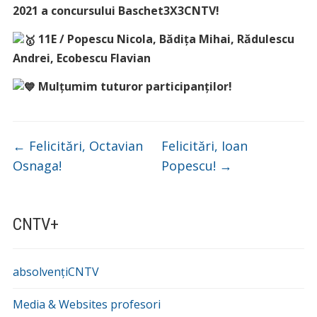
2021 a concursului Baschet3X3CNTV!
11E / Popescu Nicola, Bădița Mihai, Rădulescu
Andrei, Ecobescu Flavian
Mulțumim tuturor participanților!
←
Felicitări, Octavian
Felicitări, Ioan
Osnaga!
Popescu!
→
CNTV+
absolvențiCNTV
Media & Websites profesori