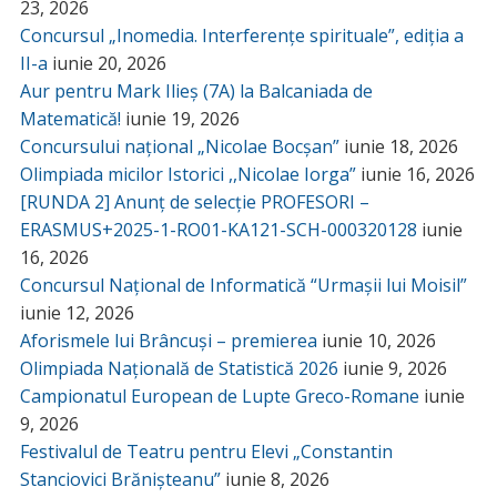
23, 2026
Concursul „Inomedia. Interferențe spirituale”, ediția a
II-a
iunie 20, 2026
Aur pentru Mark Ilieș (7A) la Balcaniada de
Matematică!
iunie 19, 2026
Concursului național „Nicolae Bocșan”
iunie 18, 2026
Olimpiada micilor Istorici ,,Nicolae Iorga”
iunie 16, 2026
[RUNDA 2] Anunț de selecție PROFESORI –
ERASMUS+2025-1-RO01-KA121-SCH-000320128
iunie
16, 2026
Concursul Național de Informatică “Urmașii lui Moisil”
iunie 12, 2026
Aforismele lui Brâncuși – premierea
iunie 10, 2026
Olimpiada Națională de Statistică 2026
iunie 9, 2026
Campionatul European de Lupte Greco-Romane
iunie
9, 2026
Festivalul de Teatru pentru Elevi „Constantin
Stanciovici Brănișteanu”
iunie 8, 2026