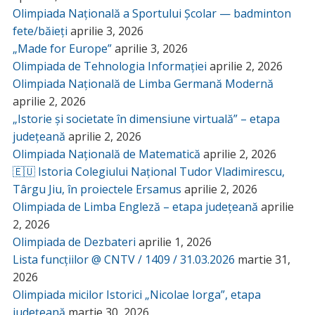
Olimpiada Națională a Sportului Școlar — badminton
fete/băieți
aprilie 3, 2026
„Made for Europe”
aprilie 3, 2026
Olimpiada de Tehnologia Informației
aprilie 2, 2026
Olimpiada Națională de Limba Germană Modernă
aprilie 2, 2026
„Istorie și societate în dimensiune virtuală” – etapa
județeană
aprilie 2, 2026
Olimpiada Națională de Matematică
aprilie 2, 2026
🇪🇺 Istoria Colegiului Național Tudor Vladimirescu,
Târgu Jiu, în proiectele Ersamus
aprilie 2, 2026
Olimpiada de Limba Engleză – etapa județeană
aprilie
2, 2026
Olimpiada de Dezbateri
aprilie 1, 2026
Lista funcțiilor @ CNTV / 1409 / 31.03.2026
martie 31,
2026
Olimpiada micilor Istorici „Nicolae Iorga”, etapa
județeană
martie 30, 2026