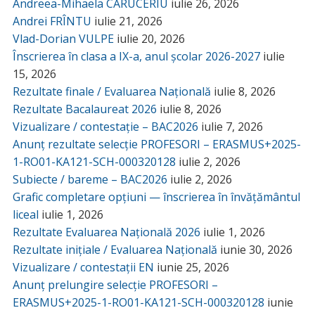
Andreea-Mihaela CĂRUCERIU
iulie 26, 2026
Andrei FRÎNTU
iulie 21, 2026
Vlad-Dorian VULPE
iulie 20, 2026
Înscrierea în clasa a IX-a, anul școlar 2026-2027
iulie
15, 2026
Rezultate finale / Evaluarea Națională
iulie 8, 2026
Rezultate Bacalaureat 2026
iulie 8, 2026
Vizualizare / contestație – BAC2026
iulie 7, 2026
Anunț rezultate selecție PROFESORI – ERASMUS+2025-
1-RO01-KA121-SCH-000320128
iulie 2, 2026
Subiecte / bareme – BAC2026
iulie 2, 2026
Grafic completare opțiuni — înscrierea în învățământul
liceal
iulie 1, 2026
Rezultate Evaluarea Națională 2026
iulie 1, 2026
Rezultate inițiale / Evaluarea Națională
iunie 30, 2026
Vizualizare / contestații EN
iunie 25, 2026
Anunț prelungire selecție PROFESORI –
ERASMUS+2025-1-RO01-KA121-SCH-000320128
iunie