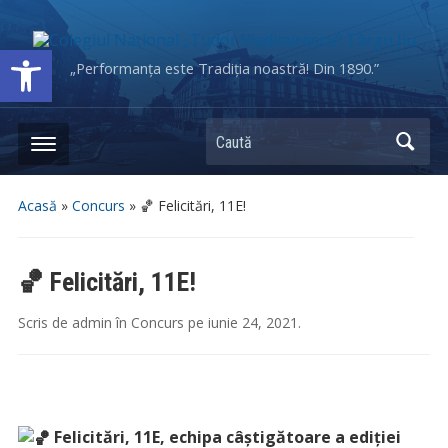
Deschide bara de unelte
„Performanța este Tradiția noastră! Din 1890.”
Caută
Acasă
»
Concurs
»
🏀 Felicitări, 11E!
🏀 Felicitări, 11E!
Scris de
admin
în
Concurs
pe
iunie 24, 2021
.
Felicitări, 11E, echipa câștigătoare a ediției