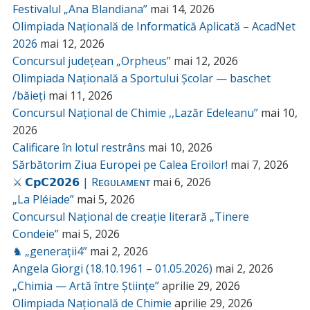
Festivalul „Ana Blandiana”
mai 14, 2026
Olimpiada Națională de Informatică Aplicată – AcadNet
2026
mai 12, 2026
Concursul județean „Orpheus”
mai 12, 2026
Olimpiada Națională a Sportului Școlar — baschet
/băieți
mai 11, 2026
Concursul Național de Chimie ,,Lazăr Edeleanu”
mai 10,
2026
Calificare în lotul restrâns
mai 10, 2026
Sărbătorim Ziua Europei pe Calea Eroilor!
mai 7, 2026
⚔️ 𝗖𝗽𝗖𝟮𝟬𝟮𝟲 | Rᴇɢᴜʟᴀᴍᴇɴᴛ
mai 6, 2026
„La Pléiade”
mai 5, 2026
Concursul Național de creație literară „Tinere
Condeie”
mai 5, 2026
♞ „generații4”
mai 2, 2026
Angela Giorgi (18.10.1961 – 01.05.2026)
mai 2, 2026
„Chimia — Artă între Științe”
aprilie 29, 2026
Olimpiada Națională de Chimie
aprilie 29, 2026