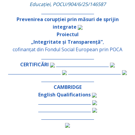
Educației, POCU/904/6/25/146587
_________________________
Prevenirea corupției prin măsuri de sprijin
integrate
Proiectul
„Integritate și Transparență”
,
cofinanțat din Fondul Social European prin POCA
_________________________
CERTIFICĂRI
_________________________
_________________________
_________________________
_________________________
CAMBRIDGE
English Qualifications
_________________________
_________________________
_________________________