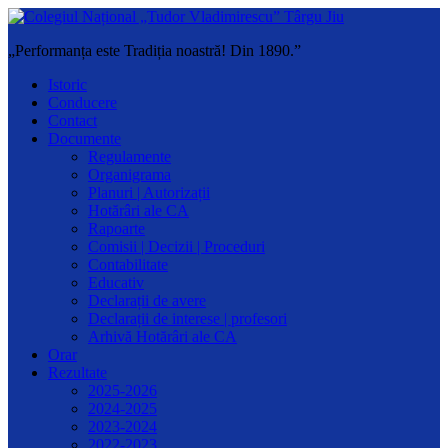
„Performanța este Tradiția noastră! Din 1890.”
Istoric
Conducere
Contact
Documente
Regulamente
Organigrama
Planuri | Autorizații
Hotărâri ale CA
Rapoarte
Comisii | Decizii | Proceduri
Contabilitate
Educativ
Declarații de avere
Declarații de interese | profesori
Arhivă Hotărâri ale CA
Orar
Rezultate
2025-2026
2024-2025
2023-2024
2022-2023