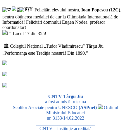
Felicitări elevului nostru,
Ioan Popescu (12C)
,
pentru obținerea medaliei de aur la Olimpiada Internațională de
Informatică! Felicitări domnului Eugen Nodea, profesor
coordonator!
Locul 17 din 355!
🏛 Colegiul Național „Tudor Vladimirescu” Târgu Jiu
„Performanța este Tradiția noastră! Din 1890.”
_________________________
_________________________
_________________________
CNTV Târgu Jiu
a fost admis în rețeaua
Școlilor Asociate pentru UNESCO
(ASPnet)
Ordinul
Ministrului Educației
nr. 3133/14.02.2022
_________________________
CNTV – instituție acreditată