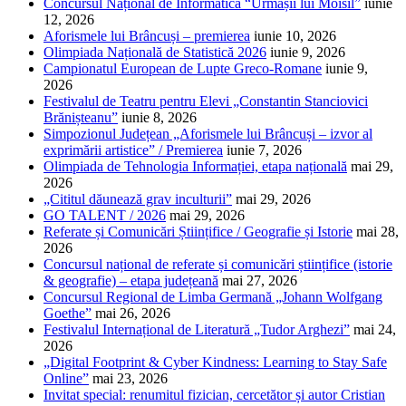
Concursul Național de Informatică “Urmașii lui Moisil”
iunie
12, 2026
Aforismele lui Brâncuși – premierea
iunie 10, 2026
Olimpiada Națională de Statistică 2026
iunie 9, 2026
Campionatul European de Lupte Greco-Romane
iunie 9,
2026
Festivalul de Teatru pentru Elevi „Constantin Stanciovici
Brănișteanu”
iunie 8, 2026
Simpozionul Județean „Aforismele lui Brâncuși – izvor al
exprimării artistice” / Premierea
iunie 7, 2026
Olimpiada de Tehnologia Informației, etapa națională
mai 29,
2026
„Cititul dăunează grav inculturii”
mai 29, 2026
GO TALENT / 2026
mai 29, 2026
Referate și Comunicări Științifice / Geografie și Istorie
mai 28,
2026
Concursul național de referate și comunicări științifice (istorie
& geografie) – etapa județeană
mai 27, 2026
Concursul Regional de Limba Germană „Johann Wolfgang
Goethe”
mai 26, 2026
Festivalul Internațional de Literatură „Tudor Arghezi”
mai 24,
2026
„Digital Footprint & Cyber Kindness: Learning to Stay Safe
Online”
mai 23, 2026
Invitat special: renumitul fizician, cercetător și autor Cristian