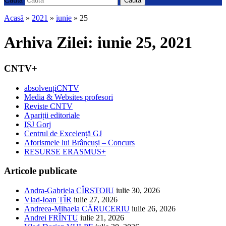
Caută
Acasă
»
2021
»
iunie
»
25
Arhiva Zilei:
iunie 25, 2021
CNTV+
absolvențiCNTV
Media & Websites profesori
Reviste CNTV
Apariții editoriale
IȘJ Gorj
Centrul de Excelență GJ
Aforismele lui Brâncuși – Concurs
RESURSE ERASMUS+
Articole publicate
Andra-Gabriela CÎRSTOIU
iulie 30, 2026
Vlad-Ioan ȚÎR
iulie 27, 2026
Andreea-Mihaela CĂRUCERIU
iulie 26, 2026
Andrei FRÎNTU
iulie 21, 2026