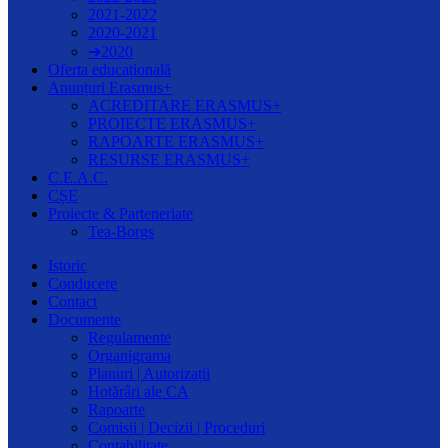
2021-2022
2020-2021
➔2020
Oferta educațională
Anunțuri Erasmus+
ACREDITARE ERASMUS+
PROIECTE ERASMUS+
RAPOARTE ERASMUS+
RESURSE ERASMUS+
C.E.A.C.
CȘE
Proiecte & Parteneriate
Tea-Borgs
Istoric
Conducere
Contact
Documente
Regulamente
Organigrama
Planuri | Autorizații
Hotărâri ale CA
Rapoarte
Comisii | Decizii | Proceduri
Contabilitate