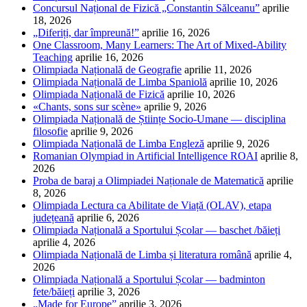
Concursul Național de Fizică „Constantin Sălceanu”
aprilie
18, 2026
„Diferiți, dar împreună!”
aprilie 16, 2026
One Classroom, Many Learners: The Art of Mixed-Ability
Teaching
aprilie 16, 2026
Olimpiada Națională de Geografie
aprilie 11, 2026
Olimpiada Națională de Limba Spaniolă
aprilie 10, 2026
Olimpiada Națională de Fizică
aprilie 10, 2026
«Chants, sons sur scène»
aprilie 9, 2026
Olimpiada Națională de Științe Socio-Umane — disciplina
filosofie
aprilie 9, 2026
Olimpiada Națională de Limba Engleză
aprilie 9, 2026
Romanian Olympiad in Artificial Intelligence ROAI
aprilie 8,
2026
Proba de baraj a Olimpiadei Naționale de Matematică
aprilie
8, 2026
Olimpiada Lectura ca Abilitate de Viață (OLAV), etapa
județeană
aprilie 6, 2026
Olimpiada Națională a Sportului Școlar — baschet /băieți
aprilie 4, 2026
Olimpiada Națională de Limba și literatura română
aprilie 4,
2026
Olimpiada Națională a Sportului Școlar — badminton
fete/băieți
aprilie 3, 2026
„Made for Europe”
aprilie 3, 2026