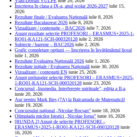
Vlad-Dorian VULPE
iulie 20, 2026
Înscrierea în clasa a IX-a, anul școlar 2026-2027
iulie 15,
2026
Rezultate finale / Evaluarea Națională
iulie 8, 2026
Rezultate Bacalaureat 2026
iulie 8, 2026
Vizualizare / contestație – BAC2026
iulie 7, 2026
Anunț rezultate selecție PROFESORI – ERASMUS+2025-1-
RO01-KA121-SCH-000320128
iulie 2, 2026
Subiecte / bareme – BAC2026
iulie 2, 2026
Grafic completare opțiuni — înscrierea în învățământul liceal
iulie 1, 2026
Rezultate Evaluarea Națională 2026
iulie 1, 2026
Rezultate inițiale / Evaluarea Națională
iunie 30, 2026
Vizualizare / contestații EN
iunie 25, 2026
Anunț prelungire selecție PROFESORI – ERASMUS+2025-
1-RO01-KA121-SCH-000320128
iunie 23, 2026
Concursul „Inomedia. Interferențe spirituale”, ediția a II-a
iunie 20, 2026
Aur pentru Mark Ilieș (7A) la Balcaniada de Matematică!
iunie 19, 2026
Concursului național „Nicolae Bocșan”
iunie 18, 2026
Olimpiada micilor Istorici ,,Nicolae Iorga”
iunie 16, 2026
[RUNDA 2] Anunț de selecție PROFESORI –
ERASMUS+2025-1-RO01-KA121-SCH-000320128
iunie
16, 2026