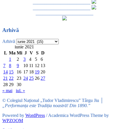
_________________________
_________________________
_________________________
Arhivă
Arhivă
iunie 2021
L
Ma
Mi
J
V
S
D
1
2
3
4
5
6
7
8
9
10
11
12
13
14
15
16
17
18
19
20
21
22
23
24
25
26
27
28
29
30
« mai
iul. »
© Colegiul Național „Tudor Vladimirescu” Târgu Jiu │
„Performanța este Tradiția noastră! Din 1890.”
Powered by
WordPress
/ Academica WordPress Theme by
WPZOOM