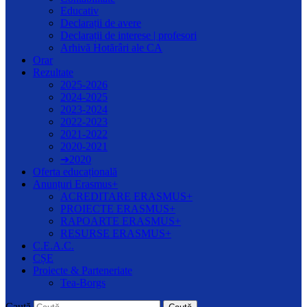
Educativ
Declarații de avere
Declarații de interese | profesori
Arhivă Hotărâri ale CA
Orar
Rezultate
2025-2026
2024-2025
2023-2024
2022-2023
2021-2022
2020-2021
➔2020
Oferta educațională
Anunțuri Erasmus+
ACREDITARE ERASMUS+
PROIECTE ERASMUS+
RAPOARTE ERASMUS+
RESURSE ERASMUS+
C.E.A.C.
CȘE
Proiecte & Parteneriate
Tea-Borgs
Caută