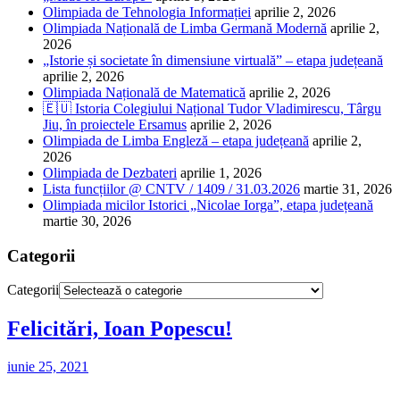
Olimpiada de Tehnologia Informației
aprilie 2, 2026
Olimpiada Națională de Limba Germană Modernă
aprilie 2,
2026
„Istorie și societate în dimensiune virtuală” – etapa județeană
aprilie 2, 2026
Olimpiada Națională de Matematică
aprilie 2, 2026
🇪🇺 Istoria Colegiului Național Tudor Vladimirescu, Târgu
Jiu, în proiectele Ersamus
aprilie 2, 2026
Olimpiada de Limba Engleză – etapa județeană
aprilie 2,
2026
Olimpiada de Dezbateri
aprilie 1, 2026
Lista funcțiilor @ CNTV / 1409 / 31.03.2026
martie 31, 2026
Olimpiada micilor Istorici „Nicolae Iorga”, etapa județeană
martie 30, 2026
Categorii
Categorii
Felicitări, Ioan Popescu!
iunie 25, 2021