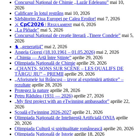
Concursul Național de Chimie ,,Lazăr Edeleanu”
mai 10,
2026
Calificare în lotul restrâns
mai 10, 2026
Sărbătorim Ziua Europei pe Calea Eroilor!
mai 7, 2026
⚔️ 𝗖𝗽𝗖𝟮𝟬𝟮𝟲 | Rᴇɢᴜʟᴀᴍᴇɴᴛ
mai 6, 2026
„La Pléiade”
mai 5, 2026
Concursul Național de creație literară „Tinere Condeie”
mai 5,
2026
♞ „generații4”
mai 2, 2026
Angela Giorgi (18.10.1961 – 01.05.2026)
mai 2, 2026
„Chimia — Artă între Științe”
aprilie 29, 2026
Olimpiada Națională de Chimie
aprilie 29, 2026
„CHANTS, SONS SUR SCÈNE – LES QUALIFS DE
TÂRGU JIU” – PREMII
aprilie 29, 2026
„Aforismele lui Brâncuși – izvor al exprimării artistice” –
rezultate
aprilie 28, 2026
Protegez la nature
aprilie 28, 2026
Petru Rădulea (1931 — 2026)
aprilie 27, 2026
„My first project with an eTwinning ambassador”
aprilie 22,
2026
Școală eTwinning 2026-2027
aprilie 21, 2026
Olimpiada Națională de Inteligență Artificială ONIA
aprilie
20, 2026
Olimpiada Cultură și spiritualitate românească
aprilie 20, 2026
Olimpiada Națională de Istorie
aprilie 18, 2026