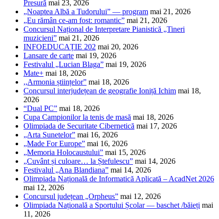
Presură
mai 23, 2026
„Noaptea Albă a Tudorului” — program
mai 21, 2026
„Eu rămân ce-am fost: romantic”
mai 21, 2026
Concursul Național de Interpretare Pianistică „Tineri
muzicieni”
mai 21, 2026
INFOEDUCAȚIE 202
mai 20, 2026
Lansare de carte
mai 19, 2026
Festivalul „Lucian Blaga”
mai 19, 2026
Mate+
mai 18, 2026
,,Armonia științelor”
mai 18, 2026
Concursul interjudețean de geografie Ioniță Ichim
mai 18,
2026
“Dual PC”
mai 18, 2026
Cupa Campionilor la tenis de masă
mai 18, 2026
Olimpiada de Securitate Cibernetică
mai 17, 2026
„Arta Sunetelor”
mai 16, 2026
„Made For Europe”
mai 16, 2026
„Memoria Holocaustului”
mai 15, 2026
„Cuvânt și culoare… la Ștefulescu”
mai 14, 2026
Festivalul „Ana Blandiana”
mai 14, 2026
Olimpiada Națională de Informatică Aplicată – AcadNet 2026
mai 12, 2026
Concursul județean „Orpheus”
mai 12, 2026
Olimpiada Națională a Sportului Școlar — baschet /băieți
mai
11, 2026