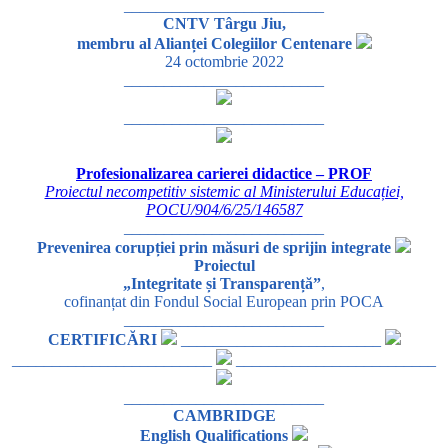
_________________________
CNTV Târgu Jiu,
membru al Alianței Colegiilor Centenare
24 octombrie 2022
_________________________
_________________________
Profesionalizarea carierei didactice – PROF
Proiectul necompetitiv sistemic al Ministerului Educației,
POCU/904/6/25/146587
_________________________
Prevenirea corupției prin măsuri de sprijin integrate
Proiectul
„Integritate și Transparență”
,
cofinanțat din Fondul Social European prin POCA
_________________________
CERTIFICĂRI
_________________________
_________________________
_________________________
_________________________
CAMBRIDGE
English Qualifications