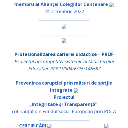
membru al Alianței Colegiilor Centenare
24 octombrie 2022
_________________________
_________________________
Profesionalizarea carierei didactice – PROF
Proiectul necompetitiv sistemic al Ministerului
Educației, POCU/904/6/25/146587
_________________________
Prevenirea corupției prin măsuri de sprijin
integrate
Proiectul
„Integritate și Transparență”
,
cofinanțat din Fondul Social European prin POCA
_________________________
CERTIFICĂRI
_________________________