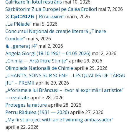
Calificare în lotul restrâns
mai 10, 2026
Sărbătorim Ziua Europei pe Calea Eroilor!
mai 7, 2026
⚔️ 𝗖𝗽𝗖𝟮𝟬𝟮𝟲 | Rᴇɢᴜʟᴀᴍᴇɴᴛ
mai 6, 2026
„La Pléiade”
mai 5, 2026
Concursul Național de creație literară „Tinere
Condeie”
mai 5, 2026
♞ „generații4”
mai 2, 2026
Angela Giorgi (18.10.1961 – 01.05.2026)
mai 2, 2026
„Chimia — Artă între Științe”
aprilie 29, 2026
Olimpiada Națională de Chimie
aprilie 29, 2026
„CHANTS, SONS SUR SCÈNE – LES QUALIFS DE TÂRGU
JIU” – PREMII
aprilie 29, 2026
„Aforismele lui Brâncuși – izvor al exprimării artistice”
– rezultate
aprilie 28, 2026
Protegez la nature
aprilie 28, 2026
Petru Rădulea (1931 — 2026)
aprilie 27, 2026
„My first project with an eTwinning ambassador”
aprilie 22, 2026