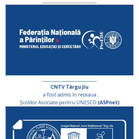
_________________________
_________________________
CNTV Târgu Jiu
a fost admis în rețeaua
Școlilor Asociate pentru UNESCO
(ASPnet)