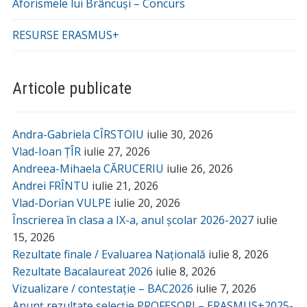
Aforismele lui Brâncuși – Concurs
RESURSE ERASMUS+
Articole publicate
Andra-Gabriela CÎRSTOIU
iulie 30, 2026
Vlad-Ioan ȚÎR
iulie 27, 2026
Andreea-Mihaela CĂRUCERIU
iulie 26, 2026
Andrei FRÎNTU
iulie 21, 2026
Vlad-Dorian VULPE
iulie 20, 2026
Înscrierea în clasa a IX-a, anul școlar 2026-2027
iulie
15, 2026
Rezultate finale / Evaluarea Națională
iulie 8, 2026
Rezultate Bacalaureat 2026
iulie 8, 2026
Vizualizare / contestație – BAC2026
iulie 7, 2026
Anunț rezultate selecție PROFESORI – ERASMUS+2025-