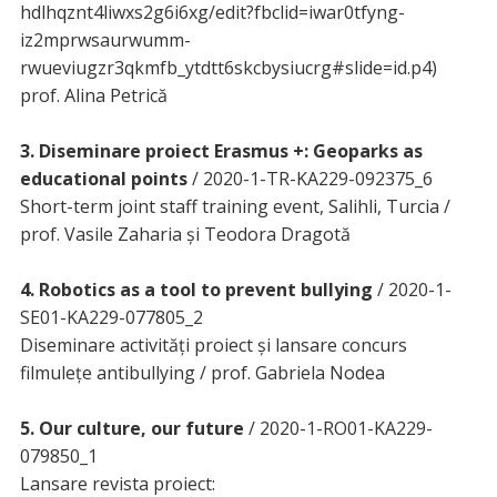
hdlhqznt4liwxs2g6i6xg/edit?fbclid=iwar0tfyng-
iz2mprwsaurwumm-
rwueviugzr3qkmfb_ytdtt6skcbysiucrg#slide=id.p4)
prof. Alina Petrică
3. Diseminare proiect Erasmus +: Geoparks as
educational points
/ 2020-1-TR-KA229-092375_6
Short-term joint staff training event, Salihli, Turcia /
prof. Vasile Zaharia și Teodora Dragotă
4. Robotics as a tool to prevent bullying
/ 2020-1-
SE01-KA229-077805_2
Diseminare activități proiect și lansare concurs
filmulețe antibullying / prof. Gabriela Nodea
5. Our culture, our future
/ 2020-1-RO01-KA229-
079850_1
Lansare revista proiect: