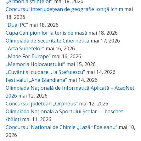
,,Armonia științelor”
mai 18, 2026
Concursul interjudețean de geografie Ioniță Ichim
mai
18, 2026
“Dual PC”
mai 18, 2026
Cupa Campionilor la tenis de masă
mai 18, 2026
Olimpiada de Securitate Cibernetică
mai 17, 2026
„Arta Sunetelor”
mai 16, 2026
„Made For Europe”
mai 16, 2026
„Memoria Holocaustului”
mai 15, 2026
„Cuvânt și culoare… la Ștefulescu”
mai 14, 2026
Festivalul „Ana Blandiana”
mai 14, 2026
Olimpiada Națională de Informatică Aplicată – AcadNet
2026
mai 12, 2026
Concursul județean „Orpheus”
mai 12, 2026
Olimpiada Națională a Sportului Școlar — baschet
/băieți
mai 11, 2026
Concursul Național de Chimie ,,Lazăr Edeleanu”
mai 10,
2026