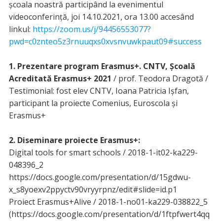
școala noastră participând la evenimentul
videoconferință, joi 14.10.2021, ora 13.00 accesând
linkul:
https://zoom.us/j/94456553077?
pwd=c0znteo5z3rnuuqxs0xvsnvuwkpaut09#success
1. Prezentare program Erasmus+. CNTV, Școală
Acreditată Erasmus+ 2021
/ prof. Teodora Dragotă /
Testimonial: fost elev CNTV, Ioana Patricia Ișfan,
participant la proiecte Comenius, Euroscola și
Erasmus+
2. Diseminare proiecte Erasmus+:
Digital tools for smart schools / 2018-1-it02-ka229-
048396_2
https://docs.google.com/presentation/d/15gdwu-
x_s8yoexv2ppyctv90vryyrpnz/edit#slide=id.p1
Proiect Erasmus+Alive / 2018-1-no01-ka229-038822_5
(https://docs.google.com/presentation/d/1ftpfwert4qq