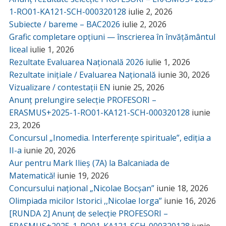
1-RO01-KA121-SCH-000320128
iulie 2, 2026
Subiecte / bareme – BAC2026
iulie 2, 2026
Grafic completare opțiuni — înscrierea în învățământul
liceal
iulie 1, 2026
Rezultate Evaluarea Națională 2026
iulie 1, 2026
Rezultate inițiale / Evaluarea Națională
iunie 30, 2026
Vizualizare / contestații EN
iunie 25, 2026
Anunț prelungire selecție PROFESORI –
ERASMUS+2025-1-RO01-KA121-SCH-000320128
iunie
23, 2026
Concursul „Inomedia. Interferențe spirituale”, ediția a
II-a
iunie 20, 2026
Aur pentru Mark Ilieș (7A) la Balcaniada de
Matematică!
iunie 19, 2026
Concursului național „Nicolae Bocșan”
iunie 18, 2026
Olimpiada micilor Istorici ,,Nicolae Iorga”
iunie 16, 2026
[RUNDA 2] Anunț de selecție PROFESORI –