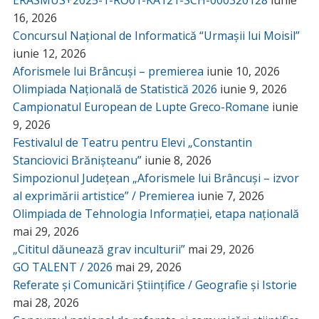
ERASMUS+2025-1-RO01-KA121-SCH-000320128
iunie
16, 2026
Concursul Național de Informatică “Urmașii lui Moisil”
iunie 12, 2026
Aforismele lui Brâncuși – premierea
iunie 10, 2026
Olimpiada Națională de Statistică 2026
iunie 9, 2026
Campionatul European de Lupte Greco-Romane
iunie
9, 2026
Festivalul de Teatru pentru Elevi „Constantin
Stanciovici Brănișteanu”
iunie 8, 2026
Simpozionul Județean „Aforismele lui Brâncuși – izvor
al exprimării artistice” / Premierea
iunie 7, 2026
Olimpiada de Tehnologia Informației, etapa națională
mai 29, 2026
„Cititul dăunează grav inculturii”
mai 29, 2026
GO TALENT / 2026
mai 29, 2026
Referate și Comunicări Științifice / Geografie și Istorie
mai 28, 2026