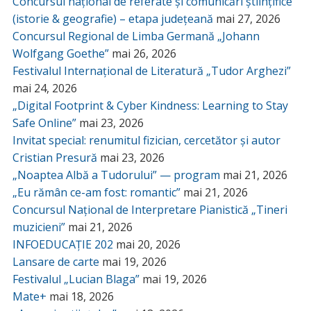
Concursul național de referate și comunicări științifice
(istorie & geografie) – etapa județeană
mai 27, 2026
Concursul Regional de Limba Germană „Johann
Wolfgang Goethe”
mai 26, 2026
Festivalul Internațional de Literatură „Tudor Arghezi”
mai 24, 2026
„Digital Footprint & Cyber Kindness: Learning to Stay
Safe Online”
mai 23, 2026
Invitat special: renumitul fizician, cercetător și autor
Cristian Presură
mai 23, 2026
„Noaptea Albă a Tudorului” — program
mai 21, 2026
„Eu rămân ce-am fost: romantic”
mai 21, 2026
Concursul Național de Interpretare Pianistică „Tineri
muzicieni”
mai 21, 2026
INFOEDUCAȚIE 202
mai 20, 2026
Lansare de carte
mai 19, 2026
Festivalul „Lucian Blaga”
mai 19, 2026
Mate+
mai 18, 2026