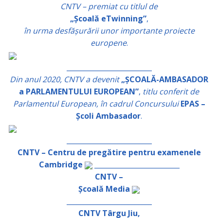
CNTV – premiat cu titlul de
„Școală eTwinning”
,
în urma desfășurării unor importante proiecte
europene
.
_________________________
Din anul 2020, CNTV a devenit
„ȘCOALĂ-AMBASADOR
a PARLAMENTULUI EUROPEAN”
,
titlu conferit de
Parlamentul European, în cadrul Concursului
EPAS –
Școli Ambasador
.
_________________________
CNTV – Centru de pregătire pentru examenele
Cambridge
_________________________
CNTV –
Școală Media
_________________________
CNTV Târgu Jiu,