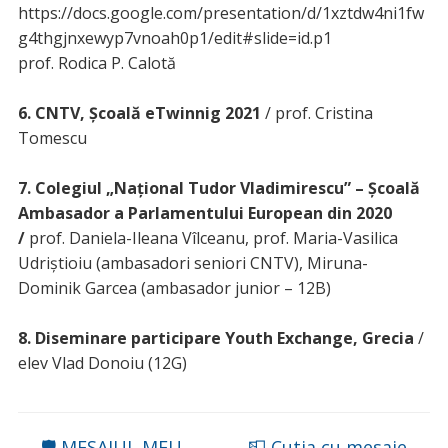
https://docs.google.com/presentation/d/1xztdw4ni1fw
g4thgjnxewyp7vnoah0p1/edit#slide=id.p1
prof. Rodica P. Calotă
6. CNTV, Școală eTwinnig 2021
/ prof. Cristina
Tomescu
7. Colegiul „Național Tudor Vladimirescu” – Școală
Ambasador a Parlamentului European din 2020
/
prof. Daniela-Ileana Vîlceanu, prof. Maria-Vasilica
Udriștioiu (ambasadori seniori CNTV), Miruna-
Dominik Garcea (ambasador junior – 12B)
8. Diseminare participare Youth Exchange, Grecia
/
elev Vlad Donoiu (12G)
←
🛡 MESAJUL MEU
📮 Cutia cu mesaje
→