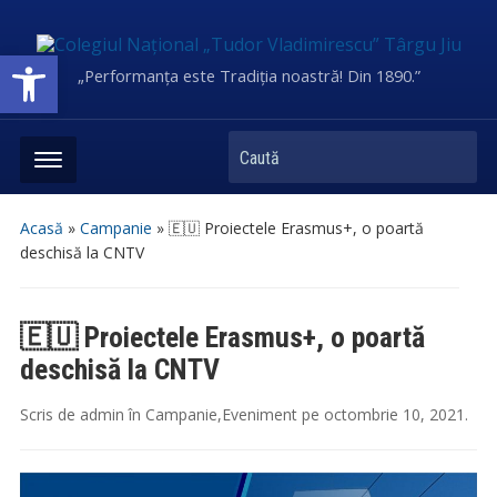
Deschide bara de unelte
„Performanța este Tradiția noastră! Din 1890.”
Caută
Acasă
»
Campanie
»
🇪🇺 Proiectele Erasmus+, o poartă
deschisă la CNTV
🇪🇺 Proiectele Erasmus+, o poartă
deschisă la CNTV
Scris de
admin
în
Campanie
,
Eveniment
pe
octombrie 10, 2021
.