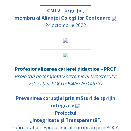
_________________________
CNTV Târgu Jiu,
membru al Alianței Colegiilor Centenare
24 octombrie 2022
_________________________
_________________________
Profesionalizarea carierei didactice – PROF
Proiectul necompetitiv sistemic al Ministerului
Educației, POCU/904/6/25/146587
_________________________
Prevenirea corupției prin măsuri de sprijin
integrate
Proiectul
„Integritate și Transparență”
,
cofinanțat din Fondul Social European prin POCA