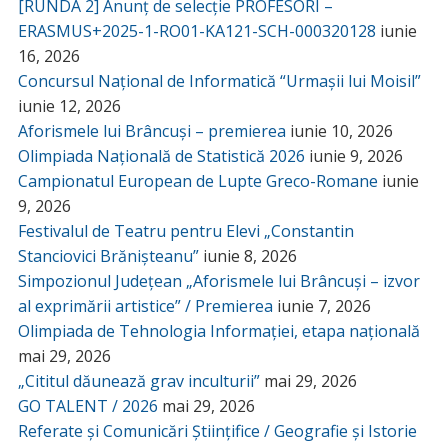
[RUNDA 2] Anunț de selecție PROFESORI –
ERASMUS+2025-1-RO01-KA121-SCH-000320128
iunie
16, 2026
Concursul Național de Informatică “Urmașii lui Moisil”
iunie 12, 2026
Aforismele lui Brâncuși – premierea
iunie 10, 2026
Olimpiada Națională de Statistică 2026
iunie 9, 2026
Campionatul European de Lupte Greco-Romane
iunie
9, 2026
Festivalul de Teatru pentru Elevi „Constantin
Stanciovici Brănișteanu”
iunie 8, 2026
Simpozionul Județean „Aforismele lui Brâncuși – izvor
al exprimării artistice” / Premierea
iunie 7, 2026
Olimpiada de Tehnologia Informației, etapa națională
mai 29, 2026
„Cititul dăunează grav inculturii”
mai 29, 2026
GO TALENT / 2026
mai 29, 2026
Referate și Comunicări Științifice / Geografie și Istorie