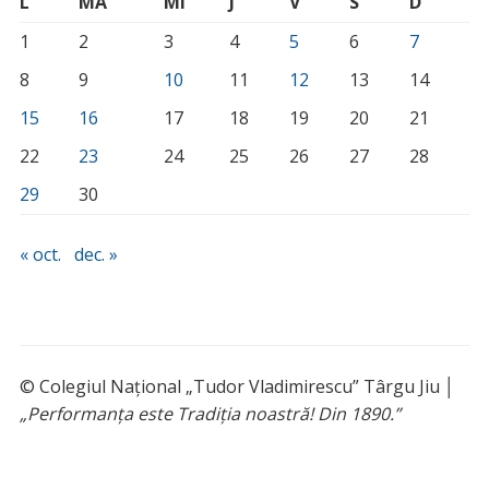
L
MA
MI
J
V
S
D
1
2
3
4
5
6
7
8
9
10
11
12
13
14
15
16
17
18
19
20
21
22
23
24
25
26
27
28
29
30
« oct.
dec. »
© Colegiul Național „Tudor Vladimirescu” Târgu Jiu │
„Performanța este Tradiția noastră! Din 1890.”