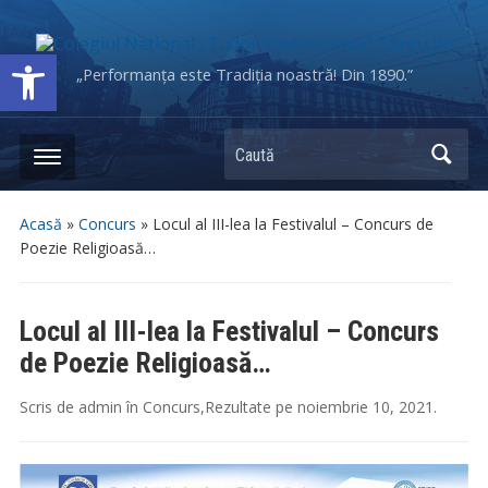
Deschide bara de unelte
„Performanța este Tradiția noastră! Din 1890.”
Caută
Acasă
»
Concurs
»
Locul al III-lea la Festivalul – Concurs de
Poezie Religioasă…
Locul al III-lea la Festivalul – Concurs
de Poezie Religioasă…
Scris de
admin
în
Concurs
,
Rezultate
pe
noiembrie 10, 2021
.