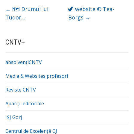
←
🗺️ Drumul lui
🦖 website © Tea-
Tudor…
Borgs
→
CNTV+
absolvențiCNTV
Media & Websites profesori
Reviste CNTV
Apariții editoriale
IȘJ Gorj
Centrul de Excelență GJ