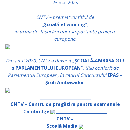
23 mai 2025
_________________________
CNTV – premiat cu titlul de
„Școală eTwinning”
,
în urma desfășurării unor importante proiecte
europene
.
_________________________
Din anul 2020, CNTV a devenit
„ȘCOALĂ-AMBASADOR
a PARLAMENTULUI EUROPEAN”
,
titlu conferit de
Parlamentul European, în cadrul Concursului
EPAS –
Școli Ambasador
.
_________________________
CNTV – Centru de pregătire pentru examenele
Cambridge
_________________________
CNTV –
Școală Media