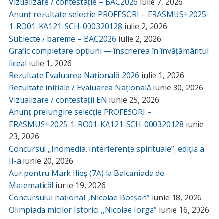
Vizualizare / contestație – BAC2026
iulie 7, 2026
Anunț rezultate selecție PROFESORI – ERASMUS+2025-
1-RO01-KA121-SCH-000320128
iulie 2, 2026
Subiecte / bareme – BAC2026
iulie 2, 2026
Grafic completare opțiuni — înscrierea în învățământul
liceal
iulie 1, 2026
Rezultate Evaluarea Națională 2026
iulie 1, 2026
Rezultate inițiale / Evaluarea Națională
iunie 30, 2026
Vizualizare / contestații EN
iunie 25, 2026
Anunț prelungire selecție PROFESORI –
ERASMUS+2025-1-RO01-KA121-SCH-000320128
iunie
23, 2026
Concursul „Inomedia. Interferențe spirituale”, ediția a
II-a
iunie 20, 2026
Aur pentru Mark Ilieș (7A) la Balcaniada de
Matematică!
iunie 19, 2026
Concursului național „Nicolae Bocșan”
iunie 18, 2026
Olimpiada micilor Istorici ,,Nicolae Iorga”
iunie 16, 2026