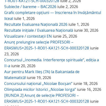
1-RO01-KA121-SCH-000320128
iulie 2, 2026
Subiecte / bareme – BAC2026
iulie 2, 2026
Grafic completare opțiuni — înscrierea în învățământul
liceal
iulie 1, 2026
Rezultate Evaluarea Națională 2026
iulie 1, 2026
Rezultate inițiale / Evaluarea Națională
iunie 30, 2026
Vizualizare / contestații EN
iunie 25, 2026
Anunț prelungire selecție PROFESORI –
ERASMUS+2025-1-RO01-KA121-SCH-000320128
iunie
23, 2026
Concursul „Inomedia. Interferențe spirituale”, ediția a
II-a
iunie 20, 2026
Aur pentru Mark Ilieș (7A) la Balcaniada de
Matematică!
iunie 19, 2026
Concursului național „Nicolae Bocșan”
iunie 18, 2026
Olimpiada micilor Istorici ,,Nicolae Iorga”
iunie 16, 2026
[RUNDA 2] Anunț de selecție PROFESORI –
ERASMUS+2025-1-RO01-KA121-SCH-000320128
iunie