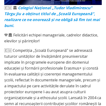
🇪🇺 🏛
Colegiul Național „Tudor Vladimirescu”
Târgu Jiu a obținut titlul de „Școală Europeană”,
realizare ce ne onorează și ne obligă să fim tot mai
buni.
💙🏛 Felicitări echipei manageriale, cadrelor didactice,
elevilor și părinților!
🇪🇺 Competiția „Şcoală Europeană” se adresează
tuturor unităţilor de învăţământ preuniversitar
implicate în programele europene din domeniul
educației și formării profesionale Erasmus+ și constă
în evaluarea calității și coerenței managementului
școlii, reflectat în documentele manageriale, precum și
a impactului pe care activitățile derulate în cadrul
proiectelor europene l-au avut asupra culturii
organizaționale și a ethosului școlii. Lansată în 2004 ca
semn al recunoaşterii contribuţiei şcolilor româneşti la