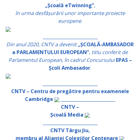
„Școală eTwinning”
,
în urma desfășurării unor importante proiecte
europene
.
_________________________
Din anul 2020, CNTV a devenit
„ȘCOALĂ-AMBASADOR
a PARLAMENTULUI EUROPEAN”
,
titlu conferit de
Parlamentul European, în cadrul Concursului
EPAS –
Școli Ambasador
.
_________________________
CNTV – Centru de pregătire pentru examenele
Cambridge
_________________________
CNTV –
Școală Media
_________________________
CNTV Târgu Jiu,
membru al Alianței Colegiilor Centenare