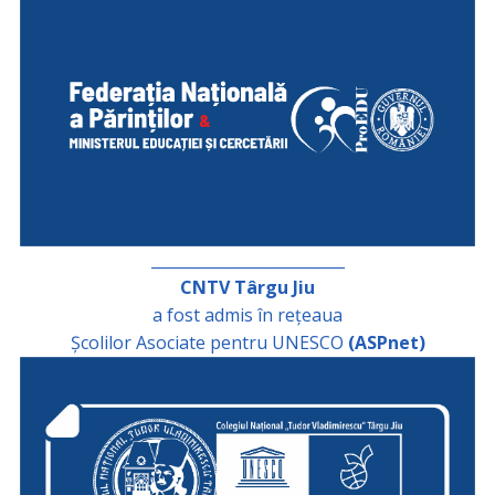
_________________________
CNTV Târgu Jiu
a fost admis în rețeaua
Școlilor Asociate pentru UNESCO
(ASPnet)