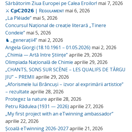
Sărbătorim Ziua Europei pe Calea Eroilor!
mai 7, 2026
⚔️ 𝗖𝗽𝗖𝟮𝟬𝟮𝟲 | Rᴇɢᴜʟᴀᴍᴇɴᴛ
mai 6, 2026
„La Pléiade”
mai 5, 2026
Concursul Național de creație literară „Tinere
Condeie”
mai 5, 2026
♞ „generații4”
mai 2, 2026
Angela Giorgi (18.10.1961 – 01.05.2026)
mai 2, 2026
„Chimia — Artă între Științe”
aprilie 29, 2026
Olimpiada Națională de Chimie
aprilie 29, 2026
„CHANTS, SONS SUR SCÈNE – LES QUALIFS DE TÂRGU
JIU” – PREMII
aprilie 29, 2026
„Aforismele lui Brâncuși – izvor al exprimării artistice”
– rezultate
aprilie 28, 2026
Protegez la nature
aprilie 28, 2026
Petru Rădulea (1931 — 2026)
aprilie 27, 2026
„My first project with an eTwinning ambassador”
aprilie 22, 2026
Școală eTwinning 2026-2027
aprilie 21, 2026