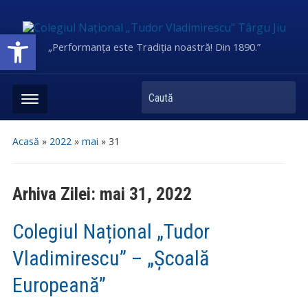
Deschide bara de unelte
„Performanța este Tradiția noastră! Din 1890.”
Caută
Acasă
»
2022
»
mai
»
31
Arhiva Zilei:
mai 31, 2022
Colegiul Național „Tudor
Vladimirescu” – „Școală
Europeană”