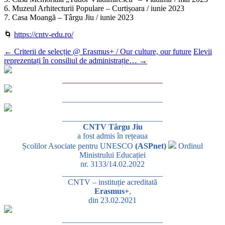
6. Muzeul Arhitecturii Populare – Curtișoara / iunie 2023
7. Casa Moangă – Târgu Jiu / iunie 2023
🌀
https://cntv-edu.ro/
←
Criterii de selecție @ Erasmus+ / Our culture, our future
Elevii
reprezentați în consiliul de administrație…
→
_________________________
_________________________
_________________________
CNTV Târgu Jiu
a fost admis în rețeaua
Școlilor Asociate pentru UNESCO
(ASPnet)
Ordinul
Ministrului Educației
nr. 3133/14.02.2022
_________________________
CNTV – instituție acreditată
Erasmus+
,
din 23.02.2021
_________________________