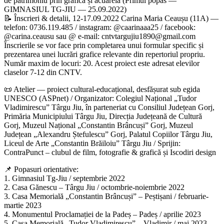
de patrimoniu prin grafică și acuarelă (Primul popas —
GIMNASIUL TG-JIU — 25.09.2022)
📝 Înscrieri & detalii, 12-17.09.2022 Carina Maria Ceaușu (11A) —
telefon: 0736.119.485 / instagram: @caarinaaa25 / facebook:
@carina.ceausu sau @ e-mail: cntvtargujiu1890@gmail.com
Înscrierile se vor face prin completarea unui formular specific și
prezentarea unei lucrări grafice relevante din repertoriul propriu.
Număr maxim de locuri: 20. Acest proiect este adresat elevilor
claselor 7-12 din CNTV.
📜 Atelier — proiect cultural-educațional, desfășurat sub egida
UNESCO (ASPnet) / Organizator: Colegiul Național „Tudor
Vladimirescu” Târgu Jiu, în parteneriat cu Consiliul Județean Gorj,
Primăria Municipiului Târgu Jiu, Direcția Județeană de Cultură
Gorj, Muzeul Național „Constantin Brâncuși” Gorj, Muzeul
Județean „Alexandru Ștefulescu” Gorj, Palatul Copiilor Târgu Jiu,
Liceul de Arte „Constantin Brăiloiu” Târgu Jiu / Sprijin:
ContraPunct – clubul de film, fotografie & grafică și Iscodiri design
📌 Popasuri orientative:
1. Gimnasiul Tg-Jiu / septembrie 2022
2. Casa Gănescu – Târgu Jiu / octombrie-noiembrie 2022
3. Casa Memorială „Constantin Brâncuși” – Peștișani / februarie-
martie 2023
4. Monumentul Proclamației de la Padeș – Padeș / aprilie 2023
5. Casa Memorială „Tudor Vladimirescu” – Vladimir / mai 2023