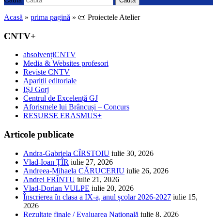
Caută
Acasă
»
prima pagină
»
📜 Proiectele Atelier
CNTV+
absolvențiCNTV
Media & Websites profesori
Reviste CNTV
Apariții editoriale
IȘJ Gorj
Centrul de Excelență GJ
Aforismele lui Brâncuși – Concurs
RESURSE ERASMUS+
Articole publicate
Andra-Gabriela CÎRSTOIU
iulie 30, 2026
Vlad-Ioan ȚÎR
iulie 27, 2026
Andreea-Mihaela CĂRUCERIU
iulie 26, 2026
Andrei FRÎNTU
iulie 21, 2026
Vlad-Dorian VULPE
iulie 20, 2026
Înscrierea în clasa a IX-a, anul școlar 2026-2027
iulie 15,
2026
Rezultate finale / Evaluarea Națională
iulie 8, 2026