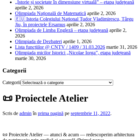
„Istorie și societate în dimensiune virtuală” – etapa județeană
aprilie 2, 2026
Olimpiada Națională de Matematică
aprilie 2, 2026
🇪🇺 Istoria Colegiului Național Tudor Vladimirescu, Târgu
Jiu, în proiectele Ersamus
aprilie 2, 2026
Olimpiada de Limba Engleză – etapa județeană
aprilie 2,
2026
Olimpiada de Dezbateri
aprilie 1, 2026
Lista funcțiilor @ CNTV / 1409 / 31.03.2026
martie 31, 2026
Olimpiada micilor Istorici „Nicolae Iorga”, etapa județeană
martie 30, 2026
Categorii
Categorii
📜 Proiectele Atelier
Scris de
admin
în
prima pagină
pe
septembrie 11, 2022
.
📜 Proiectele Atelier — atunci & acum — redescoperim arhitectura