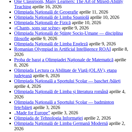
One Classroom, Many Learners: The Art of Mixed-Ability
Teaching
aprilie 16, 2026
Olimpiada Națională de Geografie
aprilie 11, 2026
Olimpiada Națională de Limba Spaniolă
aprilie 10, 2026
Olimpiada Națională de Fizică
aprilie 10, 2026
«Chants, sons sur scène»
aprilie 9, 2026
Olimpiada Națională de Științe Socio-Umane — disciplina
filosofie
aprilie 9, 2026
Olimpiada Națională de Limba Engleză
aprilie 9, 2026
Romanian Olympiad in Artificial Intelligence ROAI
aprilie 8,
2026
Proba de baraj a Olimpiadei Naționale de Matematică
aprilie
8, 2026
Olimpiada Lectura ca Abilitate de Viață (OLAV), etapa
județeană
aprilie 6, 2026
Olimpiada Națională a Sportului Școlar — baschet /băieți
aprilie 4, 2026
Olimpiada Națională de Limba și literatura română
aprilie 4,
2026
Olimpiada Națională a Sportului Școlar — badminton
fete/băieți
aprilie 3, 2026
„Made for Europe”
aprilie 3, 2026
Olimpiada de Tehnologia Informației
aprilie 2, 2026
Olimpiada Națională de Limba Germană Modernă
aprilie 2,
2026