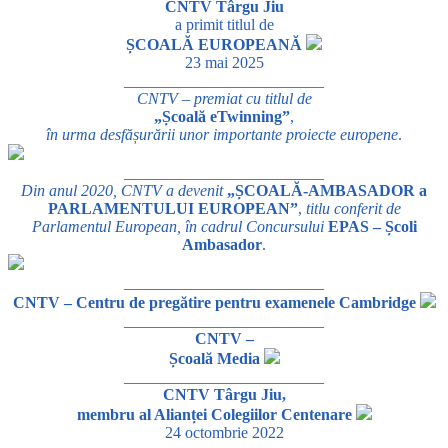
CNTV Târgu Jiu
a primit titlul de
ȘCOALĂ EUROPEANĂ
23 mai 2025
_________________________
CNTV – premiat cu titlul de
„Școală eTwinning”
,
în urma desfășurării unor importante proiecte europene
.
_________________________
Din anul 2020, CNTV a devenit
„ȘCOALĂ-AMBASADOR a
PARLAMENTULUI EUROPEAN”
,
titlu conferit de
Parlamentul European, în cadrul Concursului
EPAS – Școli
Ambasador
.
_________________________
CNTV – Centru de pregătire pentru examenele Cambridge
_________________________
CNTV –
Școală Media
_________________________
CNTV Târgu Jiu,
membru al Alianței Colegiilor Centenare
24 octombrie 2022