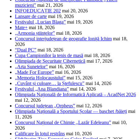
muzicieni”
mai 21, 2026
INFOEDUCAȚIE 202
mai 20, 2026
Lansare de carte
mai 19, 2026
Festivalul „Lucian Blaga”
mai 19, 2026
Mate+
mai 18, 2026
,,Armonia științelor”
mai 18, 2026
Concursul interjudețean de geografie Ioniță Ichim
mai 18,
2026
“Dual PC”
mai 18, 2026
Cupa Campionilor la tenis de masă
mai 18, 2026
Olimpiada de Securitate Cibernetică
mai 17, 2026
„Arta Sunetelor”
mai 16, 2026
„Made For Europe”
mai 16, 2026
„Memoria Holocaustului”
mai 15, 2026
„Cuvânt și culoare… la Ștefulescu”
mai 14, 2026
Festivalul „Ana Blandiana”
mai 14, 2026
Olimpiada Națională de Informatică Aplicată – AcadNet 2026
mai 12, 2026
Concursul județean „Orpheus”
mai 12, 2026
Olimpiada Națională a Sportului Școlar — baschet /băieți
mai
11, 2026
Concursul Național de Chimie ,,Lazăr Edeleanu”
mai 10,
2026
Calificare în lotul restrâns
mai 10, 2026