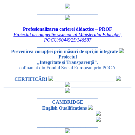
_________________________
_________________________
Profesionalizarea carierei didactice – PROF
Proiectul necompetitiv sistemic al Ministerului Educației,
POCU/904/6/25/146587
_________________________
Prevenirea corupției prin măsuri de sprijin integrate
Proiectul
„Integritate și Transparență”
,
cofinanțat din Fondul Social European prin POCA
_________________________
CERTIFICĂRI
_________________________
_________________________
_________________________
_________________________
CAMBRIDGE
English Qualifications
_________________________
_________________________
_________________________