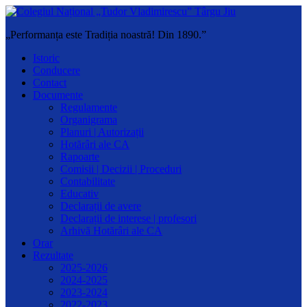
„Performanța este Tradiția noastră! Din 1890.”
Istoric
Conducere
Contact
Documente
Regulamente
Organigrama
Planuri | Autorizații
Hotărâri ale CA
Rapoarte
Comisii | Decizii | Proceduri
Contabilitate
Educativ
Declarații de avere
Declarații de interese | profesori
Arhivă Hotărâri ale CA
Orar
Rezultate
2025-2026
2024-2025
2023-2024
2022-2023