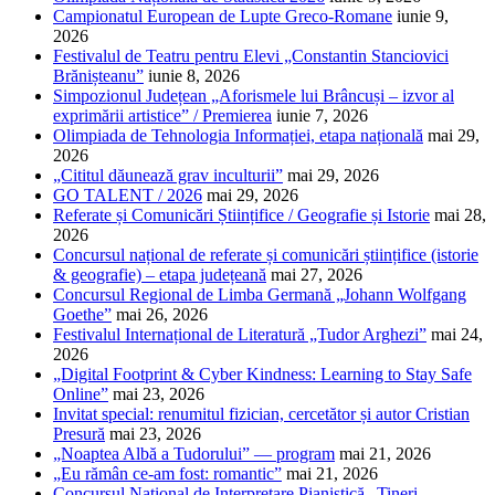
Campionatul European de Lupte Greco-Romane
iunie 9,
2026
Festivalul de Teatru pentru Elevi „Constantin Stanciovici
Brănișteanu”
iunie 8, 2026
Simpozionul Județean „Aforismele lui Brâncuși – izvor al
exprimării artistice” / Premierea
iunie 7, 2026
Olimpiada de Tehnologia Informației, etapa națională
mai 29,
2026
„Cititul dăunează grav inculturii”
mai 29, 2026
GO TALENT / 2026
mai 29, 2026
Referate și Comunicări Științifice / Geografie și Istorie
mai 28,
2026
Concursul național de referate și comunicări științifice (istorie
& geografie) – etapa județeană
mai 27, 2026
Concursul Regional de Limba Germană „Johann Wolfgang
Goethe”
mai 26, 2026
Festivalul Internațional de Literatură „Tudor Arghezi”
mai 24,
2026
„Digital Footprint & Cyber Kindness: Learning to Stay Safe
Online”
mai 23, 2026
Invitat special: renumitul fizician, cercetător și autor Cristian
Presură
mai 23, 2026
„Noaptea Albă a Tudorului” — program
mai 21, 2026
„Eu rămân ce-am fost: romantic”
mai 21, 2026
Concursul Național de Interpretare Pianistică „Tineri