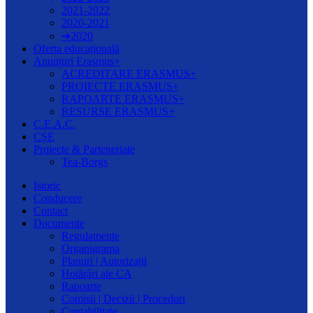
2021-2022
2020-2021
➔2020
Oferta educațională
Anunțuri Erasmus+
ACREDITARE ERASMUS+
PROIECTE ERASMUS+
RAPOARTE ERASMUS+
RESURSE ERASMUS+
C.E.A.C.
CȘE
Proiecte & Parteneriate
Tea-Borgs
Istoric
Conducere
Contact
Documente
Regulamente
Organigrama
Planuri | Autorizații
Hotărâri ale CA
Rapoarte
Comisii | Decizii | Proceduri
Contabilitate