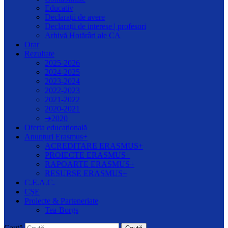
Educativ
Declarații de avere
Declarații de interese | profesori
Arhivă Hotărâri ale CA
Orar
Rezultate
2025-2026
2024-2025
2023-2024
2022-2023
2021-2022
2020-2021
➔2020
Oferta educațională
Anunțuri Erasmus+
ACREDITARE ERASMUS+
PROIECTE ERASMUS+
RAPOARTE ERASMUS+
RESURSE ERASMUS+
C.E.A.C.
CȘE
Proiecte & Parteneriate
Tea-Borgs
Caută