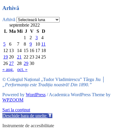
Arhivă
Arhivă
septembrie 2022
L
Ma
Mi
J
V
S
D
1
2
3
4
5
6
7
8
9
10
11
12
13
14
15
16
17
18
19
20
21
22
23
24
25
26
27
28
29
30
« aug.
oct. »
© Colegiul Național „Tudor Vladimirescu” Târgu Jiu │
„Performanța este Tradiția noastră! Din 1890.”
Powered by
WordPress
/ Academica WordPress Theme by
WPZOOM
Sari la conținut
Deschide bara de unelte
Instrumente de accesibilitate