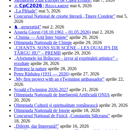
Sărbătorim Ziua Europei pe Calea Eroilor!
mai 7, 2026
⚔️ 𝗖𝗽𝗖𝟮𝟬𝟮𝟲 | Rᴇɢᴜʟᴀᴍᴇɴᴛ
mai 6, 2026
„La Pléiade”
mai 5, 2026
Concursul Național de creație literară „Tinere Condeie”
mai 5,
2026
♞ „generații4”
mai 2, 2026
Angela Giorgi (18.10.1961 – 01.05.2026)
mai 2, 2026
„Chimia — Artă între Științe”
aprilie 29, 2026
Olimpiada Națională de Chimie
aprilie 29, 2026
„CHANTS, SONS SUR SCÈNE – LES QUALIFS DE
TÂRGU JIU” – PREMII
aprilie 29, 2026
„Aforismele lui Brâncuși – izvor al exprimării artistice” –
rezultate
aprilie 28, 2026
Protegez la nature
aprilie 28, 2026
Petru Rădulea (1931 — 2026)
aprilie 27, 2026
„My first project with an eTwinning ambassador”
aprilie 22,
2026
Școală eTwinning 2026-2027
aprilie 21, 2026
Olimpiada Națională de Inteligență Artificială ONIA
aprilie
20, 2026
Olimpiada Cultură și spiritualitate românească
aprilie 20, 2026
Olimpiada Națională de Istorie
aprilie 18, 2026
Concursul Național de Fizică „Constantin Sălceanu”
aprilie
18, 2026
„Diferiți, dar împreună!”
aprilie 16, 2026