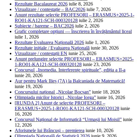
Rezultate Bacalaureat 2026
iulie 8, 2026
Vizualizare / contestație – BAC2026
iulie 7, 2026
Anunț rezultate selecție PROFESORI – ERASMUS+2025-1-
RO01-KA121-SCH-000320128
iulie 2, 2026
Subiecte / bareme – BAC2026
iulie 2, 2026
Grafic completare opțiuni — înscrierea în învățământul liceal
iulie 1, 2026
Rezultate Evaluarea Națională 2026
iulie 1, 2026
Rezultate inițiale / Evaluarea Națională
iunie 30, 2026
Vizualizare / contestații EN
iunie 25, 2026
Anunț prelungire selecție PROFESORI – ERASMUS+2025-
1-RO01-KA121-SCH-000320128
iunie 23, 2026
Concursul „Inomedia. Interferențe spirituale”, ediția a II-a
iunie 20, 2026
Aur pentru Mark Ilieș (7A) la Balcaniada de Matematică!
iunie 19, 2026
Concursului național „Nicolae Bocșan”
iunie 18, 2026
Olimpiada micilor Istorici ,,Nicolae Iorga”
iunie 16, 2026
[RUNDA 2] Anunț de selecție PROFESORI –
ERASMUS+2025-1-RO01-KA121-SCH-000320128
iunie
16, 2026
Concursul Național de Informatică “Urmașii lui Moisil”
iunie
12, 2026
Aforismele lui Brâncuși – premierea
iunie 10, 2026
Olimpiada Națională de Statistică 2026
iunie 9, 2026