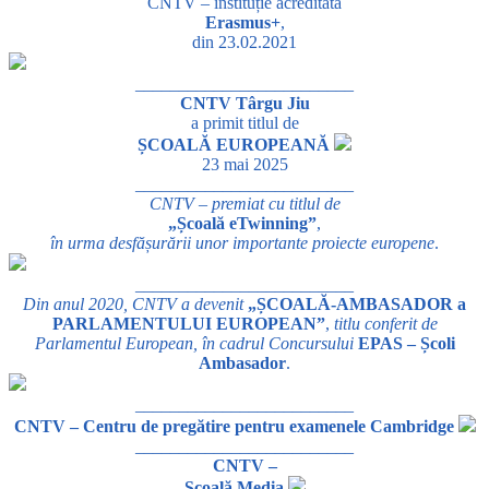
CNTV – instituție acreditată
Erasmus+
,
din 23.02.2021
_________________________
CNTV Târgu Jiu
a primit titlul de
ȘCOALĂ EUROPEANĂ
23 mai 2025
_________________________
CNTV – premiat cu titlul de
„Școală eTwinning”
,
în urma desfășurării unor importante proiecte europene
.
_________________________
Din anul 2020, CNTV a devenit
„ȘCOALĂ-AMBASADOR a
PARLAMENTULUI EUROPEAN”
,
titlu conferit de
Parlamentul European, în cadrul Concursului
EPAS – Școli
Ambasador
.
_________________________
CNTV – Centru de pregătire pentru examenele Cambridge
_________________________
CNTV –
Școală Media