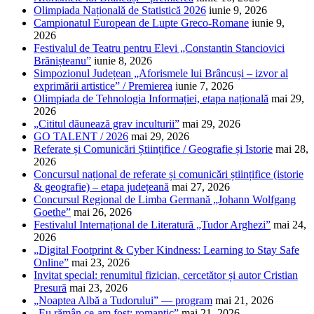
Olimpiada Națională de Statistică 2026
iunie 9, 2026
Campionatul European de Lupte Greco-Romane
iunie 9,
2026
Festivalul de Teatru pentru Elevi „Constantin Stanciovici
Brănișteanu”
iunie 8, 2026
Simpozionul Județean „Aforismele lui Brâncuși – izvor al
exprimării artistice” / Premierea
iunie 7, 2026
Olimpiada de Tehnologia Informației, etapa națională
mai 29,
2026
„Cititul dăunează grav inculturii”
mai 29, 2026
GO TALENT / 2026
mai 29, 2026
Referate și Comunicări Științifice / Geografie și Istorie
mai 28,
2026
Concursul național de referate și comunicări științifice (istorie
& geografie) – etapa județeană
mai 27, 2026
Concursul Regional de Limba Germană „Johann Wolfgang
Goethe”
mai 26, 2026
Festivalul Internațional de Literatură „Tudor Arghezi”
mai 24,
2026
„Digital Footprint & Cyber Kindness: Learning to Stay Safe
Online”
mai 23, 2026
Invitat special: renumitul fizician, cercetător și autor Cristian
Presură
mai 23, 2026
„Noaptea Albă a Tudorului” — program
mai 21, 2026
„Eu rămân ce-am fost: romantic”
mai 21, 2026