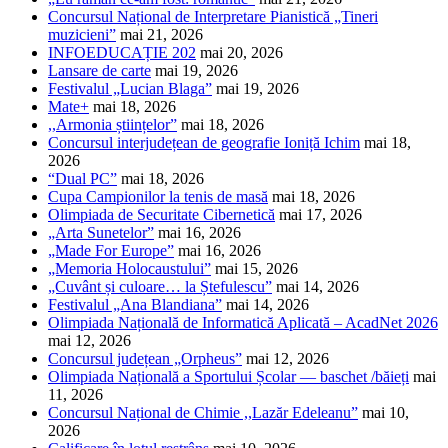
Concursul Național de Interpretare Pianistică „Tineri
muzicieni”
mai 21, 2026
INFOEDUCAȚIE 202
mai 20, 2026
Lansare de carte
mai 19, 2026
Festivalul „Lucian Blaga”
mai 19, 2026
Mate+
mai 18, 2026
,,Armonia științelor”
mai 18, 2026
Concursul interjudețean de geografie Ioniță Ichim
mai 18,
2026
“Dual PC”
mai 18, 2026
Cupa Campionilor la tenis de masă
mai 18, 2026
Olimpiada de Securitate Cibernetică
mai 17, 2026
„Arta Sunetelor”
mai 16, 2026
„Made For Europe”
mai 16, 2026
„Memoria Holocaustului”
mai 15, 2026
„Cuvânt și culoare… la Ștefulescu”
mai 14, 2026
Festivalul „Ana Blandiana”
mai 14, 2026
Olimpiada Națională de Informatică Aplicată – AcadNet 2026
mai 12, 2026
Concursul județean „Orpheus”
mai 12, 2026
Olimpiada Națională a Sportului Școlar — baschet /băieți
mai
11, 2026
Concursul Național de Chimie ,,Lazăr Edeleanu”
mai 10,
2026