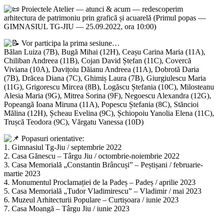
Proiectele Atelier — atunci & acum — redescoperim
arhitectura de patrimoniu prin grafică și acuarelă (Primul popas —
GIMNASIUL TG-JIU — 25.09.2022, ora 10:00)
Vor participa la prima sesiune…
Bălan Luiza (7B), Bugă Mihai (12H), Ceașu Carina Maria (11A),
Chiliban Andreea (11B), Cojan David Ștefan (11C), Covercă
Viviana (10A), Davițoiu Dăianu Andreea (11A), Dobrotă Daria
(7B), Drăcea Diana (7C), Ghimiș Laura (7B), Giurgiulescu Maria
(11G), Grigorescu Mircea (8B), Logăscu Ștefania (10C), Milosteanu
Alesia Maria (9G), Mitrea Sorina (9F), Negoescu Alexandra (12G),
Popeangă Ioana Miruna (11A), Popescu Ștefania (8C), Stăncioi
Mălina (12H), Șcheau Evelina (9C), Șchiopoiu Yanolia Elena (11C),
Trușcă Teodora (9C), Vărgatu Vanessa (10D)
Popasuri orientative:
1. Gimnasiul Tg-Jiu / septembrie 2022
2. Casa Gănescu – Târgu Jiu / octombrie-noiembrie 2022
3. Casa Memorială „Constantin Brâncuși” – Peștișani / februarie-
martie 2023
4. Monumentul Proclamației de la Padeș – Padeș / aprilie 2023
5. Casa Memorială „Tudor Vladimirescu” – Vladimir / mai 2023
6. Muzeul Arhitecturii Populare – Curtișoara / iunie 2023
7. Casa Moangă – Târgu Jiu / iunie 2023