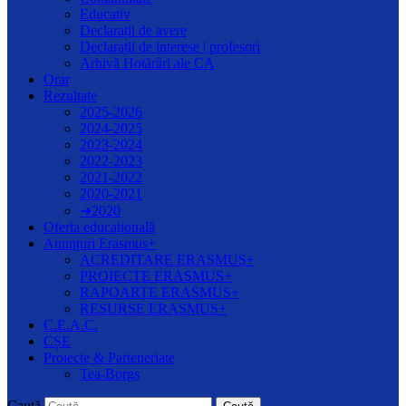
Educativ
Declarații de avere
Declarații de interese | profesori
Arhivă Hotărâri ale CA
Orar
Rezultate
2025-2026
2024-2025
2023-2024
2022-2023
2021-2022
2020-2021
➔2020
Oferta educațională
Anunțuri Erasmus+
ACREDITARE ERASMUS+
PROIECTE ERASMUS+
RAPOARTE ERASMUS+
RESURSE ERASMUS+
C.E.A.C.
CȘE
Proiecte & Parteneriate
Tea-Borgs
Caută