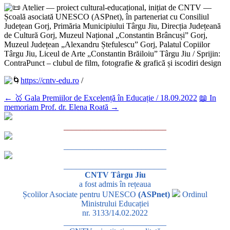
Atelier — proiect cultural-educațional, inițiat de CNTV —
Școală asociată UNESCO (ASPnet), în parteneriat cu Consiliul
Județean Gorj, Primăria Municipiului Târgu Jiu, Direcția Județeană
de Cultură Gorj, Muzeul Național „Constantin Brâncuși” Gorj,
Muzeul Județean „Alexandru Ștefulescu” Gorj, Palatul Copiilor
Târgu Jiu, Liceul de Arte „Constantin Brăiloiu” Târgu Jiu / Sprijin:
ContraPunct – clubul de film, fotografie & grafică și iscodiri design
https://cntv-edu.ro
/
←
🥇 Gala Premiilor de Excelență în Educație / 18.09.2022
📖 In
memoriam Prof. dr. Elena Roată
→
_________________________
_________________________
_________________________
CNTV Târgu Jiu
a fost admis în rețeaua
Școlilor Asociate pentru UNESCO
(ASPnet)
Ordinul
Ministrului Educației
nr. 3133/14.02.2022
_________________________