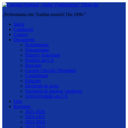
„Performanța este Tradiția noastră! Din 1890.”
Istoric
Conducere
Contact
Documente
Regulamente
Organigrama
Planuri | Autorizații
Hotărâri ale CA
Rapoarte
Comisii | Decizii | Proceduri
Contabilitate
Educativ
Declarații de avere
Declarații de interese | profesori
Arhivă Hotărâri ale CA
Orar
Rezultate
2025-2026
2024-2025
2023-2024
2022-2023