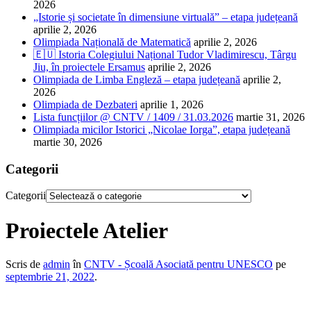
2026
„Istorie și societate în dimensiune virtuală” – etapa județeană
aprilie 2, 2026
Olimpiada Națională de Matematică
aprilie 2, 2026
🇪🇺 Istoria Colegiului Național Tudor Vladimirescu, Târgu
Jiu, în proiectele Ersamus
aprilie 2, 2026
Olimpiada de Limba Engleză – etapa județeană
aprilie 2,
2026
Olimpiada de Dezbateri
aprilie 1, 2026
Lista funcțiilor @ CNTV / 1409 / 31.03.2026
martie 31, 2026
Olimpiada micilor Istorici „Nicolae Iorga”, etapa județeană
martie 30, 2026
Categorii
Categorii
Proiectele Atelier
Scris de
admin
în
CNTV - Școală Asociată pentru UNESCO
pe
septembrie 21, 2022
.