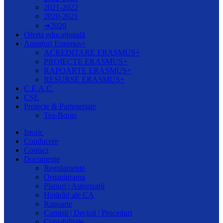
2021-2022
2020-2021
➔2020
Oferta educațională
Anunțuri Erasmus+
ACREDITARE ERASMUS+
PROIECTE ERASMUS+
RAPOARTE ERASMUS+
RESURSE ERASMUS+
C.E.A.C.
CȘE
Proiecte & Parteneriate
Tea-Borgs
Istoric
Conducere
Contact
Documente
Regulamente
Organigrama
Planuri | Autorizații
Hotărâri ale CA
Rapoarte
Comisii | Decizii | Proceduri
Contabilitate