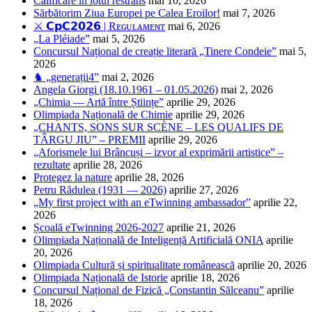
Calificare în lotul restrâns
mai 10, 2026
Sărbătorim Ziua Europei pe Calea Eroilor!
mai 7, 2026
⚔️ 𝗖𝗽𝗖𝟮𝟬𝟮𝟲 | Rᴇɢᴜʟᴀᴍᴇɴᴛ
mai 6, 2026
„La Pléiade”
mai 5, 2026
Concursul Național de creație literară „Tinere Condeie”
mai 5,
2026
♞ „generații4”
mai 2, 2026
Angela Giorgi (18.10.1961 – 01.05.2026)
mai 2, 2026
„Chimia — Artă între Științe”
aprilie 29, 2026
Olimpiada Națională de Chimie
aprilie 29, 2026
„CHANTS, SONS SUR SCÈNE – LES QUALIFS DE
TÂRGU JIU” – PREMII
aprilie 29, 2026
„Aforismele lui Brâncuși – izvor al exprimării artistice” –
rezultate
aprilie 28, 2026
Protegez la nature
aprilie 28, 2026
Petru Rădulea (1931 — 2026)
aprilie 27, 2026
„My first project with an eTwinning ambassador”
aprilie 22,
2026
Școală eTwinning 2026-2027
aprilie 21, 2026
Olimpiada Națională de Inteligență Artificială ONIA
aprilie
20, 2026
Olimpiada Cultură și spiritualitate românească
aprilie 20, 2026
Olimpiada Națională de Istorie
aprilie 18, 2026
Concursul Național de Fizică „Constantin Sălceanu”
aprilie
18, 2026