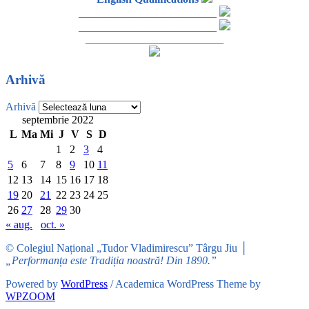
_________________________
_________________________
_________________________
Arhivă
Arhivă
septembrie 2022
L
Ma
Mi
J
V
S
D
1
2
3
4
5
6
7
8
9
10
11
12
13
14
15
16
17
18
19
20
21
22
23
24
25
26
27
28
29
30
« aug.
oct. »
© Colegiul Național „Tudor Vladimirescu” Târgu Jiu │
„Performanța este Tradiția noastră! Din 1890.”
Powered by
WordPress
/ Academica WordPress Theme by
WPZOOM