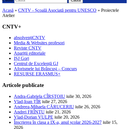
Caută
Acasă
»
CNTV - Școală Asociată pentru UNESCO
»
Proiectele
Atelier
CNTV+
absolvențiCNTV
Media & Websites profesori
Reviste CNTV
Apariții editoriale
IȘJ Gorj
Centrul de Excelență GJ
Aforismele lui Brâncuși – Concurs
RESURSE ERASMUS+
Articole publicate
Andra-Gabriela CÎRSTOIU
iulie 30, 2026
Vlad-Ioan ȚÎR
iulie 27, 2026
Andreea-Mihaela CĂRUCERIU
iulie 26, 2026
Andrei FRÎNTU
iulie 21, 2026
Vlad-Dorian VULPE
iulie 20, 2026
Înscrierea în clasa a IX-a, anul școlar 2026-2027
iulie 15,
2026