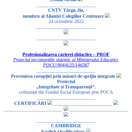
_________________________
CNTV Târgu Jiu,
membru al Alianței Colegiilor Centenare
24 octombrie 2022
_________________________
_________________________
Profesionalizarea carierei didactice – PROF
Proiectul necompetitiv sistemic al Ministerului Educației,
POCU/904/6/25/146587
_________________________
Prevenirea corupției prin măsuri de sprijin integrate
Proiectul
„Integritate și Transparență”
,
cofinanțat din Fondul Social European prin POCA
_________________________
CERTIFICĂRI
_________________________
_________________________
_________________________
_________________________
CAMBRIDGE
English Qualifications