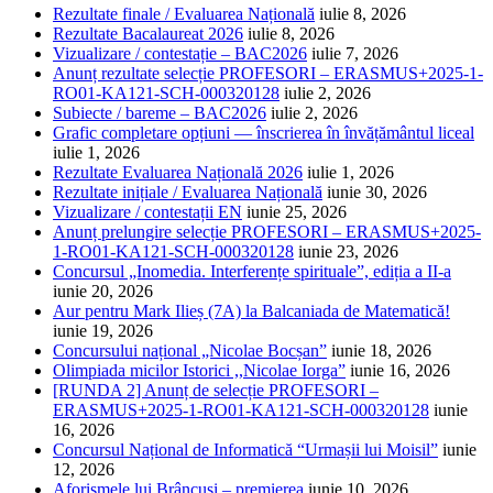
Rezultate finale / Evaluarea Națională
iulie 8, 2026
Rezultate Bacalaureat 2026
iulie 8, 2026
Vizualizare / contestație – BAC2026
iulie 7, 2026
Anunț rezultate selecție PROFESORI – ERASMUS+2025-1-
RO01-KA121-SCH-000320128
iulie 2, 2026
Subiecte / bareme – BAC2026
iulie 2, 2026
Grafic completare opțiuni — înscrierea în învățământul liceal
iulie 1, 2026
Rezultate Evaluarea Națională 2026
iulie 1, 2026
Rezultate inițiale / Evaluarea Națională
iunie 30, 2026
Vizualizare / contestații EN
iunie 25, 2026
Anunț prelungire selecție PROFESORI – ERASMUS+2025-
1-RO01-KA121-SCH-000320128
iunie 23, 2026
Concursul „Inomedia. Interferențe spirituale”, ediția a II-a
iunie 20, 2026
Aur pentru Mark Ilieș (7A) la Balcaniada de Matematică!
iunie 19, 2026
Concursului național „Nicolae Bocșan”
iunie 18, 2026
Olimpiada micilor Istorici ,,Nicolae Iorga”
iunie 16, 2026
[RUNDA 2] Anunț de selecție PROFESORI –
ERASMUS+2025-1-RO01-KA121-SCH-000320128
iunie
16, 2026
Concursul Național de Informatică “Urmașii lui Moisil”
iunie
12, 2026
Aforismele lui Brâncuși – premierea
iunie 10, 2026