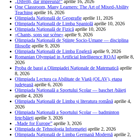
„Diferiți, dar împreună!”
aprilie 16, 2026
One Classroom, Many Learners: The Art of Mixed-Ability
Teaching
aprilie 16, 2026
Olimpiada Națională de Geografie
aprilie 11, 2026
Olimpiada Națională de Limba Spaniolă
aprilie 10, 2026
Olimpiada Națională de Fizică
aprilie 10, 2026
«Chants, sons sur scène»
aprilie 9, 2026
Olimpiada Națională de Științe Socio-Umane — disciplina
filosofie
aprilie 9, 2026
Olimpiada Națională de Limba Engleză
aprilie 9, 2026
Romanian Olympiad in Artificial Intelligence ROAI
aprilie 8,
2026
Proba de baraj a Olimpiadei Naționale de Matematică
aprilie
8, 2026
Olimpiada Lectura ca Abilitate de Viață (OLAV), etapa
județeană
aprilie 6, 2026
Olimpiada Națională a Sportului Școlar — baschet /băieți
aprilie 4, 2026
Olimpiada Națională de Limba și literatura română
aprilie 4,
2026
Olimpiada Națională a Sportului Școlar — badminton
fete/băieți
aprilie 3, 2026
„Made for Europe”
aprilie 3, 2026
Olimpiada de Tehnologia Informației
aprilie 2, 2026
Olimpiada Națională de Limba Germană Modernă
aprilie 2,