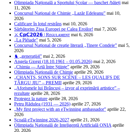
Olimpiada Națională a Sportului Școlar — baschet /băieți
mai
11, 2026
Concursul Național de Chimie ,,Lazăr Edeleanu”
mai 10,
2026
Calificare în lotul restrâns
mai 10, 2026
Sărbătorim Ziua Europei pe Calea Eroilor!
mai 7, 2026
⚔️ 𝗖𝗽𝗖𝟮𝟬𝟮𝟲 | Rᴇɢᴜʟᴀᴍᴇɴᴛ
mai 6, 2026
„La Pléiade”
mai 5, 2026
Concursul Național de creație literară „Tinere Condeie”
mai 5,
2026
♞ „generații4”
mai 2, 2026
Angela Giorgi (18.10.1961 – 01.05.2026)
mai 2, 2026
„Chimia — Artă între Științe”
aprilie 29, 2026
Olimpiada Națională de Chimie
aprilie 29, 2026
„CHANTS, SONS SUR SCÈNE – LES QUALIFS DE
TÂRGU JIU” – PREMII
aprilie 29, 2026
„Aforismele lui Brâncuși – izvor al exprimării artistice” –
rezultate
aprilie 28, 2026
Protegez la nature
aprilie 28, 2026
Petru Rădulea (1931 — 2026)
aprilie 27, 2026
„My first project with an eTwinning ambassador”
aprilie 22,
2026
Școală eTwinning 2026-2027
aprilie 21, 2026
Olimpiada Națională de Inteligență Artificială ONIA
aprilie
20, 2026