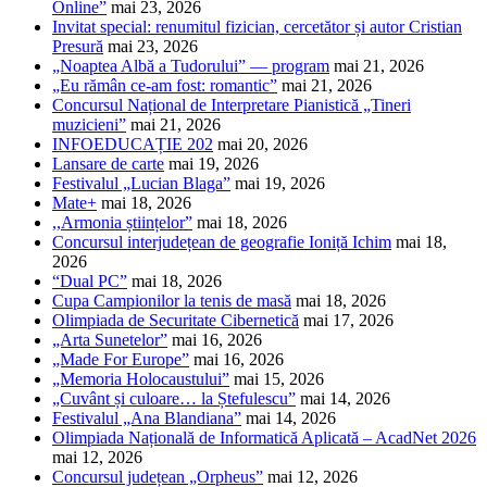
Online”
mai 23, 2026
Invitat special: renumitul fizician, cercetător și autor Cristian
Presură
mai 23, 2026
„Noaptea Albă a Tudorului” — program
mai 21, 2026
„Eu rămân ce-am fost: romantic”
mai 21, 2026
Concursul Național de Interpretare Pianistică „Tineri
muzicieni”
mai 21, 2026
INFOEDUCAȚIE 202
mai 20, 2026
Lansare de carte
mai 19, 2026
Festivalul „Lucian Blaga”
mai 19, 2026
Mate+
mai 18, 2026
,,Armonia științelor”
mai 18, 2026
Concursul interjudețean de geografie Ioniță Ichim
mai 18,
2026
“Dual PC”
mai 18, 2026
Cupa Campionilor la tenis de masă
mai 18, 2026
Olimpiada de Securitate Cibernetică
mai 17, 2026
„Arta Sunetelor”
mai 16, 2026
„Made For Europe”
mai 16, 2026
„Memoria Holocaustului”
mai 15, 2026
„Cuvânt și culoare… la Ștefulescu”
mai 14, 2026
Festivalul „Ana Blandiana”
mai 14, 2026
Olimpiada Națională de Informatică Aplicată – AcadNet 2026
mai 12, 2026
Concursul județean „Orpheus”
mai 12, 2026