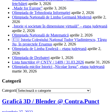
fete/băieți
aprilie 3, 2026
„Made for Europe”
aprilie 3, 2026
Olimpiada de Tehnologia Informației
aprilie 2, 2026
Olimpiada Națională de Limba Germană Modernă
aprilie 2,
2026
„Istorie și societate în dimensiune virtuală” – etapa județeană
aprilie 2, 2026
Olimpiada Națională de Matematică
aprilie 2, 2026
🇪🇺 Istoria Colegiului Național Tudor Vladimirescu, Târgu
Jiu, în proiectele Ersamus
aprilie 2, 2026
Olimpiada de Limba Engleză – etapa județeană
aprilie 2,
2026
Olimpiada de Dezbateri
aprilie 1, 2026
Lista funcțiilor @ CNTV / 1409 / 31.03.2026
martie 31, 2026
Olimpiada micilor Istorici „Nicolae Iorga”, etapa județeană
martie 30, 2026
Categorii
Categorii
Grafică 3D / Blender @ Contra.Punct
noiembrie 27, 2022