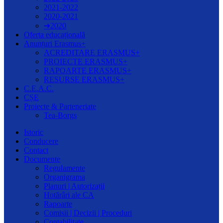
2021-2022
2020-2021
➔2020
Oferta educațională
Anunțuri Erasmus+
ACREDITARE ERASMUS+
PROIECTE ERASMUS+
RAPOARTE ERASMUS+
RESURSE ERASMUS+
C.E.A.C.
CȘE
Proiecte & Parteneriate
Tea-Borgs
Istoric
Conducere
Contact
Documente
Regulamente
Organigrama
Planuri | Autorizații
Hotărâri ale CA
Rapoarte
Comisii | Decizii | Proceduri
Contabilitate