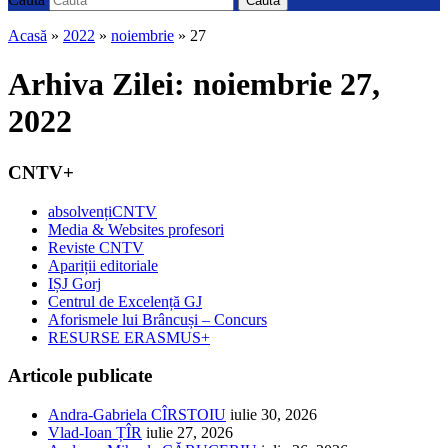
Caută
Acasă
»
2022
»
noiembrie
»
27
Arhiva Zilei:
noiembrie 27,
2022
CNTV+
absolvențiCNTV
Media & Websites profesori
Reviste CNTV
Apariții editoriale
IȘJ Gorj
Centrul de Excelență GJ
Aforismele lui Brâncuși – Concurs
RESURSE ERASMUS+
Articole publicate
Andra-Gabriela CÎRSTOIU
iulie 30, 2026
Vlad-Ioan ȚÎR
iulie 27, 2026