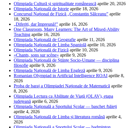
Olimpiada Cultură și spiritualitate românească
aprilie 20, 2026
Olimpiada Națională de Istorie
aprilie 18, 2026
Concursul Național de Fizică „Constantin Sălceanu”
aprilie
18, 2026
„Diferiți, dar împreună!”
aprilie 16, 2026
One Classroom, Many Learners: The Art of Mixed-Ability
Teaching
aprilie 16, 2026
Olimpiada Națională de Geografie
aprilie 11, 2026
Olimpiada Națională de Limba Spaniolă
aprilie 10, 2026
Olimpiada Națională de Fizică
aprilie 10, 2026
«Chants, sons sur scène»
aprilie 9, 2026
Olimpiada Națională de Științe Socio-Umane — disciplina
filosofie
aprilie 9, 2026
Olimpiada Națională de Limba Engleză
aprilie 9, 2026
Romanian Olympiad in Artificial Intelligence ROAI
aprilie 8,
2026
Proba de baraj a Olimpiadei Naționale de Matematică
aprilie
8, 2026
Olimpiada Lectura ca Abilitate de Viață (OLAV), etapa
județeană
aprilie 6, 2026
Olimpiada Națională a Sportului Școlar — baschet /băieți
aprilie 4, 2026
Olimpiada Națională de Limba și literatura română
aprilie 4,
2026
Olimpiada Națională a Sportului Școlar — badminton