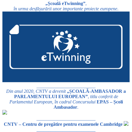
„Școală eTwinning”
,
în urma desfășurării unor importante proiecte europene
.
_________________________
Din anul 2020, CNTV a devenit
„ȘCOALĂ-AMBASADOR a
PARLAMENTULUI EUROPEAN”
,
titlu conferit de
Parlamentul European, în cadrul Concursului
EPAS – Școli
Ambasador
.
_________________________
CNTV – Centru de pregătire pentru examenele Cambridge
_________________________