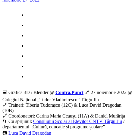
💻 Grafică 3D / Blender @
Contra.Punct
🔗 27 noiembrie 2022 @
Colegiul Național „Tudor Vladimirescu” Târgu Jiu
🔗 Traineri: Tiberiu Tudorașcu (12C) & Luca David Dragodan
(10B)
🔗 Coordonatori: Carina Maria Ceaușu (11A) & Daniel Murărița
🌀 Cu sprijinul:
Consiliului Școlar al Elevilor CNTV Târgu Jiu
/
departamentul „Cultură, educație și programe școlare”
📷
Luca David Dragodan