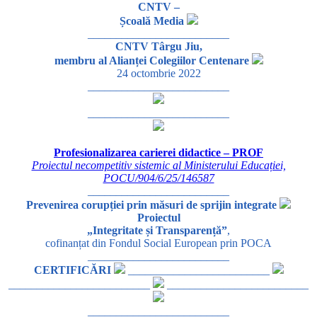
CNTV –
Școală Media
_________________________
CNTV Târgu Jiu,
membru al Alianței Colegiilor Centenare
24 octombrie 2022
_________________________
_________________________
Profesionalizarea carierei didactice – PROF
Proiectul necompetitiv sistemic al Ministerului Educației,
POCU/904/6/25/146587
_________________________
Prevenirea corupției prin măsuri de sprijin integrate
Proiectul
„Integritate și Transparență”
,
cofinanțat din Fondul Social European prin POCA
_________________________
CERTIFICĂRI
_________________________
_________________________
_________________________
_________________________