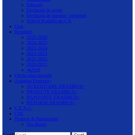
Educativ
Declarații de avere
Declarații de interese | profesori
Arhivă Hotărâri ale CA
Orar
Rezultate
2025-2026
2024-2025
2023-2024
2022-2023
2021-2022
2020-2021
➔2020
Oferta educațională
Anunțuri Erasmus+
ACREDITARE ERASMUS+
PROIECTE ERASMUS+
RAPOARTE ERASMUS+
RESURSE ERASMUS+
C.E.A.C.
CȘE
Proiecte & Parteneriate
Tea-Borgs
Caută