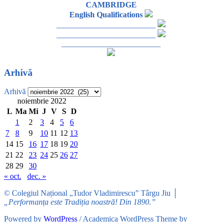
CAMBRIDGE
English Qualifications
_________________________
_________________________
_________________________
Arhivă
Arhivă
noiembrie 2022
L
Ma
Mi
J
V
S
D
1
2
3
4
5
6
7
8
9
10
11
12
13
14
15
16
17
18
19
20
21
22
23
24
25
26
27
28
29
30
« oct.
dec. »
© Colegiul Național „Tudor Vladimirescu” Târgu Jiu │
„Performanța este Tradiția noastră! Din 1890.”
Powered by
WordPress
/ Academica WordPress Theme by