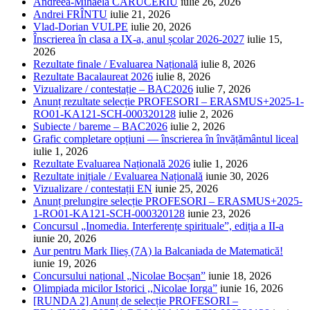
Andreea-Mihaela CĂRUCERIU
iulie 26, 2026
Andrei FRÎNTU
iulie 21, 2026
Vlad-Dorian VULPE
iulie 20, 2026
Înscrierea în clasa a IX-a, anul școlar 2026-2027
iulie 15,
2026
Rezultate finale / Evaluarea Națională
iulie 8, 2026
Rezultate Bacalaureat 2026
iulie 8, 2026
Vizualizare / contestație – BAC2026
iulie 7, 2026
Anunț rezultate selecție PROFESORI – ERASMUS+2025-1-
RO01-KA121-SCH-000320128
iulie 2, 2026
Subiecte / bareme – BAC2026
iulie 2, 2026
Grafic completare opțiuni — înscrierea în învățământul liceal
iulie 1, 2026
Rezultate Evaluarea Națională 2026
iulie 1, 2026
Rezultate inițiale / Evaluarea Națională
iunie 30, 2026
Vizualizare / contestații EN
iunie 25, 2026
Anunț prelungire selecție PROFESORI – ERASMUS+2025-
1-RO01-KA121-SCH-000320128
iunie 23, 2026
Concursul „Inomedia. Interferențe spirituale”, ediția a II-a
iunie 20, 2026
Aur pentru Mark Ilieș (7A) la Balcaniada de Matematică!
iunie 19, 2026
Concursului național „Nicolae Bocșan”
iunie 18, 2026
Olimpiada micilor Istorici ,,Nicolae Iorga”
iunie 16, 2026
[RUNDA 2] Anunț de selecție PROFESORI –