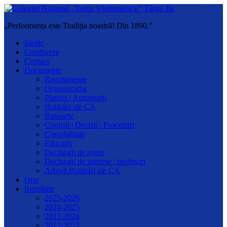
„Performanța este Tradiția noastră! Din 1890.”
Istoric
Conducere
Contact
Documente
Regulamente
Organigrama
Planuri | Autorizații
Hotărâri ale CA
Rapoarte
Comisii | Decizii | Proceduri
Contabilitate
Educativ
Declarații de avere
Declarații de interese | profesori
Arhivă Hotărâri ale CA
Orar
Rezultate
2025-2026
2024-2025
2023-2024
2022-2023