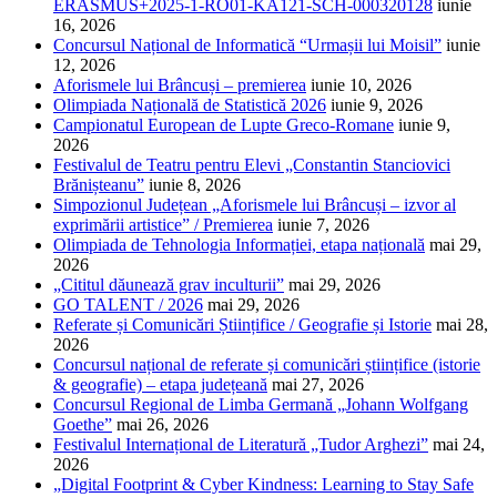
ERASMUS+2025-1-RO01-KA121-SCH-000320128
iunie
16, 2026
Concursul Național de Informatică “Urmașii lui Moisil”
iunie
12, 2026
Aforismele lui Brâncuși – premierea
iunie 10, 2026
Olimpiada Națională de Statistică 2026
iunie 9, 2026
Campionatul European de Lupte Greco-Romane
iunie 9,
2026
Festivalul de Teatru pentru Elevi „Constantin Stanciovici
Brănișteanu”
iunie 8, 2026
Simpozionul Județean „Aforismele lui Brâncuși – izvor al
exprimării artistice” / Premierea
iunie 7, 2026
Olimpiada de Tehnologia Informației, etapa națională
mai 29,
2026
„Cititul dăunează grav inculturii”
mai 29, 2026
GO TALENT / 2026
mai 29, 2026
Referate și Comunicări Științifice / Geografie și Istorie
mai 28,
2026
Concursul național de referate și comunicări științifice (istorie
& geografie) – etapa județeană
mai 27, 2026
Concursul Regional de Limba Germană „Johann Wolfgang
Goethe”
mai 26, 2026
Festivalul Internațional de Literatură „Tudor Arghezi”
mai 24,
2026
„Digital Footprint & Cyber Kindness: Learning to Stay Safe