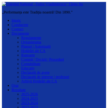
„Performanța este Tradiția noastră! Din 1890.”
Istoric
Conducere
Contact
Documente
Regulamente
Organigrama
Planuri | Autorizații
Hotărâri ale CA
Rapoarte
Comisii | Decizii | Proceduri
Contabilitate
Educativ
Declarații de avere
Declarații de interese | profesori
Arhivă Hotărâri ale CA
Orar
Rezultate
2025-2026
2024-2025
2023-2024
2022-2023