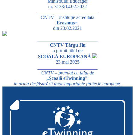
Ministrului Educației
nr. 3133/14.02.2022
_________________________
CNTV – instituție acreditată
Erasmus+
,
din 23.02.2021
_________________________
CNTV Târgu Jiu
a primit titlul de
ȘCOALĂ EUROPEANĂ
23 mai 2025
_________________________
CNTV – premiat cu titlul de
„Școală eTwinning”
,
în urma desfășurării unor importante proiecte europene
.