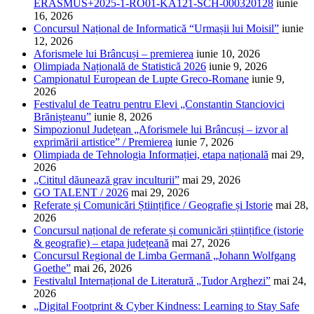
ERASMUS+2025-1-RO01-KA121-SCH-000320128
iunie
16, 2026
Concursul Național de Informatică “Urmașii lui Moisil”
iunie
12, 2026
Aforismele lui Brâncuși – premierea
iunie 10, 2026
Olimpiada Națională de Statistică 2026
iunie 9, 2026
Campionatul European de Lupte Greco-Romane
iunie 9,
2026
Festivalul de Teatru pentru Elevi „Constantin Stanciovici
Brănișteanu”
iunie 8, 2026
Simpozionul Județean „Aforismele lui Brâncuși – izvor al
exprimării artistice” / Premierea
iunie 7, 2026
Olimpiada de Tehnologia Informației, etapa națională
mai 29,
2026
„Cititul dăunează grav inculturii”
mai 29, 2026
GO TALENT / 2026
mai 29, 2026
Referate și Comunicări Științifice / Geografie și Istorie
mai 28,
2026
Concursul național de referate și comunicări științifice (istorie
& geografie) – etapa județeană
mai 27, 2026
Concursul Regional de Limba Germană „Johann Wolfgang
Goethe”
mai 26, 2026
Festivalul Internațional de Literatură „Tudor Arghezi”
mai 24,
2026
„Digital Footprint & Cyber Kindness: Learning to Stay Safe