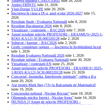
Andreea-Mihaela CĂRUCERIU
iulie 26, 2026
Andrei FRÎNTU
iulie 21, 2026
Vlad-Dorian VULPE
iulie 20, 2026
Înscrierea în clasa a IX-a, anul școlar 2026-2027
iulie 15,
2026
Rezultate finale / Evaluarea Națională
iulie 8, 2026
Rezultate Bacalaureat 2026
iulie 8, 2026
Vizualizare / contestație – BAC2026
iulie 7, 2026
Anunț rezultate selecție PROFESORI – ERASMUS+2025-1-
RO01-KA121-SCH-000320128
iulie 2, 2026
Subiecte / bareme – BAC2026
iulie 2, 2026
Grafic completare opțiuni — înscrierea în învățământul liceal
iulie 1, 2026
Rezultate Evaluarea Națională 2026
iulie 1, 2026
Rezultate inițiale / Evaluarea Națională
iunie 30, 2026
Vizualizare / contestații EN
iunie 25, 2026
Anunț prelungire selecție PROFESORI – ERASMUS+2025-
1-RO01-KA121-SCH-000320128
iunie 23, 2026
Concursul „Inomedia. Interferențe spirituale”, ediția a II-a
iunie 20, 2026
Aur pentru Mark Ilieș (7A) la Balcaniada de Matematică!
iunie 19, 2026
Concursului național „Nicolae Bocșan”
iunie 18, 2026
Olimpiada micilor Istorici ,,Nicolae Iorga”
iunie 16, 2026
[RUNDA 2] Anunț de selecție PROFESORI –