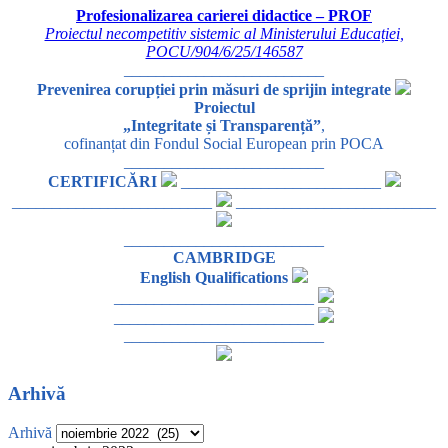
Profesionalizarea carierei didactice – PROF
Proiectul necompetitiv sistemic al Ministerului Educației,
POCU/904/6/25/146587
_________________________
Prevenirea corupției prin măsuri de sprijin integrate
Proiectul
„Integritate și Transparență”
,
cofinanțat din Fondul Social European prin POCA
_________________________
CERTIFICĂRI
_________________________
_________________________
_________________________
_________________________
CAMBRIDGE
English Qualifications
_________________________
_________________________
_________________________
Arhivă
Arhivă