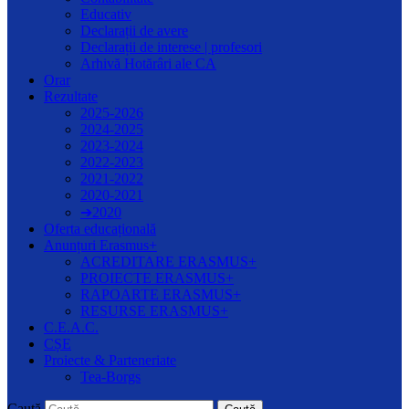
Educativ
Declarații de avere
Declarații de interese | profesori
Arhivă Hotărâri ale CA
Orar
Rezultate
2025-2026
2024-2025
2023-2024
2022-2023
2021-2022
2020-2021
➔2020
Oferta educațională
Anunțuri Erasmus+
ACREDITARE ERASMUS+
PROIECTE ERASMUS+
RAPOARTE ERASMUS+
RESURSE ERASMUS+
C.E.A.C.
CȘE
Proiecte & Parteneriate
Tea-Borgs
Caută