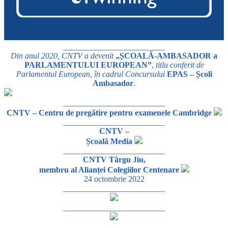
_________________________
Din anul 2020, CNTV a devenit
„ȘCOALĂ-AMBASADOR a
PARLAMENTULUI EUROPEAN”
,
titlu conferit de
Parlamentul European, în cadrul Concursului
EPAS – Școli
Ambasador
.
_________________________
CNTV – Centru de pregătire pentru examenele Cambridge
_________________________
CNTV –
Școală Media
_________________________
CNTV Târgu Jiu,
membru al Alianței Colegiilor Centenare
24 octombrie 2022
_________________________
_________________________