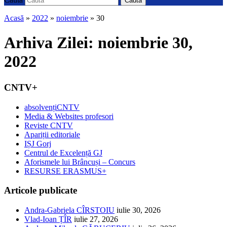
Caută
Acasă
»
2022
»
noiembrie
»
30
Arhiva Zilei:
noiembrie 30,
2022
CNTV+
absolvențiCNTV
Media & Websites profesori
Reviste CNTV
Apariții editoriale
IȘJ Gorj
Centrul de Excelență GJ
Aforismele lui Brâncuși – Concurs
RESURSE ERASMUS+
Articole publicate
Andra-Gabriela CÎRSTOIU
iulie 30, 2026
Vlad-Ioan ȚÎR
iulie 27, 2026