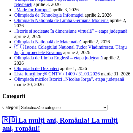
fete/băieți
aprilie 3, 2026
„Made for Europe”
aprilie 3, 2026
Olimpiada de Tehnologia Informației
aprilie 2, 2026
Olimpiada Națională de Limba Germană Modernă
aprilie 2,
2026
„Istorie și societate în dimensiune virtuală” – etapa județeană
aprilie 2, 2026
Olimpiada Națională de Matematică
aprilie 2, 2026
🇪🇺 Istoria Colegiului Național Tudor Vladimirescu, Târgu
Jiu, în proiectele Ersamus
aprilie 2, 2026
Olimpiada de Limba Engleză – etapa județeană
aprilie 2,
2026
Olimpiada de Dezbateri
aprilie 1, 2026
Lista funcțiilor @ CNTV / 1409 / 31.03.2026
martie 31, 2026
Olimpiada micilor Istorici „Nicolae Iorga”, etapa județeană
martie 30, 2026
Categorii
Categorii
🇷🇴 La mulți ani, România! La mulți
ani, români!