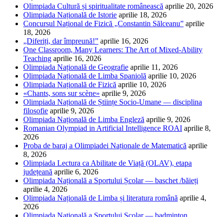
Olimpiada Cultură și spiritualitate românească
aprilie 20, 2026
Olimpiada Națională de Istorie
aprilie 18, 2026
Concursul Național de Fizică „Constantin Sălceanu”
aprilie
18, 2026
„Diferiți, dar împreună!”
aprilie 16, 2026
One Classroom, Many Learners: The Art of Mixed-Ability
Teaching
aprilie 16, 2026
Olimpiada Națională de Geografie
aprilie 11, 2026
Olimpiada Națională de Limba Spaniolă
aprilie 10, 2026
Olimpiada Națională de Fizică
aprilie 10, 2026
«Chants, sons sur scène»
aprilie 9, 2026
Olimpiada Națională de Științe Socio-Umane — disciplina
filosofie
aprilie 9, 2026
Olimpiada Națională de Limba Engleză
aprilie 9, 2026
Romanian Olympiad in Artificial Intelligence ROAI
aprilie 8,
2026
Proba de baraj a Olimpiadei Naționale de Matematică
aprilie
8, 2026
Olimpiada Lectura ca Abilitate de Viață (OLAV), etapa
județeană
aprilie 6, 2026
Olimpiada Națională a Sportului Școlar — baschet /băieți
aprilie 4, 2026
Olimpiada Națională de Limba și literatura română
aprilie 4,
2026
Olimpiada Națională a Sportului Școlar — badminton