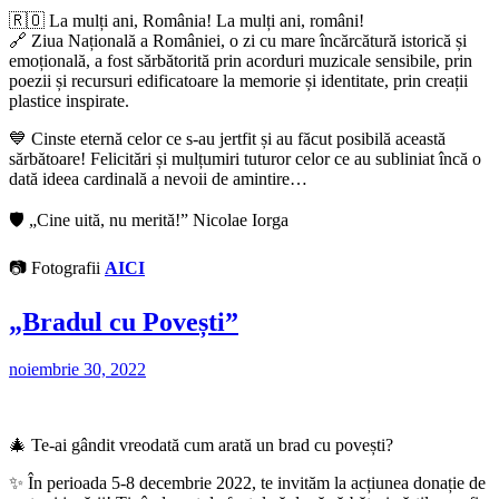
🇷🇴 La mulți ani, România! La mulți ani, români!
🔗 Ziua Națională a României, o zi cu mare încărcătură istorică și
emoțională, a fost sărbătorită prin acorduri muzicale sensibile, prin
poezii și recursuri edificatoare la memorie și identitate, prin creații
plastice inspirate.
💙 Cinste eternă celor ce s-au jertfit și au făcut posibilă această
sărbătoare! Felicitări și mulțumiri tuturor celor ce au subliniat încă o
dată ideea cardinală a nevoii de amintire…
🛡 „Cine uită, nu merită!” Nicolae Iorga
📷 Fotografii
AICI
„Bradul cu Povești”
noiembrie 30, 2022
🎄 Te-ai gândit vreodată cum arată un brad cu povești?
✨ În perioada 5-8 decembrie 2022, te invităm la acțiunea donație de