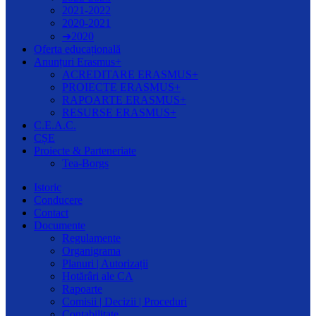
2021-2022
2020-2021
➔2020
Oferta educațională
Anunțuri Erasmus+
ACREDITARE ERASMUS+
PROIECTE ERASMUS+
RAPOARTE ERASMUS+
RESURSE ERASMUS+
C.E.A.C.
CȘE
Proiecte & Parteneriate
Tea-Borgs
Istoric
Conducere
Contact
Documente
Regulamente
Organigrama
Planuri | Autorizații
Hotărâri ale CA
Rapoarte
Comisii | Decizii | Proceduri
Contabilitate