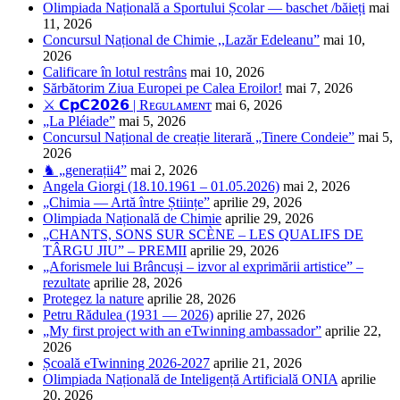
Olimpiada Națională a Sportului Școlar — baschet /băieți
mai
11, 2026
Concursul Național de Chimie ,,Lazăr Edeleanu”
mai 10,
2026
Calificare în lotul restrâns
mai 10, 2026
Sărbătorim Ziua Europei pe Calea Eroilor!
mai 7, 2026
⚔️ 𝗖𝗽𝗖𝟮𝟬𝟮𝟲 | Rᴇɢᴜʟᴀᴍᴇɴᴛ
mai 6, 2026
„La Pléiade”
mai 5, 2026
Concursul Național de creație literară „Tinere Condeie”
mai 5,
2026
♞ „generații4”
mai 2, 2026
Angela Giorgi (18.10.1961 – 01.05.2026)
mai 2, 2026
„Chimia — Artă între Științe”
aprilie 29, 2026
Olimpiada Națională de Chimie
aprilie 29, 2026
„CHANTS, SONS SUR SCÈNE – LES QUALIFS DE
TÂRGU JIU” – PREMII
aprilie 29, 2026
„Aforismele lui Brâncuși – izvor al exprimării artistice” –
rezultate
aprilie 28, 2026
Protegez la nature
aprilie 28, 2026
Petru Rădulea (1931 — 2026)
aprilie 27, 2026
„My first project with an eTwinning ambassador”
aprilie 22,
2026
Școală eTwinning 2026-2027
aprilie 21, 2026
Olimpiada Națională de Inteligență Artificială ONIA
aprilie
20, 2026