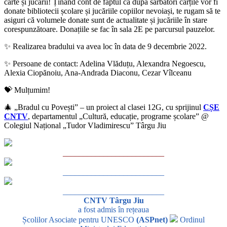
carte și jucării! Ținând cont de faptul că după sărbători cărțile vor fi
donate bibliotecii școlare și jucăriile copiilor nevoiași, te rugam să te
asiguri că volumele donate sunt de actualitate și jucăriile în stare
corespunzătoare. Donațiile se fac în sala 2E pe parcursul pauzelor.
✨ Realizarea bradului va avea loc în data de 9 decembrie 2022.
✨ Persoane de contact: Adelina Vlăduțu, Alexandra Negoescu,
Alexia Ciopănoiu, Ana-Andrada Diaconu, Cezar Vîlceanu
💝 Mulțumim!
🎄 „Bradul cu Povești” – un proiect al clasei 12G, cu sprijinul
CȘE
CNTV
, departamentul „Cultură, educație, programe școlare” @
Colegiul Național „Tudor Vladimirescu” Târgu Jiu
_________________________
_________________________
_________________________
CNTV Târgu Jiu
a fost admis în rețeaua
Școlilor Asociate pentru UNESCO
(ASPnet)
Ordinul