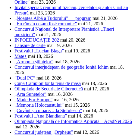
Online”
mai 23, 2026
Invitat special: renumitul fizician, cercetător și autor Cristian
Presură
mai 23, 2026
„Noaptea Albă a Tudorului” — program
mai 21, 2026
„Eu rămân ce-am fost: romantic”
mai 21, 2026
Concursul Național de Interpretare Pianistică „Tineri
muzicieni”
mai 21, 2026
INFOEDUCAȚIE 202
mai 20, 2026
Lansare de carte
mai 19, 2026
Festivalul „Lucian Blaga”
mai 19, 2026
Mate+
mai 18, 2026
,,Armonia științelor”
mai 18, 2026
Concursul interjudețean de geografie Ioniță Ichim
mai 18,
2026
“Dual PC”
mai 18, 2026
Cupa Campionilor la tenis de masă
mai 18, 2026
Olimpiada de Securitate Cibernetică
mai 17, 2026
„Arta Sunetelor”
mai 16, 2026
„Made For Europe”
mai 16, 2026
„Memoria Holocaustului”
mai 15, 2026
„Cuvânt și culoare… la Ștefulescu”
mai 14, 2026
Festivalul „Ana Blandiana”
mai 14, 2026
Olimpiada Națională de Informatică Aplicată – AcadNet 2026
mai 12, 2026
Concursul județean „Orpheus”
mai 12, 2026