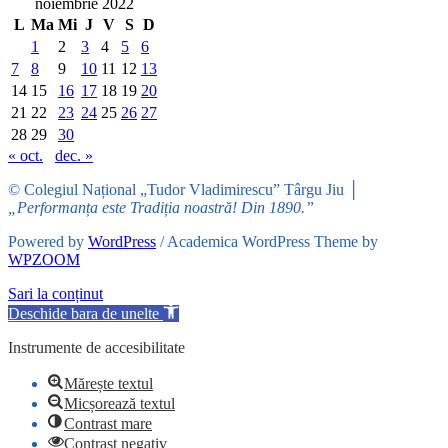
noiembrie 2022
L
Ma
Mi
J
V
S
D
1
2
3
4
5
6
7
8
9
10
11
12
13
14
15
16
17
18
19
20
21
22
23
24
25
26
27
28
29
30
« oct.
dec. »
© Colegiul Național „Tudor Vladimirescu” Târgu Jiu │
„Performanța este Tradiția noastră! Din 1890.”
Powered by
WordPress
/ Academica WordPress Theme by
WPZOOM
Sari la conținut
Deschide bara de unelte
Instrumente de accesibilitate
Mărește textul
Micșorează textul
Contrast mare
Contrast negativ