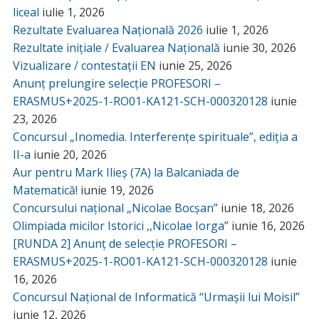
liceal
iulie 1, 2026
Rezultate Evaluarea Națională 2026
iulie 1, 2026
Rezultate inițiale / Evaluarea Națională
iunie 30, 2026
Vizualizare / contestații EN
iunie 25, 2026
Anunț prelungire selecție PROFESORI –
ERASMUS+2025-1-RO01-KA121-SCH-000320128
iunie
23, 2026
Concursul „Inomedia. Interferențe spirituale”, ediția a
II-a
iunie 20, 2026
Aur pentru Mark Ilieș (7A) la Balcaniada de
Matematică!
iunie 19, 2026
Concursului național „Nicolae Bocșan”
iunie 18, 2026
Olimpiada micilor Istorici ,,Nicolae Iorga”
iunie 16, 2026
[RUNDA 2] Anunț de selecție PROFESORI –
ERASMUS+2025-1-RO01-KA121-SCH-000320128
iunie
16, 2026
Concursul Național de Informatică “Urmașii lui Moisil”
iunie 12, 2026