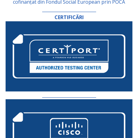
cofinanțat din Fondul Social European prin POCA
_________________________
CERTIFICĂRI
_________________________