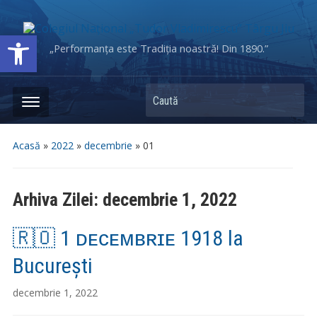
Deschide bara de unelte
„Performanța este Tradiția noastră! Din 1890.”
Caută
Acasă
»
2022
»
decembrie
»
01
Arhiva Zilei:
decembrie 1, 2022
🇷🇴 1 ᴅᴇᴄᴇᴍʙʀɪᴇ 1918 la
București
decembrie 1, 2022