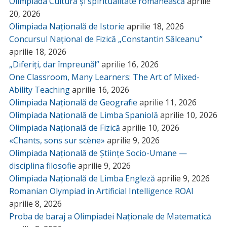
Olimpiada Cultură și spiritualitate românească
aprilie
20, 2026
Olimpiada Națională de Istorie
aprilie 18, 2026
Concursul Național de Fizică „Constantin Sălceanu”
aprilie 18, 2026
„Diferiți, dar împreună!”
aprilie 16, 2026
One Classroom, Many Learners: The Art of Mixed-
Ability Teaching
aprilie 16, 2026
Olimpiada Națională de Geografie
aprilie 11, 2026
Olimpiada Națională de Limba Spaniolă
aprilie 10, 2026
Olimpiada Națională de Fizică
aprilie 10, 2026
«Chants, sons sur scène»
aprilie 9, 2026
Olimpiada Națională de Științe Socio-Umane —
disciplina filosofie
aprilie 9, 2026
Olimpiada Națională de Limba Engleză
aprilie 9, 2026
Romanian Olympiad in Artificial Intelligence ROAI
aprilie 8, 2026
Proba de baraj a Olimpiadei Naționale de Matematică