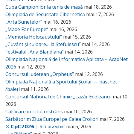
Cupa Campionilor la tenis de masă
mai 18, 2026
Olimpiada de Securitate Cibernetică
mai 17, 2026
„Arta Sunetelor”
mai 16, 2026
„Made For Europe”
mai 16, 2026
„Memoria Holocaustului”
mai 15, 2026
„Cuvânt și culoare… la Ștefulescu”
mai 14, 2026
Festivalul „Ana Blandiana”
mai 14, 2026
Olimpiada Națională de Informatică Aplicată – AcadNet
2026
mai 12, 2026
Concursul județean „Orpheus”
mai 12, 2026
Olimpiada Națională a Sportului Școlar — baschet
/băieți
mai 11, 2026
Concursul Național de Chimie ,,Lazăr Edeleanu”
mai 10,
2026
Calificare în lotul restrâns
mai 10, 2026
Sărbătorim Ziua Europei pe Calea Eroilor!
mai 7, 2026
⚔️ 𝗖𝗽𝗖𝟮𝟬𝟮𝟲 | Rᴇɢᴜʟᴀᴍᴇɴᴛ
mai 6, 2026