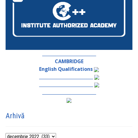
_________________________
CAMBRIDGE
English Qualifications
_________________________
_________________________
_________________________
Arhivă
Arhivă