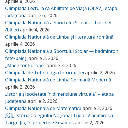
aprilie 8, 2026
Olimpiada Lectura ca Abilitate de Viață (OLAV), etapa
județeană
aprilie 6, 2026
Olimpiada Națională a Sportului Școlar — baschet
/băieți
aprilie 4, 2026
Olimpiada Națională de Limba și literatura română
aprilie 4, 2026
Olimpiada Națională a Sportului Școlar — badminton
fete/băieți
aprilie 3, 2026
„Made for Europe”
aprilie 3, 2026
Olimpiada de Tehnologia Informației
aprilie 2, 2026
Olimpiada Națională de Limba Germană Modernă
aprilie 2, 2026
„Istorie și societate în dimensiune virtuală” – etapa
județeană
aprilie 2, 2026
Olimpiada Națională de Matematică
aprilie 2, 2026
🇪🇺 Istoria Colegiului Național Tudor Vladimirescu,
Târgu Jiu, în proiectele Ersamus
aprilie 2, 2026