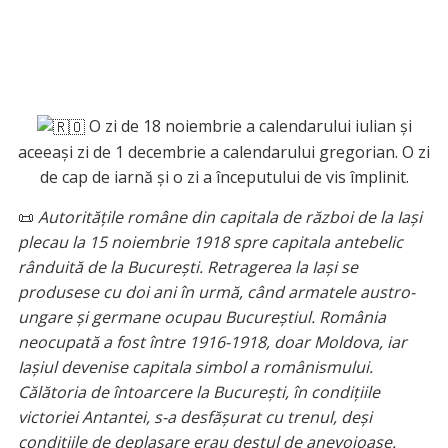
O zi de 18 noiembrie a calendarului iulian și
aceeași zi de 1 decembrie a calendarului gregorian. O zi
de cap de iarnă și o zi a începutului de vis împlinit.
📜
Autoritățile române din capitala de război de la Iași
plecau la 15 noiembrie 1918 spre capitala antebelic
rânduită de la București. Retragerea la Iași se
produsese cu doi ani în urmă, când armatele austro-
ungare și germane ocupau Bucureștiul. România
neocupată a fost între 1916-1918, doar Moldova, iar
Iașiul devenise capitala simbol a românismului.
Călătoria de întoarcere la București, în condițiile
victoriei Antantei, s-a desfășurat cu trenul, deși
condițiile de deplasare erau destul de anevoioase.