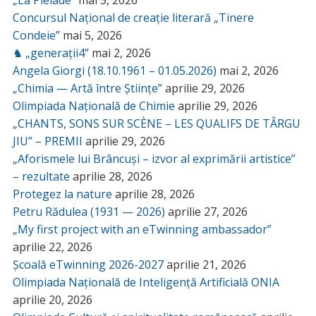
„La Pléiade”
mai 5, 2026
Concursul Național de creație literară „Tinere
Condeie”
mai 5, 2026
♞ „generații4”
mai 2, 2026
Angela Giorgi (18.10.1961 – 01.05.2026)
mai 2, 2026
„Chimia — Artă între Științe”
aprilie 29, 2026
Olimpiada Națională de Chimie
aprilie 29, 2026
„CHANTS, SONS SUR SCÈNE – LES QUALIFS DE TÂRGU
JIU” – PREMII
aprilie 29, 2026
„Aforismele lui Brâncuși – izvor al exprimării artistice”
– rezultate
aprilie 28, 2026
Protegez la nature
aprilie 28, 2026
Petru Rădulea (1931 — 2026)
aprilie 27, 2026
„My first project with an eTwinning ambassador”
aprilie 22, 2026
Școală eTwinning 2026-2027
aprilie 21, 2026
Olimpiada Națională de Inteligență Artificială ONIA
aprilie 20, 2026