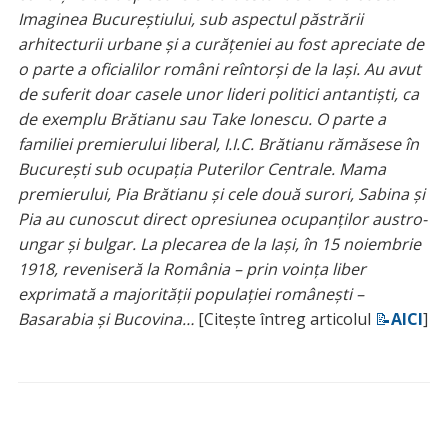
Imaginea Bucureștiului, sub aspectul păstrării
arhitecturii urbane și a curățeniei au fost apreciate de
o parte a oficialilor români reîntorși de la Iași. Au avut
de suferit doar casele unor lideri politici antantiști, ca
de exemplu Brătianu sau Take Ionescu. O parte a
familiei premierului liberal, I.I.C. Brătianu rămăsese în
București sub ocupația Puterilor Centrale. Mama
premierului, Pia Brătianu și cele două surori, Sabina și
Pia au cunoscut direct opresiunea ocupanților austro-
ungar și bulgar. La plecarea de la Iași, în 15 noiembrie
1918, reveniseră la România – prin voința liber
exprimată a majorității populației românești –
Basarabia și Bucovina…
[Citește întreg articolul
📝
AICI
]