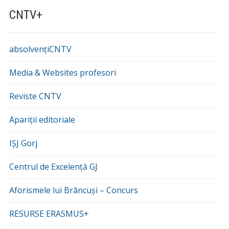
CNTV+
absolvențiCNTV
Media & Websites profesori
Reviste CNTV
Apariții editoriale
IȘJ Gorj
Centrul de Excelență GJ
Aforismele lui Brâncuși – Concurs
RESURSE ERASMUS+