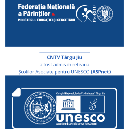
_________________________
CNTV Târgu Jiu
a fost admis în rețeaua
Școlilor Asociate pentru UNESCO
(ASPnet)