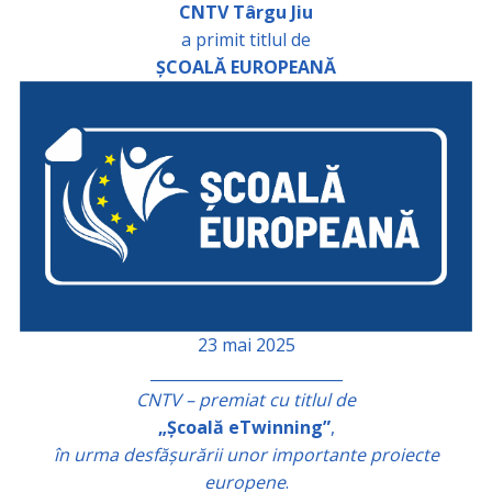
CNTV Târgu Jiu
a primit titlul de
ȘCOALĂ EUROPEANĂ
23 mai 2025
_________________________
CNTV – premiat cu titlul de
„Școală eTwinning”
,
în urma desfășurării unor importante proiecte
europene
.