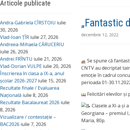
Articole publicate
„Fantastic 
Andra-Gabriela CÎRSTOIU
iulie
30, 2026
decembrie 12, 2022
Vlad-Ioan ȚÎR
iulie 27, 2026
Andreea-Mihaela CĂRUCERIU
iulie 26, 2026
Andrei FRÎNTU
iulie 21, 2026
Se spune că fantastic
Vlad-Dorian VULPE
iulie 20, 2026
CNTV au decriptat taine
Înscrierea în clasa a IX-a, anul
emoție în cadrul concu
școlar 2026-2027
iulie 15, 2026
perioada 01-30.11.202
Rezultate finale / Evaluarea
Felicitări elevilor ș
Națională
iulie 8, 2026
Rezultate Bacalaureat 2026
iulie
Clasele a XI-a și 
8, 2026
Georgiana – premiul I, 
Vizualizare / contestație –
Maria, 80p.
BAC2026
iulie 7, 2026