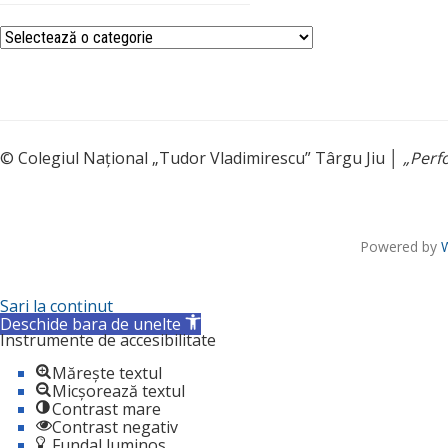
Categorii
© Colegiul Național „Tudor Vladimirescu” Târgu Jiu │
„Perf
Powered by
Sari la conținut
Deschide bara de unelte
Instrumente de accesibilitate
Mărește textul
Micșorează textul
Contrast mare
Contrast negativ
Fundal luminos