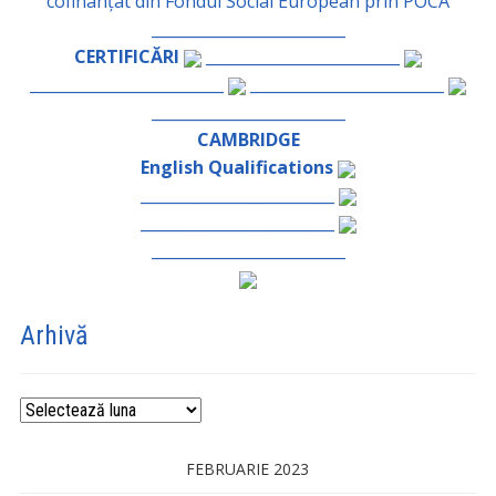
cofinanțat din Fondul Social European prin POCA
_________________________
CERTIFICĂRI
_________________________
_________________________
_________________________
_________________________
CAMBRIDGE
English Qualifications
_________________________
_________________________
_________________________
Arhivă
Arhivă
FEBRUARIE 2023