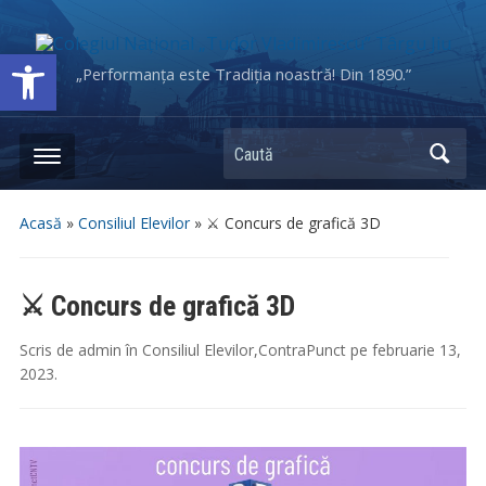
Deschide bara de unelte
„Performanța este Tradiția noastră! Din 1890.”
Caută
Acasă
»
Consiliul Elevilor
»
⚔️ Concurs de grafică 3D
⚔️ Concurs de grafică 3D
Scris de
admin
în
Consiliul Elevilor
,
ContraPunct
pe
februarie 13,
2023
.