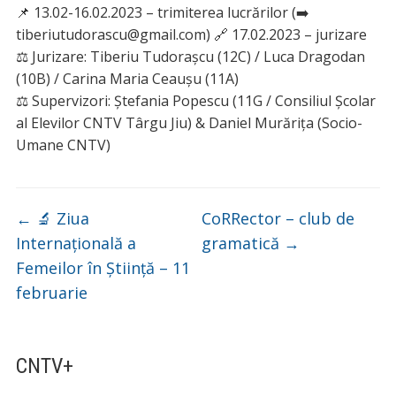
📌 13.02-16.02.2023 – trimiterea lucrărilor (➡️
tiberiutudorascu@gmail.com) 🔗 17.02.2023 – jurizare
⚖️ Jurizare: Tiberiu Tudorașcu (12C) / Luca Dragodan
(10B) / Carina Maria Ceaușu (11A)
⚖️ Supervizori: Ștefania Popescu (11G / Consiliul Școlar
al Elevilor CNTV Târgu Jiu) & Daniel Murărița (Socio-
Umane CNTV)
←
🔬 Ziua
CoRRector – club de
Internațională a
gramatică
→
Femeilor în Știință – 11
februarie
CNTV+