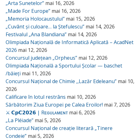
„Arta Sunetelor”
mai 16, 2026
„Made For Europe”
mai 16, 2026
„Memoria Holocaustului”
mai 15, 2026
„Cuvânt și culoare… la Ștefulescu”
mai 14, 2026
Festivalul „Ana Blandiana”
mai 14, 2026
Olimpiada Națională de Informatică Aplicată – AcadNet
2026
mai 12, 2026
Concursul județean „Orpheus”
mai 12, 2026
Olimpiada Națională a Sportului Școlar — baschet
/băieți
mai 11, 2026
Concursul Național de Chimie ,,Lazăr Edeleanu”
mai 10,
2026
Calificare în lotul restrâns
mai 10, 2026
Sărbătorim Ziua Europei pe Calea Eroilor!
mai 7, 2026
⚔️ 𝗖𝗽𝗖𝟮𝟬𝟮𝟲 | Rᴇɢᴜʟᴀᴍᴇɴᴛ
mai 6, 2026
„La Pléiade”
mai 5, 2026
Concursul Național de creație literară „Tinere
Condeie”
mai 5, 2026