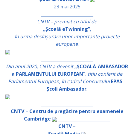
23 mai 2025
_________________________
CNTV – premiat cu titlul de
„Școală eTwinning”
,
în urma desfășurării unor importante proiecte
europene
.
_________________________
Din anul 2020, CNTV a devenit
„ȘCOALĂ-AMBASADOR
a PARLAMENTULUI EUROPEAN”
,
titlu conferit de
Parlamentul European, în cadrul Concursului
EPAS –
Școli Ambasador
.
_________________________
CNTV – Centru de pregătire pentru examenele
Cambridge
_________________________
CNTV –
Școală Media