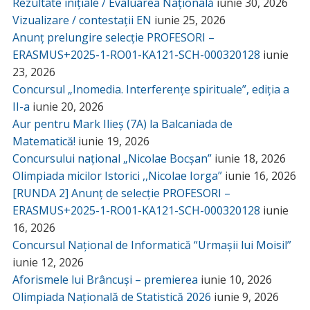
Rezultate inițiale / Evaluarea Națională
iunie 30, 2026
Vizualizare / contestații EN
iunie 25, 2026
Anunț prelungire selecție PROFESORI –
ERASMUS+2025-1-RO01-KA121-SCH-000320128
iunie
23, 2026
Concursul „Inomedia. Interferențe spirituale”, ediția a
II-a
iunie 20, 2026
Aur pentru Mark Ilieș (7A) la Balcaniada de
Matematică!
iunie 19, 2026
Concursului național „Nicolae Bocșan”
iunie 18, 2026
Olimpiada micilor Istorici ,,Nicolae Iorga”
iunie 16, 2026
[RUNDA 2] Anunț de selecție PROFESORI –
ERASMUS+2025-1-RO01-KA121-SCH-000320128
iunie
16, 2026
Concursul Național de Informatică “Urmașii lui Moisil”
iunie 12, 2026
Aforismele lui Brâncuși – premierea
iunie 10, 2026
Olimpiada Națională de Statistică 2026
iunie 9, 2026