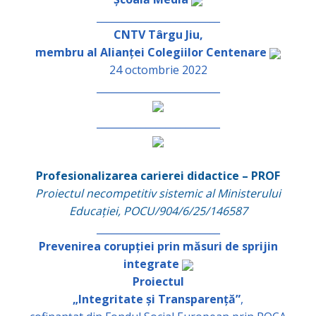
_________________________
CNTV Târgu Jiu,
membru al Alianței Colegiilor Centenare
24 octombrie 2022
_________________________
_________________________
Profesionalizarea carierei didactice – PROF
Proiectul necompetitiv sistemic al Ministerului
Educației, POCU/904/6/25/146587
_________________________
Prevenirea corupției prin măsuri de sprijin
integrate
Proiectul
„Integritate și Transparență”
,