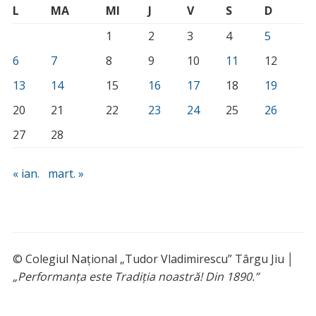
L
MA
MI
J
V
S
D
1
2
3
4
5
6
7
8
9
10
11
12
13
14
15
16
17
18
19
20
21
22
23
24
25
26
27
28
« ian.
mart. »
© Colegiul Național „Tudor Vladimirescu” Târgu Jiu │
„Performanța este Tradiția noastră! Din 1890.”