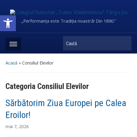
Deschide bara de unelte
„Performanța este Tradiția noastră! Din 1890.”
Caută
Acasă
» Consiliul Elevilor
Categoria
Consiliul Elevilor
Sărbătorim Ziua Europei pe Calea
Eroilor!
mai 7, 2026