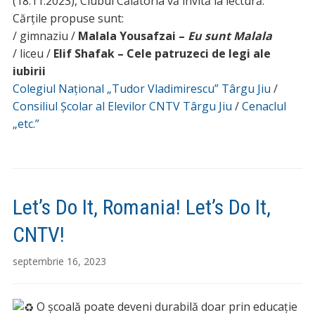
(18.11.2023), Clubul Călătoria vă invită la lectură.
Cărțile propuse sunt:
/ gimnaziu /
Malala Yousafzai –
Eu sunt Malala
/ liceu /
Elif Shafak – Cele patruzeci de legi ale
iubirii
Colegiul Național „Tudor Vladimirescu” Târgu Jiu
/
Consiliul Școlar al Elevilor CNTV Târgu Jiu
/
Cenaclul
„etc.”
Let’s Do It, Romania! Let’s Do It,
CNTV!
septembrie 16, 2023
O școală poate deveni durabilă doar prin educație