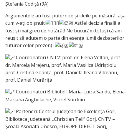
Ștefania Codiță (9A)
Argumentele au fost puternice şi ideile pe măsură, așa
cum v-ați obișnuit!
Astfel decizia finală a
fost şi mai greu de hotărât! Ne bucurăm totuși că am
reușit să aducem o parte din esența lumii dezbaterilor
tuturor celor prezenți
Coordonatori CNTV: prof. dr. Elena Velțan, prof.
dr. Marcela Mrejeru, prof. Maria Vasilica Udriștioiu,
prof. Cristina Goanță, prof. Daniela Ileana Vîlceanu,
prof. Daniel Murărița
Coordonatori Bibliotell: Maria-Luiza Sandu, Elena-
Mariana Anghelache, Viorel Surdoiu
Parteneri: Centrul Județean de Excelență Gorj,
Biblioteca Județeană „Christian Tell” Gorj, CNTV –
Școală Asociată Unesco, EUROPE DIRECT Gorj,