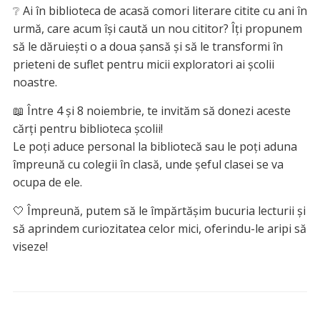
❔ Ai în biblioteca de acasă comori literare citite cu ani în
urmă, care acum își caută un nou cititor? Îți propunem
să le dăruiești o a doua șansă și să le transformi în
prieteni de suflet pentru micii exploratori ai școlii
noastre.
📖 Între 4 și 8 noiembrie, te invităm să donezi aceste
cărți pentru biblioteca școlii!
Le poți aduce personal la bibliotecă sau le poți aduna
împreună cu colegii în clasă, unde șeful clasei se va
ocupa de ele.
🤍 Împreună, putem să le împărtășim bucuria lecturii și
să aprindem curiozitatea celor mici, oferindu-le aripi să
viseze!