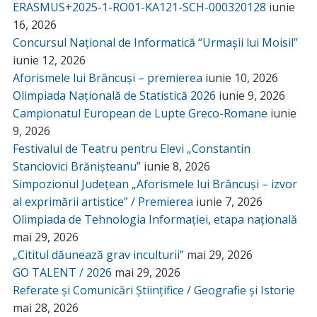
ERASMUS+2025-1-RO01-KA121-SCH-000320128
iunie
16, 2026
Concursul Național de Informatică “Urmașii lui Moisil”
iunie 12, 2026
Aforismele lui Brâncuși – premierea
iunie 10, 2026
Olimpiada Națională de Statistică 2026
iunie 9, 2026
Campionatul European de Lupte Greco-Romane
iunie
9, 2026
Festivalul de Teatru pentru Elevi „Constantin
Stanciovici Brănișteanu”
iunie 8, 2026
Simpozionul Județean „Aforismele lui Brâncuși – izvor
al exprimării artistice” / Premierea
iunie 7, 2026
Olimpiada de Tehnologia Informației, etapa națională
mai 29, 2026
„Cititul dăunează grav inculturii”
mai 29, 2026
GO TALENT / 2026
mai 29, 2026
Referate și Comunicări Științifice / Geografie și Istorie
mai 28, 2026