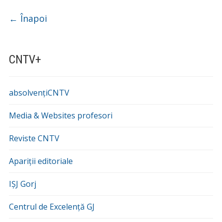
Navigare
←
Înapoi
CNTV+
absolvențiCNTV
Media & Websites profesori
Reviste CNTV
Apariții editoriale
IȘJ Gorj
Centrul de Excelență GJ