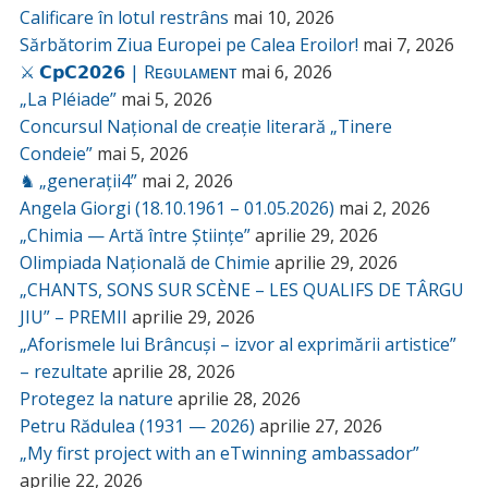
Calificare în lotul restrâns
mai 10, 2026
Sărbătorim Ziua Europei pe Calea Eroilor!
mai 7, 2026
⚔️ 𝗖𝗽𝗖𝟮𝟬𝟮𝟲 | Rᴇɢᴜʟᴀᴍᴇɴᴛ
mai 6, 2026
„La Pléiade”
mai 5, 2026
Concursul Național de creație literară „Tinere
Condeie”
mai 5, 2026
♞ „generații4”
mai 2, 2026
Angela Giorgi (18.10.1961 – 01.05.2026)
mai 2, 2026
„Chimia — Artă între Științe”
aprilie 29, 2026
Olimpiada Națională de Chimie
aprilie 29, 2026
„CHANTS, SONS SUR SCÈNE – LES QUALIFS DE TÂRGU
JIU” – PREMII
aprilie 29, 2026
„Aforismele lui Brâncuși – izvor al exprimării artistice”
– rezultate
aprilie 28, 2026
Protegez la nature
aprilie 28, 2026
Petru Rădulea (1931 — 2026)
aprilie 27, 2026
„My first project with an eTwinning ambassador”
aprilie 22, 2026