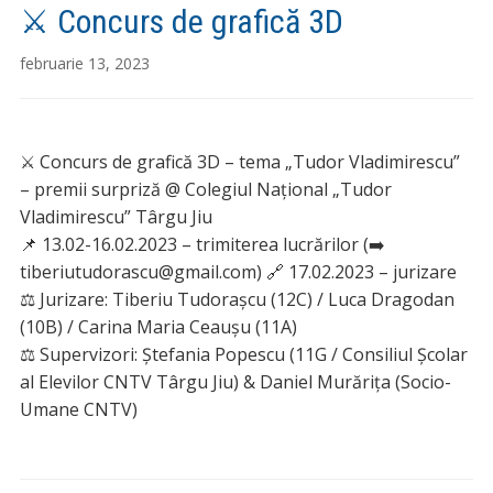
⚔️ Concurs de grafică 3D
februarie 13, 2023
⚔️ Concurs de grafică 3D – tema „Tudor Vladimirescu”
– premii surpriză @ Colegiul Național „Tudor
Vladimirescu” Târgu Jiu
📌 13.02-16.02.2023 – trimiterea lucrărilor (➡️
tiberiutudorascu@gmail.com) 🔗 17.02.2023 – jurizare
⚖️ Jurizare: Tiberiu Tudorașcu (12C) / Luca Dragodan
(10B) / Carina Maria Ceaușu (11A)
⚖️ Supervizori: Ștefania Popescu (11G / Consiliul Școlar
al Elevilor CNTV Târgu Jiu) & Daniel Murărița (Socio-
Umane CNTV)