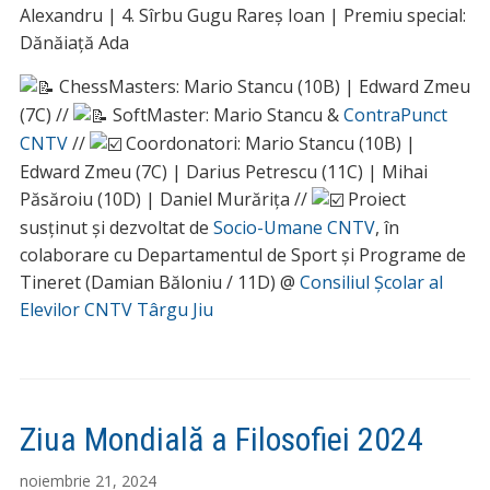
Alexandru | 4. Sîrbu Gugu Rareș Ioan | Premiu special:
Dănăiață Ada
ChessMasters: Mario Stancu (10B) | Edward Zmeu
(7C) //
SoftMaster: Mario Stancu &
ContraPunct
CNTV
//
Coordonatori: Mario Stancu (10B) |
Edward Zmeu (7C) | Darius Petrescu (11C) | Mihai
Păsăroiu (10D) | Daniel Murărița //
Proiect
susținut și dezvoltat de
Socio-Umane CNTV
, în
colaborare cu Departamentul de Sport și Programe de
Tineret (Damian Băloniu / 11D) @
Consiliul Școlar al
Elevilor CNTV Târgu Jiu
Ziua Mondială a Filosofiei 2024
noiembrie 21, 2024