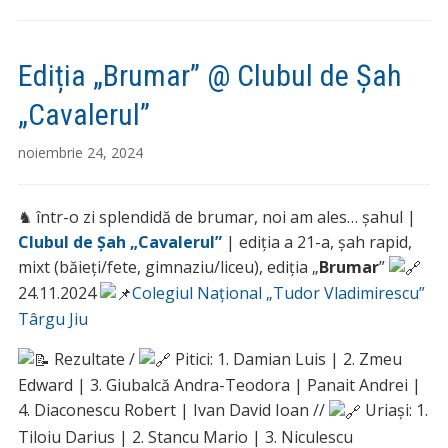
Ediția „Brumar” @ Clubul de Șah
„Cavalerul”
noiembrie 24, 2024
♞ într-o zi splendidă de brumar, noi am ales… șahul |
Clubul de Șah „Cavalerul”
| ediția a 21-a, șah rapid,
mixt (băieți/fete, gimnaziu/liceu), ediția „
Brumar
”
24.11.2024
Colegiul Național „Tudor Vladimirescu”
Târgu Jiu
Rezultate /
Pitici: 1. Damian Luis | 2. Zmeu
Edward | 3. Giubalcă Andra-Teodora | Panait Andrei |
4. Diaconescu Robert | Ivan David Ioan //
Uriași: 1.
Tiloiu Darius | 2. Stancu Mario | 3. Niculescu