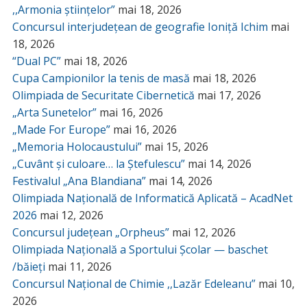
,,Armonia științelor”
mai 18, 2026
Concursul interjudețean de geografie Ioniță Ichim
mai
18, 2026
“Dual PC”
mai 18, 2026
Cupa Campionilor la tenis de masă
mai 18, 2026
Olimpiada de Securitate Cibernetică
mai 17, 2026
„Arta Sunetelor”
mai 16, 2026
„Made For Europe”
mai 16, 2026
„Memoria Holocaustului”
mai 15, 2026
„Cuvânt și culoare… la Ștefulescu”
mai 14, 2026
Festivalul „Ana Blandiana”
mai 14, 2026
Olimpiada Națională de Informatică Aplicată – AcadNet
2026
mai 12, 2026
Concursul județean „Orpheus”
mai 12, 2026
Olimpiada Națională a Sportului Școlar — baschet
/băieți
mai 11, 2026
Concursul Național de Chimie ,,Lazăr Edeleanu”
mai 10,
2026