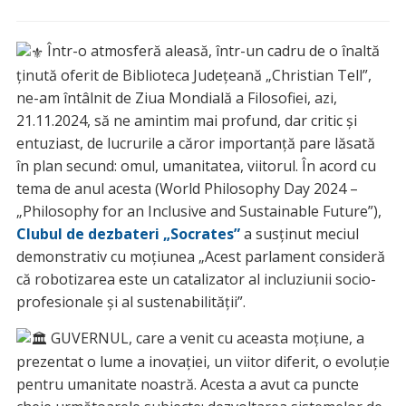
Într-o atmosferă aleasă, într-un cadru de o înaltă
ținută oferit de Biblioteca Județeană „Christian Tell”,
ne-am întâlnit de Ziua Mondială a Filosofiei, azi,
21.11.2024, să ne amintim mai profund, dar critic și
entuziast, de lucrurile a căror importanță pare lăsată
în plan secund: omul, umanitatea, viitorul. În acord cu
tema de anul acesta (World Philosophy Day 2024 –
„Philosophy for an Inclusive and Sustainable Future”),
Clubul de dezbateri „Socrates”
a susținut meciul
demonstrativ cu moțiunea „Acest parlament consideră
că robotizarea este un catalizator al incluziunii socio-
profesionale și al sustenabilității”.
GUVERNUL, care a venit cu aceasta moțiune, a
prezentat o lume a inovației, un viitor diferit, o evoluție
pentru umanitate noastră. Acesta a avut ca puncte