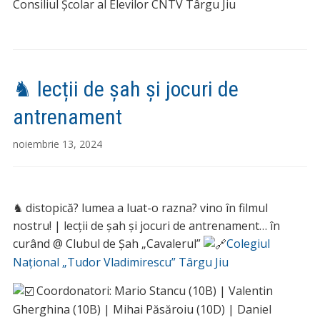
Consiliul Școlar al Elevilor CNTV Târgu Jiu
♞ lecții de șah și jocuri de
antrenament
noiembrie 13, 2024
♞ distopică? lumea a luat-o razna? vino în filmul
nostru! | lecții de șah și jocuri de antrenament… în
curând @ Clubul de Șah „Cavalerul”
Colegiul
Național „Tudor Vladimirescu” Târgu Jiu
Coordonatori: Mario Stancu (10B) | Valentin
Gherghina (10B) | Mihai Păsăroiu (10D) | Daniel