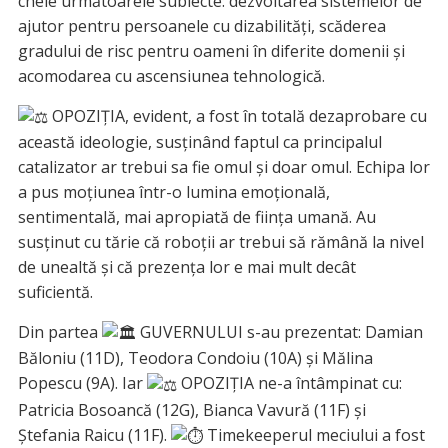
cheie următoarele subiecte: dezvoltarea sistemelor de
ajutor pentru persoanele cu dizabilități, scăderea
gradului de risc pentru oameni în diferite domenii şi
acomodarea cu ascensiunea tehnologică.
OPOZIȚIA, evident, a fost în totală dezaprobare cu
această ideologie, susținând faptul ca principalul
catalizator ar trebui sa fie omul și doar omul. Echipa lor
a pus moțiunea într-o lumina emoțională,
sentimentală, mai apropiată de ființa umană. Au
susținut cu tărie că roboții ar trebui să rămână la nivel
de unealtă şi că prezența lor e mai mult decât
suficientă.
Din partea
GUVERNULUI s-au prezentat: Damian
Băloniu (11D), Teodora Condoiu (10A) şi Mălina
Popescu (9A). Iar
OPOZIȚIA ne-a întâmpinat cu:
Patricia Bosoancă (12G), Bianca Vavură (11F) şi
Ştefania Raicu (11F).
Timekeeperul meciului a fost