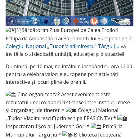
Sărbătorim Ziua Europei pe Calea Eroilor!
Echipa de Ambasadori ai Parlamentului European de la
Colegiul Național „Tudor Vladimirescu” Târgu Jiu
vă
invită la o zi dedicată unității, educației și distracției!
Duminică, pe 10 mai, ne întâlnim începând cu ora 12:00
pentru a celebra valorile europene prin activități
interactive și jocuri pline de premii.
Cine organizează? Acest eveniment este
rezultatul unei colaborări strânse între instituții cheie
și organizații de tineret: *
Colegiul Național
„Tudor Vladimirescu”(prin echipa EPAS CNTV) *
Inspectoratul Școlar Județean Gorj *
Primăria
Municipiului Târgu Jiu *
Biblioteca Județeană