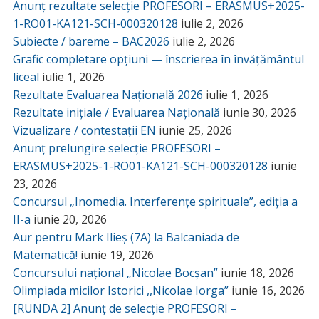
Anunț rezultate selecție PROFESORI – ERASMUS+2025-
1-RO01-KA121-SCH-000320128
iulie 2, 2026
Subiecte / bareme – BAC2026
iulie 2, 2026
Grafic completare opțiuni — înscrierea în învățământul
liceal
iulie 1, 2026
Rezultate Evaluarea Națională 2026
iulie 1, 2026
Rezultate inițiale / Evaluarea Națională
iunie 30, 2026
Vizualizare / contestații EN
iunie 25, 2026
Anunț prelungire selecție PROFESORI –
ERASMUS+2025-1-RO01-KA121-SCH-000320128
iunie
23, 2026
Concursul „Inomedia. Interferențe spirituale”, ediția a
II-a
iunie 20, 2026
Aur pentru Mark Ilieș (7A) la Balcaniada de
Matematică!
iunie 19, 2026
Concursului național „Nicolae Bocșan”
iunie 18, 2026
Olimpiada micilor Istorici ,,Nicolae Iorga”
iunie 16, 2026
[RUNDA 2] Anunț de selecție PROFESORI –