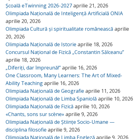
Școală eTwinning 2026-2027
aprilie 21, 2026
Olimpiada Națională de Inteligență Artificială ONIA
aprilie 20, 2026
Olimpiada Cultură și spiritualitate românească
aprilie
20, 2026
Olimpiada Națională de Istorie
aprilie 18, 2026
Concursul Național de Fizică „Constantin Sălceanu”
aprilie 18, 2026
„Diferiți, dar împreună!”
aprilie 16, 2026
One Classroom, Many Learners: The Art of Mixed-
Ability Teaching
aprilie 16, 2026
Olimpiada Națională de Geografie
aprilie 11, 2026
Olimpiada Națională de Limba Spaniolă
aprilie 10, 2026
Olimpiada Națională de Fizică
aprilie 10, 2026
«Chants, sons sur scène»
aprilie 9, 2026
Olimpiada Națională de Științe Socio-Umane —
disciplina filosofie
aprilie 9, 2026
Olimpiada Națională de Limba Engleză
aprilie 9, 2026