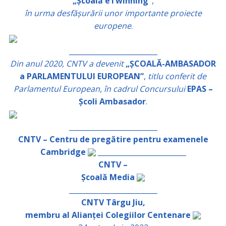
„Școală eTwinning”
,
în urma desfășurării unor importante proiecte
europene
.
_________________________
Din anul 2020, CNTV a devenit
„ȘCOALĂ-AMBASADOR
a PARLAMENTULUI EUROPEAN”
,
titlu conferit de
Parlamentul European, în cadrul Concursului
EPAS –
Școli Ambasador
.
_________________________
CNTV – Centru de pregătire pentru examenele
Cambridge
_________________________
CNTV –
Școală Media
_________________________
CNTV Târgu Jiu,
membru al Alianței Colegiilor Centenare