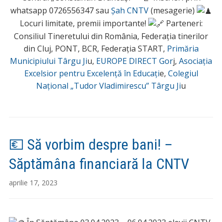
whatsapp 0726556347 sau
Șah CNTV
(mesagerie)
Locuri limitate, premii importante!
Parteneri:
Consiliul Tineretului din România, Federația tinerilor
din Cluj, PONT, BCR, Federația START,
Primăria
Municipiului Târgu Ji
u,
EUROPE DIRECT Gor
j,
Asociația
Excelsior pentru Excelență în Educați
e,
Colegiul
Național „Tudor Vladimirescu” Târgu Ji
u
💶 Să vorbim despre bani! –
Săptămâna financiară la CNTV
aprilie 17, 2023