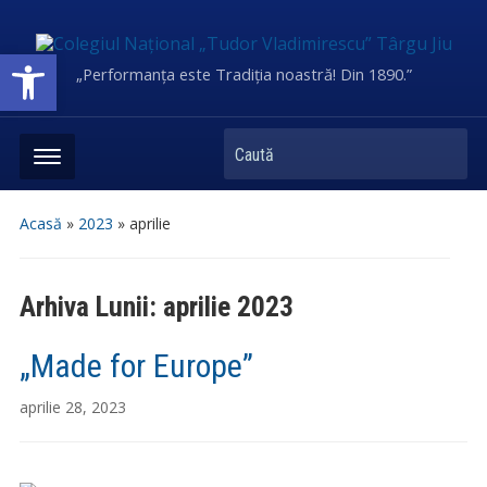
Deschide bara de unelte
„Performanța este Tradiția noastră! Din 1890.”
Caută
Acasă
»
2023
»
aprilie
Arhiva Lunii:
aprilie 2023
„Made for Europe”
aprilie 28, 2023