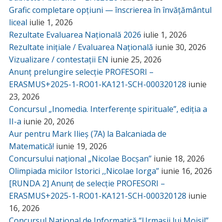
Grafic completare opțiuni — înscrierea în învățământul
liceal
iulie 1, 2026
Rezultate Evaluarea Națională 2026
iulie 1, 2026
Rezultate inițiale / Evaluarea Națională
iunie 30, 2026
Vizualizare / contestații EN
iunie 25, 2026
Anunț prelungire selecție PROFESORI –
ERASMUS+2025-1-RO01-KA121-SCH-000320128
iunie
23, 2026
Concursul „Inomedia. Interferențe spirituale”, ediția a
II-a
iunie 20, 2026
Aur pentru Mark Ilieș (7A) la Balcaniada de
Matematică!
iunie 19, 2026
Concursului național „Nicolae Bocșan”
iunie 18, 2026
Olimpiada micilor Istorici ,,Nicolae Iorga”
iunie 16, 2026
[RUNDA 2] Anunț de selecție PROFESORI –
ERASMUS+2025-1-RO01-KA121-SCH-000320128
iunie
16, 2026
Concursul Național de Informatică “Urmașii lui Moisil”