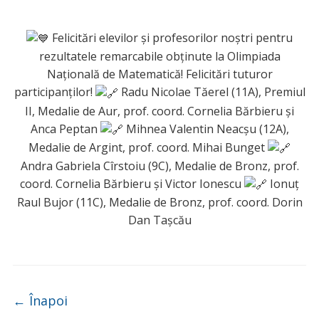
Felicitări elevilor și profesorilor noștri pentru
rezultatele remarcabile obținute la Olimpiada
Națională de Matematică! Felicitări tuturor
participanților!
Radu Nicolae Tăerel (11A), Premiul
II, Medalie de Aur, prof. coord. Cornelia Bărbieru și
Anca Peptan
Mihnea Valentin Neacşu (12A),
Medalie de Argint, prof. coord. Mihai Bunget
Andra Gabriela Cîrstoiu (9C), Medalie de Bronz, prof.
coord. Cornelia Bărbieru și Victor Ionescu
Ionuţ
Raul Bujor (11C), Medalie de Bronz, prof. coord. Dorin
Dan Tașcău
Navigare
←
Înapoi