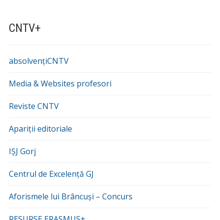
CNTV+
absolvențiCNTV
Media & Websites profesori
Reviste CNTV
Apariții editoriale
IȘJ Gorj
Centrul de Excelență GJ
Aforismele lui Brâncuși – Concurs
RESURSE ERASMUS+