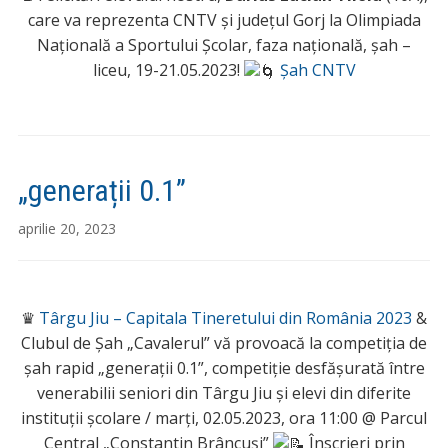
care va reprezenta CNTV și județul Gorj la Olimpiada
Națională a Sportului Școlar, faza națională, șah –
liceu, 19-21.05.2023!
Șah CNTV
„generații 0.1”
aprilie 20, 2023
♛
Târgu Jiu – Capitala Tineretului din România 2023
&
Clubul de Șah „Cavalerul” vă provoacă la competiția de
șah rapid „generații 0.1”, competiție desfășurată între
venerabilii seniori din Târgu Jiu și elevi din diferite
instituții școlare / marți, 02.05.2023, ora 11:00 @ Parcul
Central „Constantin Brâncuși”
Înscrieri prin