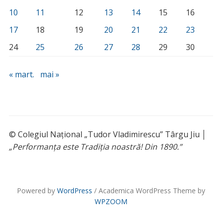
10
11
12
13
14
15
16
17
18
19
20
21
22
23
24
25
26
27
28
29
30
« mart.
mai »
© Colegiul Național „Tudor Vladimirescu” Târgu Jiu │
„Performanța este Tradiția noastră! Din 1890.”
Powered by
WordPress
/ Academica WordPress Theme by
WPZOOM