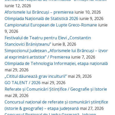
iunie 12, 2026
Aforismele lui Brâncuși – premierea
iunie 10, 2026
Olimpiada Națională de Statistică 2026
iunie 9, 2026
Campionatul European de Lupte Greco-Romane
iunie
9, 2026
Festivalul de Teatru pentru Elevi „Constantin
Stanciovici Brănișteanu”
iunie 8, 2026
Simpozionul Județean „Aforismele lui Brâncuși – izvor
al exprimării artistice” / Premierea
iunie 7, 2026
Olimpiada de Tehnologia Informației, etapa națională
mai 29, 2026
„Cititul dăunează grav inculturii”
mai 29, 2026
GO TALENT / 2026
mai 29, 2026
Referate și Comunicări Științifice / Geografie și Istorie
mai 28, 2026
Concursul național de referate și comunicări științifice
(istorie & geografie) – etapa județeană
mai 27, 2026
Concursul Regional de Limba Germană „Johann