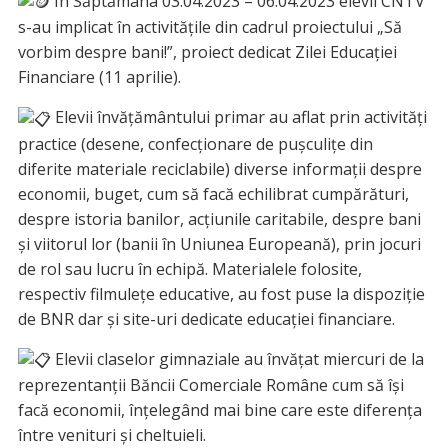
În Săptămâna 03.04.2023 – 06.04.2023 elevii CNTV
s-au implicat în activitățile din cadrul proiectului „Să
vorbim despre bani!”, proiect dedicat Zilei Educației
Financiare (11 aprilie).
Elevii învățământului primar au aflat prin activități
practice (desene, confecționare de pușculițe din
diferite materiale reciclabile) diverse informații despre
economii, buget, cum să facă echilibrat cumpărături,
despre istoria banilor, acțiunile caritabile, despre bani
și viitorul lor (banii în Uniunea Europeană), prin jocuri
de rol sau lucru în echipă. Materialele folosite,
respectiv filmulețe educative, au fost puse la dispoziție
de BNR dar și site-uri dedicate educației financiare.
Elevii claselor gimnaziale au învățat miercuri de la
reprezentanții Băncii Comerciale Române cum să își
facă economii, înțelegând mai bine care este diferența
între venituri și cheltuieli.