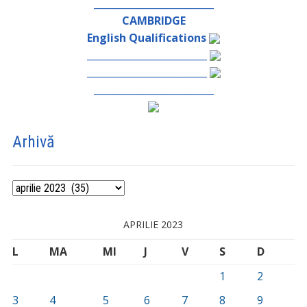
_________________________
CAMBRIDGE
English Qualifications
_________________________
_________________________
_________________________
Arhivă
Arhivă
APRILIE 2023
L
MA
MI
J
V
S
D
1
2
3
4
5
6
7
8
9