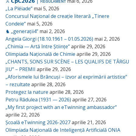
⚔️ 𝗖𝗽𝗖𝟮𝟬𝟮𝟲 | Rᴇɢᴜʟᴀᴍᴇɴᴛ
mai 6, 2026
„La Pléiade”
mai 5, 2026
Concursul Național de creație literară „Tinere
Condeie”
mai 5, 2026
♞ „generații4”
mai 2, 2026
Angela Giorgi (18.10.1961 – 01.05.2026)
mai 2, 2026
„Chimia — Artă între Științe”
aprilie 29, 2026
Olimpiada Națională de Chimie
aprilie 29, 2026
„CHANTS, SONS SUR SCÈNE – LES QUALIFS DE TÂRGU
JIU” – PREMII
aprilie 29, 2026
„Aforismele lui Brâncuși – izvor al exprimării artistice”
– rezultate
aprilie 28, 2026
Protegez la nature
aprilie 28, 2026
Petru Rădulea (1931 — 2026)
aprilie 27, 2026
„My first project with an eTwinning ambassador”
aprilie 22, 2026
Școală eTwinning 2026-2027
aprilie 21, 2026
Olimpiada Națională de Inteligență Artificială ONIA