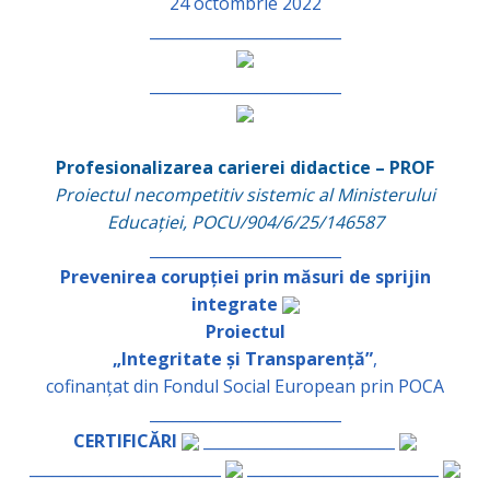
24 octombrie 2022
_________________________
_________________________
Profesionalizarea carierei didactice – PROF
Proiectul necompetitiv sistemic al Ministerului
Educației, POCU/904/6/25/146587
_________________________
Prevenirea corupției prin măsuri de sprijin
integrate
Proiectul
„Integritate și Transparență”
,
cofinanțat din Fondul Social European prin POCA
_________________________
CERTIFICĂRI
_________________________
_________________________
_________________________