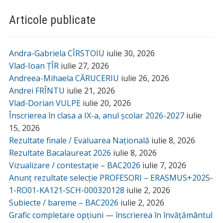
Articole publicate
Andra-Gabriela CÎRSTOIU
iulie 30, 2026
Vlad-Ioan ȚÎR
iulie 27, 2026
Andreea-Mihaela CĂRUCERIU
iulie 26, 2026
Andrei FRÎNTU
iulie 21, 2026
Vlad-Dorian VULPE
iulie 20, 2026
Înscrierea în clasa a IX-a, anul școlar 2026-2027
iulie
15, 2026
Rezultate finale / Evaluarea Națională
iulie 8, 2026
Rezultate Bacalaureat 2026
iulie 8, 2026
Vizualizare / contestație – BAC2026
iulie 7, 2026
Anunț rezultate selecție PROFESORI – ERASMUS+2025-
1-RO01-KA121-SCH-000320128
iulie 2, 2026
Subiecte / bareme – BAC2026
iulie 2, 2026
Grafic completare opțiuni — înscrierea în învățământul