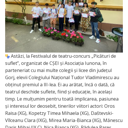
Astăzi, la Festivalul de teatru-concurs „Picături de
suflet”, organizat de CȘEI și Asociația Iunona, în
parteneriat cu mai multe colegii și licee din județul
Gorj, elevii Colegiului Național Tudor Vladimirescu au
obținut premiul a lII-lea. Ei au arătat, încă o dată, că
teatrul deschide suflete, fiind și educație, în același
timp. Le mulțumim pentru toată implicarea, pasiunea
și interesul lor deosebit, tinerilor viitori actori: Oros
Raisa (XG), Kopetzy Timea Mihaela (XG), Daštevski-
Vîlceanu Clara (IXG), Mirea Maria-Bianca (XG), Mănescu
Daris Mihai (IX C), Nica Bianca (XG), Rădulea Rareş