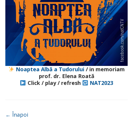
Noaptea Albă a Tudorului
/ in memoriam
prof. dr. Elena Roată
Click / play / refresh
NAT2023
Navigare
←
Înapoi