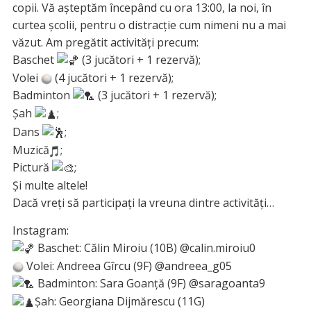
copii. Vă așteptăm începând cu ora 13:00, la noi, în
curtea școlii, pentru o distracție cum nimeni nu a mai
văzut. Am pregătit activități precum:
Baschet
(3 jucători + 1 rezervă);
Volei
(4 jucători + 1 rezervă);
Badminton
(3 jucători + 1 rezervă);
Șah
;
Dans
;
Muzică
;
Pictură
;
Și multe altele!
Dacă vreți să participați la vreuna dintre activități…
Instagram:
Baschet: Călin Miroiu (10B) @calin.miroiu0
Volei: Andreea Gîrcu (9F) @andreea_g05
Badminton: Sara Goanță (9F) @saragoanta9
Șah: Georgiana Dijmărescu (11G)