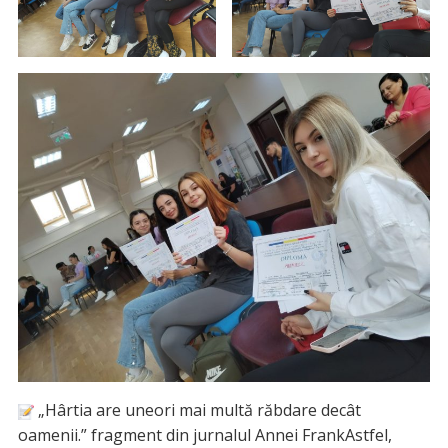
„Hârtia are uneori mai multă răbdare decât
oamenii.” fragment din jurnalul Annei FrankAstfel,