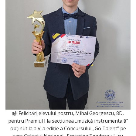
Felicitări elevului nostru, Mihai Georgescu, 8D,
pentru Premiul I la secțiunea „muzică instrumentală”
obținut la a V-a ediţie a Concursului „Go Talent” pe
care Colegiul Naţional „Ecaterina Teodoroiu’’, cu