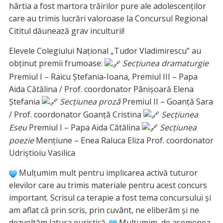
hârtia a fost martora trăirilor pure ale adolescenților
care au trimis lucrări valoroase la Concursul Regional
Cititul dăunează grav inculturii!
Elevele Colegiului Național „Tudor Vladimirescu” au
obținut premii frumoase:
Secțiunea dramaturgie
Premiul I – Raicu Ștefania-Ioana, Premiul III – Papa
Aida Cătălina / Prof. coordonator Pânișoară Elena
Ștefania
Secțiunea proză
Premiul II – Goanță Sara
/ Prof. coordonator Goanță Cristina
Secțiunea
Eseu
Premiul I – Papa Aida Cătălina
Secțiunea
poezie
Mențiune – Enea Raluca Eliza Prof. coordonator
Udriștioiu Vasilica
Mulțumim mult pentru implicarea activă tuturor
elevilor care au trimis materiale pentru acest concurs
important. Scrisul ca terapie a fost tema concursului și
am aflat că prin scris, prin cuvânt, ne eliberăm și ne
dezvoltăm latura euristică.
Mulțumim, de asemenea,