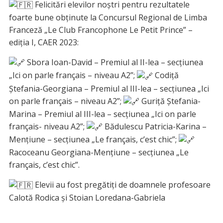
Felicitări elevilor noștri pentru rezultatele
foarte bune obținute la Concursul Regional de Limba
Franceză „Le Club Francophone Le Petit Prince” –
ediția I, CAER 2023:
Sbora Ioan-David – Premiul al II-lea – secțiunea
„Ici on parle français – niveau A2”;
Codiță
Ștefania-Georgiana – Premiul al III-lea – secțiunea „Ici
on parle français – niveau A2”;
Guriță Ștefania-
Marina – Premiul al III-lea – secțiunea „Ici on parle
français- niveau A2”;
Bădulescu Patricia-Karina –
Mențiune – secțiunea „Le français, c’est chic”;
Racoceanu Georgiana-Mențiune – secțiunea „Le
français, c’est chic”.
Elevii au fost pregătiți de doamnele profesoare
Calotă Rodica și Stoian Loredana-Gabriela