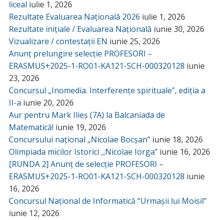
liceal
iulie 1, 2026
Rezultate Evaluarea Națională 2026
iulie 1, 2026
Rezultate inițiale / Evaluarea Națională
iunie 30, 2026
Vizualizare / contestații EN
iunie 25, 2026
Anunț prelungire selecție PROFESORI –
ERASMUS+2025-1-RO01-KA121-SCH-000320128
iunie
23, 2026
Concursul „Inomedia. Interferențe spirituale”, ediția a
II-a
iunie 20, 2026
Aur pentru Mark Ilieș (7A) la Balcaniada de
Matematică!
iunie 19, 2026
Concursului național „Nicolae Bocșan”
iunie 18, 2026
Olimpiada micilor Istorici ,,Nicolae Iorga”
iunie 16, 2026
[RUNDA 2] Anunț de selecție PROFESORI –
ERASMUS+2025-1-RO01-KA121-SCH-000320128
iunie
16, 2026
Concursul Național de Informatică “Urmașii lui Moisil”
iunie 12, 2026