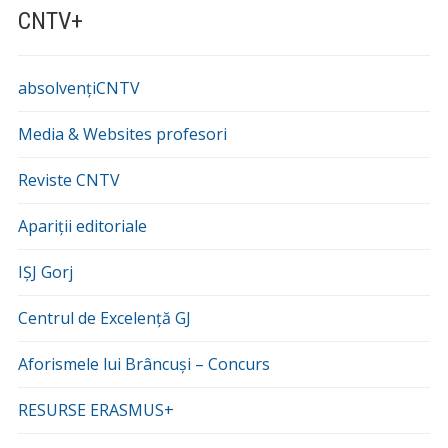
CNTV+
absolvențiCNTV
Media & Websites profesori
Reviste CNTV
Apariții editoriale
IȘJ Gorj
Centrul de Excelență GJ
Aforismele lui Brâncuși – Concurs
RESURSE ERASMUS+