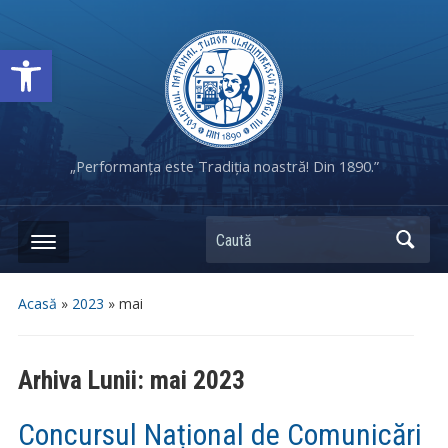
Deschide bara de unelte
„Performanța este Tradiția noastră! Din 1890.”
Caută
Acasă
»
2023
»
mai
Arhiva Lunii:
mai 2023
Concursul Național de Comunicări