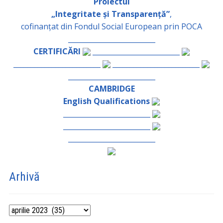
Proiectul
„Integritate și Transparență”
,
cofinanțat din Fondul Social European prin POCA
_________________________
CERTIFICĂRI
_________________________
_________________________
_________________________
_________________________
CAMBRIDGE
English Qualifications
_________________________
_________________________
_________________________
Arhivă
Arhivă