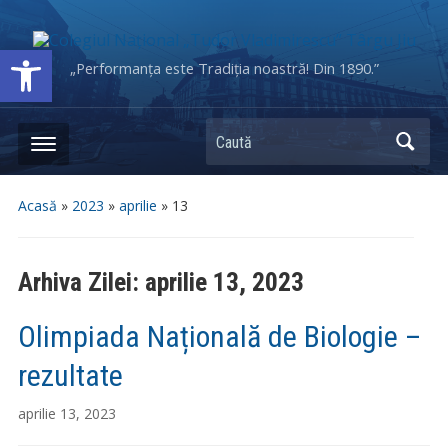
Deschide bara de unelte
„Performanța este Tradiția noastră! Din 1890.”
Caută
Acasă
»
2023
»
aprilie
»
13
Arhiva Zilei:
aprilie 13, 2023
Olimpiada Națională de Biologie –
rezultate
aprilie 13, 2023