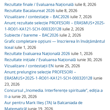
Rezultate finale / Evaluarea Națională
iulie 8, 2026
Rezultate Bacalaureat 2026
iulie 8, 2026
Vizualizare / contestație – BAC2026
iulie 7, 2026
Anunț rezultate selecție PROFESORI – ERASMUS+2025-
1-RO01-KA121-SCH-000320128
iulie 2, 2026
Subiecte / bareme – BAC2026
iulie 2, 2026
Grafic completare opțiuni — înscrierea în învățământul
liceal
iulie 1, 2026
Rezultate Evaluarea Națională 2026
iulie 1, 2026
Rezultate inițiale / Evaluarea Națională
iunie 30, 2026
Vizualizare / contestații EN
iunie 25, 2026
Anunț prelungire selecție PROFESORI –
ERASMUS+2025-1-RO01-KA121-SCH-000320128
iunie
23, 2026
Concursul „Inomedia. Interferențe spirituale”, ediția a
II-a
iunie 20, 2026
Aur pentru Mark Ilieș (7A) la Balcaniada de
Matematică!
iunie 19, 2026