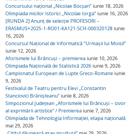
Concursului național „Nicolae Bocșan”
iunie 18, 2026
Olimpiada micilor Istorici ,,Nicolae Iorga”
iunie 16, 2026
[RUNDA 2] Anunț de selecție PROFESORI –
ERASMUS+2025-1-RO01-KA121-SCH-000320128
iunie
16, 2026
Concursul Național de Informatică “Urmașii lui Moisil”
iunie 12, 2026
Aforismele lui Brâncuși – premierea
iunie 10, 2026
Olimpiada Națională de Statistică 2026
iunie 9, 2026
Campionatul European de Lupte Greco-Romane
iunie
9, 2026
Festivalul de Teatru pentru Elevi „Constantin
Stanciovici Brănișteanu”
iunie 8, 2026
Simpozionul Județean „Aforismele lui Brâncuși – izvor
al exprimării artistice” / Premierea
iunie 7, 2026
Olimpiada de Tehnologia Informației, etapa națională
mai 29, 2026
„Cititul dăunează grav inculturii”
mai 29, 2026