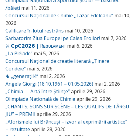
Olimpiada Națională a Sportului Școlar — baschet
/băieți
mai 11, 2026
Concursul Național de Chimie ,,Lazăr Edeleanu”
mai 10,
2026
Calificare în lotul restrâns
mai 10, 2026
Sărbătorim Ziua Europei pe Calea Eroilor!
mai 7, 2026
⚔️ 𝗖𝗽𝗖𝟮𝟬𝟮𝟲 | Rᴇɢᴜʟᴀᴍᴇɴᴛ
mai 6, 2026
„La Pléiade”
mai 5, 2026
Concursul Național de creație literară „Tinere
Condeie”
mai 5, 2026
♞ „generații4”
mai 2, 2026
Angela Giorgi (18.10.1961 – 01.05.2026)
mai 2, 2026
„Chimia — Artă între Științe”
aprilie 29, 2026
Olimpiada Națională de Chimie
aprilie 29, 2026
„CHANTS, SONS SUR SCÈNE – LES QUALIFS DE TÂRGU
JIU” – PREMII
aprilie 29, 2026
„Aforismele lui Brâncuși – izvor al exprimării artistice”
– rezultate
aprilie 28, 2026