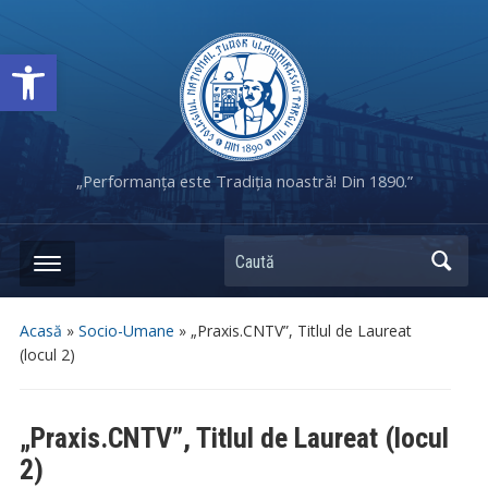
Deschide bara de unelte
„Performanța este Tradiția noastră! Din 1890.”
Caută
Acasă
»
Socio-Umane
»
„Praxis.CNTV”, Titlul de Laureat
(locul 2)
„Praxis.CNTV”, Titlul de Laureat (locul
2)