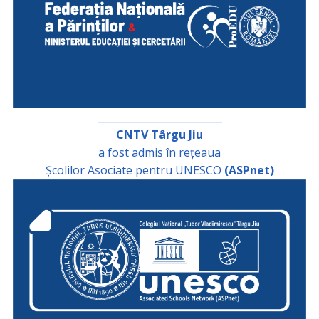
_________________________
CNTV Târgu Jiu
a fost admis în rețeaua
Școlilor Asociate pentru UNESCO
(ASPnet)