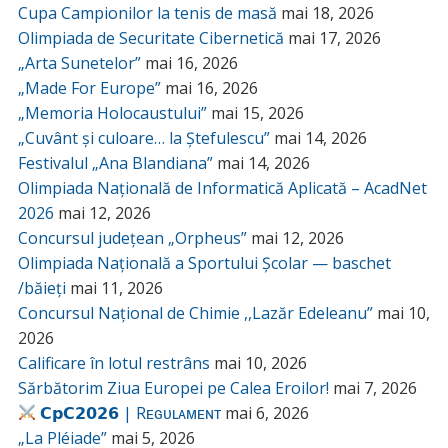
Cupa Campionilor la tenis de masă
mai 18, 2026
Olimpiada de Securitate Cibernetică
mai 17, 2026
„Arta Sunetelor”
mai 16, 2026
„Made For Europe”
mai 16, 2026
„Memoria Holocaustului”
mai 15, 2026
„Cuvânt și culoare… la Ștefulescu”
mai 14, 2026
Festivalul „Ana Blandiana”
mai 14, 2026
Olimpiada Națională de Informatică Aplicată – AcadNet
2026
mai 12, 2026
Concursul județean „Orpheus”
mai 12, 2026
Olimpiada Națională a Sportului Școlar — baschet
/băieți
mai 11, 2026
Concursul Național de Chimie ,,Lazăr Edeleanu”
mai 10,
2026
Calificare în lotul restrâns
mai 10, 2026
Sărbătorim Ziua Europei pe Calea Eroilor!
mai 7, 2026
𝗖𝗽𝗖𝟮𝟬𝟮𝟲 | Rᴇɢᴜʟᴀᴍᴇɴᴛ
mai 6, 2026
„La Pléiade”
mai 5, 2026