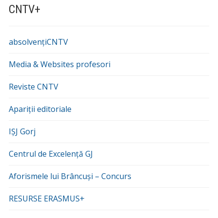
CNTV+
absolvențiCNTV
Media & Websites profesori
Reviste CNTV
Apariții editoriale
IȘJ Gorj
Centrul de Excelență GJ
Aforismele lui Brâncuși – Concurs
RESURSE ERASMUS+