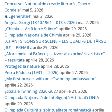
Concursul Național de creație literară „Tinere
Condeie”
mai 5, 2026
♞ „generații4”
mai 2, 2026
Angela Giorgi (18.10.1961 – 01.05.2026)
mai 2, 2026
„Chimia — Artă între Științe”
aprilie 29, 2026
Olimpiada Națională de Chimie
aprilie 29, 2026
„CHANTS, SONS SUR SCÈNE – LES QUALIFS DE TÂRGU
JIU” – PREMII
aprilie 29, 2026
„Aforismele lui Brâncuși – izvor al exprimării artistice”
– rezultate
aprilie 28, 2026
Protegez la nature
aprilie 28, 2026
Petru Rădulea (1931 — 2026)
aprilie 27, 2026
„My first project with an eTwinning ambassador”
aprilie 22, 2026
Școală eTwinning 2026-2027
aprilie 21, 2026
Olimpiada Națională de Inteligență Artificială ONIA
aprilie 20, 2026
Olimpiada Cultură și spiritualitate românească
aprilie