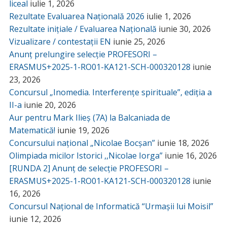
liceal
iulie 1, 2026
Rezultate Evaluarea Națională 2026
iulie 1, 2026
Rezultate inițiale / Evaluarea Națională
iunie 30, 2026
Vizualizare / contestații EN
iunie 25, 2026
Anunț prelungire selecție PROFESORI –
ERASMUS+2025-1-RO01-KA121-SCH-000320128
iunie
23, 2026
Concursul „Inomedia. Interferențe spirituale”, ediția a
II-a
iunie 20, 2026
Aur pentru Mark Ilieș (7A) la Balcaniada de
Matematică!
iunie 19, 2026
Concursului național „Nicolae Bocșan”
iunie 18, 2026
Olimpiada micilor Istorici ,,Nicolae Iorga”
iunie 16, 2026
[RUNDA 2] Anunț de selecție PROFESORI –
ERASMUS+2025-1-RO01-KA121-SCH-000320128
iunie
16, 2026
Concursul Național de Informatică “Urmașii lui Moisil”
iunie 12, 2026