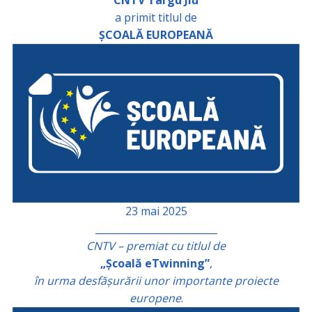
a primit titlul de
ȘCOALĂ EUROPEANĂ
23 mai 2025
_________________________
CNTV – premiat cu titlul de
„Școală eTwinning”
,
în urma desfășurării unor importante proiecte
europene
.