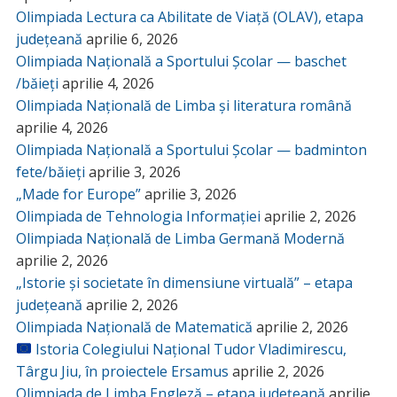
Olimpiada Lectura ca Abilitate de Viață (OLAV), etapa
județeană
aprilie 6, 2026
Olimpiada Națională a Sportului Școlar — baschet
/băieți
aprilie 4, 2026
Olimpiada Națională de Limba și literatura română
aprilie 4, 2026
Olimpiada Națională a Sportului Școlar — badminton
fete/băieți
aprilie 3, 2026
„Made for Europe”
aprilie 3, 2026
Olimpiada de Tehnologia Informației
aprilie 2, 2026
Olimpiada Națională de Limba Germană Modernă
aprilie 2, 2026
„Istorie și societate în dimensiune virtuală” – etapa
județeană
aprilie 2, 2026
Olimpiada Națională de Matematică
aprilie 2, 2026
Istoria Colegiului Național Tudor Vladimirescu,
Târgu Jiu, în proiectele Ersamus
aprilie 2, 2026
Olimpiada de Limba Engleză – etapa județeană
aprilie