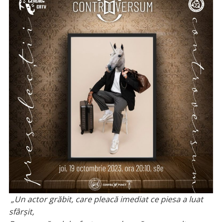
„Un actor grăbit, care pleacă imediat ce piesa a luat
sfârșit,