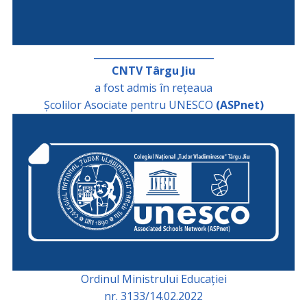
_________________________
CNTV Târgu Jiu
a fost admis în rețeaua
Școlilor Asociate pentru UNESCO
(ASPnet)
Ordinul Ministrului Educației
nr. 3133/14.02.2022