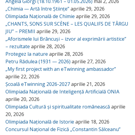
Angela Giorgi (18.10.1961 – 01.05.2026)
mai 2, 2026
„Chimia — Artă între Științe”
aprilie 29, 2026
Olimpiada Națională de Chimie
aprilie 29, 2026
„CHANTS, SONS SUR SCÈNE – LES QUALIFS DE TÂRGU
JIU” – PREMII
aprilie 29, 2026
„Aforismele lui Brâncuși – izvor al exprimării artistice”
– rezultate
aprilie 28, 2026
Protegez la nature
aprilie 28, 2026
Petru Rădulea (1931 — 2026)
aprilie 27, 2026
„My first project with an eTwinning ambassador”
aprilie 22, 2026
Școală eTwinning 2026-2027
aprilie 21, 2026
Olimpiada Națională de Inteligență Artificială ONIA
aprilie 20, 2026
Olimpiada Cultură și spiritualitate românească
aprilie
20, 2026
Olimpiada Națională de Istorie
aprilie 18, 2026
Concursul Național de Fizică „Constantin Sălceanu”