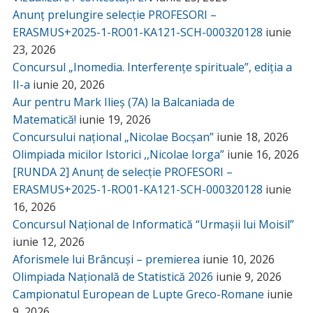
Anunț prelungire selecție PROFESORI –
ERASMUS+2025-1-RO01-KA121-SCH-000320128
iunie
23, 2026
Concursul „Inomedia. Interferențe spirituale”, ediția a
II-a
iunie 20, 2026
Aur pentru Mark Ilieș (7A) la Balcaniada de
Matematică!
iunie 19, 2026
Concursului național „Nicolae Bocșan”
iunie 18, 2026
Olimpiada micilor Istorici ,,Nicolae Iorga”
iunie 16, 2026
[RUNDA 2] Anunț de selecție PROFESORI –
ERASMUS+2025-1-RO01-KA121-SCH-000320128
iunie
16, 2026
Concursul Național de Informatică “Urmașii lui Moisil”
iunie 12, 2026
Aforismele lui Brâncuși – premierea
iunie 10, 2026
Olimpiada Națională de Statistică 2026
iunie 9, 2026
Campionatul European de Lupte Greco-Romane
iunie
9, 2026