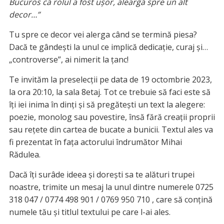
Bucuros că rolul a fost ușor, aleargă spre un alt
decor…”
Tu spre ce decor vei alerga când se termină piesa?
Dacă te gândești la unul ce implică dedicație, curaj și…
„controverse”, ai nimerit la țanc!
Te invităm la preselecții pe data de 19 octombrie 2023,
la ora 20:10, la sala 8etaj. Tot ce trebuie să faci este să
îți iei inima în dinți și să pregătești un text la alegere:
poezie, monolog sau povestire, însă fără creații proprii
sau rețete din cartea de bucate a bunicii. Textul ales va
fi prezentat în fața actorului îndrumător Mihai
Rădulea.
Dacă îți surâde ideea și dorești sa te alături trupei
noastre, trimite un mesaj la unul dintre numerele 0725
318 047 / 0774 498 901 / 0769 950 710 , care să conțină
numele tău și titlul textului pe care l-ai ales.