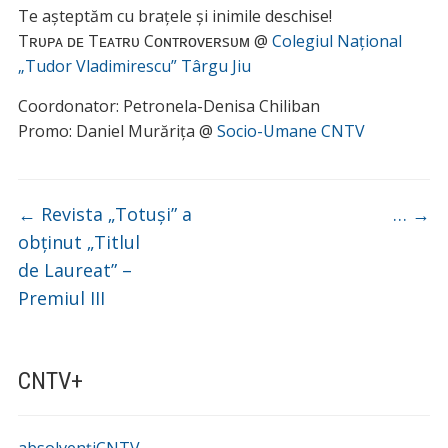
Te așteptăm cu brațele și inimile deschise!
Tʀᴜᴘᴀ ᴅᴇ Tᴇᴀᴛʀᴜ Cᴏɴᴛʀᴏᴠᴇʀsᴜᴍ @
Colegiul Național
„Tudor Vladimirescu” Târgu Jiu
Coordonator: Petronela-Denisa Chiliban
Promo: Daniel Murărița @
Socio-Umane CNTV
←
Revista „Totuși” a
…
→
obținut „Titlul
de Laureat” –
Premiul III
CNTV+