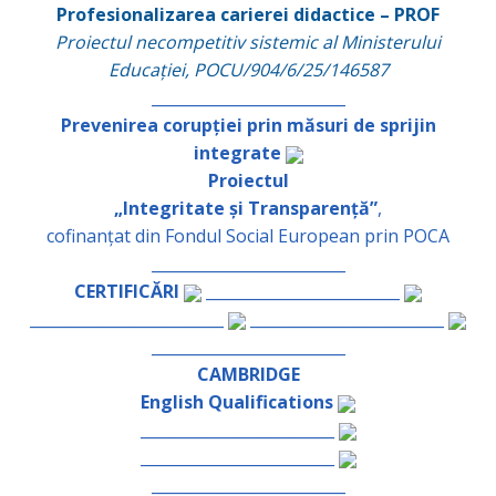
Profesionalizarea carierei didactice – PROF
Proiectul necompetitiv sistemic al Ministerului
Educației, POCU/904/6/25/146587
_________________________
Prevenirea corupției prin măsuri de sprijin
integrate
Proiectul
„Integritate și Transparență”
,
cofinanțat din Fondul Social European prin POCA
_________________________
CERTIFICĂRI
_________________________
_________________________
_________________________
_________________________
CAMBRIDGE
English Qualifications
_________________________
_________________________
_________________________