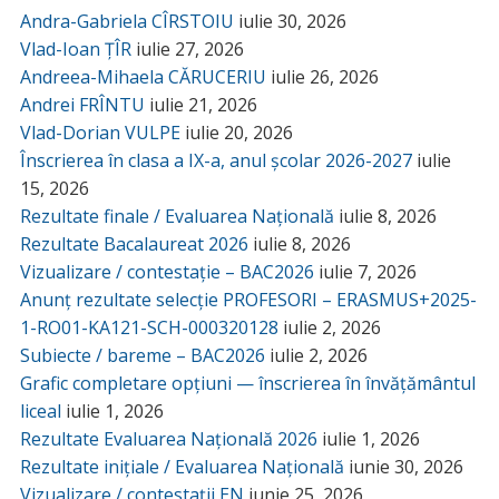
Andra-Gabriela CÎRSTOIU
iulie 30, 2026
Vlad-Ioan ȚÎR
iulie 27, 2026
Andreea-Mihaela CĂRUCERIU
iulie 26, 2026
Andrei FRÎNTU
iulie 21, 2026
Vlad-Dorian VULPE
iulie 20, 2026
Înscrierea în clasa a IX-a, anul școlar 2026-2027
iulie
15, 2026
Rezultate finale / Evaluarea Națională
iulie 8, 2026
Rezultate Bacalaureat 2026
iulie 8, 2026
Vizualizare / contestație – BAC2026
iulie 7, 2026
Anunț rezultate selecție PROFESORI – ERASMUS+2025-
1-RO01-KA121-SCH-000320128
iulie 2, 2026
Subiecte / bareme – BAC2026
iulie 2, 2026
Grafic completare opțiuni — înscrierea în învățământul
liceal
iulie 1, 2026
Rezultate Evaluarea Națională 2026
iulie 1, 2026
Rezultate inițiale / Evaluarea Națională
iunie 30, 2026
Vizualizare / contestații EN
iunie 25, 2026