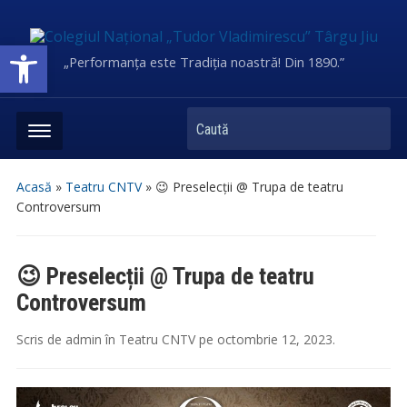
Deschide bara de unelte
„Performanța este Tradiția noastră! Din 1890.”
Caută
Acasă
»
Teatru CNTV
»
😉 Preselecții @ Trupa de teatru
Controversum
😉 Preselecții @ Trupa de teatru
Controversum
Scris de
admin
în
Teatru CNTV
pe
octombrie 12, 2023
.