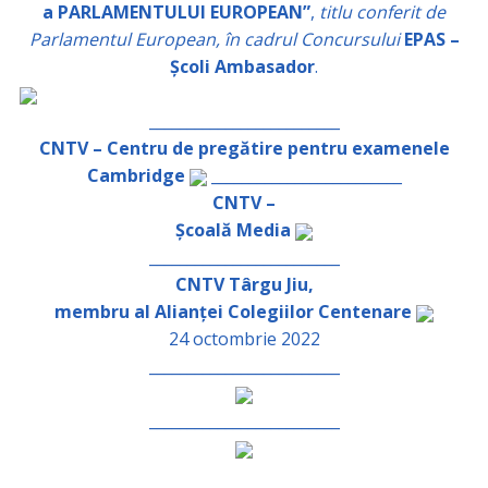
a PARLAMENTULUI EUROPEAN”
,
titlu conferit de
Parlamentul European, în cadrul Concursului
EPAS –
Școli Ambasador
.
_________________________
CNTV – Centru de pregătire pentru examenele
Cambridge
_________________________
CNTV –
Școală Media
_________________________
CNTV Târgu Jiu,
membru al Alianței Colegiilor Centenare
24 octombrie 2022
_________________________
_________________________