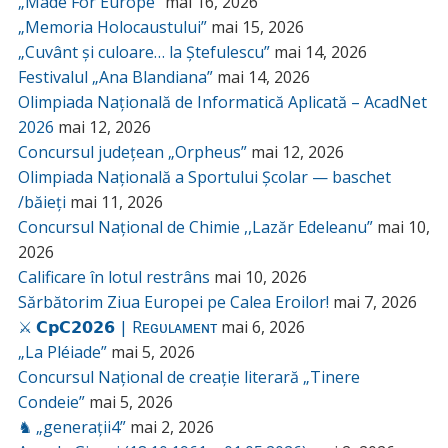
„Made For Europe”
mai 16, 2026
„Memoria Holocaustului”
mai 15, 2026
„Cuvânt și culoare… la Ștefulescu”
mai 14, 2026
Festivalul „Ana Blandiana”
mai 14, 2026
Olimpiada Națională de Informatică Aplicată – AcadNet
2026
mai 12, 2026
Concursul județean „Orpheus”
mai 12, 2026
Olimpiada Națională a Sportului Școlar — baschet
/băieți
mai 11, 2026
Concursul Național de Chimie ,,Lazăr Edeleanu”
mai 10,
2026
Calificare în lotul restrâns
mai 10, 2026
Sărbătorim Ziua Europei pe Calea Eroilor!
mai 7, 2026
⚔️ 𝗖𝗽𝗖𝟮𝟬𝟮𝟲 | Rᴇɢᴜʟᴀᴍᴇɴᴛ
mai 6, 2026
„La Pléiade”
mai 5, 2026
Concursul Național de creație literară „Tinere
Condeie”
mai 5, 2026
♞ „generații4”
mai 2, 2026