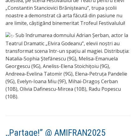
acestea, pe scena Festivalului de Teatru pentru Elevi
„Constantin Stanciovici Brănișteanu”, trupa școlii
noastre a demonstrat că arta făcută din pasiune nu
are limite, câștigând binemeritat Trofeul Festivalului!
Sub îndrumarea domnului Adrian Șerban, actor la
Teatrul Dramatic „Elvira Godeanu”, elevii noștri au
transformat scena într-un spațiu al magiei. Distribuția:
Natalia-Sophia Ştefănescu (9G), Melisa-Emanuela
Georgescu (9G), Aneliss-Elena Stoichiţoiu (9G),
Andreea-Evelina Tatomir (9G), Elena-Petruţa Pandelie
(9G), Evelyn-Ioana Miu (9F), Mihai-Dragoş Cerban
(10B), Olivia Dafinescu-Mircea (10B), Radu Popescu
(10B).
,,Partage!” @ AMIFRAN2025