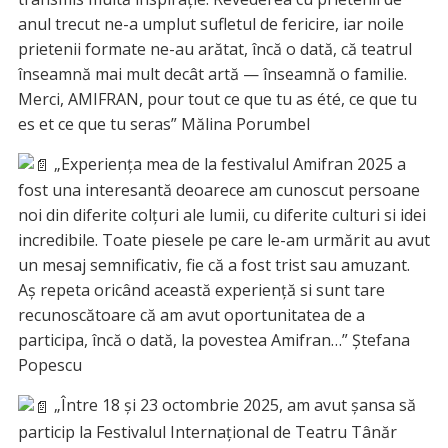
anul trecut ne-a umplut sufletul de fericire, iar noile
prietenii formate ne-au arătat, încă o dată, că teatrul
înseamnă mai mult decât artă — înseamnă o familie.
Merci, AMIFRAN, pour tout ce que tu as été, ce que tu
es et ce que tu seras” Mălina Porumbel
„Experiența mea de la festivalul Amifran 2025 a
fost una interesantă deoarece am cunoscut persoane
noi din diferite colțuri ale lumii, cu diferite culturi si idei
incredibile. Toate piesele pe care le-am urmărit au avut
un mesaj semnificativ, fie că a fost trist sau amuzant.
Aș repeta oricând această experiență si sunt tare
recunoscătoare că am avut oportunitatea de a
participa, încă o dată, la povestea Amifran…” Ștefana
Popescu
„Între 18 și 23 octombrie 2025, am avut șansa să
particip la Festivalul Internațional de Teatru Tânăr