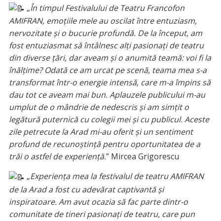
„
În timpul Festivalului de Teatru Francofon
AMIFRAN, emoțiile mele au oscilat între entuziasm,
nervozitate și o bucurie profundă. De la început, am
fost entuziasmat să întâlnesc alți pasionați de teatru
din diverse țări, dar aveam și o anumită teamă: voi fi la
înălțime? Odată ce am urcat pe scenă, teama mea s-a
transformat într-o energie intensă, care m-a împins să
dau tot ce aveam mai bun. Aplauzele publicului m-au
umplut de o mândrie de nedescris și am simțit o
legătură puternică cu colegii mei și cu publicul. Aceste
zile petrecute la Arad mi-au oferit și un sentiment
profund de recunoștință pentru oportunitatea de a
trăi o astfel de experiență.
” Mircea Grigorescu
„
Experiența mea la festivalul de teatru AMIFRAN
de la Arad a fost cu adevărat captivantă și
inspiratoare. Am avut ocazia să fac parte dintr-o
comunitate de tineri pasionați de teatru, care pun