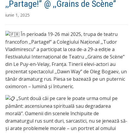
,,Partage!” @ ,,Grains de Scène”
iunie 1, 2025
În perioada 19-26 mai 2025, trupa de teatru
francofon ,,Partage!” a Colegiului Național ,,Tudor
Vladimirescu” a participat la cea de-a 29-a ediție a
Festivalului In
ternațional de Teatru ,,Grains de Scène”
din Le Puy-en-Velay, Franța. Tinerii elevi-actori au
prezentat spectacolul ,,Dawn Way” de Oleg Bogaev, un
tânăr dramaturg rus. Piesa se bazează pe un puternic
oximoron – lumină și întuneric.
„Sunt două căi pe care le poate urma omul pe
pământ: ascensiunea spirituală sau degradarea
morală”. Oamenii din scenele închipuite de
dramaturgul rus sunt duri, sarcastici, nu se jenează să-
și arate problemele morale – un portret al omului