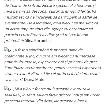
de Teatru de la Arad! Fiecare spectacol a fost unic și
mi-a permis să descopăr culturi și emoții diferite. Vă
mulțumesc că ne încurajați să participăm la astfel de
evenimente! De asemenea, mi-a plăcut să mă simt ca
un actor timp de cinci zile. Aștept cu nerăbdare să
particip la următoarea ediție și să-mi revăd noii
prieteni.
” Mălina Porumbel
„
A fost o săptămână frumoasă, plină de
creativitate și joc, din care am plecat cu numeroase
amintiri frumoase, experiențe noi și prietenii de preț.
Sunt foarte recunoscătoare pentru această experiență
și sper ca anul viitor să fie cel puțin la fel de interesant
ca acesta.
” Diana Matei
„
Mi-a plăcut foarte mult această aventură la
AMIFRAN, în Arad. Mi-am făcut prieteni noi și am urcat
pe scena teatrului din Arad, iar aceasta a fost o