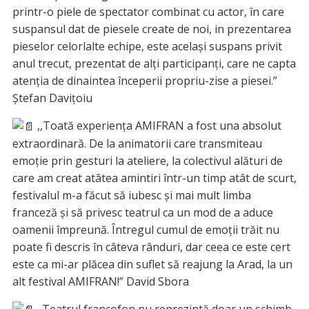
printr-o piele de spectator combinat cu actor, în care
suspansul dat de piesele create de noi, in prezentarea
pieselor celorlalte echipe, este același suspans privit
anul trecut, prezentat de alți participanți, care ne capta
atenția de dinaintea începerii propriu-zise a piesei.”
Ștefan Davițoiu
,,Toată experiența AMIFRAN a fost una absolut
extraordinară. De la animatorii care transmiteau
emoție prin gesturi la ateliere, la colectivul alături de
care am creat atâtea amintiri într-un timp atât de scurt,
festivalul m-a făcut să iubesc și mai mult limba
franceză și să privesc teatrul ca un mod de a aduce
oamenii împreună. Întregul cumul de emoții trăit nu
poate fi descris în câteva rânduri, dar ceea ce este cert
este ca mi-ar plăcea din suflet să reajung la Arad, la un
alt festival AMIFRAN!” David Sbora