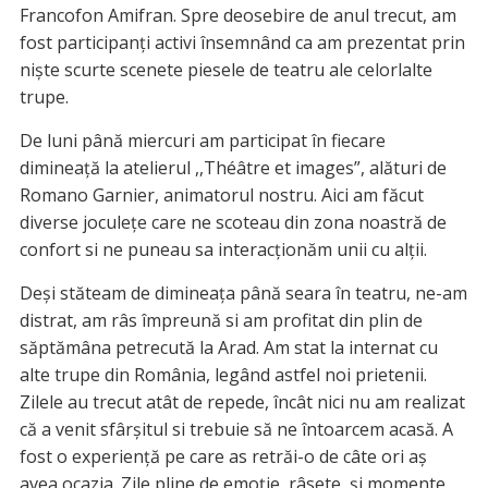
Francofon Amifran. Spre deosebire de anul trecut, am
fost participanți activi însemnând ca am prezentat prin
niște scurte scenete piesele de teatru ale celorlalte
trupe.
De luni până miercuri am participat în fiecare
dimineață la atelierul ,,Théâtre et images”, alături de
Romano Garnier, animatorul nostru. Aici am făcut
diverse joculețe care ne scoteau din zona noastră de
confort si ne puneau sa interacționăm unii cu alții.
Deși stăteam de dimineața până seara în teatru, ne-am
distrat, am râs împreună si am profitat din plin de
săptămâna petrecută la Arad. Am stat la internat cu
alte trupe din România, legând astfel noi prietenii.
Zilele au trecut atât de repede, încât nici nu am realizat
că a venit sfârșitul si trebuie să ne întoarcem acasă. A
fost o experiență pe care as retrăi-o de câte ori aș
avea ocazia. Zile pline de emoție, râsete, și momente