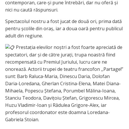
contemporan, care-și pune întrebări, dar nu oferă și
nici nu caută răspunsuri.
Spectacolul nostru a fost jucat de două ori, prima dată
pentru școlile din oraș, iar a doua oară pentru publicul
adult din regiune.
Prestația elevilor noștri a fost foarte apreciată de
spectatori, dar și de către jurați, trupa noastră fiind
recompensată cu Premiul Juriului, lucru care ne
onorează. Actorii trupei de teatru francofon ,,Partage!”
sunt: Barb Raluca-Maria, Dinescu Daria, Dolofan
Daria-Loredana, Gherlan Cristina-Elena, Matei Diana-
Mihaela, Popescu Ştefana, Porumbel Mălina-Ioana,
Stanciu Teodora, Davițoiu Ștefan, Grigorescu Mircea,
Huzu Vladimir-Ioan și Rădulea Grigore-Alex, iar
profesorul coordonator este doamna Loredana-
Gabriela Stoian.