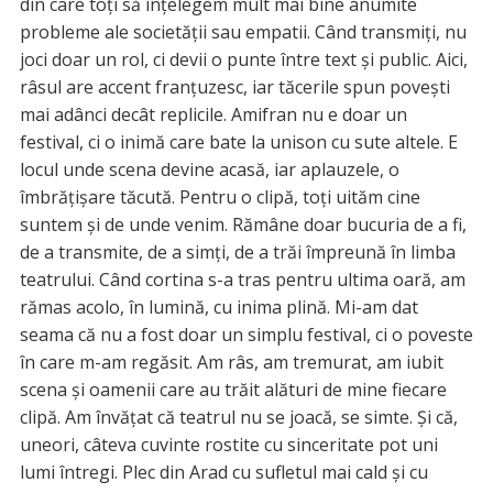
din care toți să înțelegem mult mai bine anumite
probleme ale societății sau empatii. Când transmiți, nu
joci doar un rol, ci devii o punte între text și public. Aici,
râsul are accent franțuzesc, iar tăcerile spun povești
mai adânci decât replicile. Amifran nu e doar un
festival, ci o inimă care bate la unison cu sute altele. E
locul unde scena devine acasă, iar aplauzele, o
îmbrățișare tăcută. Pentru o clipă, toți uităm cine
suntem și de unde venim. Rămâne doar bucuria de a fi,
de a transmite, de a simți, de a trăi împreună în limba
teatrului. Când cortina s-a tras pentru ultima oară, am
rămas acolo, în lumină, cu inima plină. Mi-am dat
seama că nu a fost doar un simplu festival, ci o poveste
în care m-am regăsit. Am râs, am tremurat, am iubit
scena și oamenii care au trăit alături de mine fiecare
clipă. Am învățat că teatrul nu se joacă, se simte. Și că,
uneori, câteva cuvinte rostite cu sinceritate pot uni
lumi întregi. Plec din Arad cu sufletul mai cald și cu