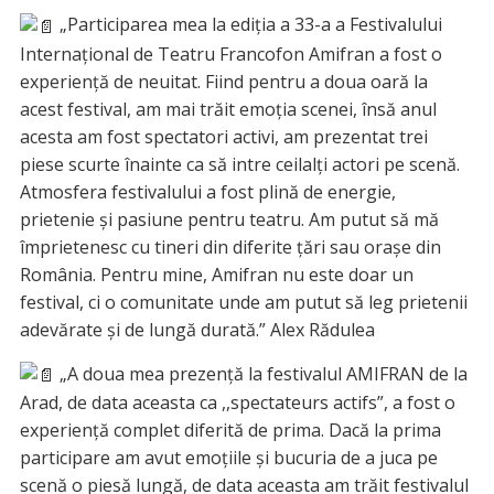
„Participarea mea la ediția a 33-a a Festivalului
Internațional de Teatru Francofon Amifran a fost o
experiență de neuitat. Fiind pentru a doua oară la
acest festival, am mai trăit emoția scenei, însă anul
acesta am fost spectatori activi, am prezentat trei
piese scurte înainte ca să intre ceilalți actori pe scenă.
Atmosfera festivalului a fost plină de energie,
prietenie și pasiune pentru teatru. Am putut să mă
împrietenesc cu tineri din diferite țări sau orașe din
România. Pentru mine, Amifran nu este doar un
festival, ci o comunitate unde am putut să leg prietenii
adevărate și de lungă durată.” Alex Rădulea
„A doua mea prezență la festivalul AMIFRAN de la
Arad, de data aceasta ca ,,spectateurs actifs”, a fost o
experiență complet diferită de prima. Dacă la prima
participare am avut emoțiile și bucuria de a juca pe
scenă o piesă lungă, de data aceasta am trăit festivalul