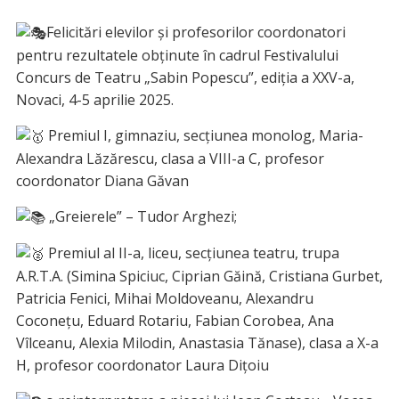
Felicitări elevilor și profesorilor coordonatori
pentru rezultatele obținute în cadrul Festivalului
Concurs de Teatru „Sabin Popescu”, ediția a XXV-a,
Novaci, 4-5 a
prilie 2025.
Premiul I, gimnaziu, secțiunea monolog, Maria-
Alexandra Lăzărescu, clasa a VIII-a C, profesor
coordonator Diana Găvan
„Greierele” – Tudor Arghezi;
Premiul al II-a, liceu, secțiunea teatru, trupa
A.R.T.A. (Simina Spiciuc, Ciprian Găină, Cristiana Gurbet,
Patricia Fenici, Mihai Moldoveanu, Alexandru
Coconețu, Eduard Rotariu, Fabian Corobea, Ana
Vîlceanu, Alexia Milodin, Anastasia Tănase), clasa a X-a
H, profesor coordonator Laura Dițoiu