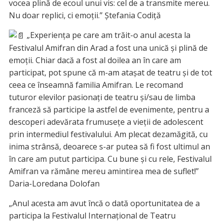
vocea plină de ecoul unui vis: cel de a transmite mereu.
Nu doar replici, ci emoții.” Ștefania Codiță
„Experiența pe care am trăit-o anul acesta la
Festivalul Amifran din Arad a fost una unică și plină de
emoții. Chiar dacă a fost al doilea an în care am
participat, pot spune că m-am atașat de teatru și de tot
ceea ce înseamnă familia Amifran. Le recomand
tuturor elevilor pasionați de teatru și/sau de limba
franceză să participe la astfel de evenimente, pentru a
descoperi adevărata frumusețe a vieții de adolescent
prin intermediul festivalului. Am plecat dezamăgită, cu
inima strânsă, deoarece s-ar putea să fi fost ultimul an
în care am putut participa. Cu bune și cu rele, Festivalul
Amifran va rămâne mereu amintirea mea de suflet!”
Daria-Loredana Dolofan
„Anul acesta am avut încă o dată oportunitatea de a
participa la Festivalul Internațional de Teatru