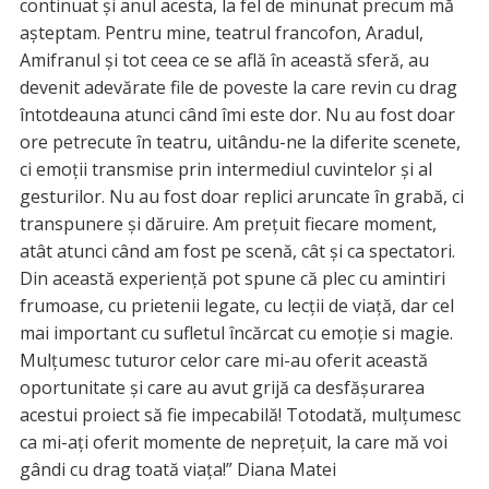
continuat și anul acesta, la fel de minunat precum mă
așteptam. Pentru mine, teatrul francofon, Aradul,
Amifranul și tot ceea ce se află în această sferă, au
devenit adevărate file de poveste la care revin cu drag
întotdeauna atunci când îmi este dor. Nu au fost doar
ore petrecute în teatru, uitându-ne la diferite scenete,
ci emoții transmise prin intermediul cuvintelor și al
gesturilor. Nu au fost doar replici aruncate în grabă, ci
transpunere și dăruire. Am prețuit fiecare moment,
atât atunci când am fost pe scenă, cât și ca spectatori.
Din această experiență pot spune că plec cu amintiri
frumoase, cu prietenii legate, cu lecții de viață, dar cel
mai important cu sufletul încărcat cu emoție si magie.
Mulțumesc tuturor celor care mi-au oferit această
oportunitate și care au avut grijă ca desfășurarea
acestui proiect să fie impecabilă! Totodată, mulțumesc
ca mi-ați oferit momente de neprețuit, la care mă voi
gândi cu drag toată viața!” Diana Matei