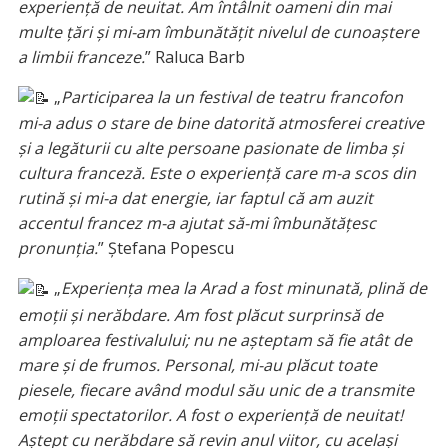
experiență de neuitat. Am întâlnit oameni din mai
multe țări și mi-am îmbunătățit nivelul de cunoaștere
a limbii franceze.
” Raluca Barb
„
Participarea la un festival de teatru francofon
mi-a adus o stare de bine datorită atmosferei creative
și a legăturii cu alte persoane pasionate de limba și
cultura franceză. Este o experiență care m-a scos din
rutină și mi-a dat energie, iar faptul că am auzit
accentul francez m-a ajutat să-mi îmbunătățesc
pronunția.
” Ștefana Popescu
„
Experiența mea la Arad a fost minunată, plină de
emoții și nerăbdare. Am fost plăcut surprinsă de
amploarea festivalului; nu ne așteptam să fie atât de
mare și de frumos. Personal, mi-au plăcut toate
piesele, fiecare având modul său unic de a transmite
emoții spectatorilor. A fost o experiență de neuitat!
Aștept cu nerăbdare să revin anul viitor, cu același