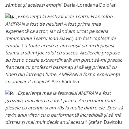
zâmbet și aceleași emoții!
” Daria-Loredana Dolofan
„
Experiența la Festivalul de Teatru Francofon
AMIFRAN a fost de neuitat! A fost prima mea
experiență ca actor, iar când am urcat pe scena
minunatului Teatru Ioan Slavici, am fost copleșit de
emoții. Cu toate acestea, am reușit să-mi depășesc
teama și să-mi joc rolul cu succes. Atelierele propuse
au fost o ocazie extraordinară: am putut să-mi practic
franceza cu profesori pasionați și să leg prietenii cu
tineri din întreaga lume. AMIFRAN a fost o experiență
cu adevărat magică!
” Alex Rădulea
„
Experiența mea la festivalul AMIFRAN a fost
grozavă, mai ales că a fost prima. Am urmărit toate
piesele cu atenție și am râs la multe dintre ele. Sper să
revin anul viitor cu o performanță incredibilă și să mă
distrez și mai mult decât anul acesta.
” Ștefan Davițoiu