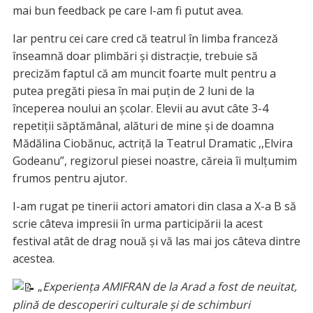
mai bun feedback pe care l-am fi putut avea.
Iar pentru cei care cred că teatrul în limba franceză
înseamnă doar plimbări și distracție, trebuie să
precizăm faptul că am muncit foarte mult pentru a
putea pregăti piesa în mai puțin de 2 luni de la
începerea noului an școlar. Elevii au avut câte 3-4
repetiții săptămânal, alături de mine și de doamna
Mădălina Ciobănuc, actriță la Teatrul Dramatic ,,Elvira
Godeanu”, regizorul piesei noastre, căreia îi mulțumim
frumos pentru ajutor.
I-am rugat pe tinerii actori amatori din clasa a X-a B să
scrie câteva impresii în urma participării la acest
festival atât de drag nouă și vă las mai jos câteva dintre
acestea.
„
Experiența AMIFRAN de la Arad a fost de neuitat,
plină de descoperiri culturale și de schimburi