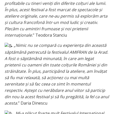
profitabile cu tineri veniți din diferite colțuri ale lumii.
În plus, acest festival a fost marcat de spectacole și
ateliere originale, care ne-au permis să explorăm arta
și cultura francofonă într-un mod ludic și creativ.
Plecăm cu amintiri frumoase și noi prietenii
internaționale.
” Teodora Stanciu
„
Nimic nu se compară cu experiența din această
săptămână petrecută la festivalul AMIFRAN de la Arad.
A fost o săptămână minunată, în care am legat
prietenii cu oameni din toate colțurile României și din
străinătate. În plus, participând la ateliere, am învățat
să fiu mai relaxată, să acționez cu mai multă
serenitate și să fac ceea ce simt în momentul
respectiv. Aștept cu nerăbdare anul viitor să particip
din nou la acest festival și să fiu pregătită, la fel ca anul
acesta.
” Daria Dinescu
„
Mi-a plăcut foarte mult Festivalul Internațional