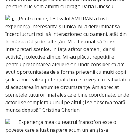
pe care ni le vom aminti cu drag.” Daria Dinescu
,,Pentru mine, festivalul AMIFRAN a fost o
experiență interesantă și unică. M-a determinat să
încerc lucruri noi, să interacționez cu oameni, atât din
România cât și din alte țări. M-a fascinat să încerc
interpretări scenice, în fața atâtor oameni, dar și
activități colective zilnice. Mi-au plăcut repetițiile
pentru prezentarea atelierelor, unde consider că am
avut oportunitatea de a forma prietenii cu mulți copii
și de a-mi realiza potențialul în ce privește creativitatea
si adaptarea în anumite circumstanțe. Am apreciat
scenetele tuturor, mai ales cele bine coordonate, unde
actorii se completau unul pe altul și se observa toată
munca depusă.” Cristina Gherlan
„Experiența mea cu teatrul francofon este o
poveste care a luat naștere acum un an și s-a