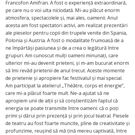
Francofon Amifran. A fost o experiență extraordinară,
pe care nu o voi uita niciodată. Mi-au plăcut enorm
atmosfera, spectacolele și, mai ales, oamenii. Anul
acesta am fost spectatori activi, am realizat prezentări
ale pieselor pentru copii din trupele venite din Spania,
Polonia și Austria. A fost o modalitate frumoasă de a
ne împărtăși pasiunea și de a crea o legătură între
grupuri. Am cunoscut mulți oameni minunați, care
ulterior mi-au devenit prieteni, și m-am bucurat enorm
să îmi revăd prietenii de anul trecut. Aceste momente
de prietenie și apropiere fac festivalul și mai special.
Am participat la atelierul „Théâtre, corps et énergie”,
care mi-a plăcut foarte mult. Ne-a ajutat să ne
apropiem unii de alții și să conștientizăm faptul că
energia se poate transmite între oameni: că o poți
primi și dărui prin prezență și prin jocul teatral. Piesele
de teatru au fost foarte muncite, pline de creativitate și
profunzime, reușind să mă țină mereu captivată, între