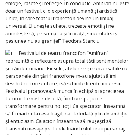
emoție, râsete și reflecție. În concluzie, Amifran nu este
doar un festival, ci o experiență umană și artistică
unică, în care teatrul francofon devine un limbaj
universal. El unește suflete, trezește emoții și ne
amintește că, pe scenă ca și în viață, sinceritatea și
pasiunea nu au granițe!” Teodora Stanciu
,,Festivalul de teatru francofon “Amifran”
reprezintă o reflectare asupra totalității sentimentelor
și trăirilor umane. Piesele, atelierele și conversațiile cu
persoanele din țări francofone m-au ajutat să îmi
deschid noi orizonturi și să schimb diferite impresii.
Festivalul promovează munca în echipă și aprecierea
tuturor formelor de artă, fiind un spațiu de
transformare pentru noi toți. Ca spectator, înseamnă
să fii martor la ceva fragil, dar totodată plin de ambiție
și entuziasm. Ca actor, înseamnă să reușești să
transmiți mesaje profunde luând rolul unui personaj,