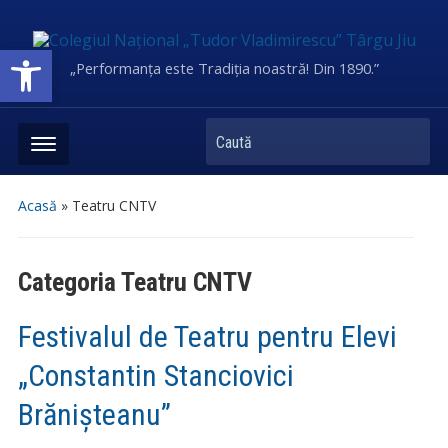
Deschide bara de unelte
„Performanța este Tradiția noastră! Din 1890.”
Caută
Acasă
» Teatru CNTV
Categoria
Teatru CNTV
Festivalul de Teatru pentru Elevi
„Constantin Stanciovici
Brănișteanu”