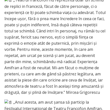
„Teatrul francofon nu reprezintă doar un schimb
de replici in franceză, făcut de către personaje, ci o
experiență ce îți poate schimba viața cu adevărat. Totul
începe ușor, fără o prea mare încredere în ceea ce faci,
poate și puțin indiferent, însă după câteva repetiții
totul se schimbă. Când intri în personaj, nu rămâi tu cel
supărat, fericit sau nervos, ești o simplă ființa ce
exprimă o emoție atât de puternică, prin mișcări și
vorbe. Pentru mine, aceste momente, în care am
repetat, am urcat pe scenă și am jucat, au devenit
parte din mine, schimbându-mă radical. Experiența
Amifran a fost de neuitat. Mi-am făcut o mulțime de
prieteni, cu care am de gând să păstrez legătura, am
asistat la piese din care oricine are ceva de învățat, iar
atmosfera de teatru a fost în același timp amuzantă și
drăguță, dar și plină de învățare.” Mircea Grigorescu
„Anul acesta, am avut șansa să particip la
Festivalul Internațional de Teatru Francofon Amifran,