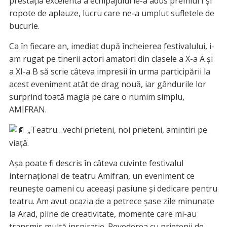
prestația excelentă a echipajului le-a adus premiul I și
ropote de aplauze, lucru care ne-a umplut sufletele de
bucurie.
Ca în fiecare an, imediat după încheierea festivalului, i-
am rugat pe tinerii actori amatori din clasele a X-a A și
a XI-a B să scrie câteva impresii în urma participării la
acest eveniment atât de drag nouă, iar gândurile lor
surprind toată magia pe care o numim simplu,
AMIFRAN.
„Teatru…vechi prieteni, noi prieteni, amintiri pe
viață.
Așa poate fi descris în câteva cuvinte festivalul
internațional de teatru Amifran, un eveniment ce
reunește oameni cu aceeași pasiune și dedicare pentru
teatru. Am avut ocazia de a petrece șase zile minunate
la Arad, pline de creativitate, momente care mi-au
transmis multă inspirație. Revederea cu prietenii de