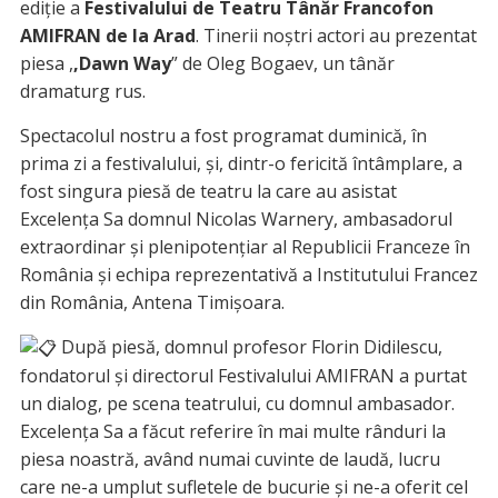
ediție a
Festivalului de Teatru Tânăr Francofon
AMIFRAN de la Arad
. Tinerii noștri actori au prezentat
piesa ,
,Dawn Way
” de Oleg Bogaev, un tânăr
dramaturg rus.
Spectacolul nostru a fost programat duminică, în
prima zi a festivalului, și, dintr-o fericită întâmplare, a
fost singura piesă de teatru la care au
asistat
Excelența Sa domnul Nicolas Warnery, ambasadorul
extraordinar și plenipotențiar al Republicii Franceze în
România și echipa reprezentativă a Institutului Francez
din România, Antena Timișoara.
După piesă, domnul profesor Florin Didilescu,
fondatorul și directorul Festivalului AMIFRAN a purtat
un dialog, pe scena teatrului, cu domnul ambasador.
Excelența Sa a făcut referire în mai multe rânduri la
piesa noastră, având numai cuvinte de laudă, lucru
care ne-a umplut sufletele de bucurie și ne-a oferit cel