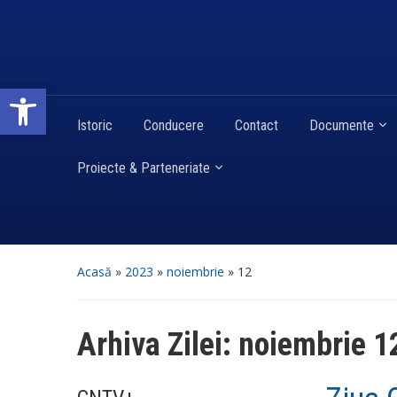
Deschide bara de unelte
Istoric
Conducere
Contact
Documente
Proiecte & Parteneriate
Acasă
»
2023
»
noiembrie
»
12
Arhiva Zilei:
noiembrie 1