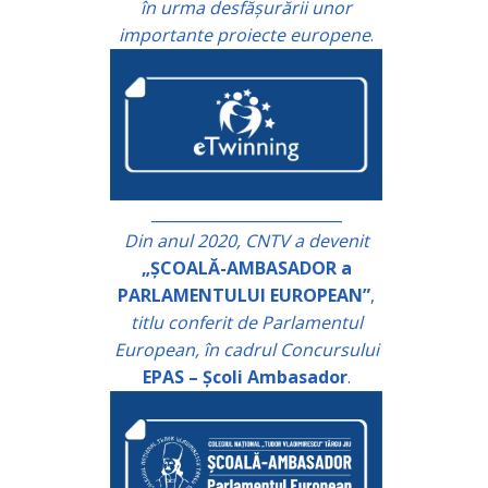
în urma desfășurării unor
importante proiecte europene
.
_________________________
Din anul 2020, CNTV a devenit
„ȘCOALĂ-AMBASADOR a
PARLAMENTULUI EUROPEAN”
,
titlu conferit de Parlamentul
European, în cadrul Concursului
EPAS – Școli Ambasador
.