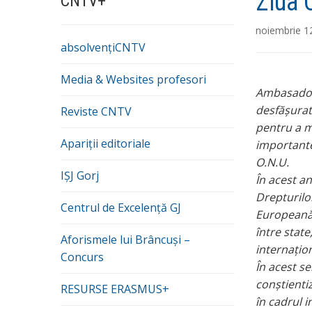
Ziua 
CNTV+
noiembrie 1
absolvențiCNTV
Media & Websites profesori
Ambasadori
desfășurat
Reviste CNTV
pentru a m
Apariții editoriale
importante
O.N.U.
IȘJ Gorj
În acest an
Drepturilor
Centrul de Excelență GJ
Europeană 
între stat
Aforismele lui Brâncuși –
internațio
Concurs
În acest s
conștienti
RESURSE ERASMUS+
în cadrul i