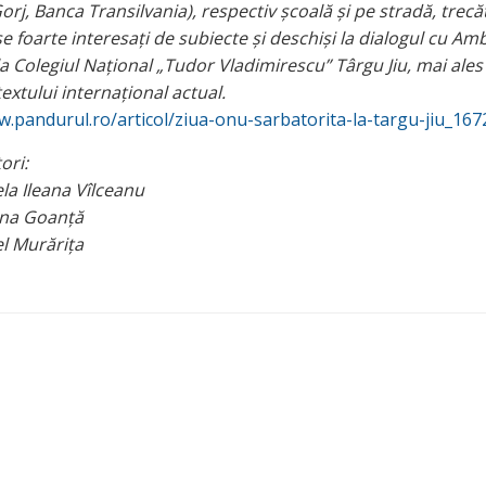
rj, Banca Transilvania), respectiv școală și pe stradă, trecăt
e foarte interesați de subiecte și deschiși la dialogul cu Am
la Colegiul Național „Tudor Vladimirescu” Târgu Jiu, mai ales
extului internațional actual.
w.pandurul.ro/articol/ziua-onu-sarbatorita-la-targu-jiu_167
ori:
ela Ileana Vîlceanu
tina Goanță
el Murărița