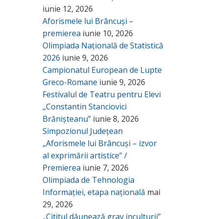
iunie 12, 2026
Aforismele lui Brâncuși –
premierea
iunie 10, 2026
Olimpiada Națională de Statistică
2026
iunie 9, 2026
Campionatul European de Lupte
Greco-Romane
iunie 9, 2026
Festivalul de Teatru pentru Elevi
„Constantin Stanciovici
Brănișteanu”
iunie 8, 2026
Simpozionul Județean
„Aforismele lui Brâncuși – izvor
al exprimării artistice” /
Premierea
iunie 7, 2026
Olimpiada de Tehnologia
Informației, etapa națională
mai
29, 2026
„Cititul dăunează grav inculturii”