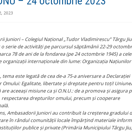
ONU – 24 octombrie 2023
2, 2023
i Juniori – Colegiul Național „Tudor Vladimirescu” Târgu Jiu
 o serie de activități pe parcursul săptămânii 22-29 octombr
arca 78 de ani de la fondarea (pe 24 octombrie 1945) a cele
 organizații internaționale din lume: Organizația Națiunilor
, tema este legată de cea de-a 75-a aniversare a Declarației
 Omului: Egalitate, libertate și dreptate pentru toți! Uniune
are aceeași misiune ca și O.N.U.: de a promova și asigura 
e, respectarea drepturilor omului, precum și cooperare
nală.
ens, Ambasadorii Juniori au contribuit la creșterea gradului 
zare în rândul comunității locale împărțind materiale inform
nstituțiilor publice și private (Primăria Municipiului Târgu Jiu,