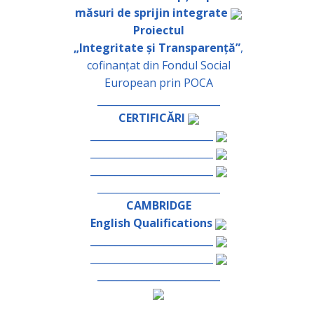
măsuri de sprijin integrate
Proiectul
„Integritate și Transparență”
,
cofinanțat din Fondul Social
European prin POCA
_________________________
CERTIFICĂRI
_________________________
_________________________
_________________________
_________________________
CAMBRIDGE
English Qualifications
_________________________
_________________________
_________________________