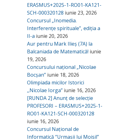
ERASMUS+2025-1-RO01-KA121-
SCH-000320128
iunie 23, 2026
Concursul „Inomedia.
Interferențe spirituale”, ediția a
II-a
iunie 20, 2026
Aur pentru Mark Ilieș (7A) la
Balcaniada de Matematică!
iunie
19, 2026
Concursului național „Nicolae
Bocșan”
iunie 18, 2026
Olimpiada micilor Istorici
,,Nicolae Iorga”
iunie 16, 2026
[RUNDA 2] Anunț de selecție
PROFESORI – ERASMUS+2025-1-
RO01-KA121-SCH-000320128
iunie 16, 2026
Concursul Național de
Informatică “Urmașii lui Moisil”