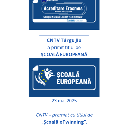
_________________________
CNTV Târgu Jiu
a primit titlul de
ȘCOALĂ EUROPEANĂ
23 mai 2025
_________________________
CNTV – premiat cu titlul de
„Școală eTwinning”
,