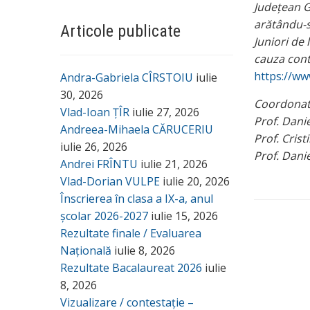
Județean Go
arătându-s
Articole publicate
Juniori de 
cauza cont
https://ww
Andra-Gabriela CÎRSTOIU
iulie
30, 2026
Coordonat
Vlad-Ioan ȚÎR
iulie 27, 2026
Prof. Dani
Andreea-Mihaela CĂRUCERIU
Prof. Cris
iulie 26, 2026
Prof. Dani
Andrei FRÎNTU
iulie 21, 2026
Vlad-Dorian VULPE
iulie 20, 2026
Înscrierea în clasa a IX-a, anul
școlar 2026-2027
iulie 15, 2026
Rezultate finale / Evaluarea
Națională
iulie 8, 2026
Rezultate Bacalaureat 2026
iulie
8, 2026
Vizualizare / contestație –