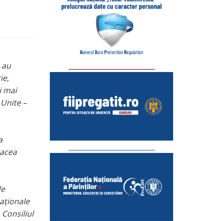
_________________________
 au
ie,
i mai
 Unite –
a
_________________________
pacea
de
aționale
 Consiliul