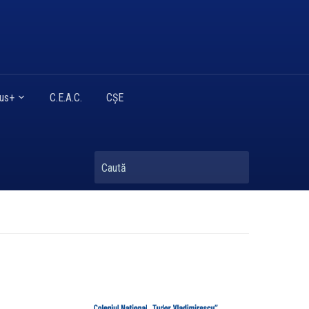
mus+
C.E.A.C.
CȘE
Caută