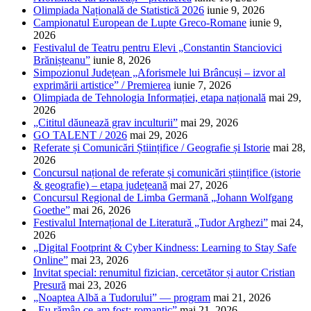
Olimpiada Națională de Statistică 2026
iunie 9, 2026
Campionatul European de Lupte Greco-Romane
iunie 9,
2026
Festivalul de Teatru pentru Elevi „Constantin Stanciovici
Brănișteanu”
iunie 8, 2026
Simpozionul Județean „Aforismele lui Brâncuși – izvor al
exprimării artistice” / Premierea
iunie 7, 2026
Olimpiada de Tehnologia Informației, etapa națională
mai 29,
2026
„Cititul dăunează grav inculturii”
mai 29, 2026
GO TALENT / 2026
mai 29, 2026
Referate și Comunicări Științifice / Geografie și Istorie
mai 28,
2026
Concursul național de referate și comunicări științifice (istorie
& geografie) – etapa județeană
mai 27, 2026
Concursul Regional de Limba Germană „Johann Wolfgang
Goethe”
mai 26, 2026
Festivalul Internațional de Literatură „Tudor Arghezi”
mai 24,
2026
„Digital Footprint & Cyber Kindness: Learning to Stay Safe
Online”
mai 23, 2026
Invitat special: renumitul fizician, cercetător și autor Cristian
Presură
mai 23, 2026
„Noaptea Albă a Tudorului” — program
mai 21, 2026
„Eu rămân ce-am fost: romantic”
mai 21, 2026