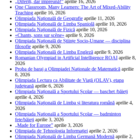
„Diferiți, dar împreună!”
aprilie 16, 2026
One Classroom, Many Learners: The Art of Mixed-Ability
Teaching
aprilie 16, 2026
Olimpiada Națională de Geografie
aprilie 11, 2026
Olimpiada Națională de Limba Spaniolă
aprilie 10, 2026
Olimpiada Națională de Fizică
aprilie 10, 2026
«Chants, sons sur scène»
aprilie 9, 2026
Olimpiada Națională de Științe Socio-Umane — disciplina
filosofie
aprilie 9, 2026
Olimpiada Națională de Limba Engleză
aprilie 9, 2026
Romanian Olympiad in Artificial Intelligence ROAI
aprilie 8,
2026
Proba de baraj a Olimpiadei Naționale de Matematică
aprilie
8, 2026
Olimpiada Lectura ca Abilitate de Viață (OLAV), etapa
județeană
aprilie 6, 2026
Olimpiada Națională a Sportului Școlar — baschet /băieți
aprilie 4, 2026
Olimpiada Națională de Limba și literatura română
aprilie 4,
2026
Olimpiada Națională a Sportului Școlar — badminton
fete/băieți
aprilie 3, 2026
„Made for Europe”
aprilie 3, 2026
Olimpiada de Tehnologia Informației
aprilie 2, 2026
Olimpiada Națională de Limba Germană Modernă
aprilie 2,