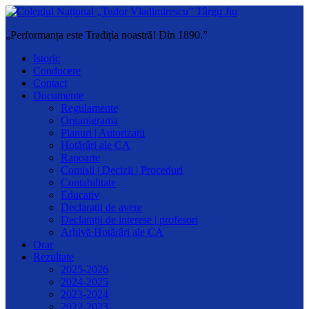
„Performanța este Tradiția noastră! Din 1890.”
Istoric
Conducere
Contact
Documente
Regulamente
Organigrama
Planuri | Autorizații
Hotărâri ale CA
Rapoarte
Comisii | Decizii | Proceduri
Contabilitate
Educativ
Declarații de avere
Declarații de interese | profesori
Arhivă Hotărâri ale CA
Orar
Rezultate
2025-2026
2024-2025
2023-2024
2022-2023