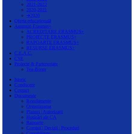
2021-2022
2020-2021
➔2020
Oferta educațională
Anunțuri Erasmus+
ACREDITARE ERASMUS+
PROIECTE ERASMUS+
RAPOARTE ERASMUS+
RESURSE ERASMUS+
C.E.A.C.
CȘE
Proiecte & Parteneriate
Tea-Borgs
Istoric
Conducere
Contact
Documente
Regulamente
Organigrama
Planuri | Autorizații
Hotărâri ale CA
Rapoarte
Comisii | Decizii | Proceduri
Contabilitate