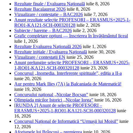
Rezultate finale / Evaluarea Națională
iulie 8, 2026
Rezultate Bacalaureat 2026
iulie 8, 2026
Vizualizare / contestație – BAC2026
iulie 7, 2026
Anunț rezultate selecție PROFESORI – ERASMUS+2025-1-
RO01-KA121-SCH-000320128
iulie 2, 2026
Subiecte / bareme – BAC2026
iulie 2, 2026
Grafic completare opțiuni — înscrierea în învățământul liceal
iulie 1, 2026
Rezultate Evaluarea Națională 2026
iulie 1, 2026
Rezultate inițiale / Evaluarea Națională
iunie 30, 2026
Vizualizare / contestații EN
iunie 25, 2026
Anunț prelungire selecție PROFESORI – ERASMUS+2025-
1-RO01-KA121-SCH-000320128
iunie 23, 2026
Concursul „Inomedia. Interferențe spirituale”, ediția a II-a
iunie 20, 2026
Aur pentru Mark Ilieș (7A) la Balcaniada de Matematică!
iunie 19, 2026
Concursului național „Nicolae Bocșan”
iunie 18, 2026
Olimpiada micilor Istorici ,,Nicolae Iorga”
iunie 16, 2026
[RUNDA 2] Anunț de selecție PROFESORI –
ERASMUS+2025-1-RO01-KA121-SCH-000320128
iunie
16, 2026
Concursul Național de Informatică “Urmașii lui Moisil”
iunie
12, 2026
Aforismele lui Brâncuși – premierea
iunie 10, 2026