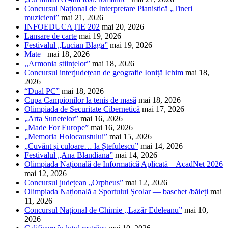
Concursul Național de Interpretare Pianistică „Tineri
muzicieni”
mai 21, 2026
INFOEDUCAȚIE 202
mai 20, 2026
Lansare de carte
mai 19, 2026
Festivalul „Lucian Blaga”
mai 19, 2026
Mate+
mai 18, 2026
,,Armonia științelor”
mai 18, 2026
Concursul interjudețean de geografie Ioniță Ichim
mai 18,
2026
“Dual PC”
mai 18, 2026
Cupa Campionilor la tenis de masă
mai 18, 2026
Olimpiada de Securitate Cibernetică
mai 17, 2026
„Arta Sunetelor”
mai 16, 2026
„Made For Europe”
mai 16, 2026
„Memoria Holocaustului”
mai 15, 2026
„Cuvânt și culoare… la Ștefulescu”
mai 14, 2026
Festivalul „Ana Blandiana”
mai 14, 2026
Olimpiada Națională de Informatică Aplicată – AcadNet 2026
mai 12, 2026
Concursul județean „Orpheus”
mai 12, 2026
Olimpiada Națională a Sportului Școlar — baschet /băieți
mai
11, 2026
Concursul Național de Chimie ,,Lazăr Edeleanu”
mai 10,
2026