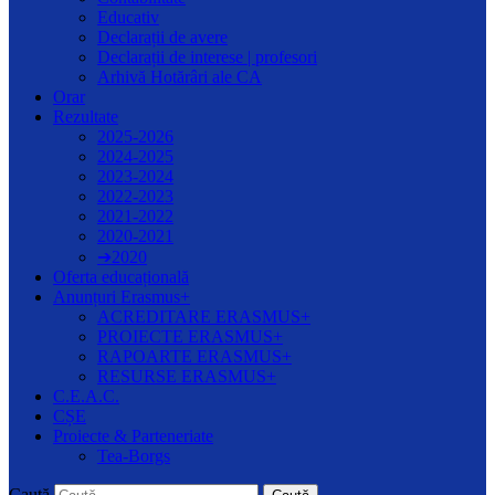
Educativ
Declarații de avere
Declarații de interese | profesori
Arhivă Hotărâri ale CA
Orar
Rezultate
2025-2026
2024-2025
2023-2024
2022-2023
2021-2022
2020-2021
➔2020
Oferta educațională
Anunțuri Erasmus+
ACREDITARE ERASMUS+
PROIECTE ERASMUS+
RAPOARTE ERASMUS+
RESURSE ERASMUS+
C.E.A.C.
CȘE
Proiecte & Parteneriate
Tea-Borgs
Caută