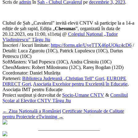
Scris de
admin
în
Șah - Clubul Cavalerul
pe
decembrie 3, 2023
.
Clubul de Șah „Cavalerul” invită elevii CNTV să participe la a 14-a
ediție de șah rapid, Ediția „
Chessmas
”, organizată în data de
20.12.2023, ora 11:00, s11etaj @
Colegiul Național „Tudor
Vladimirescu” Târgu Jiu
Înscrieri / locuri limitate:
https://forms.gle/UyeTTX46pUQkc4cD6
/
Detalii: Luca Zguroiu (10C), Patrick Lupulescu (10C), Darius
Petrescu (10C)
SoftMasters: Vlad Popescu (10C), Andra Cîrstoiu (10C)
ChessMasters: Robert Milosteanu (12C), Rareș Bogdan (12D)
Coordonator: Daniel Murărița
Parteneri:
Biblioteca Județeană „Christian Tell” Gorj
,
EUROPE
DIRECT Gorj
,
Asociația Excelsior pentru Excelență în Educație
,
Asociația IMT pentru Educație
Proiect susținut și dezvoltat de
Socio-Umane CNTV
&
Consiliul
Școlar al Elevilor CNTV Târgu Jiu
←
Ziua Națională a României
Certificate Naționale de Calitate
pentru Proiectele eTwinning
→
_________________________