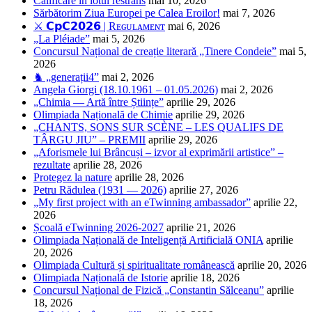
Calificare în lotul restrâns
mai 10, 2026
Sărbătorim Ziua Europei pe Calea Eroilor!
mai 7, 2026
⚔️ 𝗖𝗽𝗖𝟮𝟬𝟮𝟲 | Rᴇɢᴜʟᴀᴍᴇɴᴛ
mai 6, 2026
„La Pléiade”
mai 5, 2026
Concursul Național de creație literară „Tinere Condeie”
mai 5,
2026
♞ „generații4”
mai 2, 2026
Angela Giorgi (18.10.1961 – 01.05.2026)
mai 2, 2026
„Chimia — Artă între Științe”
aprilie 29, 2026
Olimpiada Națională de Chimie
aprilie 29, 2026
„CHANTS, SONS SUR SCÈNE – LES QUALIFS DE
TÂRGU JIU” – PREMII
aprilie 29, 2026
„Aforismele lui Brâncuși – izvor al exprimării artistice” –
rezultate
aprilie 28, 2026
Protegez la nature
aprilie 28, 2026
Petru Rădulea (1931 — 2026)
aprilie 27, 2026
„My first project with an eTwinning ambassador”
aprilie 22,
2026
Școală eTwinning 2026-2027
aprilie 21, 2026
Olimpiada Națională de Inteligență Artificială ONIA
aprilie
20, 2026
Olimpiada Cultură și spiritualitate românească
aprilie 20, 2026
Olimpiada Națională de Istorie
aprilie 18, 2026
Concursul Național de Fizică „Constantin Sălceanu”
aprilie
18, 2026