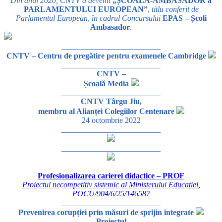
Din anul 2020, CNTV a devenit
„ȘCOALĂ-AMBASADOR a
PARLAMENTULUI EUROPEAN”
,
titlu conferit de
Parlamentul European, în cadrul Concursului
EPAS – Școli
Ambasador
.
_________________________
CNTV – Centru de pregătire pentru examenele Cambridge
_________________________
CNTV –
Școală Media
_________________________
CNTV Târgu Jiu,
membru al Alianței Colegiilor Centenare
24 octombrie 2022
_________________________
_________________________
Profesionalizarea carierei didactice – PROF
Proiectul necompetitiv sistemic al Ministerului Educației,
POCU/904/6/25/146587
_________________________
Prevenirea corupției prin măsuri de sprijin integrate
Proiectul