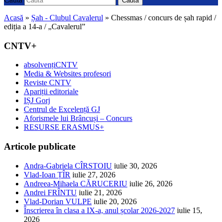
Caută
Acasă
»
Șah - Clubul Cavalerul
»
Chessmas / concurs de șah rapid /
ediția a 14-a / „Cavalerul”
CNTV+
absolvențiCNTV
Media & Websites profesori
Reviste CNTV
Apariții editoriale
IȘJ Gorj
Centrul de Excelență GJ
Aforismele lui Brâncuși – Concurs
RESURSE ERASMUS+
Articole publicate
Andra-Gabriela CÎRSTOIU
iulie 30, 2026
Vlad-Ioan ȚÎR
iulie 27, 2026
Andreea-Mihaela CĂRUCERIU
iulie 26, 2026
Andrei FRÎNTU
iulie 21, 2026
Vlad-Dorian VULPE
iulie 20, 2026
Înscrierea în clasa a IX-a, anul școlar 2026-2027
iulie 15,
2026