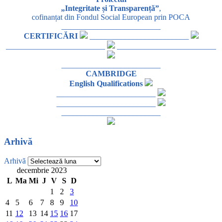
„Integritate și Transparență”
,
cofinanțat din Fondul Social European prin POCA
_________________________
CERTIFICĂRI
_________________________
_________________________
_________________________
_________________________
CAMBRIDGE
English Qualifications
_________________________
_________________________
_________________________
Arhivă
Arhivă
decembrie 2023
L
Ma
Mi
J
V
S
D
1
2
3
4
5
6
7
8
9
10
11
12
13
14
15
16
17