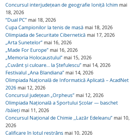
Concursul interjudețean de geografie Ioniță Ichim
mai
18, 2026
“Dual PC”
mai 18, 2026
Cupa Campionilor la tenis de masă
mai 18, 2026
Olimpiada de Securitate Cibernetică
mai 17, 2026
„Arta Sunetelor”
mai 16, 2026
„Made For Europe”
mai 16, 2026
„Memoria Holocaustului”
mai 15, 2026
„Cuvânt și culoare… la Ștefulescu”
mai 14, 2026
Festivalul „Ana Blandiana”
mai 14, 2026
Olimpiada Națională de Informatică Aplicată – AcadNet
2026
mai 12, 2026
Concursul județean „Orpheus”
mai 12, 2026
Olimpiada Națională a Sportului Școlar — baschet
/băieți
mai 11, 2026
Concursul Național de Chimie ,,Lazăr Edeleanu”
mai 10,
2026
Calificare în lotul restrâns
mai 10, 2026