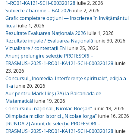
1-RO01-KA121-SCH-000320128
iulie 2, 2026
Subiecte / bareme – BAC2026
iulie 2, 2026
Grafic completare opțiuni — înscrierea în învățământul
liceal
iulie 1, 2026
Rezultate Evaluarea Națională 2026
iulie 1, 2026
Rezultate inițiale / Evaluarea Națională
iunie 30, 2026
Vizualizare / contestații EN
iunie 25, 2026
Anunț prelungire selecție PROFESORI –
ERASMUS+2025-1-RO01-KA121-SCH-000320128
iunie
23, 2026
Concursul „Inomedia. Interferențe spirituale”, ediția a
II-a
iunie 20, 2026
Aur pentru Mark Ilieș (7A) la Balcaniada de
Matematică!
iunie 19, 2026
Concursului național „Nicolae Bocșan”
iunie 18, 2026
Olimpiada micilor Istorici ,,Nicolae Iorga”
iunie 16, 2026
[RUNDA 2] Anunț de selecție PROFESORI –
ERASMUS+2025-1-RO01-KA121-SCH-000320128
iunie