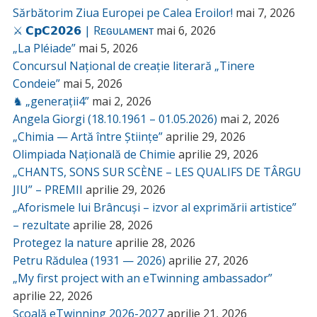
Sărbătorim Ziua Europei pe Calea Eroilor!
mai 7, 2026
⚔️ 𝗖𝗽𝗖𝟮𝟬𝟮𝟲 | Rᴇɢᴜʟᴀᴍᴇɴᴛ
mai 6, 2026
„La Pléiade”
mai 5, 2026
Concursul Național de creație literară „Tinere
Condeie”
mai 5, 2026
♞ „generații4”
mai 2, 2026
Angela Giorgi (18.10.1961 – 01.05.2026)
mai 2, 2026
„Chimia — Artă între Științe”
aprilie 29, 2026
Olimpiada Națională de Chimie
aprilie 29, 2026
„CHANTS, SONS SUR SCÈNE – LES QUALIFS DE TÂRGU
JIU” – PREMII
aprilie 29, 2026
„Aforismele lui Brâncuși – izvor al exprimării artistice”
– rezultate
aprilie 28, 2026
Protegez la nature
aprilie 28, 2026
Petru Rădulea (1931 — 2026)
aprilie 27, 2026
„My first project with an eTwinning ambassador”
aprilie 22, 2026
Școală eTwinning 2026-2027
aprilie 21, 2026