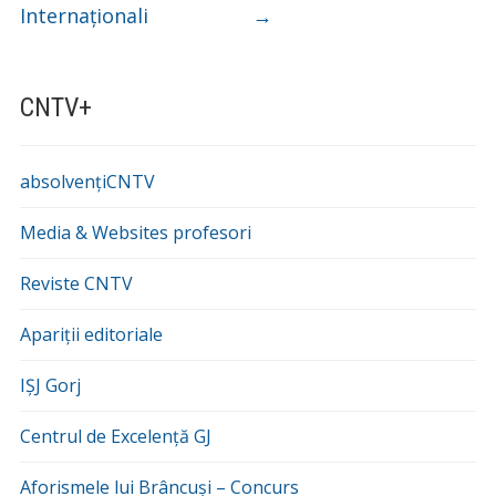
Internaționali
→
CNTV+
absolvențiCNTV
Media & Websites profesori
Reviste CNTV
Apariții editoriale
IȘJ Gorj
Centrul de Excelență GJ
Aforismele lui Brâncuși – Concurs