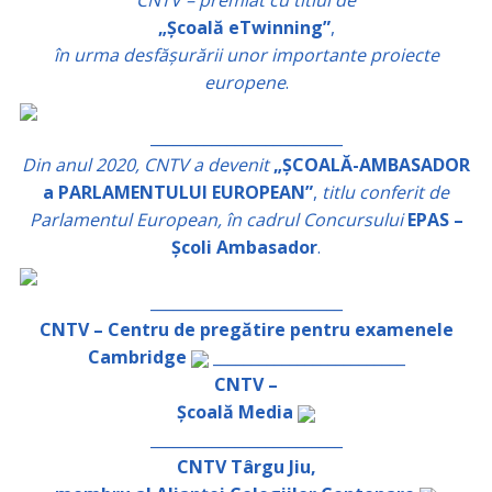
CNTV – premiat cu titlul de
„Școală eTwinning”
,
în urma desfășurării unor importante proiecte
europene
.
_________________________
Din anul 2020, CNTV a devenit
„ȘCOALĂ-AMBASADOR
a PARLAMENTULUI EUROPEAN”
,
titlu conferit de
Parlamentul European, în cadrul Concursului
EPAS –
Școli Ambasador
.
_________________________
CNTV – Centru de pregătire pentru examenele
Cambridge
_________________________
CNTV –
Școală Media
_________________________
CNTV Târgu Jiu,