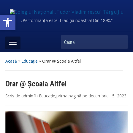
Deschide bara de unelte
„Performanța este Tradiția noastră! Din 1890.”
Caută
Acasă
»
Educație
»
Orar @ Școala Altfel
Orar @ Școala Altfel
Scris de
admin
în
Educație
,
prima pagină
pe
decembrie 15, 2023
.