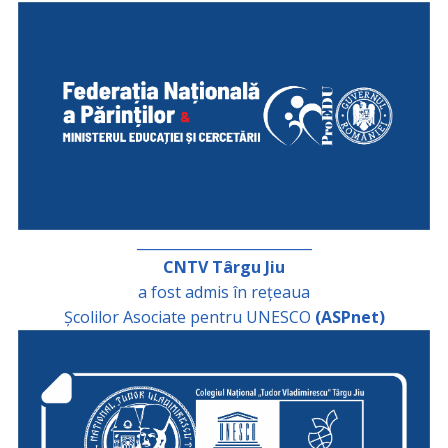
_________________________
CNTV Târgu Jiu
a fost admis în rețeaua
Școlilor Asociate pentru UNESCO
(ASPnet)