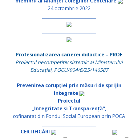
membru al Alianței Colegiilor Centenare
24 octombrie 2022
_________________________
_________________________
Profesionalizarea carierei didactice – PROF
Proiectul necompetitiv sistemic al Ministerului
Educației, POCU/904/6/25/146587
_________________________
Prevenirea corupției prin măsuri de sprijin
integrate
Proiectul
„Integritate și Transparență”
,
cofinanțat din Fondul Social European prin POCA
_________________________
CERTIFICĂRI
_________________________