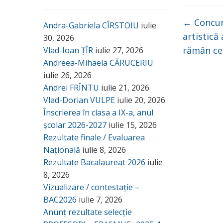
←
Concur
Andra-Gabriela CÎRSTOIU
iulie
artistică
30, 2026
rămân ce
Vlad-Ioan ȚÎR
iulie 27, 2026
Andreea-Mihaela CĂRUCERIU
iulie 26, 2026
Andrei FRÎNTU
iulie 21, 2026
Vlad-Dorian VULPE
iulie 20, 2026
Înscrierea în clasa a IX-a, anul
școlar 2026-2027
iulie 15, 2026
Rezultate finale / Evaluarea
Națională
iulie 8, 2026
Rezultate Bacalaureat 2026
iulie
8, 2026
Vizualizare / contestație –
BAC2026
iulie 7, 2026
Anunț rezultate selecție