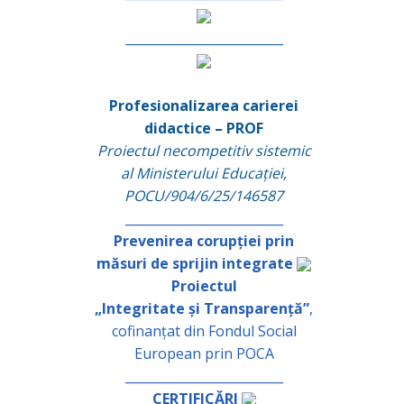
_________________________
Profesionalizarea carierei
didactice – PROF
Proiectul necompetitiv sistemic
al Ministerului Educației,
POCU/904/6/25/146587
_________________________
Prevenirea corupției prin
măsuri de sprijin integrate
Proiectul
„Integritate și Transparență”
,
cofinanțat din Fondul Social
European prin POCA
_________________________
CERTIFICĂRI