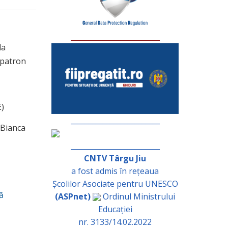
_________________________
la
(patron
E)
_________________________
Bianca
_________________________
CNTV Târgu Jiu
a fost admis în rețeaua
Școlilor Asociate pentru UNESCO
ă
(ASPnet)
Ordinul Ministrului
Educației
nr. 3133/14.02.2022