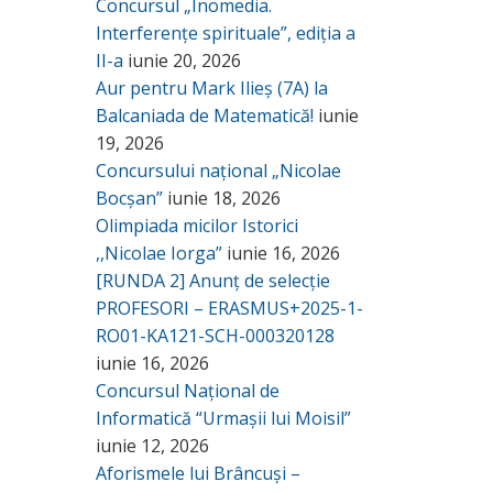
Concursul „Inomedia.
Interferențe spirituale”, ediția a
II-a
iunie 20, 2026
Aur pentru Mark Ilieș (7A) la
Balcaniada de Matematică!
iunie
19, 2026
Concursului național „Nicolae
Bocșan”
iunie 18, 2026
Olimpiada micilor Istorici
,,Nicolae Iorga”
iunie 16, 2026
[RUNDA 2] Anunț de selecție
PROFESORI – ERASMUS+2025-1-
RO01-KA121-SCH-000320128
iunie 16, 2026
Concursul Național de
Informatică “Urmașii lui Moisil”
iunie 12, 2026
Aforismele lui Brâncuși –