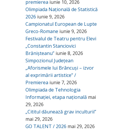
premierea
iunie 10, 2026
Olimpiada Națională de Statistică
2026
iunie 9, 2026
Campionatul European de Lupte
Greco-Romane
iunie 9, 2026
Festivalul de Teatru pentru Elevi
„Constantin Stanciovici
Brănișteanu”
iunie 8, 2026
Simpozionul Județean
„Aforismele lui Brâncuși – izvor
al exprimării artistice” /
Premierea
iunie 7, 2026
Olimpiada de Tehnologia
Informației, etapa națională
mai
29, 2026
„Cititul dăunează grav inculturii”
mai 29, 2026
GO TALENT / 2026
mai 29, 2026