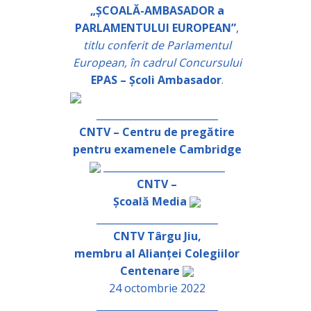
„ȘCOALĂ-AMBASADOR a
PARLAMENTULUI EUROPEAN”
,
titlu conferit de Parlamentul
European, în cadrul Concursului
EPAS – Școli Ambasador
.
_________________________
CNTV – Centru de pregătire
pentru examenele Cambridge
_________________________
CNTV –
Școală Media
_________________________
CNTV Târgu Jiu,
membru al Alianței Colegiilor
Centenare
24 octombrie 2022
_________________________