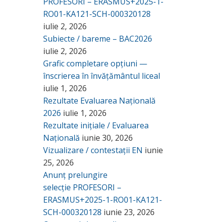
PROFESORI – ERASMUS+2025-1-
RO01-KA121-SCH-000320128
iulie 2, 2026
Subiecte / bareme – BAC2026
iulie 2, 2026
Grafic completare opțiuni —
înscrierea în învățământul liceal
iulie 1, 2026
Rezultate Evaluarea Națională
2026
iulie 1, 2026
Rezultate inițiale / Evaluarea
Națională
iunie 30, 2026
Vizualizare / contestații EN
iunie
25, 2026
Anunț prelungire
selecție PROFESORI –
ERASMUS+2025-1-RO01-KA121-
SCH-000320128
iunie 23, 2026