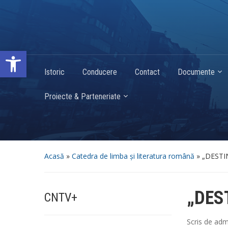
Deschide bara de unelte
Istoric
Conducere
Contact
Documente
Proiecte & Parteneriate
Acasă
»
Catedra de limba și literatura română
»
„DESTI
„DES
CNTV+
Scris de
adm