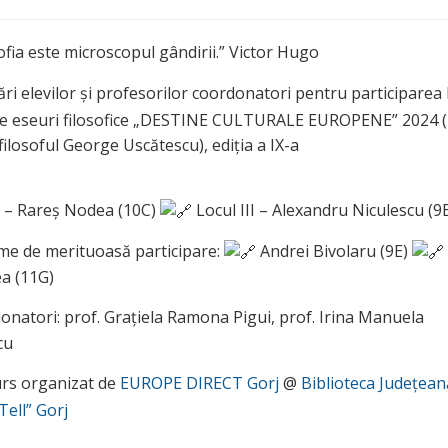
ofia este microscopul gândirii.” Victor Hugo
tări elevilor și profesorilor coordonatori pentru participarea 
de eseuri filosofice „DESTINE CULTURALE EUROPENE” 2024 
 filosoful George Uscătescu), ediția a IX-a
I – Rareș Nodea (10C)
Locul III – Alexandru Niculescu (9
e de merituoasă participare:
Andrei Bivolaru (9E)
a (11G)
natori: prof. Grațiela Ramona Pigui, prof. Irina Manuela
cu
rs organizat de
EUROPE DIRECT Gorj
@
Biblioteca Județean
Tell” Gorj