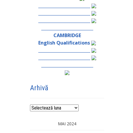
_________________________
_________________________
_________________________
_________________________
CAMBRIDGE
English Qualifications
_________________________
_________________________
_________________________
Arhivă
Arhivă
MAI 2024