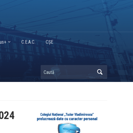
mus+
C.E.A.C.
CȘE
Caută
024