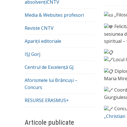
absolvențiCNTV
„Filos
Media & Websites profesori
Felici
Reviste CNTV
sesiunea 
spiritual –
Apariții editoriale
IȘJ Gorj
Locul 
Centrul de Excelență GJ
Diplom
Maria Mire
Aforismele lui Brâncuși –
Concurs
Coordo
Giurgiules
RESURSE ERASMUS+
Concu
„Christian 
Articole publicate