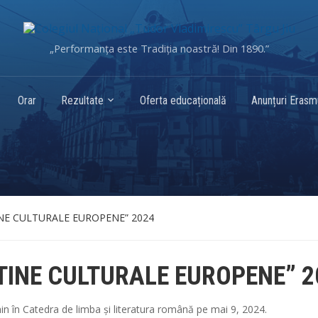
„Performanța este Tradiția noastră! Din 1890.”
Orar
Rezultate
Oferta educațională
Anunțuri Eras
NE CULTURALE EUROPENE” 2024
TINE CULTURALE EUROPENE” 2
in
în
Catedra de limba și literatura română
pe
mai 9, 2024
.