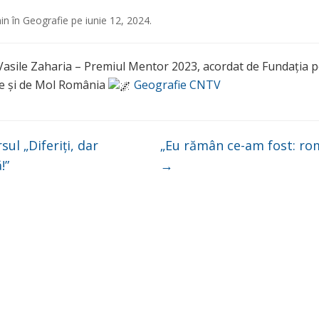
in
în
Geografie
pe
iunie 12, 2024
.
Vasile Zaharia – Premiul Mentor 2023, acordat de Fundația 
e și de Mol România
Geografie CNTV
ul „Diferiți, dar
„Eu rămân ce-am fost: ro
!”
→