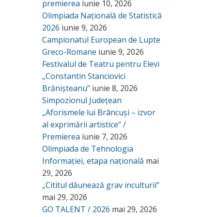
premierea
iunie 10, 2026
Olimpiada Națională de Statistică
2026
iunie 9, 2026
Campionatul European de Lupte
Greco-Romane
iunie 9, 2026
Festivalul de Teatru pentru Elevi
„Constantin Stanciovici
Brănișteanu”
iunie 8, 2026
Simpozionul Județean
„Aforismele lui Brâncuși – izvor
al exprimării artistice” /
Premierea
iunie 7, 2026
Olimpiada de Tehnologia
Informației, etapa națională
mai
29, 2026
„Cititul dăunează grav inculturii”
mai 29, 2026
GO TALENT / 2026
mai 29, 2026