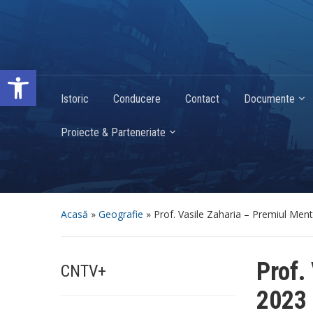
Deschide bara de unelte
Istoric
Conducere
Contact
Documente
Proiecte & Parteneriate
Acasă
»
Geografie
»
Prof. Vasile Zaharia – Premiul Men
Prof.
CNTV+
2023