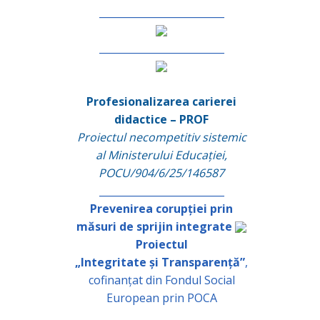
_________________________
_________________________
Profesionalizarea carierei
didactice – PROF
Proiectul necompetitiv sistemic
al Ministerului Educației,
POCU/904/6/25/146587
_________________________
Prevenirea corupției prin
măsuri de sprijin integrate
Proiectul
„Integritate și Transparență”
,
cofinanțat din Fondul Social
European prin POCA
_________________________