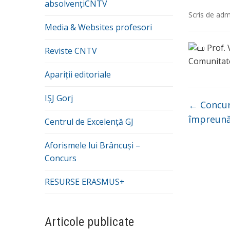
absolvențiCNTV
Scris de
adm
Media & Websites profesori
Prof. 
Reviste CNTV
Comunitat
Apariții editoriale
IȘJ Gorj
←
Concurs
împreună
Centrul de Excelență GJ
Aforismele lui Brâncuși –
Concurs
RESURSE ERASMUS+
Articole publicate