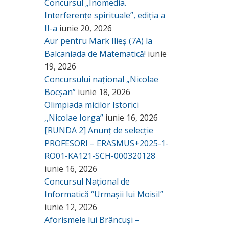
Concursul „Inomedia.
Interferențe spirituale”, ediția a
II-a
iunie 20, 2026
Aur pentru Mark Ilieș (7A) la
Balcaniada de Matematică!
iunie
19, 2026
Concursului național „Nicolae
Bocșan”
iunie 18, 2026
Olimpiada micilor Istorici
,,Nicolae Iorga”
iunie 16, 2026
[RUNDA 2] Anunț de selecție
PROFESORI – ERASMUS+2025-1-
RO01-KA121-SCH-000320128
iunie 16, 2026
Concursul Național de
Informatică “Urmașii lui Moisil”
iunie 12, 2026
Aforismele lui Brâncuși –