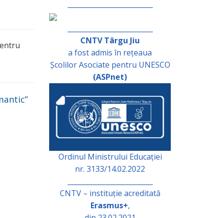
_________________________
_________________________
CNTV Târgu Jiu
pentru
a fost admis în rețeaua
Școlilor Asociate pentru UNESCO
(ASPnet)
mantic”
Ordinul Ministrului Educației
nr. 3133/14.02.2022
_________________________
CNTV – instituție acreditată
Erasmus+
,
din 23.02.2021