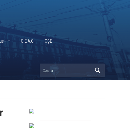
mus+
C.E.A.C.
CȘE
Caută
r
_________________________