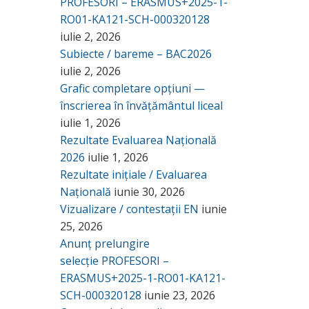
PROFESORI – ERASMUS+2025-1-
RO01-KA121-SCH-000320128
iulie 2, 2026
Subiecte / bareme – BAC2026
iulie 2, 2026
Grafic completare opțiuni —
înscrierea în învățământul liceal
iulie 1, 2026
Rezultate Evaluarea Națională
2026
iulie 1, 2026
Rezultate inițiale / Evaluarea
Națională
iunie 30, 2026
Vizualizare / contestații EN
iunie
25, 2026
Anunț prelungire
selecție PROFESORI –
ERASMUS+2025-1-RO01-KA121-
SCH-000320128
iunie 23, 2026