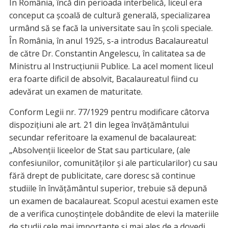
În România, încă din perioada interbelică, liceul era
conceput ca școală de cultură generală, specializarea
urmând să se facă la universitate sau în școli speciale.
În România, în anul 1925, s-a introdus Bacalaureatul
de către Dr. Constantin Angelescu, în calitatea sa de
Ministru al Instrucțiunii Publice. La acel moment liceul
era foarte dificil de absolvit, Bacalaureatul fiind cu
adevărat un examen de maturitate.
Conform Legii nr. 77/1929 pentru modificare câtorva
dispozițiuni ale art. 21 din legea învățământului
secundar referitoare la examenul de bacalaureat:
„Absolvenții liceelor de Stat sau particulare, (ale
confesiunilor, comunităților și ale particularilor) cu sau
fără drept de publicitate, care doresc să continue
studiile în învățământul superior, trebuie să depună
un examen de bacalaureat. Scopul acestui examen este
de a verifica cunoștințele dobândite de elevi la materiile
de studii cele mai importante și mai ales de a dovedi