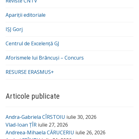
Reviste CNTV
Apariții editoriale
IȘJ Gorj
Centrul de Excelență GJ
Aforismele lui Brâncuși – Concurs
RESURSE ERASMUS+
Articole publicate
Andra-Gabriela CÎRSTOIU
iulie 30, 2026
Vlad-Ioan ȚÎR
iulie 27, 2026
Andreea-Mihaela CĂRUCERIU
iulie 26, 2026