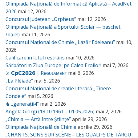
Olimpiada Națională de Informatică Aplicată – AcadNet
2026
mai 12, 2026
Concursul județean „Orpheus”
mai 12, 2026
Olimpiada Națională a Sportului Școlar — baschet
/băieți
mai 11, 2026
Concursul Național de Chimie ,,Lazăr Edeleanu”
mai 10,
2026
Calificare în lotul restrâns
mai 10, 2026
Sărbătorim Ziua Europei pe Calea Eroilor!
mai 7, 2026
⚔️ 𝗖𝗽𝗖𝟮𝟬𝟮𝟲 | Rᴇɢᴜʟᴀᴍᴇɴᴛ
mai 6, 2026
„La Pléiade”
mai 5, 2026
Concursul Național de creație literară „Tinere
Condeie”
mai 5, 2026
♞ „generații4”
mai 2, 2026
Angela Giorgi (18.10.1961 – 01.05.2026)
mai 2, 2026
„Chimia — Artă între Științe”
aprilie 29, 2026
Olimpiada Națională de Chimie
aprilie 29, 2026
„CHANTS, SONS SUR SCÈNE – LES QUALIFS DE TÂRGU