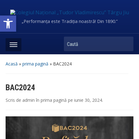
Deschide bara de unelte
„Performanța este Tradiția noastră! Din 1890.”
Caută
Acasă
»
prima pagină
»
BAC2024
BAC2024
Scris de
admin
în
prima pagină
pe
iunie 30, 2024
.