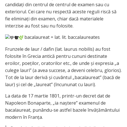
candidați din centrul de centrul de examen sau cu
exteriorul. Cei care nu respectă aceste reguli riscă să
fie eliminați din examen, chiar dacă materialele
interzise au fost sau nu folosite.
bacalaureat = lat. lit. baccalaureates
Frunzele de laur / dafin (lat. laurus nobilis) au fost
folosite în Grecia antică pentru cununi destinate
eroilor, poeților, oratorilor etc., de unde și expresia „a
culege lauri” (a avea succese, a deveni celebru, glorios).
Tot de la laur derivă și cuvântul „bacalaureat” (bacă de
laur) și cel de „laureat” (încununat cu lauri).
La data de 17 martie 1801, printr-un decret dat de
Napoleon Bonaparte, „ia naștere” examenul de
bacalaureat, punându-se astfel bazele învățământului
modern în Franța.