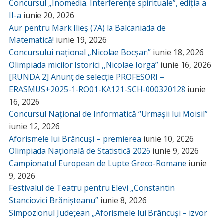
Concursul „Inomedia. Interferențe spirituale”, ediția a
II-a
iunie 20, 2026
Aur pentru Mark Ilieș (7A) la Balcaniada de
Matematică!
iunie 19, 2026
Concursului național „Nicolae Bocșan”
iunie 18, 2026
Olimpiada micilor Istorici ,,Nicolae Iorga”
iunie 16, 2026
[RUNDA 2] Anunț de selecție PROFESORI –
ERASMUS+2025-1-RO01-KA121-SCH-000320128
iunie
16, 2026
Concursul Național de Informatică “Urmașii lui Moisil”
iunie 12, 2026
Aforismele lui Brâncuși – premierea
iunie 10, 2026
Olimpiada Națională de Statistică 2026
iunie 9, 2026
Campionatul European de Lupte Greco-Romane
iunie
9, 2026
Festivalul de Teatru pentru Elevi „Constantin
Stanciovici Brănișteanu”
iunie 8, 2026
Simpozionul Județean „Aforismele lui Brâncuși – izvor