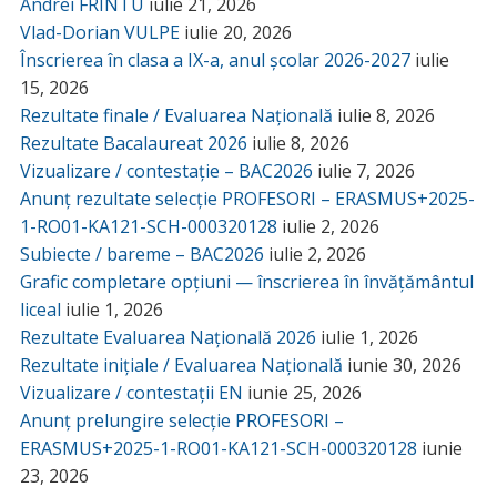
Andrei FRÎNTU
iulie 21, 2026
Vlad-Dorian VULPE
iulie 20, 2026
Înscrierea în clasa a IX-a, anul școlar 2026-2027
iulie
15, 2026
Rezultate finale / Evaluarea Națională
iulie 8, 2026
Rezultate Bacalaureat 2026
iulie 8, 2026
Vizualizare / contestație – BAC2026
iulie 7, 2026
Anunț rezultate selecție PROFESORI – ERASMUS+2025-
1-RO01-KA121-SCH-000320128
iulie 2, 2026
Subiecte / bareme – BAC2026
iulie 2, 2026
Grafic completare opțiuni — înscrierea în învățământul
liceal
iulie 1, 2026
Rezultate Evaluarea Națională 2026
iulie 1, 2026
Rezultate inițiale / Evaluarea Națională
iunie 30, 2026
Vizualizare / contestații EN
iunie 25, 2026
Anunț prelungire selecție PROFESORI –
ERASMUS+2025-1-RO01-KA121-SCH-000320128
iunie
23, 2026