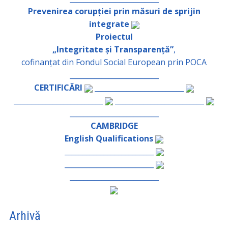
Prevenirea corupției prin măsuri de sprijin
integrate
Proiectul
„Integritate și Transparență”
,
cofinanțat din Fondul Social European prin POCA
_________________________
CERTIFICĂRI
_________________________
_________________________
_________________________
_________________________
CAMBRIDGE
English Qualifications
_________________________
_________________________
_________________________
Arhivă