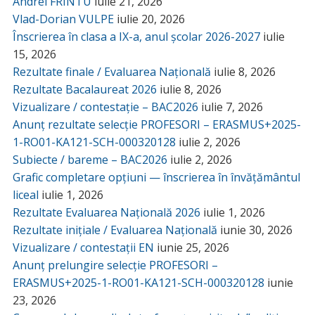
Andrei FRÎNTU
iulie 21, 2026
Vlad-Dorian VULPE
iulie 20, 2026
Înscrierea în clasa a IX-a, anul școlar 2026-2027
iulie
15, 2026
Rezultate finale / Evaluarea Națională
iulie 8, 2026
Rezultate Bacalaureat 2026
iulie 8, 2026
Vizualizare / contestație – BAC2026
iulie 7, 2026
Anunț rezultate selecție PROFESORI – ERASMUS+2025-
1-RO01-KA121-SCH-000320128
iulie 2, 2026
Subiecte / bareme – BAC2026
iulie 2, 2026
Grafic completare opțiuni — înscrierea în învățământul
liceal
iulie 1, 2026
Rezultate Evaluarea Națională 2026
iulie 1, 2026
Rezultate inițiale / Evaluarea Națională
iunie 30, 2026
Vizualizare / contestații EN
iunie 25, 2026
Anunț prelungire selecție PROFESORI –
ERASMUS+2025-1-RO01-KA121-SCH-000320128
iunie
23, 2026