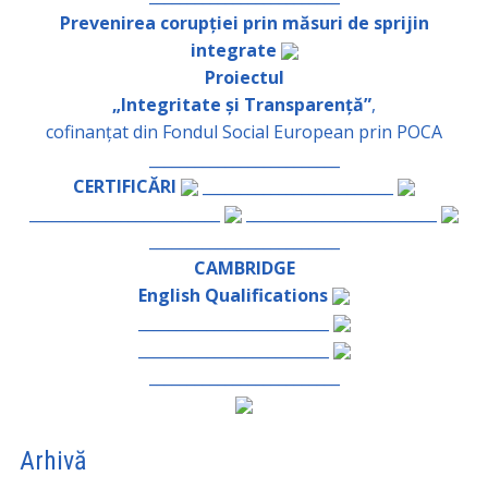
Prevenirea corupției prin măsuri de sprijin
integrate
Proiectul
„Integritate și Transparență”
,
cofinanțat din Fondul Social European prin POCA
_________________________
CERTIFICĂRI
_________________________
_________________________
_________________________
_________________________
CAMBRIDGE
English Qualifications
_________________________
_________________________
_________________________
Arhivă