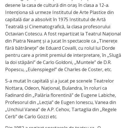
desene la casa de cultură din oraș în clasa a 12-a.
Intenționa să urmeze Institutul de Arte Plastice din
capitală dar a absolvit în 1975 Institutul de Artă
Teatrală și Cinematografică, la clasa profesorului
Octavian Cotescu. A fost repartizat la Teatrul Național
din Piatra Neamț și a jucat în spectacole ca „Tinerețe
fără bătrânețe” de Eduard Covalli, cu rolul lui Dorde
pentru care a primit premiul de interpretare, în „Slugă
la doi stăpâni” de Carlo Goldoni, „Muntele” de D.R.
Popescu, „Eulenspiegel” de Charles de Coster, etc.
S-a mutat în capitală și a jucat pe scenele Teatrelor
Nottara, Odeon, Național, Bulandra, în roluri ca
Fadinard din „Palăria florentină” de Eugene Labiche,
Profesorul din „Lecția” de Eugen Ionescu, Vanea din
„Unchiul Vanea” de A.P. Cehov, Tartaglia din „Regele
Cerb” de Carlo Gozzi etc.
Din 1982 a regizat spectacole de teatru ca „O