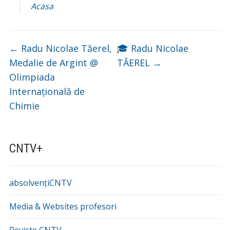
Acasa
←
Radu Nicolae Tăerel,
🎓 Radu Nicolae
Medalie de Argint @
TĂEREL
→
Olimpiada
Internațională de
Chimie
CNTV+
absolvențiCNTV
Media & Websites profesori
Reviste CNTV