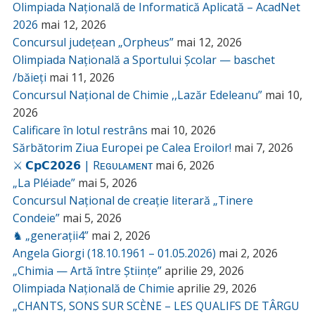
Olimpiada Națională de Informatică Aplicată – AcadNet
2026
mai 12, 2026
Concursul județean „Orpheus”
mai 12, 2026
Olimpiada Națională a Sportului Școlar — baschet
/băieți
mai 11, 2026
Concursul Național de Chimie ,,Lazăr Edeleanu”
mai 10,
2026
Calificare în lotul restrâns
mai 10, 2026
Sărbătorim Ziua Europei pe Calea Eroilor!
mai 7, 2026
⚔️ 𝗖𝗽𝗖𝟮𝟬𝟮𝟲 | Rᴇɢᴜʟᴀᴍᴇɴᴛ
mai 6, 2026
„La Pléiade”
mai 5, 2026
Concursul Național de creație literară „Tinere
Condeie”
mai 5, 2026
♞ „generații4”
mai 2, 2026
Angela Giorgi (18.10.1961 – 01.05.2026)
mai 2, 2026
„Chimia — Artă între Științe”
aprilie 29, 2026
Olimpiada Națională de Chimie
aprilie 29, 2026
„CHANTS, SONS SUR SCÈNE – LES QUALIFS DE TÂRGU