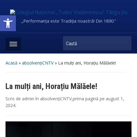
Deschide bara de unelte
„Performanța este Tradiția noastră! Din 1890.”
Caută
Acasă
»
absolvențiCNTV
»
La mulți ani, Horațiu Mălăele!
La mulți ani, Horațiu Mălăele!
Scris de
admin
în
absolvențiCNTV
,
prima pagină
pe
august 1,
2024
.