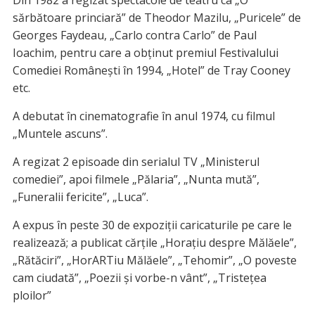
sărbătoare princiară” de Theodor Mazilu, „Puricele” de
Georges Faydeau, „Carlo contra Carlo” de Paul
Ioachim, pentru care a obținut premiul Festivalului
Comediei Românești în 1994, „Hotel” de Tray Cooney
etc.
A debutat în cinematografie în anul 1974, cu filmul
„Muntele ascuns”.
A regizat 2 episoade din serialul TV „Ministerul
comediei”, apoi filmele „Pălaria”, „Nunta mută”,
„Funeralii fericite”, „Luca”.
A expus în peste 30 de expoziții caricaturile pe care le
realizează; a publicat cărțile „Horațiu despre Mălăele”,
„Rătăciri”, „HorARTiu Mălăele”, „Tehomir”, „O poveste
cam ciudată”, „Poezii și vorbe-n vânt”, „Tristețea
ploilor”