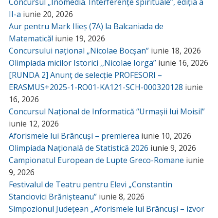
Concursul „Inomedia. Interferențe spirituale”, ediția a
II-a
iunie 20, 2026
Aur pentru Mark Ilieș (7A) la Balcaniada de
Matematică!
iunie 19, 2026
Concursului național „Nicolae Bocșan”
iunie 18, 2026
Olimpiada micilor Istorici ,,Nicolae Iorga”
iunie 16, 2026
[RUNDA 2] Anunț de selecție PROFESORI –
ERASMUS+2025-1-RO01-KA121-SCH-000320128
iunie
16, 2026
Concursul Național de Informatică “Urmașii lui Moisil”
iunie 12, 2026
Aforismele lui Brâncuși – premierea
iunie 10, 2026
Olimpiada Națională de Statistică 2026
iunie 9, 2026
Campionatul European de Lupte Greco-Romane
iunie
9, 2026
Festivalul de Teatru pentru Elevi „Constantin
Stanciovici Brănișteanu”
iunie 8, 2026
Simpozionul Județean „Aforismele lui Brâncuși – izvor