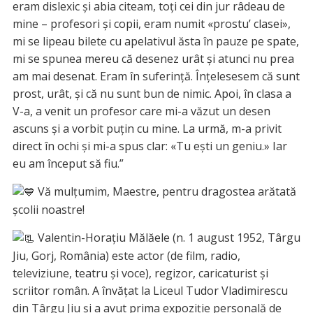
eram dislexic și abia citeam, toți cei din jur râdeau de
mine – profesori și copii, eram numit «prostu’ clasei»,
mi se lipeau bilete cu apelativul ăsta în pauze pe spate,
mi se spunea mereu că desenez urât și atunci nu prea
am mai desenat. Eram în suferință. Înțelesesem că sunt
prost, urât, și că nu sunt bun de nimic. Apoi, în clasa a
V-a, a
venit un profesor care mi-a văzut un desen
ascuns și a vorbit puțin cu mine. La urmă, m-a privit
direct în ochi și mi-a spus clar: «Tu ești un geniu.» Iar
eu am început să fiu.”
Vă mulțumim, Maestre, pentru dragostea arătată
școlii noastre!
Valentin-Horațiu Mălăele (n. 1 august 1952, Târgu
Jiu, Gorj, România) este actor (de film, radio,
televiziune, teatru și voce), regizor, caricaturist și
scriitor român. A învățat la Liceul Tudor Vladimirescu
din Târgu Jiu și a avut prima expoziție personală de