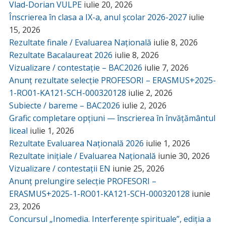
Vlad-Dorian VULPE
iulie 20, 2026
Înscrierea în clasa a IX-a, anul școlar 2026-2027
iulie
15, 2026
Rezultate finale / Evaluarea Națională
iulie 8, 2026
Rezultate Bacalaureat 2026
iulie 8, 2026
Vizualizare / contestație – BAC2026
iulie 7, 2026
Anunț rezultate selecție PROFESORI – ERASMUS+2025-
1-RO01-KA121-SCH-000320128
iulie 2, 2026
Subiecte / bareme – BAC2026
iulie 2, 2026
Grafic completare opțiuni — înscrierea în învățământul
liceal
iulie 1, 2026
Rezultate Evaluarea Națională 2026
iulie 1, 2026
Rezultate inițiale / Evaluarea Națională
iunie 30, 2026
Vizualizare / contestații EN
iunie 25, 2026
Anunț prelungire selecție PROFESORI –
ERASMUS+2025-1-RO01-KA121-SCH-000320128
iunie
23, 2026
Concursul „Inomedia. Interferențe spirituale”, ediția a