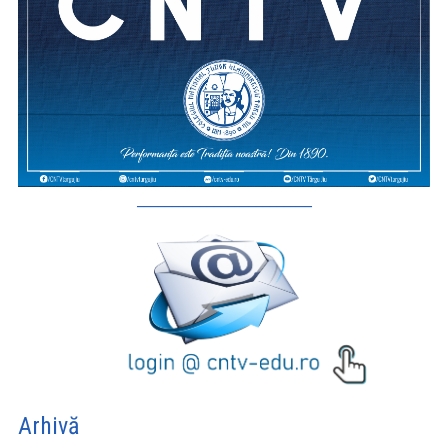
_________________________
Arhivă