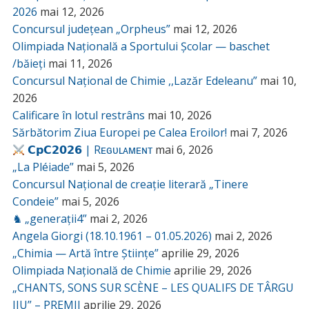
2026
mai 12, 2026
Concursul județean „Orpheus”
mai 12, 2026
Olimpiada Națională a Sportului Școlar — baschet
/băieți
mai 11, 2026
Concursul Național de Chimie ,,Lazăr Edeleanu”
mai 10,
2026
Calificare în lotul restrâns
mai 10, 2026
Sărbătorim Ziua Europei pe Calea Eroilor!
mai 7, 2026
𝗖𝗽𝗖𝟮𝟬𝟮𝟲 | Rᴇɢᴜʟᴀᴍᴇɴᴛ
mai 6, 2026
„La Pléiade”
mai 5, 2026
Concursul Național de creație literară „Tinere
Condeie”
mai 5, 2026
♞ „generații4”
mai 2, 2026
Angela Giorgi (18.10.1961 – 01.05.2026)
mai 2, 2026
„Chimia — Artă între Științe”
aprilie 29, 2026
Olimpiada Națională de Chimie
aprilie 29, 2026
„CHANTS, SONS SUR SCÈNE – LES QUALIFS DE TÂRGU
JIU” – PREMII
aprilie 29, 2026