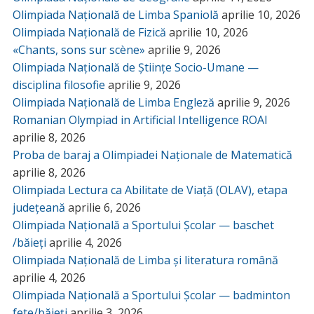
Olimpiada Națională de Limba Spaniolă
aprilie 10, 2026
Olimpiada Națională de Fizică
aprilie 10, 2026
«Chants, sons sur scène»
aprilie 9, 2026
Olimpiada Națională de Științe Socio-Umane —
disciplina filosofie
aprilie 9, 2026
Olimpiada Națională de Limba Engleză
aprilie 9, 2026
Romanian Olympiad in Artificial Intelligence ROAI
aprilie 8, 2026
Proba de baraj a Olimpiadei Naționale de Matematică
aprilie 8, 2026
Olimpiada Lectura ca Abilitate de Viață (OLAV), etapa
județeană
aprilie 6, 2026
Olimpiada Națională a Sportului Școlar — baschet
/băieți
aprilie 4, 2026
Olimpiada Națională de Limba și literatura română
aprilie 4, 2026
Olimpiada Națională a Sportului Școlar — badminton
fete/băieți
aprilie 3, 2026