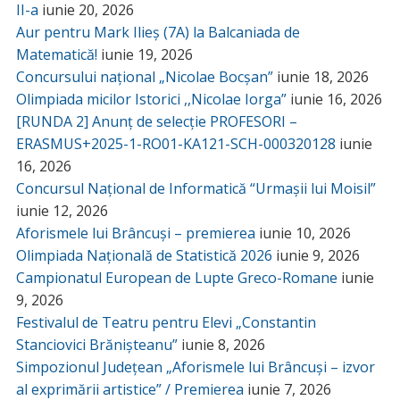
II-a
iunie 20, 2026
Aur pentru Mark Ilieș (7A) la Balcaniada de
Matematică!
iunie 19, 2026
Concursului național „Nicolae Bocșan”
iunie 18, 2026
Olimpiada micilor Istorici ,,Nicolae Iorga”
iunie 16, 2026
[RUNDA 2] Anunț de selecție PROFESORI –
ERASMUS+2025-1-RO01-KA121-SCH-000320128
iunie
16, 2026
Concursul Național de Informatică “Urmașii lui Moisil”
iunie 12, 2026
Aforismele lui Brâncuși – premierea
iunie 10, 2026
Olimpiada Națională de Statistică 2026
iunie 9, 2026
Campionatul European de Lupte Greco-Romane
iunie
9, 2026
Festivalul de Teatru pentru Elevi „Constantin
Stanciovici Brănișteanu”
iunie 8, 2026
Simpozionul Județean „Aforismele lui Brâncuși – izvor
al exprimării artistice” / Premierea
iunie 7, 2026