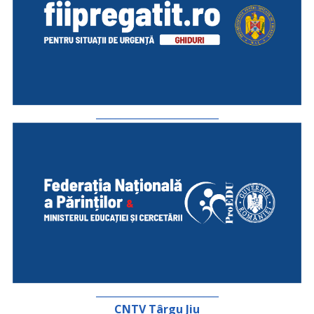
_________________________
_________________________
CNTV Târgu Jiu