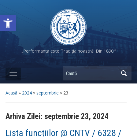
Deschide bara de unelte
„Performanța este Tradiția noastră! Din 1890.”
Caută
Acasă
»
2024
»
septembrie
»
23
Arhiva Zilei:
septembrie 23, 2024
Lista funcțiilor @ CNTV / 6328 /