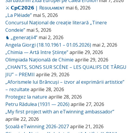
Sărbătorim Ziua Europei pe Calea Eroilor!
mai 7, 2026
⚔️ 𝗖𝗽𝗖𝟮𝟬𝟮𝟲 | Rᴇɢᴜʟᴀᴍᴇɴᴛ
mai 6, 2026
„La Pléiade”
mai 5, 2026
Concursul Național de creație literară „Tinere
Condeie”
mai 5, 2026
♞ „generații4”
mai 2, 2026
Angela Giorgi (18.10.1961 – 01.05.2026)
mai 2, 2026
„Chimia — Artă între Științe”
aprilie 29, 2026
Olimpiada Națională de Chimie
aprilie 29, 2026
„CHANTS, SONS SUR SCÈNE – LES QUALIFS DE TÂRGU
JIU” – PREMII
aprilie 29, 2026
„Aforismele lui Brâncuși – izvor al exprimării artistice”
– rezultate
aprilie 28, 2026
Protegez la nature
aprilie 28, 2026
Petru Rădulea (1931 — 2026)
aprilie 27, 2026
„My first project with an eTwinning ambassador”
aprilie 22, 2026
Școală eTwinning 2026-2027
aprilie 21, 2026