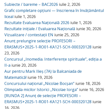
Subiecte / bareme – BAC2026
iulie 2, 2026
Grafic completare opțiuni — înscrierea în învățământul
liceal
iulie 1, 2026
Rezultate Evaluarea Națională 2026
iulie 1, 2026
Rezultate inițiale / Evaluarea Națională
iunie 30, 2026
Vizualizare / contestații EN
iunie 25, 2026
Anunț prelungire selecție PROFESORI –
ERASMUS+2025-1-RO01-KA121-SCH-000320128
iunie
23, 2026
Concursul „Inomedia. Interferențe spirituale”, ediția a
II-a
iunie 20, 2026
Aur pentru Mark Ilieș (7A) la Balcaniada de
Matematică!
iunie 19, 2026
Concursului național „Nicolae Bocșan”
iunie 18, 2026
Olimpiada micilor Istorici ,,Nicolae Iorga”
iunie 16, 2026
[RUNDA 2] Anunț de selecție PROFESORI –
ERASMUS+2025-1-RO01-KA121-SCH-000320128
iunie
16, 2026