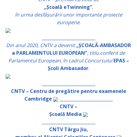
„Școală eTwinning”
,
în urma desfășurării unor importante proiecte
europene
.
_________________________
Din anul 2020, CNTV a devenit
„ȘCOALĂ-AMBASADOR
a PARLAMENTULUI EUROPEAN”
,
titlu conferit de
Parlamentul European, în cadrul Concursului
EPAS –
Școli Ambasador
.
_________________________
CNTV – Centru de pregătire pentru examenele
Cambridge
_________________________
CNTV –
Școală Media
_________________________
CNTV Târgu Jiu,