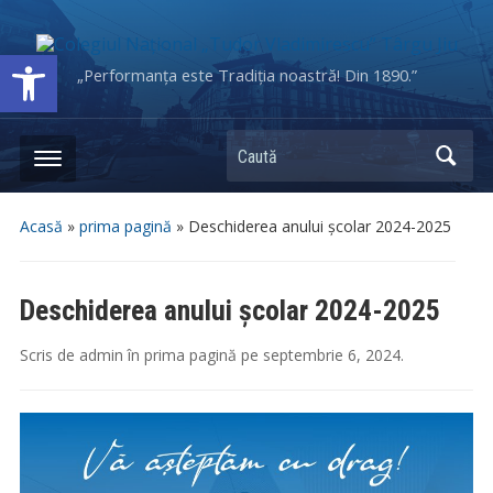
Deschide bara de unelte
„Performanța este Tradiția noastră! Din 1890.”
Caută
Acasă
»
prima pagină
»
Deschiderea anului școlar 2024-2025
Deschiderea anului școlar 2024-2025
Scris de
admin
în
prima pagină
pe
septembrie 6, 2024
.