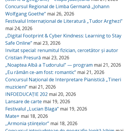
Concursul Regional de Limba Germană „Johann
Wolfgang Goethe”
mai 26, 2026
Festivalul Internațional de Literatură „Tudor Arghezi”
mai 24, 2026
„Digital Footprint & Cyber Kindness: Learning to Stay
Safe Online”
mai 23, 2026
Invitat special: renumitul fizician, cercetător și autor
Cristian Presură
mai 23, 2026
„Noaptea Albă a Tudorului” — program
mai 21, 2026
„Eu rămân ce-am fost: romantic”
mai 21, 2026
Concursul Național de Interpretare Pianistică „Tineri
muzicieni”
mai 21, 2026
INFOEDUCAȚIE 202
mai 20, 2026
Lansare de carte
mai 19, 2026
Festivalul „Lucian Blaga”
mai 19, 2026
Mate+
mai 18, 2026
,,Armonia științelor”
mai 18, 2026
Concursul interjudețean de geografie Ioniță Ichim
mai