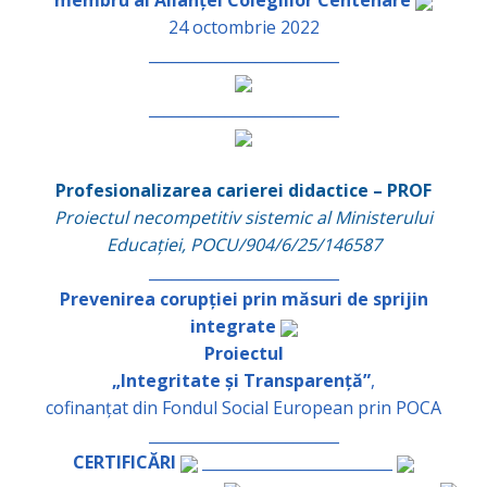
membru al Alianței Colegiilor Centenare
24 octombrie 2022
_________________________
_________________________
Profesionalizarea carierei didactice – PROF
Proiectul necompetitiv sistemic al Ministerului
Educației, POCU/904/6/25/146587
_________________________
Prevenirea corupției prin măsuri de sprijin
integrate
Proiectul
„Integritate și Transparență”
,
cofinanțat din Fondul Social European prin POCA
_________________________
CERTIFICĂRI
_________________________