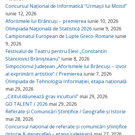
Concursul Național de Informatică “Urmașii lui Moisil”
iunie 12, 2026
Aforismele lui Brâncuși – premierea
iunie 10, 2026
Olimpiada Națională de Statistică 2026
iunie 9, 2026
Campionatul European de Lupte Greco-Romane
iunie
9, 2026
Festivalul de Teatru pentru Elevi „Constantin
Stanciovici Brănișteanu”
iunie 8, 2026
Simpozionul Județean „Aforismele lui Brâncuși – izvor
al exprimării artistice” / Premierea
iunie 7, 2026
Olimpiada de Tehnologia Informației, etapa națională
mai 29, 2026
„Cititul dăunează grav inculturii”
mai 29, 2026
GO TALENT / 2026
mai 29, 2026
Referate și Comunicări Științifice / Geografie și Istorie
mai 28, 2026
Concursul național de referate și comunicări științifice
(istorie & geografie) – etapa județeană
mai 27, 2026