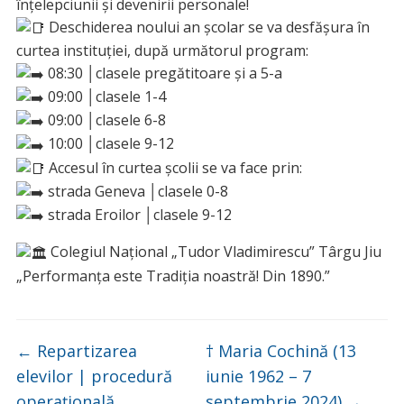
înțelepciunii și devenirii personale!
Deschiderea noului an școlar se va desfășura în
curtea instituției, după următorul program:
08:30 │clasele pregătitoare și a 5-a
09:00 │clasele 1-4
09:00 │clasele 6-8
10:00 │clasele 9-12
Accesul în curtea școlii se va face prin:
strada Geneva │clasele 0-8
strada Eroilor │clasele 9-12
Colegiul Național „Tudor Vladimirescu” Târgu Jiu
„Performanța este Tradiția noastră! Din 1890.”
←
Repartizarea
† Maria Cochină (13
elevilor | procedură
iunie 1962 – 7
operațională
septembrie 2024)
→