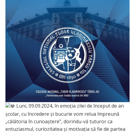
Luni, 09.09.2024, în emoția zilei de început de an
școlar, cu încredere și bucurie vom relua împreună
„călătoria în cunoaștere”, dorindu-vă tuturor ca
entuziasmul, curiozitatea și motivația să fie de partea