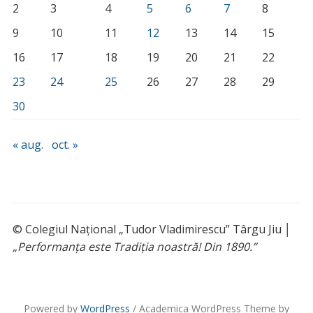
2
3
4
5
6
7
8
9
10
11
12
13
14
15
16
17
18
19
20
21
22
23
24
25
26
27
28
29
30
« aug.
oct. »
© Colegiul Național „Tudor Vladimirescu” Târgu Jiu │
„Performanța este Tradiția noastră! Din 1890.”
Powered by
WordPress
/ Academica WordPress Theme by