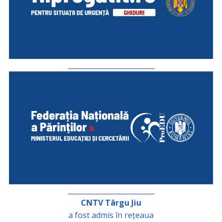
_________________________
_________________________
CNTV Târgu Jiu
a fost admis în rețeaua