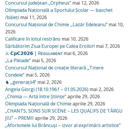
Concursul județean „Orpheus”
mai 12, 2026
Olimpiada Națională a Sportului Școlar — baschet
/băieți
mai 11, 2026
Concursul Național de Chimie ,,Lazăr Edeleanu”
mai 10,
2026
Calificare în lotul restrâns
mai 10, 2026
Sărbătorim Ziua Europei pe Calea Eroilor!
mai 7, 2026
⚔️ 𝗖𝗽𝗖𝟮𝟬𝟮𝟲 | Rᴇɢᴜʟᴀᴍᴇɴᴛ
mai 6, 2026
„La Pléiade”
mai 5, 2026
Concursul Național de creație literară „Tinere
Condeie”
mai 5, 2026
♞ „generații4”
mai 2, 2026
Angela Giorgi (18.10.1961 – 01.05.2026)
mai 2, 2026
„Chimia — Artă între Științe”
aprilie 29, 2026
Olimpiada Națională de Chimie
aprilie 29, 2026
„CHANTS, SONS SUR SCÈNE – LES QUALIFS DE TÂRGU
JIU” – PREMII
aprilie 29, 2026
„Aforismele lui Brâncuși – izvor al exprimării artistice”