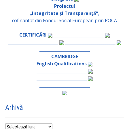
Proiectul
„Integritate și Transparență”
,
cofinanțat din Fondul Social European prin POCA
_________________________
CERTIFICĂRI
_________________________
_________________________
_________________________
_________________________
CAMBRIDGE
English Qualifications
_________________________
_________________________
_________________________
Arhivă
Arhivă