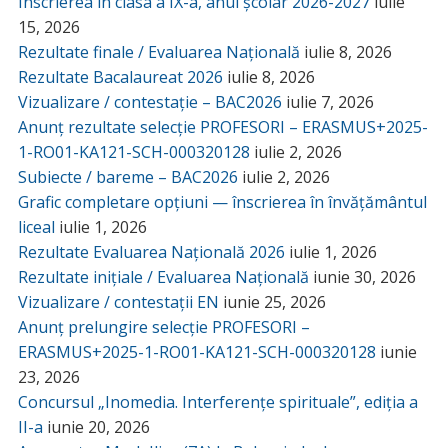
Înscrierea în clasa a IX-a, anul școlar 2026-2027
iulie
15, 2026
Rezultate finale / Evaluarea Națională
iulie 8, 2026
Rezultate Bacalaureat 2026
iulie 8, 2026
Vizualizare / contestație – BAC2026
iulie 7, 2026
Anunț rezultate selecție PROFESORI – ERASMUS+2025-
1-RO01-KA121-SCH-000320128
iulie 2, 2026
Subiecte / bareme – BAC2026
iulie 2, 2026
Grafic completare opțiuni — înscrierea în învățământul
liceal
iulie 1, 2026
Rezultate Evaluarea Națională 2026
iulie 1, 2026
Rezultate inițiale / Evaluarea Națională
iunie 30, 2026
Vizualizare / contestații EN
iunie 25, 2026
Anunț prelungire selecție PROFESORI –
ERASMUS+2025-1-RO01-KA121-SCH-000320128
iunie
23, 2026
Concursul „Inomedia. Interferențe spirituale”, ediția a
II-a
iunie 20, 2026