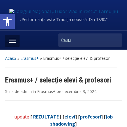
Deschide bara de unelte
„Performanța este Tradiția noastră! Din 1890.”
Caută
Acasă
»
Erasmus+
»
Erasmus+ / selecție elevi & profesori
Erasmus+ / selecție elevi & profesori
Scris de
admin
în
Erasmus+
pe
decembrie 3, 2024
.
update
[
REZULTATE
]
[
elevi
] [
profesori
]
[
Job
shadowing
]