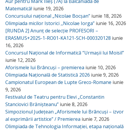
Aur pentru Mark Ilieș (7A) la Balcaniada de
Matematică!
iunie 19, 2026
Concursului național „Nicolae Bocșan”
iunie 18, 2026
Olimpiada micilor Istorici ,,Nicolae Iorga”
iunie 16, 2026
[RUNDA 2] Anunț de selecție PROFESORI –
ERASMUS+2025-1-RO01-KA121-SCH-000320128
iunie
16, 2026
Concursul Național de Informatică “Urmașii lui Moisil”
iunie 12, 2026
Aforismele lui Brâncuși – premierea
iunie 10, 2026
Olimpiada Națională de Statistică 2026
iunie 9, 2026
Campionatul European de Lupte Greco-Romane
iunie
9, 2026
Festivalul de Teatru pentru Elevi „Constantin
Stanciovici Brănișteanu”
iunie 8, 2026
Simpozionul Județean „Aforismele lui Brâncuși – izvor
al exprimării artistice” / Premierea
iunie 7, 2026
Olimpiada de Tehnologia Informației, etapa națională