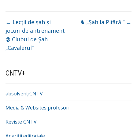
←
Lecții de șah și
♞ „Șah la Pițărăi”
→
jocuri de antrenament
@ Clubul de Șah
„Cavalerul”
CNTV+
absolvențiCNTV
Media & Websites profesori
Reviste CNTV
Apariții editoriale