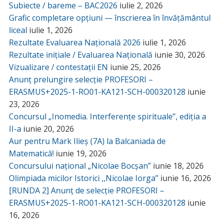
Subiecte / bareme – BAC2026
iulie 2, 2026
Grafic completare opțiuni — înscrierea în învățământul
liceal
iulie 1, 2026
Rezultate Evaluarea Națională 2026
iulie 1, 2026
Rezultate inițiale / Evaluarea Națională
iunie 30, 2026
Vizualizare / contestații EN
iunie 25, 2026
Anunț prelungire selecție PROFESORI –
ERASMUS+2025-1-RO01-KA121-SCH-000320128
iunie
23, 2026
Concursul „Inomedia. Interferențe spirituale”, ediția a
II-a
iunie 20, 2026
Aur pentru Mark Ilieș (7A) la Balcaniada de
Matematică!
iunie 19, 2026
Concursului național „Nicolae Bocșan”
iunie 18, 2026
Olimpiada micilor Istorici ,,Nicolae Iorga”
iunie 16, 2026
[RUNDA 2] Anunț de selecție PROFESORI –
ERASMUS+2025-1-RO01-KA121-SCH-000320128
iunie
16, 2026