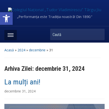
Deschide bara de unelte
„Performanța este Tradiția noastră! Din 1890.”
Caută
Acasă
»
2024
»
decembrie
»
31
Arhiva Zilei:
decembrie 31, 2024
La mulți ani!
decembrie 31, 2024