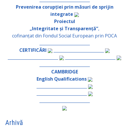
Prevenirea corupției prin măsuri de sprijin
integrate
Proiectul
„Integritate și Transparență”
,
cofinanțat din Fondul Social European prin POCA
_________________________
CERTIFICĂRI
_________________________
_________________________
_________________________
_________________________
CAMBRIDGE
English Qualifications
_________________________
_________________________
_________________________
Arhivă