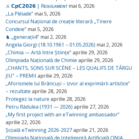
⚔️ 𝗖𝗽𝗖𝟮𝟬𝟮𝟲 | Rᴇɢᴜʟᴀᴍᴇɴᴛ
mai 6, 2026
„La Pléiade”
mai 5, 2026
Concursul Național de creație literară „Tinere
Condeie”
mai 5, 2026
♞ „generații4”
mai 2, 2026
Angela Giorgi (18.10.1961 – 01.05.2026)
mai 2, 2026
„Chimia — Artă între Științe”
aprilie 29, 2026
Olimpiada Națională de Chimie
aprilie 29, 2026
„CHANTS, SONS SUR SCÈNE – LES QUALIFS DE TÂRGU
JIU” – PREMII
aprilie 29, 2026
„Aforismele lui Brâncuși – izvor al exprimării artistice”
– rezultate
aprilie 28, 2026
Protegez la nature
aprilie 28, 2026
Petru Rădulea (1931 — 2026)
aprilie 27, 2026
„My first project with an eTwinning ambassador”
aprilie 22, 2026
Școală eTwinning 2026-2027
aprilie 21, 2026
Olimpiada Națională de Inteligență Artificială ONIA