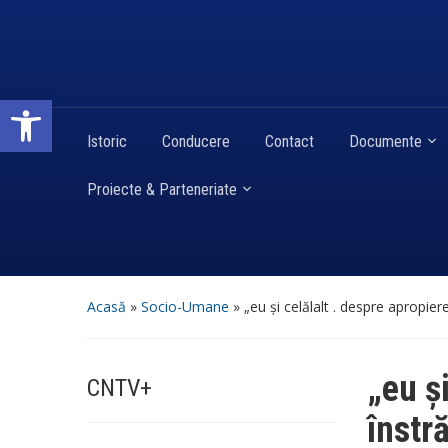
Deschide bara de unelte
Istoric
Conducere
Contact
Documente
Proiecte & Parteneriate
Acasă
»
Socio-Umane
»
„eu și celălalt . despre apropier
„eu și
CNTV+
înstr