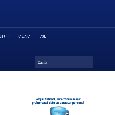
mus+
C.E.A.C.
CȘE
Caută