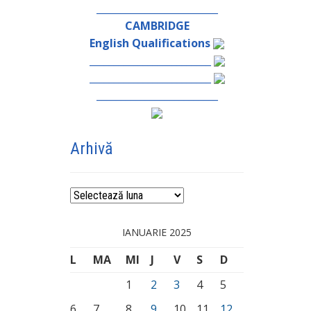
_________________________
CAMBRIDGE
English Qualifications
_________________________
_________________________
_________________________
Arhivă
Arhivă
IANUARIE 2025
L
MA
MI
J
V
S
D
1
2
3
4
5
6
7
8
9
10
11
12