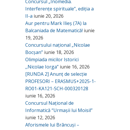
Concursul „Inomedia.
Interferențe spirituale”, ediția a
II-a
iunie 20, 2026
Aur pentru Mark Ilieș (7A) la
Balcaniada de Matematică!
iunie
19, 2026
Concursului național „Nicolae
Bocșan”
iunie 18, 2026
Olimpiada micilor Istorici
,,Nicolae Iorga”
iunie 16, 2026
[RUNDA 2] Anunț de selecție
PROFESORI – ERASMUS+2025-1-
RO01-KA121-SCH-000320128
iunie 16, 2026
Concursul Național de
Informatică “Urmașii lui Moisil”
iunie 12, 2026
Aforismele lui Brâncuși –