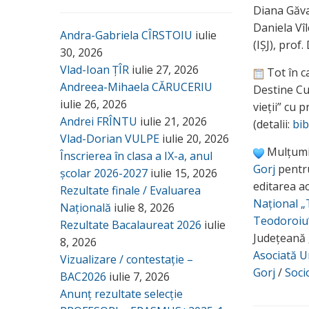
Diana Găva
Daniela Vî
Andra-Gabriela CÎRSTOIU
iulie
(IȘJ), prof
30, 2026
Vlad-Ioan ȚÎR
iulie 27, 2026
Tot în c
Andreea-Mihaela CĂRUCERIU
Destine Cu
iulie 26, 2026
vieții” cu 
Andrei FRÎNTU
iulie 21, 2026
(detalii:
bib
Vlad-Dorian VULPE
iulie 20, 2026
Mulțumi
Înscrierea în clasa a IX-a, anul
Gorj
pentru
școlar 2026-2027
iulie 15, 2026
editarea a
Rezultate finale / Evaluarea
Național „
Națională
iulie 8, 2026
Teodoroiu”
Rezultate Bacalaureat 2026
iulie
Județeană 
8, 2026
Asociată 
Vizualizare / contestație –
Gorj
/
Soc
BAC2026
iulie 7, 2026
Anunț rezultate selecție