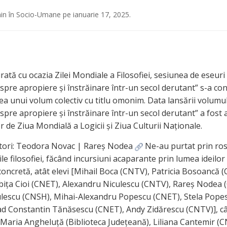
in
în
Socio-Umane
pe
ianuarie 17, 2025
.
ată cu ocazia Zilei Mondiale a Filosofiei, sesiunea de eseuri 
despre apropiere și înstrăinare într-un secol derutant” s-a con
ea unui volum colectiv cu titlu omonim. Data lansării volumul
despre apropiere și înstrăinare într-un secol derutant” a fost
 de Ziua Mondială a Logicii și Ziua Culturii Naționale.
ori: Teodora Novac | Rareș Nodea
Ne-au purtat prin ros
ile filosofiei, făcând incursiuni acaparante prin lumea ideilor 
 concretă, atât elevi [Mihail Boca (CNTV), Patricia Bosoancă 
bița Cioi (CNET), Alexandru Niculescu (CNTV), Rareș Nodea 
lescu (CNSH), Mihai-Alexandru Popescu (CNET), Stela Pope
ad Constantin Tănăsescu (CNET), Andy Zidărescu (CNTV)], câ
[Maria Angheluță (Biblioteca Județeană), Liliana Cantemir (C