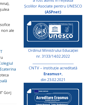
a fost admis în rețeaua
umna),
Școlilor Asociate pentru UNESCO
cșulea
(ASPnet)
sofice
a non ale
Ordinul Ministrului Educației
CT
nr. 3133/14.02.2022
ru
_________________________
Colegiul
CNTV – instituție acreditată
„Ecaterina
Erasmus+
,
ioteca
din 23.02.2021
oală
l” Gorj