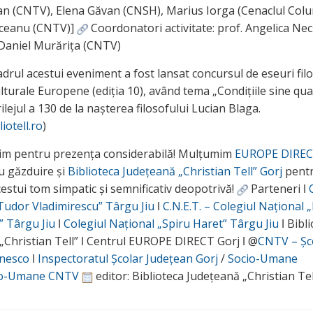
n (CNTV), Elena Găvan (CNSH), Marius Iorga (Cenaclul Col
lceanu (CNTV)]
Coordonatori activitate: prof. Angelica Ne
. Daniel Murărița (CNTV)
adrul acestui eveniment a fost lansat concursul de eseuri filo
lturale Europene (ediția 10), având tema „Condițiile sine qu
prilejul a 130 de la nașterea filosofului Lucian Blaga.
liotell.ro
)
m pentru prezența considerabilă! Mulțumim
EUROPE DIRE
 găzduire și
Biblioteca Județeană „Christian Tell” Gorj
pent
cestui tom simpatic și semnificativ deopotrivă!
Parteneri ǀ
Tudor Vladimirescu” Târgu Jiu
ǀ
C.N.E.T. – Colegiul Național 
 Târgu Jiu
ǀ
Colegiul Național „Spiru Haret” Târgu Jiu
ǀ Bibl
„Christian Tell” ǀ Centrul EUROPE DIRECT Gorj ǀ @
CNTV – Șc
Unesco
ǀ
Inspectoratul Școlar Județean Gorj
/
Socio-Umane
io-Umane CNTV
editor: Biblioteca Județeană „Christian Tel