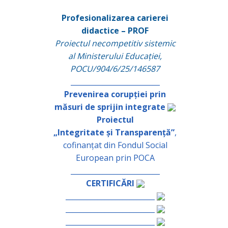
Profesionalizarea carierei
didactice – PROF
Proiectul necompetitiv sistemic
al Ministerului Educației,
POCU/904/6/25/146587
_________________________
Prevenirea corupției prin
măsuri de sprijin integrate
Proiectul
„Integritate și Transparență”
,
cofinanțat din Fondul Social
European prin POCA
_________________________
CERTIFICĂRI
_________________________
_________________________
_________________________