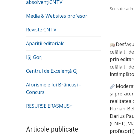
absolvențiCNTV
Scris de
adm
Media & Websites profesori
Reviste CNTV
Apariții editoriale
Desfășur
celălalt . 
IȘJ Gorj
prin editar
celălalt . 
Centrul de Excelență GJ
întâmplător
Aforismele lui Brâncuși –
Moderat
Concurs
și prefacer
realitatea
RESURSE ERASMUS+
Florian-Be
Darius Pau
(CNET), Vl
Articole publicate
profesori 