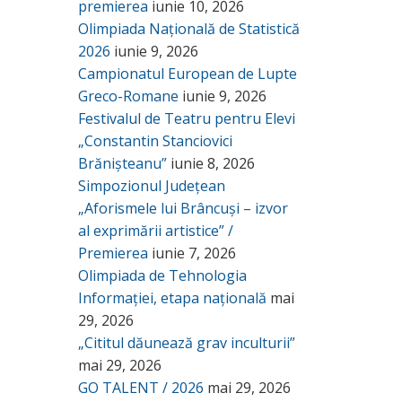
premierea
iunie 10, 2026
Olimpiada Națională de Statistică
2026
iunie 9, 2026
Campionatul European de Lupte
Greco-Romane
iunie 9, 2026
Festivalul de Teatru pentru Elevi
„Constantin Stanciovici
Brănișteanu”
iunie 8, 2026
Simpozionul Județean
„Aforismele lui Brâncuși – izvor
al exprimării artistice” /
Premierea
iunie 7, 2026
Olimpiada de Tehnologia
Informației, etapa națională
mai
29, 2026
„Cititul dăunează grav inculturii”
mai 29, 2026
GO TALENT / 2026
mai 29, 2026