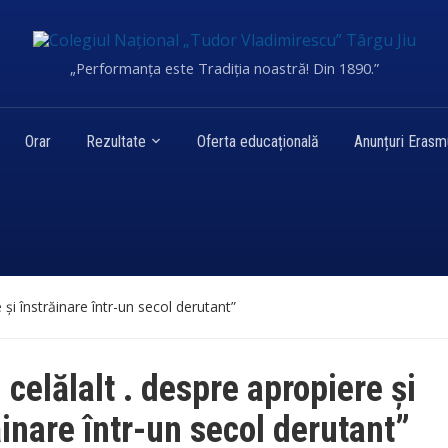
„Performanța este Tradiția noastră! Din 1890.”
Orar
Rezultate
Oferta educațională
Anunțuri Eras
e și înstrăinare într-un secol derutant”
 celălalt . despre apropiere și
ăinare într-un secol derutant”