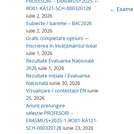
PROFESORI – ERASMUS+2025-1-
RO01-KA121-SCH-000320128
←
Exame
iulie 2, 2026
Subiecte / bareme – BAC2026
iulie 2, 2026
Grafic completare opțiuni —
înscrierea în învățământul liceal
iulie 1, 2026
Rezultate Evaluarea Națională
2026
iulie 1, 2026
Rezultate inițiale / Evaluarea
Națională
iunie 30, 2026
Vizualizare / contestații EN
iunie
25, 2026
Anunț prelungire
selecție PROFESORI –
ERASMUS+2025-1-RO01-KA121-
SCH-000320128
iunie 23, 2026