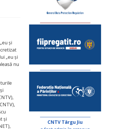
_________________________
„eu și
cretizat
ui „eu și
 aleasă nu
_________________________
turile
și
(CNTV),
(CNTV),
scu
_________________________
t și
CNTV Târgu Jiu
NET),