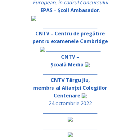
European, în cadrul Concursului
EPAS – Școli Ambasador
.
_________________________
CNTV – Centru de pregătire
pentru examenele Cambridge
_________________________
CNTV –
Școală Media
_________________________
CNTV Târgu Jiu,
membru al Alianței Colegiilor
Centenare
24 octombrie 2022
_________________________
_________________________