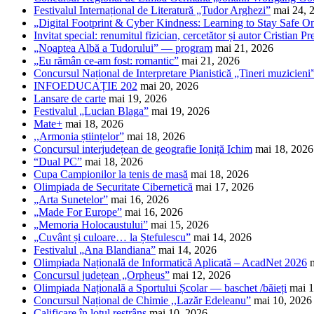
Festivalul Internațional de Literatură „Tudor Arghezi”
mai 24, 
„Digital Footprint & Cyber Kindness: Learning to Stay Safe O
Invitat special: renumitul fizician, cercetător și autor Cristian Pr
„Noaptea Albă a Tudorului” — program
mai 21, 2026
„Eu rămân ce-am fost: romantic”
mai 21, 2026
Concursul Național de Interpretare Pianistică „Tineri muzicieni
INFOEDUCAȚIE 202
mai 20, 2026
Lansare de carte
mai 19, 2026
Festivalul „Lucian Blaga”
mai 19, 2026
Mate+
mai 18, 2026
,,Armonia științelor”
mai 18, 2026
Concursul interjudețean de geografie Ioniță Ichim
mai 18, 2026
“Dual PC”
mai 18, 2026
Cupa Campionilor la tenis de masă
mai 18, 2026
Olimpiada de Securitate Cibernetică
mai 17, 2026
„Arta Sunetelor”
mai 16, 2026
„Made For Europe”
mai 16, 2026
„Memoria Holocaustului”
mai 15, 2026
„Cuvânt și culoare… la Ștefulescu”
mai 14, 2026
Festivalul „Ana Blandiana”
mai 14, 2026
Olimpiada Națională de Informatică Aplicată – AcadNet 2026
Concursul județean „Orpheus”
mai 12, 2026
Olimpiada Națională a Sportului Școlar — baschet /băieți
mai 1
Concursul Național de Chimie ,,Lazăr Edeleanu”
mai 10, 2026
Calificare în lotul restrâns
mai 10, 2026