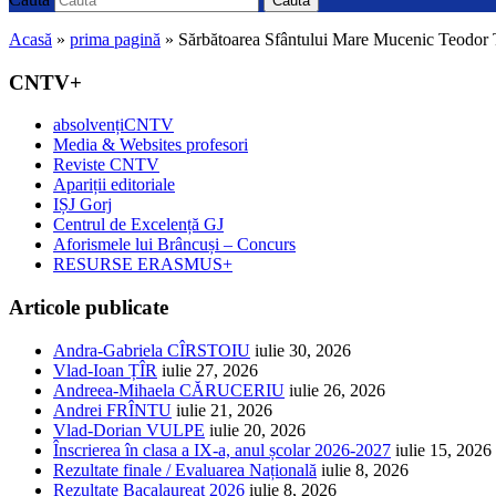
Caută
Acasă
»
prima pagină
»
Sărbătoarea Sfântului Mare Mucenic Teodor 
CNTV+
absolvențiCNTV
Media & Websites profesori
Reviste CNTV
Apariții editoriale
IȘJ Gorj
Centrul de Excelență GJ
Aforismele lui Brâncuși – Concurs
RESURSE ERASMUS+
Articole publicate
Andra-Gabriela CÎRSTOIU
iulie 30, 2026
Vlad-Ioan ȚÎR
iulie 27, 2026
Andreea-Mihaela CĂRUCERIU
iulie 26, 2026
Andrei FRÎNTU
iulie 21, 2026
Vlad-Dorian VULPE
iulie 20, 2026
Înscrierea în clasa a IX-a, anul școlar 2026-2027
iulie 15, 2026
Rezultate finale / Evaluarea Națională
iulie 8, 2026
Rezultate Bacalaureat 2026
iulie 8, 2026