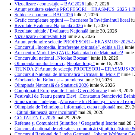
Vizualizare / contestație – BAC2026
iulie 7, 2026
Anunț rezultate selecție PROFESORI – ERASMUS+2025-
Subiecte / bareme – BAC2026
iulie 2, 2026
Grafic completare opțiuni — înscrierea în învățământul liceal
iu
Rezultate Evaluarea Națională 2026
iulie 1, 2026
Rezultate inițiale / Evaluarea Națională
iunie 30, 2026
Vizualizare / contestații EN
iunie 25, 2026
Anunț prelungire selecție PROFESORI – ERASMUS+2025
Concursul „Inomedia. Interferențe spirituale”, ediția a II-a
iunie
Aur pentru Mark Ilieș (7A) la Balcaniada de Matematică!
iunie
Concursului național „Nicolae Bocșan”
iunie 18, 2026
Olimpiada micilor Istorici ,,Nicolae Iorga”
iunie 16, 2026
[RUNDA 2] Anunț de selecție PROFESORI – ERASMUS+2
Concursul Național de Informatică “Urmașii lui Moisil”
iunie 1
Aforismele lui Brâncuși – premierea
iunie 10, 2026
Olimpiada Națională de Statistică 2026
iunie 9, 2026
Campionatul European de Lupte Greco-Romane
iunie 9, 2026
Festivalul de Teatru pentru Elevi „Constantin Stanciovici Brăni
Simpozionul Județean „Aforismele lui Brâncuși – izvor al exprim
Olimpiada de Tehnologia Informației, etapa națională
mai 29, 
„Cititul dăunează grav inculturii”
mai 29, 2026
GO TALENT / 2026
mai 29, 2026
Referate și Comunicări Științifice / Geografie și Istorie
mai 28,
Concursul național de referate și comunicări științifice (istorie
Concursul Regional de Limba Germană „Johann Wolfgang Go