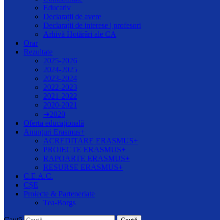
Educativ
Declarații de avere
Declarații de interese | profesori
Arhivă Hotărâri ale CA
Orar
Rezultate
2025-2026
2024-2025
2023-2024
2022-2023
2021-2022
2020-2021
➔2020
Oferta educațională
Anunțuri Erasmus+
ACREDITARE ERASMUS+
PROIECTE ERASMUS+
RAPOARTE ERASMUS+
RESURSE ERASMUS+
C.E.A.C.
CȘE
Proiecte & Parteneriate
Tea-Borgs
Caută