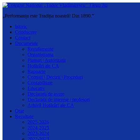
„Performanța este Tradiția noastră! Din 1890.”
Istoric
Conducere
Contact
Documente
Regulamente
Organigrama
Planuri | Autorizații
Hotărâri ale CA
Rapoarte
Comisii | Decizii | Proceduri
Contabilitate
Educativ
Declarații de avere
Declarații de interese | profesori
Arhivă Hotărâri ale CA
Orar
Rezultate
2025-2026
2024-2025
2023-2024
2022-2023