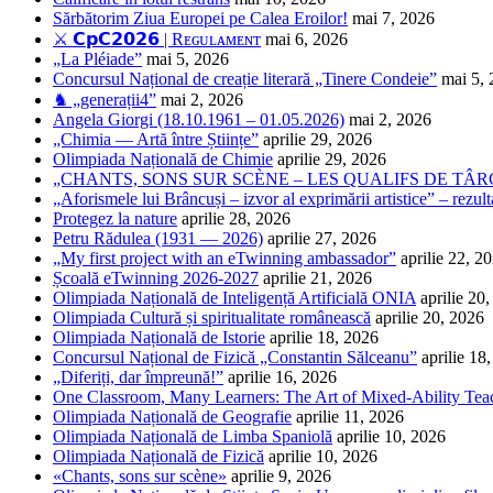
Sărbătorim Ziua Europei pe Calea Eroilor!
mai 7, 2026
⚔️ 𝗖𝗽𝗖𝟮𝟬𝟮𝟲 | Rᴇɢᴜʟᴀᴍᴇɴᴛ
mai 6, 2026
„La Pléiade”
mai 5, 2026
Concursul Național de creație literară „Tinere Condeie”
mai 5,
♞ „generații4”
mai 2, 2026
Angela Giorgi (18.10.1961 – 01.05.2026)
mai 2, 2026
„Chimia — Artă între Științe”
aprilie 29, 2026
Olimpiada Națională de Chimie
aprilie 29, 2026
„CHANTS, SONS SUR SCÈNE – LES QUALIFS DE TÂRG
„Aforismele lui Brâncuși – izvor al exprimării artistice” – rezult
Protegez la nature
aprilie 28, 2026
Petru Rădulea (1931 — 2026)
aprilie 27, 2026
„My first project with an eTwinning ambassador”
aprilie 22, 2
Școală eTwinning 2026-2027
aprilie 21, 2026
Olimpiada Națională de Inteligență Artificială ONIA
aprilie 20
Olimpiada Cultură și spiritualitate românească
aprilie 20, 2026
Olimpiada Națională de Istorie
aprilie 18, 2026
Concursul Național de Fizică „Constantin Sălceanu”
aprilie 18
„Diferiți, dar împreună!”
aprilie 16, 2026
One Classroom, Many Learners: The Art of Mixed-Ability Tea
Olimpiada Națională de Geografie
aprilie 11, 2026
Olimpiada Națională de Limba Spaniolă
aprilie 10, 2026
Olimpiada Națională de Fizică
aprilie 10, 2026
«Chants, sons sur scène»
aprilie 9, 2026