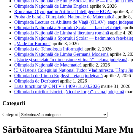
Olimpiada Națională de Științe Socio-Umane — disciplina filos
Olimpiada Națională de Limba Engleză
aprilie 9, 2026
Romanian Olympiad in Artificial Intelligence ROAI
aprilie 8, 
Proba de baraj a Olimpiadei Naționale de Matematică
aprilie 8
Olimpiada Lectura ca Abilitate de Viață (OLAV), etapa județea
Olimpiada Națională a Sportului Școlar — baschet /băieți
april
Olimpiada Națională de Limba și literatura română
aprilie 4, 2
Olimpiada Națională a Sportului Școlar — badminton fete/băieț
„Made for Europe”
aprilie 3, 2026
Olimpiada de Tehnologia Informației
aprilie 2, 2026
Olimpiada Națională de Limba Germană Modernă
aprilie 2, 2
„Istorie și societate în dimensiune virtuală” – etapa județeană
ap
Olimpiada Națională de Matematică
aprilie 2, 2026
🇪🇺 Istoria Colegiului Național Tudor Vladimirescu, Târgu Jiu
Olimpiada de Limba Engleză – etapa județeană
aprilie 2, 2026
Olimpiada de Dezbateri
aprilie 1, 2026
Lista funcțiilor @ CNTV / 1409 / 31.03.2026
martie 31, 2026
Olimpiada micilor Istorici „Nicolae Iorga”, etapa județeană
mar
Categorii
Categorii
Sărbătoarea Sfântului Mare Mu