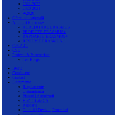
2021-2022
2020-2021
➔2020
Oferta educațională
Anunțuri Erasmus+
ACREDITARE ERASMUS+
PROIECTE ERASMUS+
RAPOARTE ERASMUS+
RESURSE ERASMUS+
C.E.A.C.
CȘE
Proiecte & Parteneriate
Tea-Borgs
Istoric
Conducere
Contact
Documente
Regulamente
Organigrama
Planuri | Autorizații
Hotărâri ale CA
Rapoarte
Comisii | Decizii | Proceduri
Contabilitate