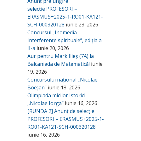
Anunț prelungire
selecție PROFESORI –
ERASMUS+2025-1-RO01-KA121-
SCH-000320128
iunie 23, 2026
Concursul „Inomedia.
Interferențe spirituale”, ediția a
II-a
iunie 20, 2026
Aur pentru Mark Ilieș (7A) la
Balcaniada de Matematică!
iunie
19, 2026
Concursului național „Nicolae
Bocșan”
iunie 18, 2026
Olimpiada micilor Istorici
,,Nicolae Iorga”
iunie 16, 2026
[RUNDA 2] Anunț de selecție
PROFESORI – ERASMUS+2025-1-
RO01-KA121-SCH-000320128
iunie 16, 2026