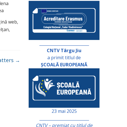
Elena
ea
gină web,
elțan,
_________________________
CNTV Târgu Jiu
a primit titlul de
atters
→
ȘCOALĂ EUROPEANĂ
23 mai 2025
_________________________
CNTV – premiat cu titlul de