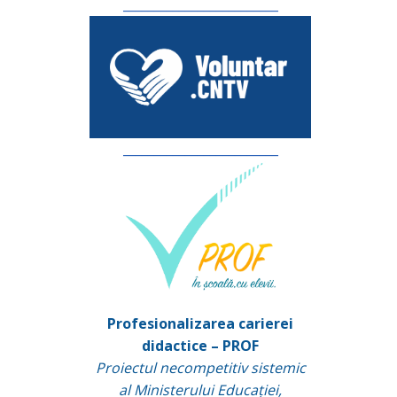
_________________________
_________________________
Profesionalizarea carierei
didactice – PROF
Proiectul necompetitiv sistemic
al Ministerului Educației,