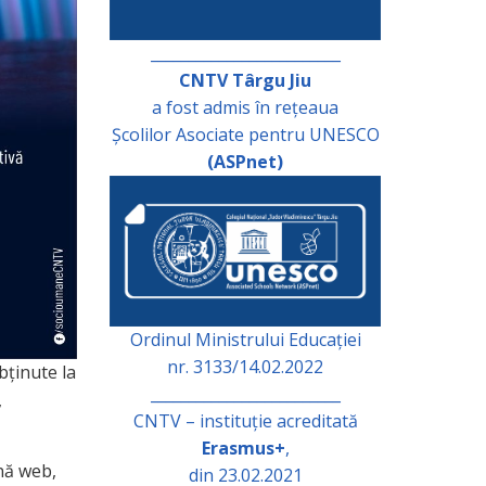
_________________________
CNTV Târgu Jiu
a fost admis în rețeaua
Școlilor Asociate pentru UNESCO
(ASPnet)
Ordinul Ministrului Educației
nr. 3133/14.02.2022
bținute la
_________________________
,
CNTV – instituție acreditată
Erasmus+
,
ină web,
din 23.02.2021