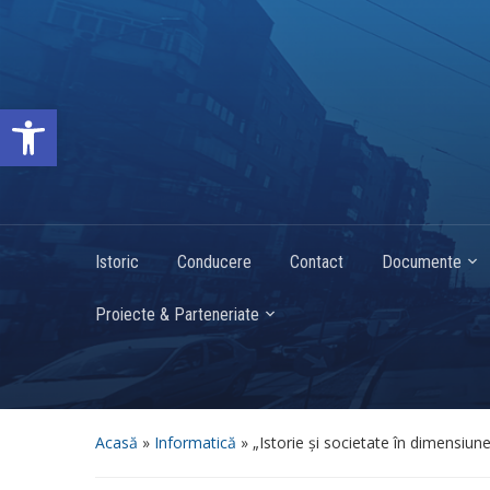
Deschide bara de unelte
Istoric
Conducere
Contact
Documente
Proiecte & Parteneriate
Acasă
»
Informatică
»
„Istorie și societate în dimensiun