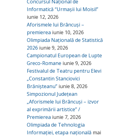
Concursul Național de
Informatică “Urmașii lui Moisil”
iunie 12, 2026
Aforismele lui Brâncuși –
premierea
iunie 10, 2026
Olimpiada Națională de Statistică
2026
iunie 9, 2026
Campionatul European de Lupte
Greco-Romane
iunie 9, 2026
Festivalul de Teatru pentru Elevi
„Constantin Stanciovici
Brănișteanu”
iunie 8, 2026
Simpozionul Județean
„Aforismele lui Brâncuși – izvor
al exprimării artistice” /
Premierea
iunie 7, 2026
Olimpiada de Tehnologia
Informației, etapa națională
mai