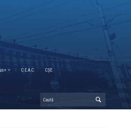
mus+
C.E.A.C.
CȘE
Caută