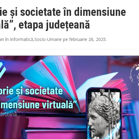
rie și societate în dimensiune
ală”, etapa județeană
in
în
Informatică
,
Socio-Umane
pe
februarie 26, 2025
.