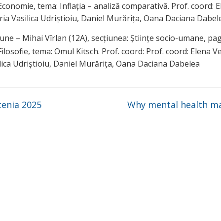
 Economie, tema: Inflația – analiză comparativă. Prof. coord: 
ria Vasilica Udriștioiu, Daniel Murărița, Oana Daciana Dabel
ne – Mihai Vîrlan (12A), secțiunea: Științe socio-umane, pa
 Filosofie, tema: Omul Kitsch. Prof. coord: Prof. coord: Elena V
lica Udriștioiu, Daniel Murărița, Oana Daciana Dabelea
tenia 2025
Why mental health m