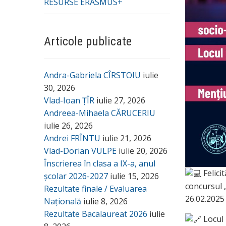
RESURSE ERASMUS+
Articole publicate
Andra-Gabriela CÎRSTOIU
iulie
30, 2026
Vlad-Ioan ȚÎR
iulie 27, 2026
Andreea-Mihaela CĂRUCERIU
iulie 26, 2026
Andrei FRÎNTU
iulie 21, 2026
Vlad-Dorian VULPE
iulie 20, 2026
Înscrierea în clasa a IX-a, anul
Felici
școlar 2026-2027
iulie 15, 2026
concursul „
Rezultate finale / Evaluarea
26.02.2025
Națională
iulie 8, 2026
Rezultate Bacalaureat 2026
iulie
Locul 