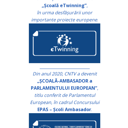
„Școală eTwinning”
,
în urma desfășurării unor
importante proiecte europene
.
_________________________
Din anul 2020, CNTV a devenit
„ȘCOALĂ-AMBASADOR a
PARLAMENTULUI EUROPEAN”
,
titlu conferit de Parlamentul
European, în cadrul Concursului
EPAS – Școli Ambasador
.