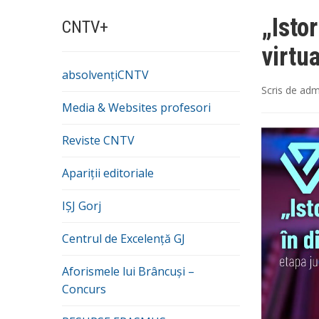
„Isto
CNTV+
virtu
absolvențiCNTV
Scris de
adm
Media & Websites profesori
Reviste CNTV
Apariții editoriale
IȘJ Gorj
Centrul de Excelență GJ
Aforismele lui Brâncuși –
Concurs