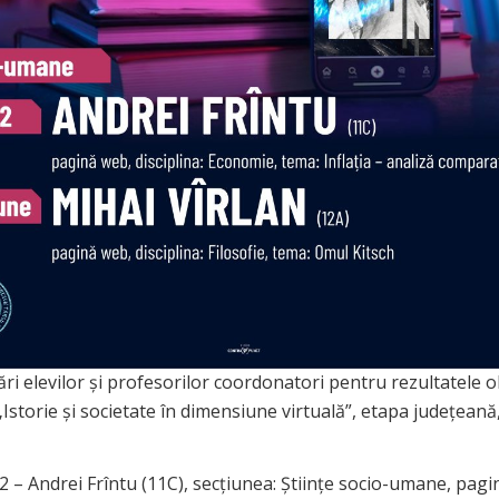
tări elevilor și profesorilor coordonatori pentru rezultatele o
Istorie și societate în dimensiune virtuală”, etapa județeană
2 – Andrei Frîntu (11C), secțiunea: Științe socio-umane, pag