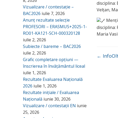
8, 2026
disciplina:
Vizualizare / contestație –
Velțan, Ma
BAC2026
iulie 7, 2026
Anunț rezultate selecție
Mențiu
PROFESORI – ERASMUS+2025-1-
disciplina:
RO01-KA121-SCH-000320128
Maria Vasi
iulie 2, 2026
Subiecte / bareme – BAC2026
iulie 2, 2026
←
InfoOl
Grafic completare opțiuni —
înscrierea în învățământul liceal
iulie 1, 2026
Rezultate Evaluarea Națională
2026
iulie 1, 2026
Rezultate inițiale / Evaluarea
Națională
iunie 30, 2026
Vizualizare / contestații EN
iunie
25, 2026