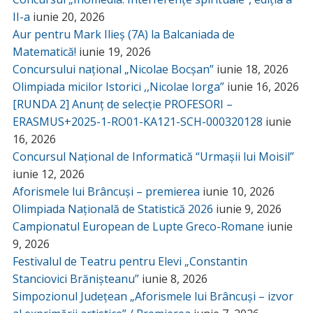
II-a
iunie 20, 2026
Aur pentru Mark Ilieș (7A) la Balcaniada de
Matematică!
iunie 19, 2026
Concursului național „Nicolae Bocșan”
iunie 18, 2026
Olimpiada micilor Istorici ,,Nicolae Iorga”
iunie 16, 2026
[RUNDA 2] Anunț de selecție PROFESORI –
ERASMUS+2025-1-RO01-KA121-SCH-000320128
iunie
16, 2026
Concursul Național de Informatică “Urmașii lui Moisil”
iunie 12, 2026
Aforismele lui Brâncuși – premierea
iunie 10, 2026
Olimpiada Națională de Statistică 2026
iunie 9, 2026
Campionatul European de Lupte Greco-Romane
iunie
9, 2026
Festivalul de Teatru pentru Elevi „Constantin
Stanciovici Brănișteanu”
iunie 8, 2026
Simpozionul Județean „Aforismele lui Brâncuși – izvor