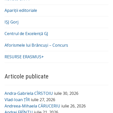
Apariții editoriale
IȘJ Gorj
Centrul de Excelență GJ
Aforismele lui Brâncuși – Concurs
RESURSE ERASMUS+
Articole publicate
Andra-Gabriela CÎRSTOIU
iulie 30, 2026
Vlad-Ioan ȚÎR
iulie 27, 2026
Andreea-Mihaela CĂRUCERIU
iulie 26, 2026
Andrei FRÎNTU
iulie 21, 2026