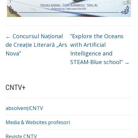
←
Concursul Național
”Explore the Oceans
de Creație Literară „Ars
with Artificial
Nova”
Intelligence and
STEAM-Blue school”
→
CNTV+
absolvențiCNTV
Media & Websites profesori
Reviste CNTV