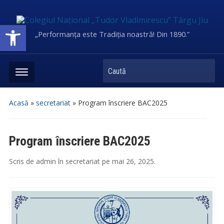
Deschide bara de unelte
„Performanța este Tradiția noastră! Din 1890.”
Caută
Acasă
»
secretariat
»
Program înscriere BAC2025
Program înscriere BAC2025
Scris de
admin
în
secretariat
pe
mai 26, 2025
.