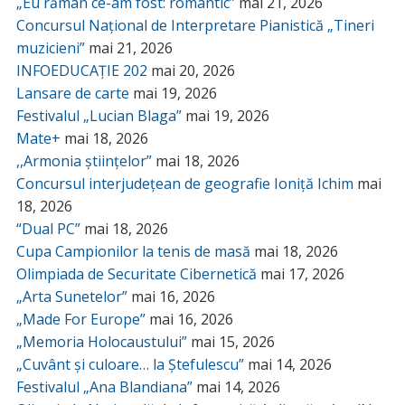
„Eu rămân ce-am fost: romantic”
mai 21, 2026
Concursul Național de Interpretare Pianistică „Tineri
muzicieni”
mai 21, 2026
INFOEDUCAȚIE 202
mai 20, 2026
Lansare de carte
mai 19, 2026
Festivalul „Lucian Blaga”
mai 19, 2026
Mate+
mai 18, 2026
,,Armonia științelor”
mai 18, 2026
Concursul interjudețean de geografie Ioniță Ichim
mai
18, 2026
“Dual PC”
mai 18, 2026
Cupa Campionilor la tenis de masă
mai 18, 2026
Olimpiada de Securitate Cibernetică
mai 17, 2026
„Arta Sunetelor”
mai 16, 2026
„Made For Europe”
mai 16, 2026
„Memoria Holocaustului”
mai 15, 2026
„Cuvânt și culoare… la Ștefulescu”
mai 14, 2026
Festivalul „Ana Blandiana”
mai 14, 2026