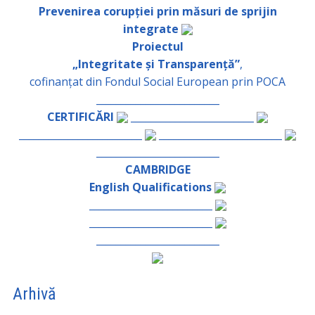
Prevenirea corupției prin măsuri de sprijin
integrate
Proiectul
„Integritate și Transparență”
,
cofinanțat din Fondul Social European prin POCA
_________________________
CERTIFICĂRI
_________________________
_________________________
_________________________
_________________________
CAMBRIDGE
English Qualifications
_________________________
_________________________
_________________________
Arhivă