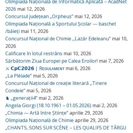
Olimpiada Națională de Informatică Aplicată – AcadNet
2026
mai 12, 2026
Concursul județean „Orpheus”
mai 12, 2026
Olimpiada Națională a Sportului Școlar — baschet
/băieți
mai 11, 2026
Concursul Național de Chimie ,,Lazăr Edeleanu”
mai 10,
2026
Calificare în lotul restrâns
mai 10, 2026
Sărbătorim Ziua Europei pe Calea Eroilor!
mai 7, 2026
⚔️ 𝗖𝗽𝗖𝟮𝟬𝟮𝟲 | Rᴇɢᴜʟᴀᴍᴇɴᴛ
mai 6, 2026
„La Pléiade”
mai 5, 2026
Concursul Național de creație literară „Tinere
Condeie”
mai 5, 2026
♞ „generații4”
mai 2, 2026
Angela Giorgi (18.10.1961 – 01.05.2026)
mai 2, 2026
„Chimia — Artă între Științe”
aprilie 29, 2026
Olimpiada Națională de Chimie
aprilie 29, 2026
„CHANTS, SONS SUR SCÈNE – LES QUALIFS DE TÂRGU