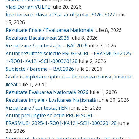
Vlad-Dorian VULPE
iulie 20, 2026
Înscrierea în clasa a IX-a, anul școlar 2026-2027
iulie
15, 2026
Rezultate finale / Evaluarea Națională
iulie 8, 2026
Rezultate Bacalaureat 2026
iulie 8, 2026
Vizualizare / contestație – BAC2026
iulie 7, 2026
Anunț rezultate selecție PROFESORI – ERASMUS+2025-
1-RO01-KA121-SCH-000320128
iulie 2, 2026
Subiecte / bareme – BAC2026
iulie 2, 2026
Grafic completare opțiuni — înscrierea în învățământul
liceal
iulie 1, 2026
Rezultate Evaluarea Națională 2026
iulie 1, 2026
Rezultate inițiale / Evaluarea Națională
iunie 30, 2026
Vizualizare / contestații EN
iunie 25, 2026
Anunț prelungire selecție PROFESORI –
ERASMUS+2025-1-RO01-KA121-SCH-000320128
iunie
23, 2026
Concursul „Inomedia. Interferențe spirituale”, ediția a