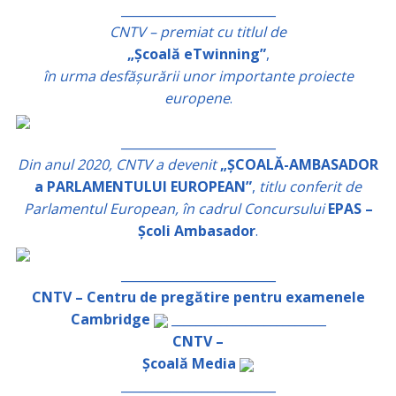
_________________________
CNTV – premiat cu titlul de
„Școală eTwinning”
,
în urma desfășurării unor importante proiecte
europene
.
_________________________
Din anul 2020, CNTV a devenit
„ȘCOALĂ-AMBASADOR
a PARLAMENTULUI EUROPEAN”
,
titlu conferit de
Parlamentul European, în cadrul Concursului
EPAS –
Școli Ambasador
.
_________________________
CNTV – Centru de pregătire pentru examenele
Cambridge
_________________________
CNTV –
Școală Media
_________________________