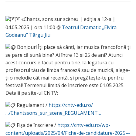
«Chants, sons sur scène» | ediția a 12-a |
04.05.2025 | ora 11:00 @
Teatrul Dramatic „Elvira
Godeanu” Târgu Jiu
B
onjour! Îți place să cânți, iar muzica francofonă ți
se pare că sună bine? Ai între 13 și 25 de ani? Atunci
acest concurs e făcut pentru tine. Ia legătura cu
profesorul tău de limba franceză sau de muzică, alege-
ți o melodie cât mai recentă, și pregătește-te pentru
festival! Termenul limită de înscriere este 01.05.2025.
Detalii pe site-ul CNTV:
Regulament /
https://cntv-edu.ro/
…/Chantssons_sur_scene_REGULAMENT…
Fișa de înscriere /
https://cntv-edu.ro/wp-
content/uploads/2025/04/Fiche-de-candidature-2025–-