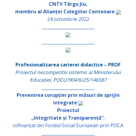
CNTV Târgu Jiu,
membru al Alianței Colegiilor Centenare
24 octombrie 2022
_________________________
_________________________
Profesionalizarea carierei didactice – PROF
Proiectul necompetitiv sistemic al Ministerului
Educației, POCU/904/6/25/146587
_________________________
Prevenirea corupției prin măsuri de sprijin
integrate
Proiectul
„Integritate și Transparență”
,
cofinanțat din Fondul Social European prin POCA
_________________________