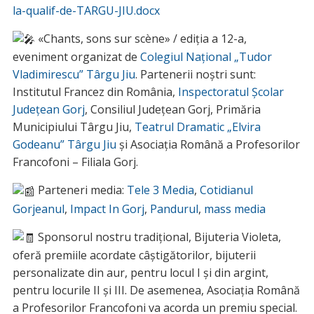
la-qualif-de-TARGU-JIU.docx
«Chants, sons sur scène» / ediția a 12-a,
eveniment organizat de
Colegiul Național „Tudor
Vladimirescu” Târgu Jiu
. Partenerii noștri sunt:
Institutul Francez din România,
Inspectoratul Școlar
Județean Gorj
, Consiliul Județean Gorj, Primăria
Municipiului Târgu Jiu,
Teatrul Dramatic „Elvira
Godeanu” Târgu Jiu
și Asociația Română a Profesorilor
Francofoni – Filiala Gorj.
Parteneri media:
Tele 3 Media
,
Cotidianul
Gorjeanul
,
Impact In Gorj
,
Pandurul
,
mass media
Sponsorul nostru tradițional, Bijuteria Violeta,
oferă premiile acordate câștigătorilor, bijuterii
personalizate din aur, pentru locul I și din argint,
pentru locurile II și III. De asemenea, Asociația Română
a Profesorilor Francofoni va acorda un premiu special.