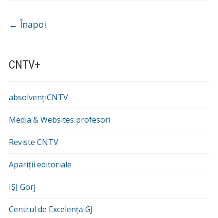
Navigare
←
Înapoi
CNTV+
absolvențiCNTV
Media & Websites profesori
Reviste CNTV
Apariții editoriale
IȘJ Gorj
Centrul de Excelență GJ