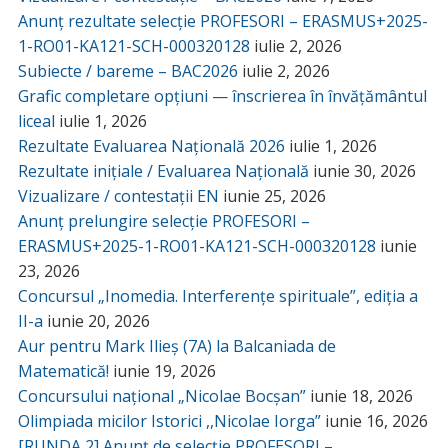
Anunț rezultate selecție PROFESORI – ERASMUS+2025-
1-RO01-KA121-SCH-000320128
iulie 2, 2026
Subiecte / bareme – BAC2026
iulie 2, 2026
Grafic completare opțiuni — înscrierea în învățământul
liceal
iulie 1, 2026
Rezultate Evaluarea Națională 2026
iulie 1, 2026
Rezultate inițiale / Evaluarea Națională
iunie 30, 2026
Vizualizare / contestații EN
iunie 25, 2026
Anunț prelungire selecție PROFESORI –
ERASMUS+2025-1-RO01-KA121-SCH-000320128
iunie
23, 2026
Concursul „Inomedia. Interferențe spirituale”, ediția a
II-a
iunie 20, 2026
Aur pentru Mark Ilieș (7A) la Balcaniada de
Matematică!
iunie 19, 2026
Concursului național „Nicolae Bocșan”
iunie 18, 2026
Olimpiada micilor Istorici ,,Nicolae Iorga”
iunie 16, 2026
[RUNDA 2] Anunț de selecție PROFESORI –