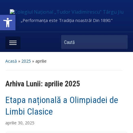
Deschide bara de unelte
„Performanța este Tradiția noastră! Din 1890.”
Caută
Acasă
»
2025
»
aprilie
Arhiva Lunii:
aprilie 2025
Etapa națională a Olimpiadei de
Limbi Clasice
aprilie 30, 2025