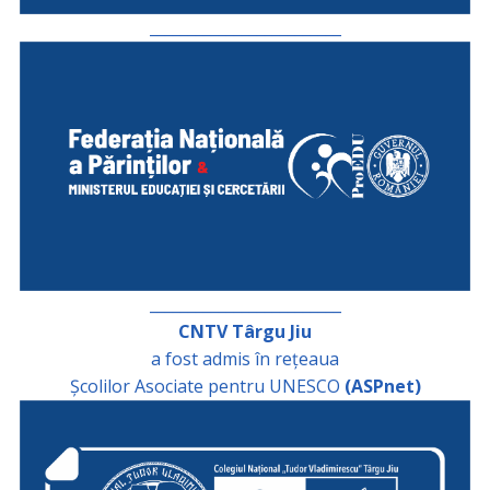
_________________________
_________________________
CNTV Târgu Jiu
a fost admis în rețeaua
Școlilor Asociate pentru UNESCO
(ASPnet)