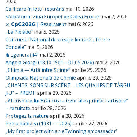
2026
Calificare în lotul restrâns
mai 10, 2026
Sărbătorim Ziua Europei pe Calea Eroilor!
mai 7, 2026
⚔️ 𝗖𝗽𝗖𝟮𝟬𝟮𝟲 | Rᴇɢᴜʟᴀᴍᴇɴᴛ
mai 6, 2026
„La Pléiade”
mai 5, 2026
Concursul Național de creație literară „Tinere
Condeie”
mai 5, 2026
♞ „generații4”
mai 2, 2026
Angela Giorgi (18.10.1961 – 01.05.2026)
mai 2, 2026
„Chimia — Artă între Științe”
aprilie 29, 2026
Olimpiada Națională de Chimie
aprilie 29, 2026
„CHANTS, SONS SUR SCÈNE – LES QUALIFS DE TÂRGU
JIU” – PREMII
aprilie 29, 2026
„Aforismele lui Brâncuși – izvor al exprimării artistice”
– rezultate
aprilie 28, 2026
Protegez la nature
aprilie 28, 2026
Petru Rădulea (1931 — 2026)
aprilie 27, 2026
„My first project with an eTwinning ambassador”