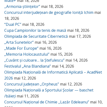
Mate+
mai 18, 2026
,,Armonia științelor”
mai 18, 2026
Concursul interjudețean de geografie Ioniță Ichim
mai
18, 2026
“Dual PC”
mai 18, 2026
Cupa Campionilor la tenis de masă
mai 18, 2026
Olimpiada de Securitate Cibernetică
mai 17, 2026
„Arta Sunetelor”
mai 16, 2026
„Made For Europe”
mai 16, 2026
„Memoria Holocaustului”
mai 15, 2026
„Cuvânt și culoare… la Ștefulescu”
mai 14, 2026
Festivalul „Ana Blandiana”
mai 14, 2026
Olimpiada Națională de Informatică Aplicată – AcadNet
2026
mai 12, 2026
Concursul județean „Orpheus”
mai 12, 2026
Olimpiada Națională a Sportului Școlar — baschet
/băieți
mai 11, 2026
Concursul Național de Chimie ,,Lazăr Edeleanu”
mai 10,