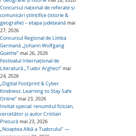
/ Geografie și Istorie
mai 28, 2026
Concursul național de referate și
comunicări științifice (istorie &
geografie) – etapa județeană
mai
27, 2026
Concursul Regional de Limba
Germană „Johann Wolfgang
Goethe”
mai 26, 2026
Festivalul Internațional de
Literatură „Tudor Arghezi”
mai
24, 2026
„Digital Footprint & Cyber
Kindness: Learning to Stay Safe
Online”
mai 23, 2026
Invitat special: renumitul fizician,
cercetător și autor Cristian
Presură
mai 23, 2026
„Noaptea Albă a Tudorului” —