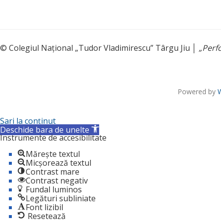
© Colegiul Național „Tudor Vladimirescu” Târgu Jiu │
„Perf
Powered by
Sari la conținut
Deschide bara de unelte
Instrumente de accesibilitate
Mărește textul
Micșorează textul
Contrast mare
Contrast negativ
Fundal luminos
Legături subliniate
Font lizibil
Resetează