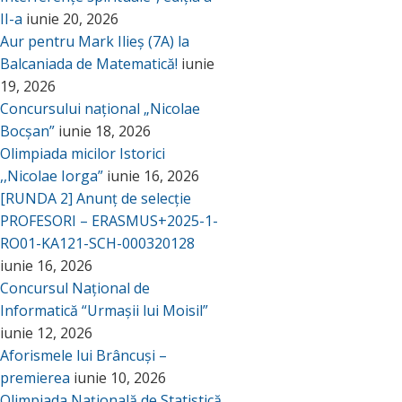
II-a
iunie 20, 2026
Aur pentru Mark Ilieș (7A) la
Balcaniada de Matematică!
iunie
19, 2026
Concursului național „Nicolae
Bocșan”
iunie 18, 2026
Olimpiada micilor Istorici
,,Nicolae Iorga”
iunie 16, 2026
[RUNDA 2] Anunț de selecție
PROFESORI – ERASMUS+2025-1-
RO01-KA121-SCH-000320128
iunie 16, 2026
Concursul Național de
Informatică “Urmașii lui Moisil”
iunie 12, 2026
Aforismele lui Brâncuși –
premierea
iunie 10, 2026
Olimpiada Națională de Statistică