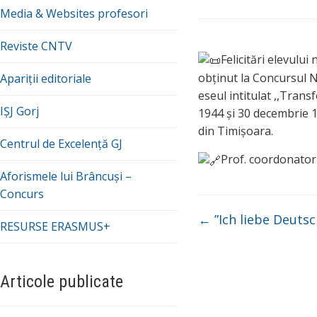
Media & Websites profesori
Reviste CNTV
Felicitări elevulu
obținut la Concursul N
Apariții editoriale
eseul i
ntitulat ,,Trans
IȘJ Gorj
1944 și 30 decembrie 1
din Timișoara.
Centrul de Excelență GJ
Prof. coordonator
Aforismele lui Brâncuși –
Concurs
←
”Ich liebe Deutsc
RESURSE ERASMUS+
Articole publicate