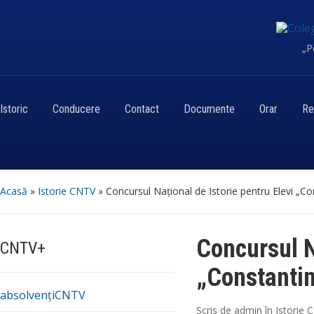
„P
Istoric
Conducere
Contact
Documente
Orar
Re
Acasă
»
Istorie CNTV
»
Concursul Național de Istorie pentru Elevi „Co
Concursul N
CNTV+
„Constantin
absolvențiCNTV
Scris de
admin
în
Istorie 