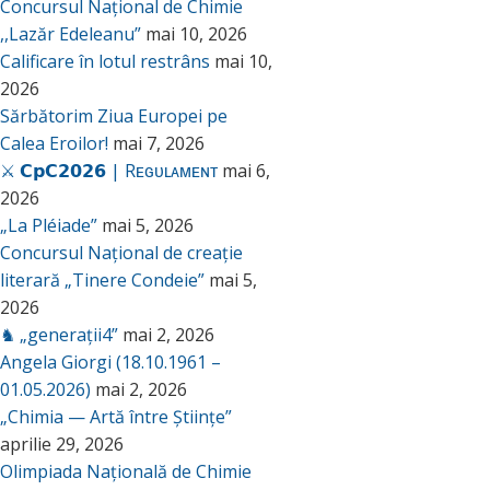
Concursul Național de Chimie
,,Lazăr Edeleanu”
mai 10, 2026
Calificare în lotul restrâns
mai 10,
2026
Sărbătorim Ziua Europei pe
Calea Eroilor!
mai 7, 2026
⚔️ 𝗖𝗽𝗖𝟮𝟬𝟮𝟲 | Rᴇɢᴜʟᴀᴍᴇɴᴛ
mai 6,
2026
„La Pléiade”
mai 5, 2026
Concursul Național de creație
literară „Tinere Condeie”
mai 5,
2026
♞ „generații4”
mai 2, 2026
Angela Giorgi (18.10.1961 –
01.05.2026)
mai 2, 2026
„Chimia — Artă între Științe”
aprilie 29, 2026
Olimpiada Națională de Chimie