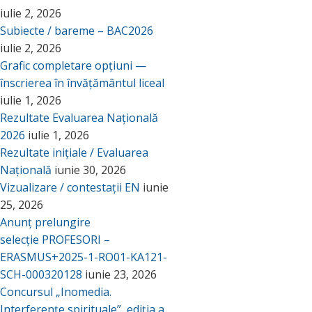
iulie 2, 2026
Subiecte / bareme – BAC2026
iulie 2, 2026
Grafic completare opțiuni —
înscrierea în învățământul liceal
iulie 1, 2026
Rezultate Evaluarea Națională
2026
iulie 1, 2026
Rezultate inițiale / Evaluarea
Națională
iunie 30, 2026
Vizualizare / contestații EN
iunie
25, 2026
Anunț prelungire
selecție PROFESORI –
ERASMUS+2025-1-RO01-KA121-
SCH-000320128
iunie 23, 2026
Concursul „Inomedia.
Interferențe spirituale”, ediția a